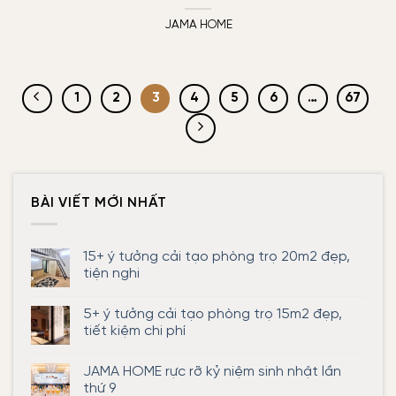
JAMA HOME
1
2
3
4
5
6
…
67
BÀI VIẾT MỚI NHẤT
15+ ý tưởng cải tạo phòng trọ 20m2 đẹp,
tiện nghi
Không
có
5+ ý tưởng cải tạo phòng trọ 15m2 đẹp,
bình
luận
tiết kiệm chi phí
ở
15+
Không
ý
có
JAMA HOME rực rỡ kỷ niệm sinh nhật lần
tưởng
bình
cải
luận
thứ 9
tạo
ở