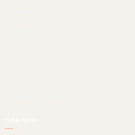
Văn phòng:
Toà nhà Thanh Đa View (số 7 Thanh Đa,
Bình Quới, TP.HCM)
Văn phòng Cần Thơ:
133 Tú Xương, phường An Bình,
thành phố Cần Thơ
Xưởng HCM:
71 Quốc Lộ 13, P. Hiệp Bình Chánh, Tp.
Thủ Đức
Xưởng Quy Nhơn
Tổ 1, Khu vực 8, phường Nhơn Phú,
Quy Nhơn
Hotline:
07 056 23456
Email:
noithatjama@gmail.com
CHÍNH SÁCH