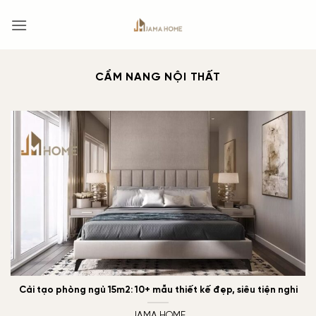
Bỏ
qua
nội
dung
CẨM NANG NỘI THẤT
Cải tạo phòng ngủ 15m2: 10+ mẫu thiết kế đẹp, siêu tiện nghi
JAMA HOME