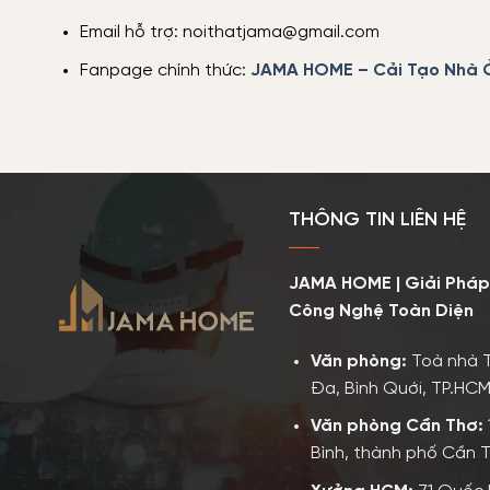
Email hỗ trợ: noithatjama@gmail.com
Fanpage chính thức:
JAMA HOME – Cải Tạo Nhà 
THÔNG TIN LIÊN HỆ
JAMA HOME | Giải Pháp
Công Nghệ Toàn Diện
Văn phòng:
Toà nhà 
Đa, Bình Quới, TP.HCM
Văn phòng Cần Thơ:
Bình, thành phố Cần 