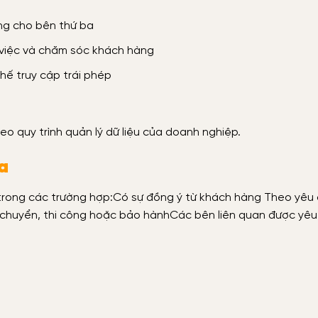
àng cho bên thứ ba
 việc và chăm sóc khách hàng
ế truy cập trái phép
eo quy trình quản lý dữ liệu của doanh nghiệp.
ba
 trong các trường hợp:Có sự đồng ý từ khách hàng Theo yêu
n chuyển, thi công hoặc bảo hànhCác bên liên quan được yê