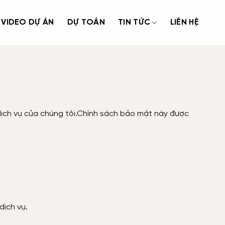
VIDEO DỰ ÁN
DỰ TOÁN
TIN TỨC
LIÊN HỆ
ịch vụ của chúng tôi.Chính sách bảo mật này được
dịch vụ.