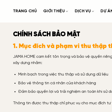
Bỏ
qua
TRANG CHỦ
GIỚI THIỆU
DỊCH VỤ
DỰ Á
nội
dung
CHÍNH SÁCH BẢO MẬT
1. Mục đích và phạm vi thu thập t
JAMA HOME cam kết tôn trọng và bảo vệ quyền riêng 
xây dựng nhằm:
Minh bạch trong việc thu thập và sử dụng dữ liệu
Bảo vệ thông tin cá nhân của khách hàng
Đảm bảo quyền lợi và trải nghiệm an toàn khi sử d
Thông tin được thu thập chỉ phục vụ cho mục đích tư