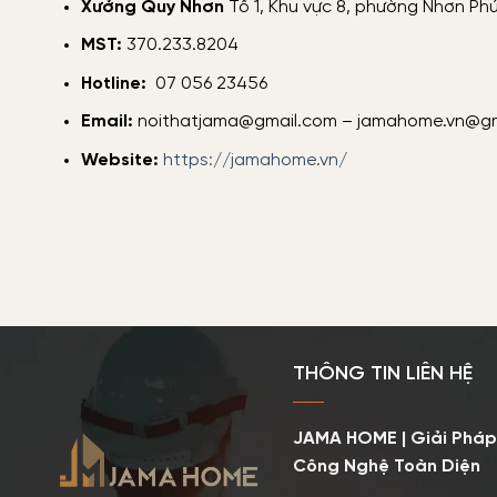
Xưởng Quy Nhơn
Tổ 1, Khu vực 8, phường Nhơn Ph
MST:
370.233.8204
Hotline:
07 056 23456
Email:
noithatjama@gmail.com – jamahome.vn@gm
Website:
https://jamahome.vn/
THÔNG TIN LIÊN HỆ
JAMA HOME | Giải Pháp
Công Nghệ Toàn Diện