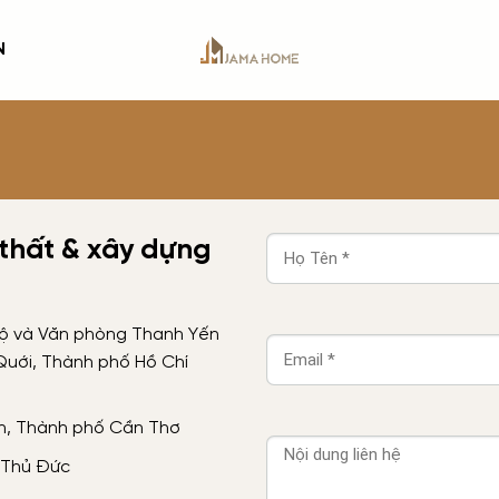
N
 thất & xây dựng
hộ và Văn phòng Thanh Yến
Quới, Thành phố Hồ Chí
nh, Thành phố Cần Thơ
. Thủ Đức