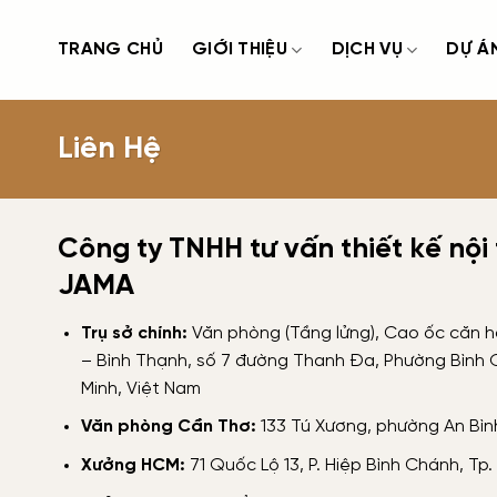
Bỏ
qua
TRANG CHỦ
GIỚI THIỆU
DỊCH VỤ
DỰ Á
nội
dung
Liên Hệ
Công ty TNHH tư vấn thiết kế nội
JAMA
Trụ sở chính:
Văn phòng (Tầng lửng), Cao ốc căn 
– Bình Thạnh, số 7 đường Thanh Đa, Phường Bình 
Minh, Việt Nam
Văn phòng Cần Thơ:
133 Tú Xương, phường An Bì
Xưởng HCM:
71 Quốc Lộ 13, P. Hiệp Bình Chánh, Tp