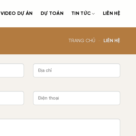
VIDEO DỰ ÁN
DỰ TOÁN
TIN TỨC
LIÊN HỆ
TRANG CHỦ
-
LIÊN HỆ