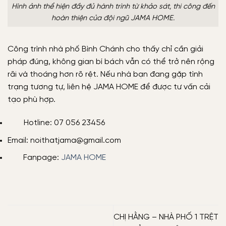
Hình ảnh thể hiện đầy đủ hành trình từ khảo sát, thi công đến
hoàn thiện của đội ngũ JAMA HOME.
Công trình nhà phố Bình Chánh cho thấy chỉ cần giải
pháp đúng, không gian bí bách vẫn có thể trở nên rộng
rãi và thoáng hơn rõ rệt. Nếu nhà bạn đang gặp tình
trạng tương tự, liên hệ JAMA HOME để được tư vấn cải
tạo phù hợp.
Hotline: 07 056 23456
Email: noithatjama@gmail.com
Fanpage:
JAMA HOME
CHỊ HẰNG – NHÀ PHỐ 1 TRỆT