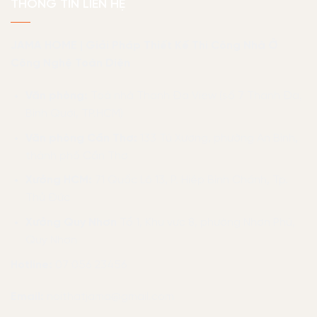
THÔNG TIN LIÊN HỆ
JAMA HOME | Giải Pháp Thiết Kế Thi Công Nhà Ở
Công Nghệ Toàn Diện
Văn phòng:
Toà nhà Thanh Đa View (số 7 Thanh Đa,
Bình Quới, TP.HCM)
Văn phòng Cần Thơ:
133 Tú Xương, phường An Bình,
thành phố Cần Thơ
Xưởng HCM:
71 Quốc Lộ 13, P. Hiệp Bình Chánh, Tp.
Thủ Đức
Xưởng Quy Nhơn
Tổ 1, Khu vực 8, phường Nhơn Phú,
Quy Nhơn
Hotline:
07 056 23456
Email:
noithatjama@gmail.com