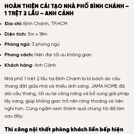
HOÀN THIỆN CẢI TẠO NHÀ PHỐ BÌNH CHÁNH –
1 TRỆT 2 LẦU – ANH CẢNH
Địa chỉ:
Bình Chánh, TP.HCM
Diện tích:
5m x 18m
Phòng ngủ:
3 phòng ngủ
Phong cách:
Hiện đại tối ưu không gian
Khách hàng
: Anh Cảnh
Nhà phố 1 trệt 2 lầu tại Bình Chánh bị bí bách do cầu
thang đặt giữa nhà và thiếu ánh sáng. JAMA HOME đã
dời cầu thang, tối ưu lại công năng và bổ sung giải pháp
lấy sáng, giúp không gian trở nên rộng thoáng và tiện
nghi hơn. Cùng ngắm xem thành quả chúng tôi đã làm
sau đây:
Thi công nội thất phòng khách liền bếp hiện