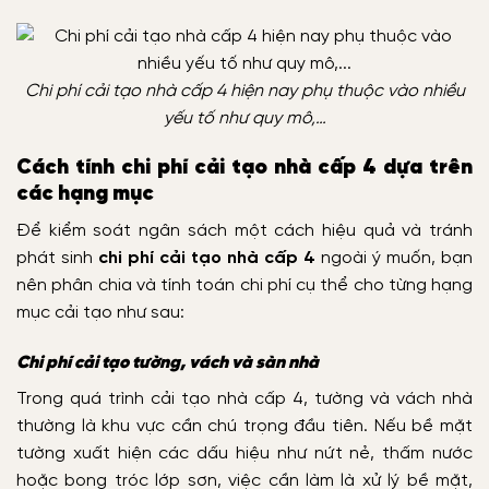
Chi phí cải tạo nhà cấp 4 hiện nay phụ thuộc vào nhiều
yếu tố như quy mô,…
Cách tính chi phí cải tạo nhà cấp 4 dựa trên
các hạng mục
Để kiểm soát ngân sách một cách hiệu quả và tránh
phát sinh
chi phí cải tạo nhà cấp 4
ngoài ý muốn, bạn
nên phân chia và tính toán chi phí cụ thể cho từng hạng
mục cải tạo như sau:
Chi phí cải tạo tường, vách và sàn nhà
Trong quá trình cải tạo nhà cấp 4, tường và vách nhà
thường là khu vực cần chú trọng đầu tiên. Nếu bề mặt
tường xuất hiện các dấu hiệu như nứt nẻ, thấm nước
hoặc bong tróc lớp sơn, việc cần làm là xử lý bề mặt,