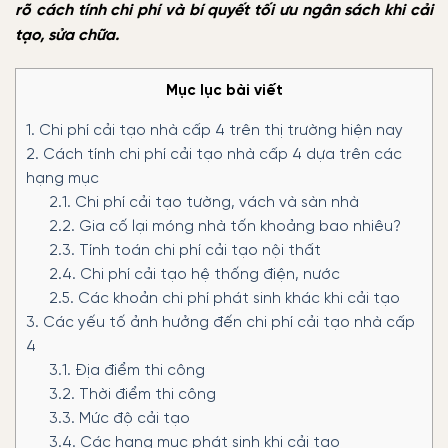
rõ cách tính chi phí và bí quyết tối ưu ngân sách khi cải
tạo, sửa chữa.
Mục lục bài viết
1.
Chi phí cải tạo nhà cấp 4 trên thị trường hiện nay
2.
Cách tính chi phí cải tạo nhà cấp 4 dựa trên các
hạng mục
2.1.
Chi phí cải tạo tường, vách và sàn nhà
2.2.
Gia cố lại móng nhà tốn khoảng bao nhiêu?
2.3.
Tính toán chi phí cải tạo nội thất
2.4.
Chi phí cải tạo hệ thống điện, nước
2.5.
Các khoản chi phí phát sinh khác khi cải tạo
3.
Các yếu tố ảnh hưởng đến chi phí cải tạo nhà cấp
4
3.1.
Địa điểm thi công
3.2.
Thời điểm thi công
3.3.
Mức độ cải tạo
3.4.
Các hạng mục phát sinh khi cải tạo