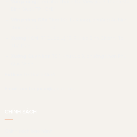
Văn phòng:
Toà nhà Thanh Đa View (số 7 Thanh Đa,
Bình Quới, TP.HCM)
Văn phòng Cần Thơ:
133 Tú Xương, phường An Bình,
thành phố Cần Thơ
Xưởng HCM:
71 Quốc Lộ 13, P. Hiệp Bình Chánh, Tp.
Thủ Đức
Xưởng Quy Nhơn
Tổ 1, Khu vực 8, phường Nhơn Phú,
Quy Nhơn
Hotline:
07 056 23456
Email:
noithatjama@gmail.com
CHÍNH SÁCH
Chính sách bảo hành