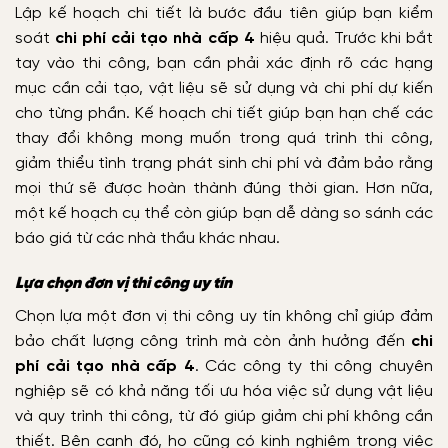
Lập kế hoạch chi tiết là bước đầu tiên giúp bạn kiểm
soát
chi phí cải tạo nhà cấp 4
hiệu quả. Trước khi bắt
tay vào thi công, bạn cần phải xác định rõ các hạng
mục cần cải tạo, vật liệu sẽ sử dụng và chi phí dự kiến
cho từng phần.
Kế hoạch chi tiết giúp bạn hạn chế các
thay đổi không mong muốn trong quá trình thi công,
giảm thiểu tình trạng phát sinh chi phí và đảm bảo rằng
mọi thứ sẽ được hoàn thành đúng thời gian. Hơn nữa,
một kế hoạch cụ thể còn giúp bạn dễ dàng so sánh các
báo giá từ các nhà thầu khác nhau.
Lựa chọn đơn vị thi công uy tín
Chọn lựa một đơn vị thi công uy tín không chỉ giúp đảm
bảo chất lượng công trình mà còn ảnh hưởng đến
chi
phí cải tạo nhà cấp 4
. Các công ty thi công chuyên
nghiệp sẽ có khả năng tối ưu hóa việc sử dụng vật liệu
và quy trình thi công, từ đó giúp giảm chi phí không cần
thiết. Bên cạnh đó, họ cũng có kinh nghiệm trong việc