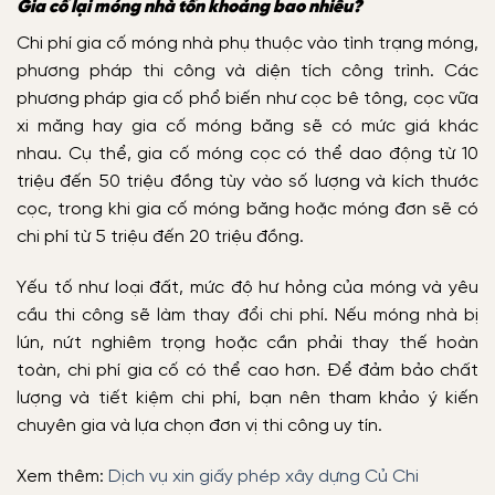
Gia cố lại móng nhà tốn khoảng bao nhiêu?
Chi phí gia cố móng nhà phụ thuộc vào tình trạng móng,
phương pháp thi công và diện tích công trình. Các
phương pháp gia cố phổ biến như cọc bê tông, cọc vữa
xi măng hay gia cố móng băng sẽ có mức giá khác
nhau. Cụ thể, gia cố móng cọc có thể dao động từ 10
triệu đến 50 triệu đồng tùy vào số lượng và kích thước
cọc, trong khi gia cố móng băng hoặc móng đơn sẽ có
chi phí từ 5 triệu đến 20 triệu đồng.
Yếu tố như loại đất, mức độ hư hỏng của móng và yêu
cầu thi công sẽ làm thay đổi chi phí. Nếu móng nhà bị
lún, nứt nghiêm trọng hoặc cần phải thay thế hoàn
toàn, chi phí gia cố có thể cao hơn. Để đảm bảo chất
lượng và tiết kiệm chi phí, bạn nên tham khảo ý kiến
chuyên gia và lựa chọn đơn vị thi công uy tín.
Xem thêm:
Dịch vụ xin giấy phép xây dựng Củ Chi