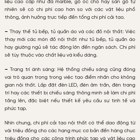
liệu cao cấp như đá marble, gỗ óc chó hay sàn gỗ tự
nhiên sẽ có chi phí cao hơn so với các vật liệu phổ
thông, ảnh hưởng trực tiếp đến tổng chi phí cải tạo.
–
Thay thế tủ bếp, tủ quần áo và các đồ nội thất: Việc
thay mới các món đồ nội thất như tủ bếp, tủ quần áo
hay giường ngủ sẽ tác động lớn đến ngân sách. Chi phí
sẽ tùy thuộc vào chất liệu và kiểu dáng.
–
Trang trí ánh sáng: Hệ thống chiếu sáng cũng đóng
vai trò quan trọng trong việc tạo điểm nhấn cho không
gian nội thất. Lắp đặt đèn LED, đèn âm trần, đèn trang
trí hay các thiết bị chiếu sáng thông minh sẽ làm chi phí
tăng lên, đặc biệt nếu thiết kế yêu cầu sự tinh tế và
phức tạp.
Nhìn chung, chi phí cải tạo nội thất có thể dao động từ
vài triệu đồng cho các hạng mục cơ bản đến hàng chục
triệu đồng cho các công trình phức tạp và vật liệu cao