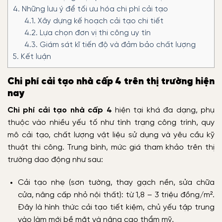
4.
Những lưu ý để tối ưu hóa chi phí cải tạo
4.1.
Xây dựng kế hoạch cải tạo chi tiết
4.2.
Lựa chọn đơn vị thi công uy tín
4.3.
Giám sát kĩ tiến độ và đảm bảo chất lượng
5.
Kết luận
Chi phí cải tạo nhà cấp 4 trên thị trường hiện
nay
Chi phí cải tạo nhà cấp 4
hiện tại khá đa dạng, phụ
thuộc vào nhiều yếu tố như tình trạng công trình, quy
mô cải tạo, chất lượng vật liệu sử dụng và yêu cầu kỹ
thuật thi công. Trung bình, mức giá tham khảo trên thị
trường dao động như sau:
Cải tạo nhẹ (sơn tường, thay gạch nền, sửa chữa
cửa, nâng cấp nhỏ nội thất): từ 1,8 – 3 triệu đồng/m².
Đây là hình thức cải tạo tiết kiệm, chủ yếu tập trung
vào làm mới bề mặt và nâng cao thẩm mỹ.