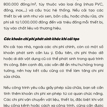
800.000 đồng/m², tùy thuộc vào loại ống (nhựa PVC,
đồng, inox,…) và cấu trúc hệ thống. Nếu cải tạo các
thiết bị vệ sinh như vòi sen, bồn cầu, hoặc chậu rửa, chi
phí sẽ từ 1.000.000 đồng đến vài triệu đồng mỗi thiết bị,
tùy vào chất liệu và thương hiệu.
Các khoản chi phí phát sinh khác khi cải tạo
Khi cải tạo nhà, ngoài các chi phí chính, còn có một số
khoản phát sinh cần lưu ý. Đầu tiên, chi phí tháo dỡ
hoặc di dời vật dụng cũ có thể phát sinh trong quá trình
thi công. Bên cạnh đó, các vấn đề ẩn như hư hỏng trong
tường, nền hay kết cấu cũng có thể làm tăng chi phí
sửa chữa.
Nếu công trình yêu cầu giấy phép sửa chữa, bạn sẽ cần
tính thêm khoản chi phí xin phép từ cơ quan chức năng.
Các chi phí vận chuyển vật liệu, thiết bị, đặc biệt khi vật
liệu cồng kềnh hoặc cách xa công trình, cũng cần được