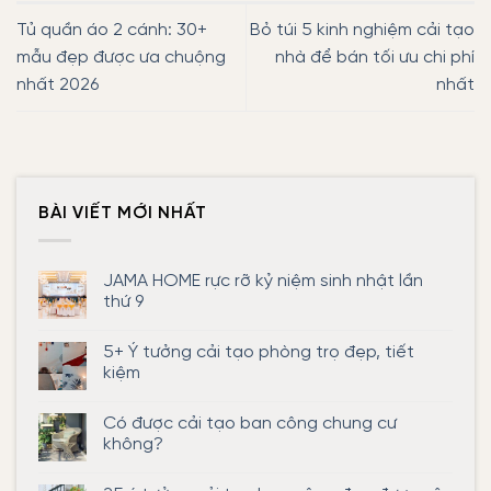
Tủ quần áo 2 cánh: 30+
Bỏ túi 5 kinh nghiệm cải tạo
mẫu đẹp được ưa chuộng
nhà để bán tối ưu chi phí
nhất 2026
nhất
BÀI VIẾT MỚI NHẤT
JAMA HOME rực rỡ kỷ niệm sinh nhật lần
thứ 9
Không
có
5+ Ý tưởng cải tạo phòng trọ đẹp, tiết
bình
luận
kiệm
ở
JAMA
Không
HOME
có
Có được cải tạo ban công chung cư
rực
bình
rỡ
luận
không?
kỷ
ở
niệm
5+
Không
sinh
Ý
có