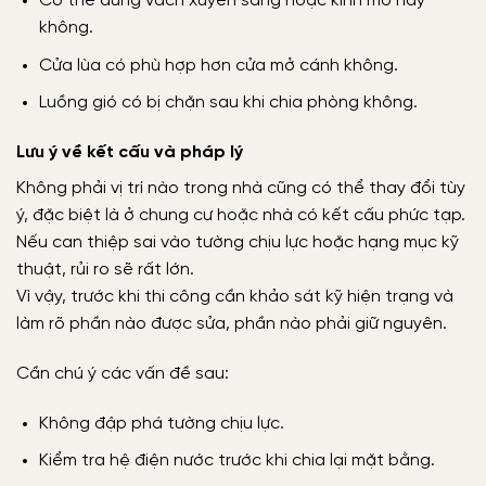
Có thể dùng vách xuyên sáng hoặc kính mờ hay
không.
Cửa lùa có phù hợp hơn cửa mở cánh không.
Luồng gió có bị chặn sau khi chia phòng không.
Lưu ý về kết cấu và pháp lý
Không phải vị trí nào trong nhà cũng có thể thay đổi tùy
ý, đặc biệt là ở chung cư hoặc nhà có kết cấu phức tạp.
Nếu can thiệp sai vào tường chịu lực hoặc hạng mục kỹ
thuật, rủi ro sẽ rất lớn.
Vì vậy, trước khi thi công cần khảo sát kỹ hiện trạng và
làm rõ phần nào được sửa, phần nào phải giữ nguyên.
Cần chú ý các vấn đề sau:
Không đập phá tường chịu lực.
Kiểm tra hệ điện nước trước khi chia lại mặt bằng.