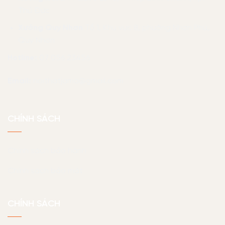
Thủ Đức
Xưởng Quy Nhơn
Tổ 1, Khu vực 8, phường Nhơn Phú,
Quy Nhơn
Hotline:
07 056 23456
Email:
noithatjama@gmail.com
CHÍNH SÁCH
Chính sách bảo hành
Chính sách bảo mật
CHÍNH SÁCH