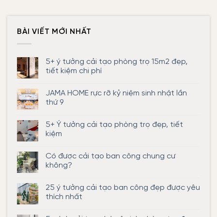
BÀI VIẾT MỚI NHẤT
5+ ý tưởng cải tạo phòng trọ 15m2 đẹp,
tiết kiệm chi phí
Không
có
JAMA HOME rực rỡ kỷ niệm sinh nhật lần
bình
luận
thứ 9
ở
5+
Không
ý
có
5+ Ý tưởng cải tạo phòng trọ đẹp, tiết
tưởng
bình
cải
luận
kiệm
tạo
ở
phòng
JAMA
Không
trọ
HOME
có
Có được cải tạo ban công chung cư
15m2
rực
bình
đẹp,
rỡ
luận
không?
tiết
kỷ
ở
kiệm
niệm
5+
Không
chi
sinh
Ý
có
25 ý tưởng cải tạo ban công đẹp được yêu
phí
nhật
tưởng
bình
lần
cải
luận
thích nhất
thứ
tạo
ở
9
phòng
Có
Không
trọ
được
có