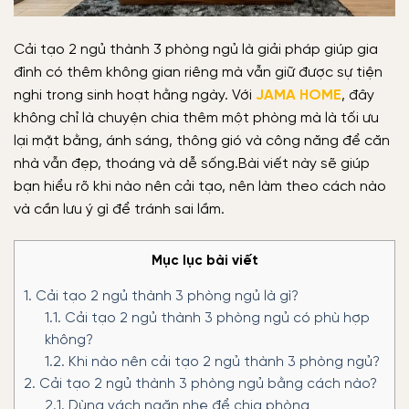
Cải tạo 2 ngủ thành 3 phòng ngủ là giải pháp giúp gia
đình có thêm không gian riêng mà vẫn giữ được sự tiện
nghi trong sinh hoạt hằng ngày. Với
JAMA HOME
, đây
không chỉ là chuyện chia thêm một phòng mà là tối ưu
lại mặt bằng, ánh sáng, thông gió và công năng để căn
nhà vẫn đẹp, thoáng và dễ sống.Bài viết này sẽ giúp
bạn hiểu rõ khi nào nên cải tạo, nên làm theo cách nào
và cần lưu ý gì để tránh sai lầm.
Mục lục bài viết
1.
Cải tạo 2 ngủ thành 3 phòng ngủ là gì?
1.1.
Cải tạo 2 ngủ thành 3 phòng ngủ có phù hợp
không?
1.2.
Khi nào nên cải tạo 2 ngủ thành 3 phòng ngủ?
2.
Cải tạo 2 ngủ thành 3 phòng ngủ bằng cách nào?
2.1.
Dùng vách ngăn nhẹ để chia phòng