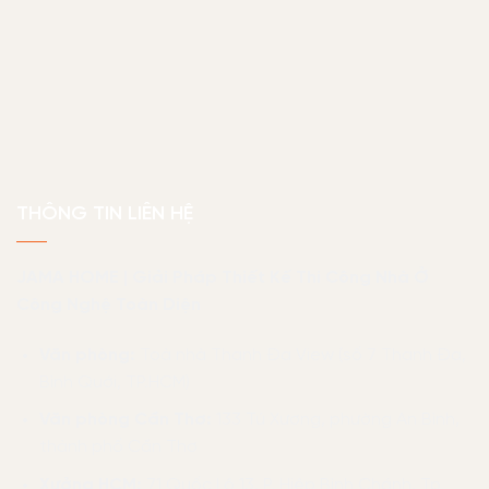
THÔNG TIN LIÊN HỆ
JAMA HOME | Giải Pháp Thiết Kế Thi Công Nhà Ở
Công Nghệ Toàn Diện
Văn phòng:
Toà nhà Thanh Đa View (số 7 Thanh Đa,
Bình Quới, TP.HCM)
Văn phòng Cần Thơ:
133 Tú Xương, phường An Bình,
thành phố Cần Thơ
Xưởng HCM:
71 Quốc Lộ 13, P. Hiệp Bình Chánh, Tp.