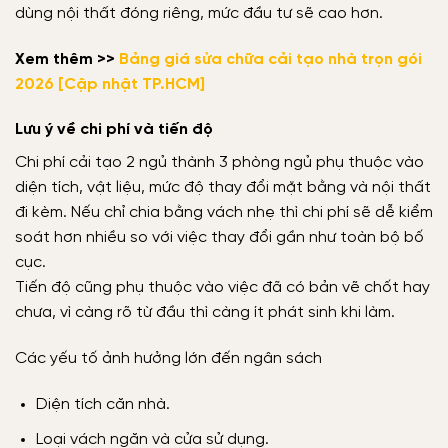
dùng nội thất đóng riêng, mức đầu tư sẽ cao hơn.
Xem thêm >>
Bảng giá sửa chữa cải tạo nhà trọn gói
2026 [Cập nhật TP.HCM]
Lưu ý về chi phí và tiến độ
Chi phí cải tạo 2 ngủ thành 3 phòng ngủ phụ thuộc vào
diện tích, vật liệu, mức độ thay đổi mặt bằng và nội thất
đi kèm. Nếu chỉ chia bằng vách nhẹ thì chi phí sẽ dễ kiểm
soát hơn nhiều so với việc thay đổi gần như toàn bộ bố
cục.
Tiến độ cũng phụ thuộc vào việc đã có bản vẽ chốt hay
chưa, vì càng rõ từ đầu thì càng ít phát sinh khi làm.
Các yếu tố ảnh hưởng lớn đến ngân sách
Diện tích căn nhà.
Loại vách ngăn và cửa sử dụng.