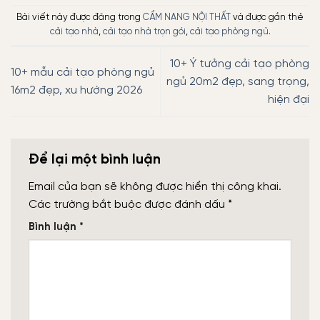
Bài viết này được đăng trong
CẨM NANG NỘI THẤT
và được gắn thẻ
cải tạo nhà
,
cải tạo nhà trọn gói
,
cải tạo phòng ngủ
.
10+ Ý tưởng cải tạo phòng
10+ mẫu cải tạo phòng ngủ
ngủ 20m2 đẹp, sang trọng,
16m2 đẹp, xu hướng 2026
hiện đại
Để lại một bình luận
Email của bạn sẽ không được hiển thị công khai.
Các trường bắt buộc được đánh dấu
*
Bình luận
*