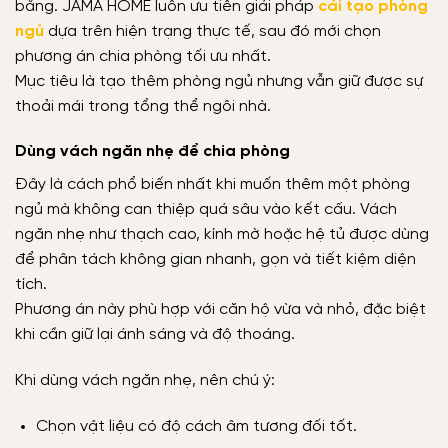
bằng. JAMA HOME luôn ưu tiên giải pháp
cải tạo phòng
ngủ
dựa trên hiện trạng thực tế, sau đó mới chọn
phương án chia phòng tối ưu nhất.
Mục tiêu là tạo thêm phòng ngủ nhưng vẫn giữ được sự
thoải mái trong tổng thể ngôi nhà.
Dùng vách ngăn nhẹ để chia phòng
Đây là cách phổ biến nhất khi muốn thêm một phòng
ngủ mà không can thiệp quá sâu vào kết cấu. Vách
ngăn nhẹ như thạch cao, kính mờ hoặc hệ tủ được dùng
để phân tách không gian nhanh, gọn và tiết kiệm diện
tích.
Phương án này phù hợp với căn hộ vừa và nhỏ, đặc biệt
khi cần giữ lại ánh sáng và độ thoáng.
Khi dùng vách ngăn nhẹ, nên chú ý:
Chọn vật liệu có độ cách âm tương đối tốt.