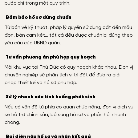
bước chỉ trong một quy trình.
Đảm bảo hồ sơ đúng chuẩn
Từ bản vẽ kỹ thuật, pháp lý quyền sử dụng đất đến mẫu
đơn, bản cam kết… tất cả đều được chuẩn bị đúng theo
yêu cầu của UBND quận.
Tư vấn phương án phù hợp quy hoạch
Mỗi khu vực tại Thủ Đức có quy hoạch khác nhau. Đơn vị
chuyên nghiệp sẽ phân tích vị trí đất để đưa ra giải
pháp thiết kế và hồ sơ phù hợp.
Xử lý nhanh các tình huống phát sinh
Nếu có vấn đề từ phía cơ quan chức năng, đơn vị dịch vụ
sẽ hỗ trợ chỉnh sửa, bổ sung hồ sơ và phản hồi nhanh
chóng.
Đại diện nộp hồ sơ và nhận kết quả