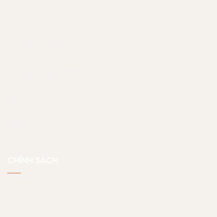
Văn phòng Cần Thơ:
133 Tú Xương, phường An Bình,
thành phố Cần Thơ
Xưởng HCM:
71 Quốc Lộ 13, P. Hiệp Bình Chánh, Tp.
Thủ Đức
Xưởng Quy Nhơn
Tổ 1, Khu vực 8, phường Nhơn Phú,
Quy Nhơn
Hotline:
07 056 23456
Email:
noithatjama@gmail.com
CHÍNH SÁCH
Chính sách bảo hành
Chính sách bảo mật