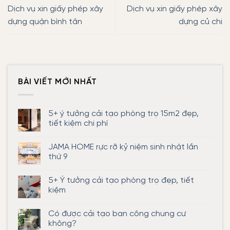
Dịch vụ xin giấy phép xây
Dịch vụ xin giấy phép xây
dựng quận bình tân
dựng củ chi
BÀI VIẾT MỚI NHẤT
5+ ý tưởng cải tạo phòng trọ 15m2 đẹp,
tiết kiệm chi phí
Không
có
JAMA HOME rực rỡ kỷ niệm sinh nhật lần
bình
luận
thứ 9
ở
5+
Không
ý
có
5+ Ý tưởng cải tạo phòng trọ đẹp, tiết
tưởng
bình
cải
luận
kiệm
tạo
ở
phòng
JAMA
Không
trọ
HOME
có
Có được cải tạo ban công chung cư
15m2
rực
bình
đẹp,
rỡ
luận
không?
tiết
kỷ
ở