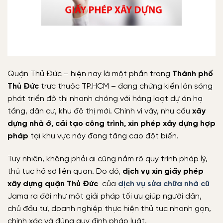
Quận Thủ Đức – hiện nay là một phần trong
Thành phố
Thủ Đức
trực thuộc TP.HCM – đang chứng kiến làn sóng
phát triển đô thị nhanh chóng với hàng loạt dự án hạ
tầng, dân cư, khu đô thị mới. Chính vì vậy, nhu cầu
xây
dựng nhà ở, cải tạo công trình, xin phép xây dựng hợp
pháp
tại khu vực này đang tăng cao đột biến.
Tuy nhiên, không phải ai cũng nắm rõ quy trình pháp lý,
thủ tục hồ sơ liên quan. Do đó,
dịch vụ xin giấy phép
xây dựng quận Thủ Đức
của
dịch vụ sửa chữa nhà cũ
Jama ra đời như một giải pháp tối ưu giúp người dân,
chủ đầu tư, doanh nghiệp thực hiện thủ tục nhanh gọn,
chính xác và đúng quy định pháp luật.