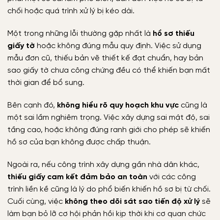
chối hoặc quá trình xử lý bị kéo dài.
Một trong những lỗi thường gặp nhất là
hồ sơ thiếu
giấy tờ
hoặc không đúng mẫu quy định. Việc sử dụng
mẫu đơn cũ, thiếu bản vẽ thiết kế đạt chuẩn, hay bản
sao giấy tờ chưa công chứng đều có thể khiến bạn mất
thời gian để bổ sung.
Bên cạnh đó,
không hiểu rõ quy hoạch khu vực
cũng là
một sai lầm nghiêm trọng. Việc xây dựng sai mật độ, sai
tầng cao, hoặc không đúng ranh giới cho phép sẽ khiến
hồ sơ của bạn không được chấp thuận.
Ngoài ra, nếu công trình xây dựng gần nhà dân khác,
thiếu giấy cam kết đảm bảo an toàn
với các công
trình liền kề cũng là lý do phổ biến khiến hồ sơ bị từ chối.
Cuối cùng, việc
không theo dõi sát sao tiến độ xử lý
sẽ
làm bạn bỏ lỡ cơ hội phản hồi kịp thời khi cơ quan chức