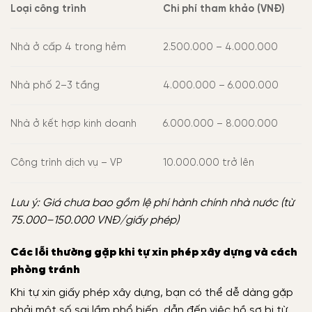
Loại công trình
Chi phí tham khảo (VNĐ)
Nhà ở cấp 4 trong hẻm
2.500.000 – 4.000.000
Nhà phố 2–3 tầng
4.000.000 – 6.000.000
Nhà ở kết hợp kinh doanh
6.000.000 – 8.000.000
Công trình dịch vụ – VP
10.000.000 trở lên
Lưu ý: Giá chưa bao gồm lệ phí hành chính nhà nước (từ
75.000–150.000 VNĐ/giấy phép)
Các lỗi thường gặp khi tự xin phép xây dựng và cách
phòng tránh
Khi tự xin giấy phép xây dựng, bạn có thể dễ dàng gặp
phải một số sai lầm phổ biến, dẫn đến việc hồ sơ bị từ