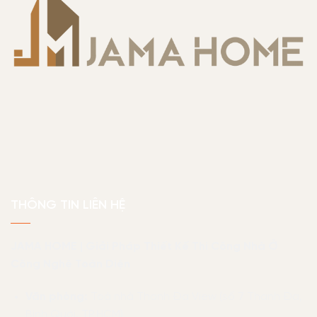
THÔNG TIN LIÊN HỆ
JAMA HOME | Giải Pháp Thiết Kế Thi Công Nhà Ở
Công Nghệ Toàn Diện
Văn phòng:
Toà nhà Thanh Đa View (số 7 Thanh Đa,
Bình Quới, TP.HCM)