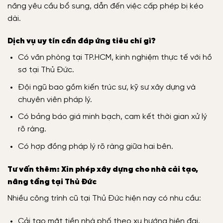
năng yêu cầu bổ sung, dẫn đến việc cấp phép bị kéo
dài.
Dịch vụ uy tín cần đáp ứng tiêu chí gì?
Có văn phòng tại TP.HCM, kinh nghiệm thực tế với hồ
sơ tại Thủ Đức.
Đội ngũ bao gồm kiến trúc sư, kỹ sư xây dựng và
chuyên viên pháp lý.
Có bảng báo giá minh bạch, cam kết thời gian xử lý
rõ ràng.
Có hợp đồng pháp lý rõ ràng giữa hai bên.
Tư vấn thêm: Xin phép xây dựng cho nhà cải tạo,
nâng tầng tại Thủ Đức
Nhiều công trình cũ tại Thủ Đức hiện nay có nhu cầu:
Cải tạo mặt tiền nhà phố theo xu hướng hiện đại.