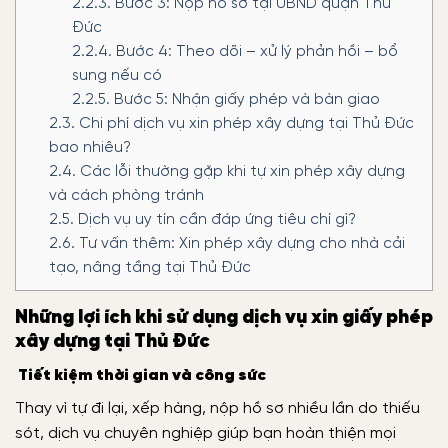
2.2.3.
Bước 3: Nộp hồ sơ tại UBND quận Thủ
Đức
2.2.4.
Bước 4: Theo dõi – xử lý phản hồi – bổ
sung nếu có
2.2.5.
Bước 5: Nhận giấy phép và bàn giao
2.3.
Chi phí dịch vụ xin phép xây dựng tại Thủ Đức
bao nhiêu?
2.4.
Các lỗi thường gặp khi tự xin phép xây dựng
và cách phòng tránh
2.5.
Dịch vụ uy tín cần đáp ứng tiêu chí gì?
2.6.
Tư vấn thêm: Xin phép xây dựng cho nhà cải
tạo, nâng tầng tại Thủ Đức
Những lợi ích khi sử dụng dịch vụ xin giấy phép
xây dựng tại Thủ Đức
Tiết kiệm thời gian và công sức
Thay vì tự đi lại, xếp hàng, nộp hồ sơ nhiều lần do thiếu
sót, dịch vụ chuyên nghiệp giúp bạn hoàn thiện mọi