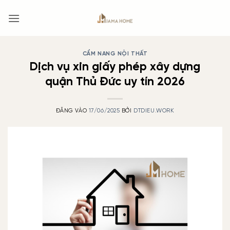
Bỏ
qua
nội
dung
CẨM NANG NỘI THẤT
Dịch vụ xin giấy phép xây dựng
quận Thủ Đức uy tín 2026
ĐĂNG VÀO
17/06/2025
BỞI
DTDIEU.WORK