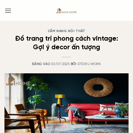
Bỏ
qua
nội
dung
CẨM NANG NỘI THẤT
Đồ trang trí phong cách vintage:
Gợi ý decor ấn tượng
ĐĂNG VÀO
03/07/2025
BỞI
DTDIEU.WORK