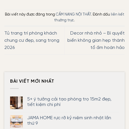
Bài viết này được đăng trong
CẨM NANG NỘI THẤT
. Đánh dấu
liên kết
thường trực
.
Tủ trang trí phòng khách
Decor nhà nhỏ – Bí quyết
chung cư đẹp, sang trọng
biến không gian hẹp thành
2026
tổ ấm hoàn hảo
BÀI VIẾT MỚI NHẤT
5+ ý tưởng cải tạo phòng trọ 15m2 đẹp,
tiết kiệm chi phí
Không
có
JAMA HOME rực rỡ kỷ niệm sinh nhật lần
bình
luận
thứ 9
ở
5+