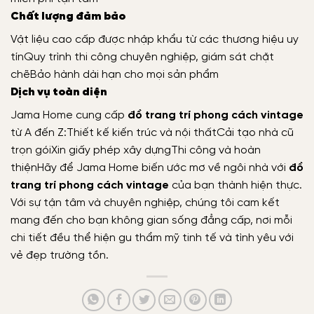
Chất lượng đảm bảo
Vật liệu cao cấp được nhập khẩu từ các thương hiệu uy
tín
Quy trình thi công chuyên nghiệp, giám sát chặt
chẽ
Bảo hành dài hạn cho mọi sản phẩm
Dịch vụ toàn diện
Jama Home cung cấp
đồ trang trí phong cách vintage
từ A đến Z:
Thiết kế kiến trúc và nội thất
Cải tạo nhà cũ
trọn gói
Xin giấy phép xây dựng
Thi công và hoàn
thiện
Hãy để Jama Home biến ước mơ về ngôi nhà với
đồ
trang trí phong cách vintage
của bạn thành hiện thực.
Với sự tận tâm và chuyên nghiệp, chúng tôi cam kết
mang đến cho bạn không gian sống đẳng cấp, nơi mỗi
chi tiết đều thể hiện gu thẩm mỹ tinh tế và tình yêu với
vẻ đẹp trường tồn.