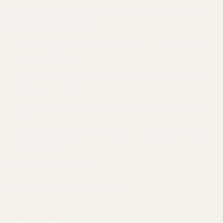
JAMA HOME | Giải Pháp Thiết Kế Thi Công Nhà Ở
Công Nghệ Toàn Diện
Văn phòng:
Toà nhà Thanh Đa View (số 7 Thanh Đa,
Bình Quới, TP.HCM)
Văn phòng Cần Thơ:
133 Tú Xương, phường An Bình,
thành phố Cần Thơ
Xưởng HCM:
71 Quốc Lộ 13, P. Hiệp Bình Chánh, Tp.
Thủ Đức
Xưởng Quy Nhơn
Tổ 1, Khu vực 8, phường Nhơn Phú,
Quy Nhơn
Hotline:
07 056 23456
Email:
noithatjama@gmail.com