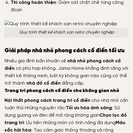
Thi công hoàn thiện
: Giám sát chặt chẽ từng công
đoạn
Quy trình thiết kế khách sạn retro chuyên nghiệp
Giải pháp nhà nhỏ phong cách cổ điển tối ưu
Nhiều gia đình băn khoăn về
nhà nhỏ phong cách cổ
điển
có phù hợp không. Jama Home khẳng định rằng với
thiết kế thông minh, bất kỳ không gian nào cũng có thể
trở thành
nhà đồ cổ điển
đẳng cấp.
Trang trí phong cách cổ điển cho không gian nhỏ
Nội thất phong cách trang trí cổ điển
cho nhà nhỏ cần
tuân thủ những nguyên tắc:
Tối ưu hóa ánh sáng
: Sử
dụng gương và đèn để mở rộng không gian
Chọn lọc đồ
trang trí
: Ưu tiên những món có tính năng đa dụng
Màu
sắc hài hòa
: Tạo cảm giác thông thoáng và rộng