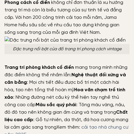
Phong cách cổ điển
không chỉ đơn thuần là xu hướng
trang trí mà còn là biểu tượng của sự tinh tế và đẳng
cấp. Với hơn 200 công trình cải tạo mỗi năm, Jama
Home hiểu sâu sắc về nhu cầu tạo dựng không gian
sống sang trọng của mỗi gia đình Việt Nam.
Đặc trưng nổi bật của đồ trang trí phong cách vintage
Trang trí phòng khách cổ điển
mang trong mình những
đặc điểm không thể nhầm lẫn:
Nghệ thuật đối xứng và
cân bằng
: Mọi chi tiết đều được bố trí một cách hài
hòa, tạo nên tổng thể hoàn mỹ
Hoa văn chạm trổ tinh
xảo
: Những đường nét cầu kỳ thể hiện tay nghề thủ
công cao cấp
Màu sắc quý phái
: Tông màu vàng, nâu,
đỏ đô tạo nên không gian ấm cúng và trang trọng
Chất
liệu cao cấp
: Gỗ tự nhiên, da thật, đá hoa cương mang
lại cảm giác sang trọng
Xem thêm:
cải tạo nhà chung cư