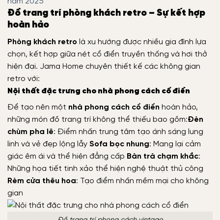
năm 2025
Đồ trang trí phòng khách retro – Sự kết hợp
hoàn hảo
Phòng khách retro
là xu hướng được nhiều gia đình lựa
chọn, kết hợp giữa nét cổ điển truyền thống và hơi thở
hiện đại. Jama Home chuyên thiết kế các không gian
retro với:
Nội thất đặc trưng cho nhà phong cách cổ điển
Để tạo nên một
nhà phong cách cổ điển
hoàn hảo,
những món đồ trang trí không thể thiếu bao gồm:
Đèn
chùm pha lê
: Điểm nhấn trung tâm tạo ánh sáng lung
linh và vẻ đẹp lộng lẫy
Sofa bọc nhung
: Mang lại cảm
giác êm ái và thể hiện đẳng cấp
Bàn trà chạm khắc
:
Những họa tiết tinh xảo thể hiện nghệ thuật thủ công
Rèm cửa thêu hoa
: Tạo điểm nhấn mềm mại cho không
gian