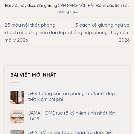
Bài viết này được đăng trong
CẨM NANG NỘI THẤT
. Đánh dấu
liên kết
thường trực
.
25 mẫu nội thất phòng
5 cách kê giường ngủ vợ
khách nhà ống hiện đại đẹp
chồng hợp phong thủy năm
mê ly 2026
2026
BÀI VIẾT MỚI NHẤT
5+ ý tưởng cải tạo phòng trọ 15m2 đẹp,
tiết kiệm chi phí
Không
có
JAMA HOME rực rỡ kỷ niệm sinh nhật lần
bình
luận
thứ 9
ở
5+
Không
ý
có
5+ Ý tưởng cải tạo phòng trọ đẹp, tiết
tưởng
bình