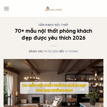
Bỏ
qua
nội
dung
CẨM NANG NỘI THẤT
70+ mẫu nội thất phòng khách
đẹp được yêu thích 2026
ĐĂNG VÀO
19/02/2024
BỞI
VI TUONG