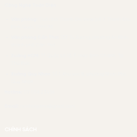
Công Nghệ Toàn Diện
Văn phòng:
Toà nhà Thanh Đa View (số 7 Thanh Đa,
Bình Quới, TP.HCM)
Văn phòng Cần Thơ:
133 Tú Xương, phường An Bình,
thành phố Cần Thơ
Xưởng HCM:
71 Quốc Lộ 13, P. Hiệp Bình Chánh, Tp.
Thủ Đức
Xưởng Quy Nhơn
Tổ 1, Khu vực 8, phường Nhơn Phú,
Quy Nhơn
Hotline:
07 056 23456
Email:
noithatjama@gmail.com
CHÍNH SÁCH