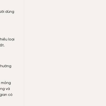
ười dùng
iều loại
ất.
 thường
n mỏng
àng và
gian có