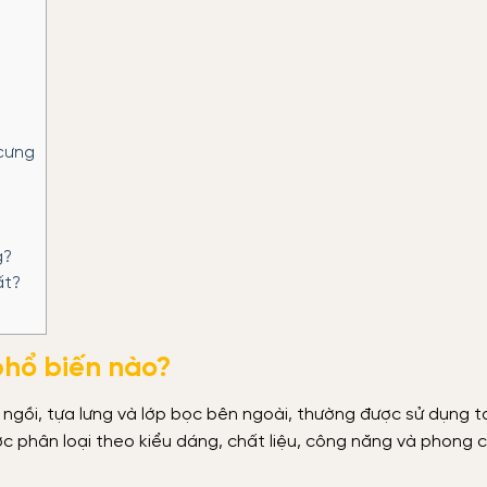
 cưng
g?
ất?
phổ biến nào?
 ngồi, tựa lưng và lớp bọc bên ngoài, thường được sử dụng t
c phân loại theo kiểu dáng, chất liệu, công năng và phong 