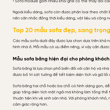
• Sofa module gồm nhiều khối ghế có thể thay đổi c
Ngoài kiểu dáng, sofa còn được phân loại theo chất l
nên cân nhắc đồng thời kiểu dáng, vật liệu và công nă
Top 20 mẫu sofa đẹp, sang trọn
Các mẫu sofa dưới đây được lựa chọn dựa trên khả nă
hình nhà ở. Mỗi mẫu có ưu điểm riêng, vì vậy cần được 
Mẫu sofa băng hiện đại cho phòng khách
Sofa băng là lựa chọn phổ biến đối với căn hộ và nh
được bố trí sát tường để tiết kiệm diện tích và giữ lối
Sofa băng hai chỗ hoặc ba chỗ có hình dáng gọn, dễ
giúp tăng diện tích mặt ngồi mà không làm tổng thể
thuận tiện khi vệ sinh sàn nhà. Với phòng khách nhỏ
cảm giác rộng hơn.