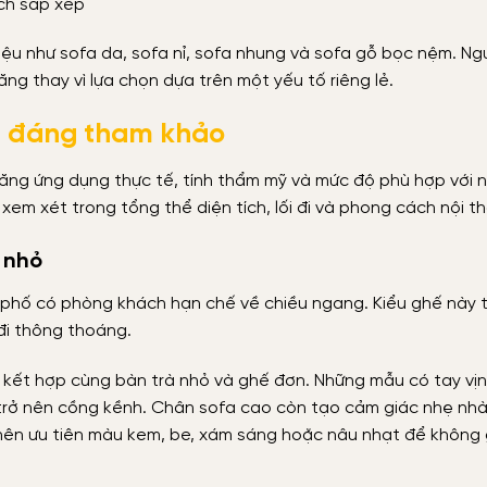
ách sắp xếp
iệu như sofa da, sofa nỉ, sofa nhung và sofa gỗ bọc nệm. Ng
ng thay vì lựa chọn dựa trên một yếu tố riêng lẻ.
g đáng tham khảo
ng ứng dụng thực tế, tính thẩm mỹ và mức độ phù hợp với nh
xem xét trong tổng thể diện tích, lối đi và phong cách nội th
 nhỏ
à phố có phòng khách hạn chế về chiều ngang. Kiểu ghế này
 đi thông thoáng.
 kết hợp cùng bàn trà nhỏ và ghế đơn. Những mẫu có tay vị
 trở nên cồng kềnh. Chân sofa cao còn tạo cảm giác nhẹ nh
, nên ưu tiên màu kem, be, xám sáng hoặc nâu nhạt để không 