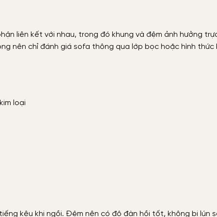
ận liên kết với nhau, trong đó khung và đệm ảnh hưởng trự
ông nên chỉ đánh giá sofa thông qua lớp bọc hoặc hình thức
im loại
ếng kêu khi ngồi. Đệm nên có độ đàn hồi tốt, không bị lún 