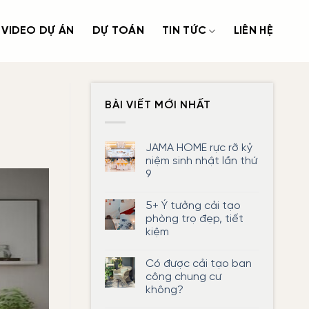
VIDEO DỰ ÁN
DỰ TOÁN
TIN TỨC
LIÊN HỆ
BÀI VIẾT MỚI NHẤT
JAMA HOME rực rỡ kỷ
niệm sinh nhật lần thứ
9
Không
có
5+ Ý tưởng cải tạo
bình
luận
phòng trọ đẹp, tiết
ở
kiệm
JAMA
HOME
Không
rực
có
rỡ
Có được cải tạo ban
bình
kỷ
luận
công chung cư
niệm
ở
sinh
không?
5+
nhật
Ý
lần
Không
tưởng