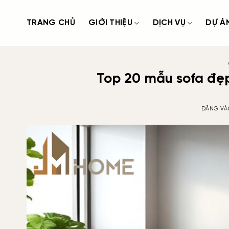
Bỏ
qua
TRANG CHỦ
GIỚI THIỆU
DỊCH VỤ
DỰ Á
nội
dung
Top 20 mẫu sofa đẹ
ĐĂNG V