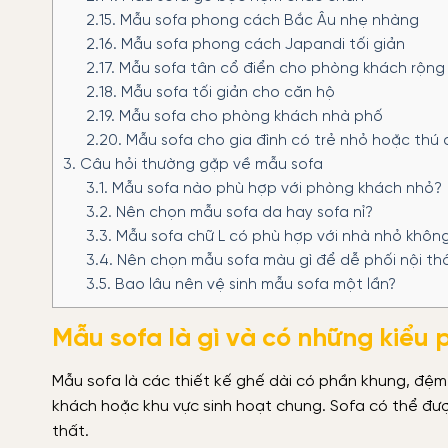
2.15.
Mẫu sofa phong cách Bắc Âu nhẹ nhàng
2.16.
Mẫu sofa phong cách Japandi tối giản
2.17.
Mẫu sofa tân cổ điển cho phòng khách rộng
2.18.
Mẫu sofa tối giản cho căn hộ
2.19.
Mẫu sofa cho phòng khách nhà phố
2.20.
Mẫu sofa cho gia đình có trẻ nhỏ hoặc thú
3.
Câu hỏi thường gặp về mẫu sofa
3.1.
Mẫu sofa nào phù hợp với phòng khách nhỏ?
3.2.
Nên chọn mẫu sofa da hay sofa nỉ?
3.3.
Mẫu sofa chữ L có phù hợp với nhà nhỏ khôn
3.4.
Nên chọn mẫu sofa màu gì để dễ phối nội th
3.5.
Bao lâu nên vệ sinh mẫu sofa một lần?
Mẫu sofa là gì và có những kiểu 
Mẫu sofa là các thiết kế ghế dài có phần khung, đệm
khách hoặc khu vực sinh hoạt chung. Sofa có thể đượ
thất.