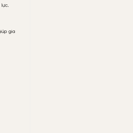
 lực.
iúp gia