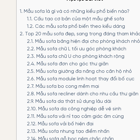
1.
Mẫu sofa là gì và có những kiểu phổ biến nào?
1.1.
Cấu tạo cơ bản của một mẫu ghế sofa
1.2.
Các mẫu sofa phổ biến theo kiểu dáng
2.
Top 20 mẫu sofa đẹp, sang trọng đáng tham khả
2.1.
Mẫu sofa băng hiện đại cho phòng khách nhỏ
2.2.
Mẫu sofa chữ L tối ưu góc phòng khách
2.3.
Mẫu sofa chữ U cho phòng khách rộng
2.4.
Mẫu sofa đơn cho góc thư giãn
2.5.
Mẫu sofa giường đa năng cho căn hộ nhỏ
2.6.
Mẫu sofa module linh hoạt thay đổi bố cục
2.7.
Mẫu sofa bo cong mềm mại
2.8.
Mẫu sofa recliner dành cho nhu cầu thư giãn
2.9.
Mẫu sofa da thật sử dụng lâu dài
2.10.
Mẫu sofa da công nghiệp dễ vệ sinh
2.11.
Mẫu sofa vải nỉ tạo cảm giác ấm cúng
2.12.
Mẫu sofa vải bố hiện đại
2.13.
Mẫu sofa nhung tạo điểm nhấn
2.14.
Mẫu sofa gỗ bọc nệm chắc chắn