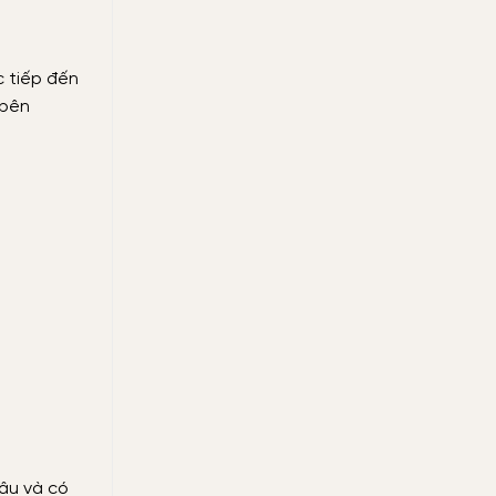
c tiếp đến
 bên
sâu và có