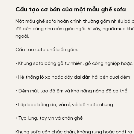
Cấu tạo cơ bản của một mẫu ghế sofa
Một mẫu ghế sofa hoàn chỉnh thường gồm nhiều bộ ph
độ bền cũng như cảm giác ngồi. Vì vậy, người mua kh
ngoài.
Cấu tạo sofa phổ biến gồm:
• Khung sofa bằng gỗ tự nhiên, gỗ công nghiệp hoặc k
• Hệ thống lò xo hoặc dây đai đàn hồi bên dưới đệm
• Đệm mút tạo độ êm và khả năng nâng đỡ cơ thể
• Lớp bọc bằng da, vải nỉ, vải bố hoặc nhung
• Tựa lưng, tay vịn và chân ghế
Khung sofa cần chắc chắn, không rung hoặc phát ra ti