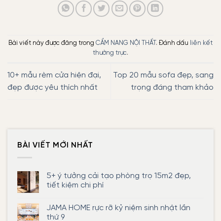
Bài viết này được đăng trong
CẨM NANG NỘI THẤT
. Đánh dấu
liên kết
thường trực
.
10+ mẫu rèm cửa hiện đại,
Top 20 mẫu sofa đẹp, sang
đẹp được yêu thích nhất
trọng đáng tham khảo
BÀI VIẾT MỚI NHẤT
5+ ý tưởng cải tạo phòng trọ 15m2 đẹp,
tiết kiệm chi phí
Không
có
JAMA HOME rực rỡ kỷ niệm sinh nhật lần
bình
luận
thứ 9
ở