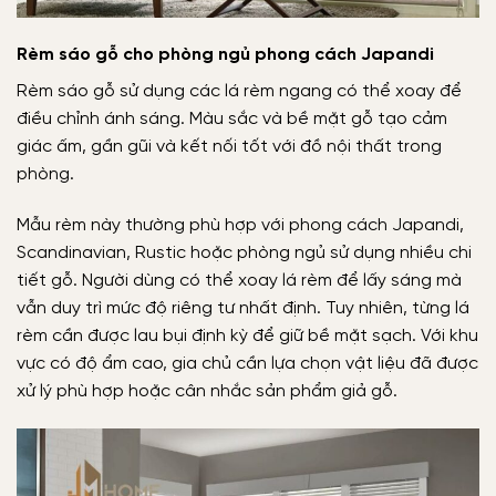
Rèm sáo gỗ cho phòng ngủ phong cách Japandi
Rèm sáo gỗ sử dụng các lá rèm ngang có thể xoay để
điều chỉnh ánh sáng. Màu sắc và bề mặt gỗ tạo cảm
giác ấm, gần gũi và kết nối tốt với đồ nội thất trong
phòng.
Mẫu rèm này thường phù hợp với phong cách Japandi,
Scandinavian, Rustic hoặc phòng ngủ sử dụng nhiều chi
tiết gỗ. Người dùng có thể xoay lá rèm để lấy sáng mà
vẫn duy trì mức độ riêng tư nhất định. Tuy nhiên, từng lá
rèm cần được lau bụi định kỳ để giữ bề mặt sạch. Với khu
vực có độ ẩm cao, gia chủ cần lựa chọn vật liệu đã được
xử lý phù hợp hoặc cân nhắc sản phẩm giả gỗ.