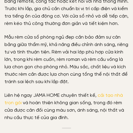
bằng remote, công tắc hoặc kết nối với nhà thông minh.
Trước khi lắp, gia chủ cần chuẩn bị vị trí cấp điện và kiểm
tra tiếng ồn của động cơ. Với cửa sổ nhỏ và dễ tiếp cận,
rèm kéo thủ công thường đơn giản và tiết kiệm hơn.
Mẫu rèm cửa sổ phòng ngủ đẹp cần bảo đảm sự cân
bằng giữa thẩm mỹ, khả năng điều chỉnh ánh sáng, riêng
tư và tính thuận tiện. Rèm vải hai lớp phù hợp cửa kính
lớn, trong khi rèm cuốn, rèm roman và rèm cầu vồng là
lựa chọn gọn cho phòng nhỏ. Màu sắc, chất liệu và kích
thước rèm cần được lựa chọn cùng tổng thể nội thất để
tránh sai lệch sau khi lắp đặt.
Liên hệ ngay JAMA HOME chuyên thiết kế,
cải tạo nhà
trọn gói
và hoàn thiện không gian sống, trong đó rèm
cửa được cân đối cùng màu sơn, ánh sáng, nội thất và
nhu cầu thực tế của gia đình.