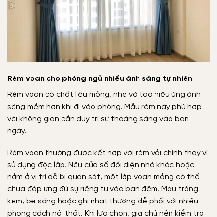
Rèm voan cho phòng ngủ nhiều ánh sáng tự nhiên
Rèm voan có chất liệu mỏng, nhẹ và tạo hiệu ứng ánh
sáng mềm hơn khi đi vào phòng. Mẫu rèm này phù hợp
với không gian cần duy trì sự thoáng sáng vào ban
ngày.
Rèm voan thường được kết hợp với rèm vải chính thay vì
sử dụng độc lập. Nếu cửa sổ đối diện nhà khác hoặc
nằm ở vị trí dễ bị quan sát, một lớp voan mỏng có thể
chưa đáp ứng đủ sự riêng tư vào ban đêm. Màu trắng
kem, be sáng hoặc ghi nhạt thường dễ phối với nhiều
phong cách nội thất. Khi lựa chọn, gia chủ nên kiểm tra