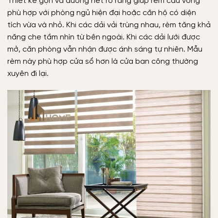
Thiết kế gọn và đường nét rõ ràng giúp rèm cầu vồng
phù hợp với phòng ngủ hiện đại hoặc căn hộ có diện
tích vừa và nhỏ. Khi các dải vải trùng nhau, rèm tăng khả
năng che tầm nhìn từ bên ngoài. Khi các dải lưới được
mở, căn phòng vẫn nhận được ánh sáng tự nhiên. Mẫu
rèm này phù hợp cửa sổ hơn là cửa ban công thường
xuyên đi lại.