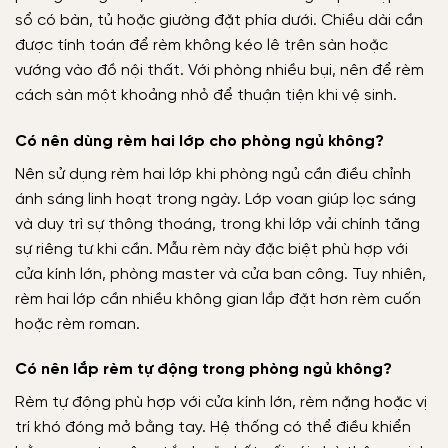
sổ có bàn, tủ hoặc giường đặt phía dưới. Chiều dài cần
được tính toán để rèm không kéo lê trên sàn hoặc
vướng vào đồ nội thất. Với phòng nhiều bụi, nên để rèm
cách sàn một khoảng nhỏ để thuận tiện khi vệ sinh.
Có nên dùng rèm hai lớp cho phòng ngủ không?
Nên sử dụng rèm hai lớp khi phòng ngủ cần điều chỉnh
ánh sáng linh hoạt trong ngày. Lớp voan giúp lọc sáng
và duy trì sự thông thoáng, trong khi lớp vải chính tăng
sự riêng tư khi cần. Mẫu rèm này đặc biệt phù hợp với
cửa kính lớn, phòng master và cửa ban công. Tuy nhiên,
rèm hai lớp cần nhiều không gian lắp đặt hơn rèm cuốn
hoặc rèm roman.
Có nên lắp rèm tự động trong phòng ngủ không?
Rèm tự động phù hợp với cửa kính lớn, rèm nặng hoặc vị
trí khó đóng mở bằng tay. Hệ thống có thể điều khiển