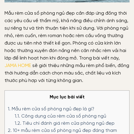
Mẫu rèm cửa sổ phòng ngủ đẹp cần đáp ứng đồng thời
các yêu cầu về thẩm mỹ, khả năng điều chỉnh ánh sáng,
sự riêng tư và tính thuận tiện khi sử dụng. Với phòng ngủ
nhỏ, rèm cuốn, rèm roman hoặc rèm cầu vồng thường
được ưu tiên nhờ thiết kế gọn. Phòng có cửa kính lớn
hoặc thường xuyên đón nắng nên cân nhắc rèm vải hai
lớp để linh hoạt hơn khi đóng mở. Trong bài viết này,
JAMA HOME
sẽ giới thiệu những mẫu rèm phổ biến, đồng
thời hướng dẫn cách chọn màu sắc, chất liệu và kích
thước phù hợp với từng không gian.
Mục lục bài viết
1.
Mẫu rèm cửa sổ phòng ngủ đẹp là gì?
1.1.
Công dụng của rèm cửa sổ phòng ngủ
1.2.
Tiêu chí đánh giá rèm cửa phòng ngủ đẹp
2.
10+ mẫu rèm cửa sổ phòng ngủ đẹp đáng tham