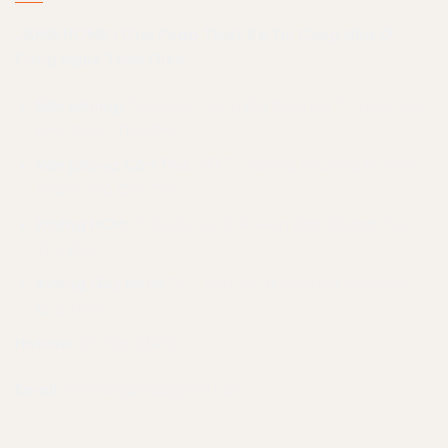
JAMA HOME | Giải Pháp Thiết Kế Thi Công Nhà Ở
Công Nghệ Toàn Diện
Văn phòng:
Toà nhà Thanh Đa View (số 7 Thanh Đa,
Bình Quới, TP.HCM)
Văn phòng Cần Thơ:
133 Tú Xương, phường An Bình,
thành phố Cần Thơ
Xưởng HCM:
71 Quốc Lộ 13, P. Hiệp Bình Chánh, Tp.
Thủ Đức
Xưởng Quy Nhơn
Tổ 1, Khu vực 8, phường Nhơn Phú,
Quy Nhơn
Hotline:
07 056 23456
Email:
noithatjama@gmail.com