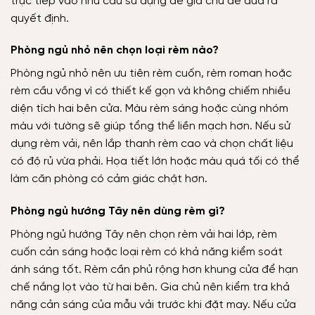
trực tiếp vào nhu cầu sử dụng để gia chủ dễ đưa ra
quyết định.
Phòng ngủ nhỏ nên chọn loại rèm nào?
Phòng ngủ nhỏ nên ưu tiên rèm cuốn, rèm roman hoặc
rèm cầu vồng vì có thiết kế gọn và không chiếm nhiều
diện tích hai bên cửa. Màu rèm sáng hoặc cùng nhóm
màu với tường sẽ giúp tổng thể liền mạch hơn. Nếu sử
dụng rèm vải, nên lắp thanh rèm cao và chọn chất liệu
có độ rủ vừa phải. Họa tiết lớn hoặc màu quá tối có thể
làm căn phòng có cảm giác chật hơn.
Phòng ngủ hướng Tây nên dùng rèm gì?
Phòng ngủ hướng Tây nên chọn rèm vải hai lớp, rèm
cuốn cản sáng hoặc loại rèm có khả năng kiểm soát
ánh sáng tốt. Rèm cần phủ rộng hơn khung cửa để hạn
chế nắng lọt vào từ hai bên. Gia chủ nên kiểm tra khả
năng cản sáng của mẫu vải trước khi đặt may. Nếu cửa