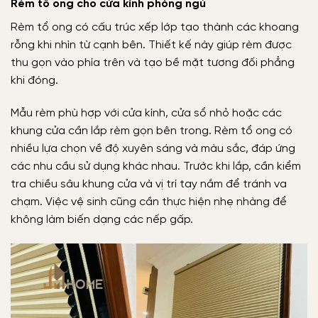
Rèm tổ ong cho cửa kính phòng ngủ
Rèm tổ ong có cấu trúc xếp lớp tạo thành các khoang
rỗng khi nhìn từ cạnh bên. Thiết kế này giúp rèm được
thu gọn vào phía trên và tạo bề mặt tương đối phẳng
khi đóng.
Mẫu rèm phù hợp với cửa kính, cửa sổ nhỏ hoặc các
khung cửa cần lắp rèm gọn bên trong. Rèm tổ ong có
nhiều lựa chọn về độ xuyên sáng và màu sắc, đáp ứng
các nhu cầu sử dụng khác nhau. Trước khi lắp, cần kiểm
tra chiều sâu khung cửa và vị trí tay nắm để tránh va
chạm. Việc vệ sinh cũng cần thực hiện nhẹ nhàng để
không làm biến dạng các nếp gấp.