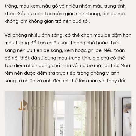
trắng, màu kem, nâu gỗ và nhiều nhóm màu trung tính
khác. Sắc be còn tạo cảm giác nhẹ nhàng, ấm áp mà
không làm không gian trở nên quá tối.
Với phòng nhiều ánh sáng, có thể chọn màu be đậm hơn
màu tường để tạo chiều sâu. Phòng nhỏ hoặc thiếu
sáng nên ưu tiên be sáng, kem hoặc ghi be. Nếu toàn
bộ nội thất đã sử dụng màu trung tính, gia chủ có thể
tạo điểm nhấn bằng chất liệu vải có bề mặt dệt rõ. Màu
rèm nên được kiểm tra trực tiếp trong phòng vì ánh
sáng tự nhiên và ánh đèn có thể làm màu vải thay đổi.