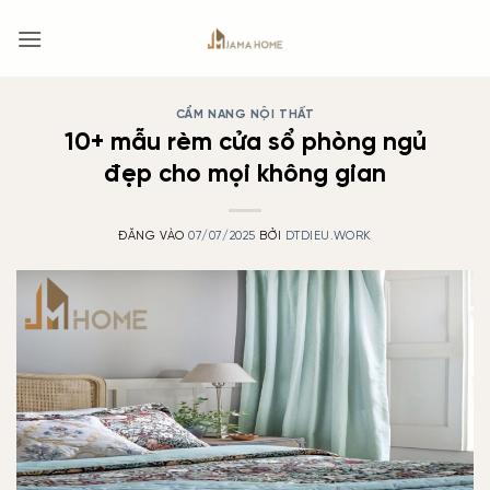
Bỏ
qua
nội
dung
CẨM NANG NỘI THẤT
10+ mẫu rèm cửa sổ phòng ngủ
đẹp cho mọi không gian
ĐĂNG VÀO
07/07/2025
BỞI
DTDIEU.WORK