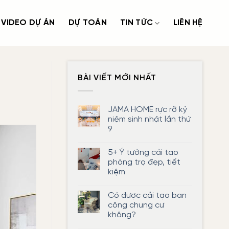
VIDEO DỰ ÁN
DỰ TOÁN
TIN TỨC
LIÊN HỆ
BÀI VIẾT MỚI NHẤT
JAMA HOME rực rỡ kỷ
niệm sinh nhật lần thứ
9
Không
có
5+ Ý tưởng cải tạo
bình
luận
phòng trọ đẹp, tiết
ở
kiệm
JAMA
HOME
Không
rực
có
rỡ
Có được cải tạo ban
bình
kỷ
luận
công chung cư
niệm
ở
sinh
không?
5+
nhật
Ý
lần
Không
tưởng