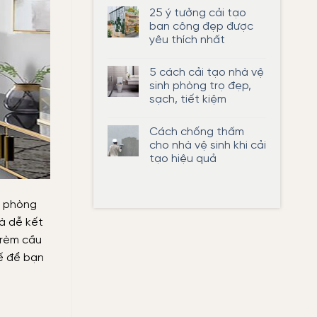
thứ
có
cải
25 ý tưởng cải tạo
9
bình
tạo
luận
ban công đẹp được
phòng
ở
trọ
yêu thích nhất
Có
đẹp,
được
tiết
Không
cải
kiệm
có
tạo
5 cách cải tạo nhà vệ
bình
ban
luận
sinh phòng trọ đẹp,
công
ở
chung
sạch, tiết kiệm
25
cư
ý
không?
Không
tưởng
có
cải
Cách chống thấm
bình
tạo
luận
cho nhà vệ sinh khi cải
ban
ở
công
tạo hiệu quả
5
đẹp
cách
được
Không
cải
yêu
có
tạo
thích
bình
nhà
nhất
luận
, phòng
vệ
ở
sinh
Cách
và dễ kết
phòng
chống
trọ
thấm
 rèm cầu
đẹp,
cho
sạch,
nhà
ế để bạn
tiết
vệ
kiệm
sinh
khi
cải
tạo
hiệu