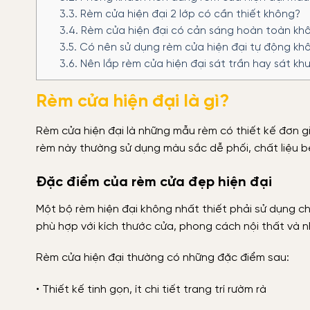
3.3.
Rèm cửa hiện đại 2 lớp có cần thiết không?
3.4.
Rèm cửa hiện đại có cản sáng hoàn toàn kh
3.5.
Có nên sử dụng rèm cửa hiện đại tự động kh
3.6.
Nên lắp rèm cửa hiện đại sát trần hay sát kh
Rèm cửa hiện đại là gì?
Rèm cửa hiện đại là những mẫu rèm có thiết kế đơn g
rèm này thường sử dụng màu sắc dễ phối, chất liệu b
Đặc điểm của rèm cửa đẹp hiện đại
Một bộ rèm hiện đại không nhất thiết phải sử dụng chấ
phù hợp với kích thước cửa, phong cách nội thất và n
Rèm cửa hiện đại thường có những đặc điểm sau:
• Thiết kế tinh gọn, ít chi tiết trang trí rườm rà