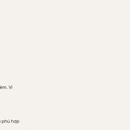
èm. Vì
u phù hợp