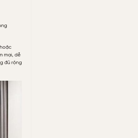
òng
 hoặc
m mại, dễ
ng đủ rộng