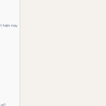
t hiện nay
gì?