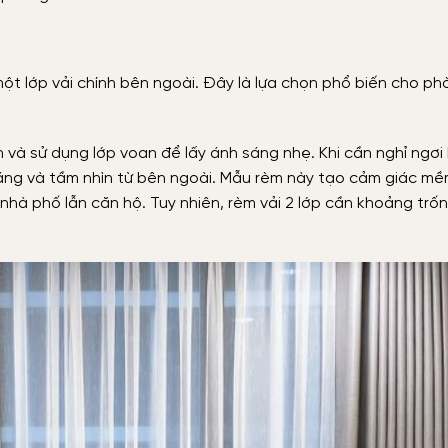
t lớp vải chính bên ngoài. Đây là lựa chọn phổ biến cho ph
n và sử dụng lớp voan để lấy ánh sáng nhẹ. Khi cần nghỉ ngơi
 sáng và tầm nhìn từ bên ngoài. Mẫu rèm này tạo cảm giác mề
 nhà phố lẫn căn hộ. Tuy nhiên, rèm vải 2 lớp cần khoảng trố