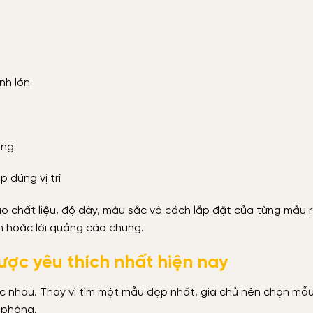
nh lớn
ờng
 đúng vị trí
o chất liệu, độ dày, màu sắc và cách lắp đặt của từng mẫu r
nh hoặc lời quảng cáo chung.
ược yêu thích nhất hiện nay
ác nhau. Thay vì tìm một mẫu đẹp nhất, gia chủ nên chọn mẫ
 phòng.