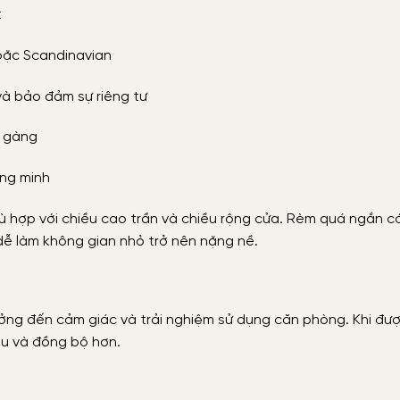
t
 hoặc Scandinavian
và bảo đảm sự riêng tư
n gàng
ông minh
ù hợp với chiều cao trần và chiều rộng cửa. Rèm quá ngắn c
dễ làm không gian nhỏ trở nên nặng nề.
ng đến cảm giác và trải nghiệm sử dụng căn phòng. Khi đượ
ịu và đồng bộ hơn.