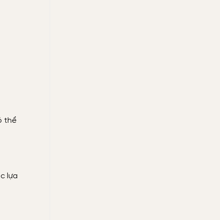
ó thể
c lựa