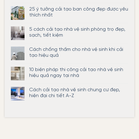
Không
có
25 ý tưởng cải tạo ban công đẹp được yêu
bình
luận
thích nhất
ở
Có
Không
được
có
5 cách cải tạo nhà vệ sinh phòng trọ đẹp,
cải
bình
tạo
luận
sạch, tiết kiệm
ban
ở
công
25
Không
chung
ý
có
Cách chống thấm cho nhà vệ sinh khi cải
cư
tưởng
bình
không?
cải
luận
tạo hiệu quả
tạo
ở
ban
5
Không
công
cách
có
10 biện pháp thi công cải tạo nhà vệ sinh
đẹp
cải
bình
được
tạo
luận
hiệu quả ngay tại nhà
yêu
nhà
ở
thích
vệ
Cách
Không
nhất
sinh
chống
có
Cách cải tạo nhà vệ sinh chung cư đẹp,
phòng
thấm
bình
trọ
cho
luận
hiện đại chi tiết A-Z
đẹp,
nhà
ở
sạch,
vệ
10
Không
tiết
sinh
biện
có
kiệm
khi
pháp
bình
cải
thi
luận
tạo
công
ở
hiệu
cải
Cách
quả
tạo
cải
nhà
tạo
vệ
nhà
sinh
vệ