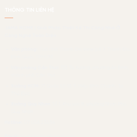
THÔNG TIN LIÊN HỆ
JAMA HOME | Giải Pháp Thiết Kế Thi Công Nhà Ở
Công Nghệ Toàn Diện
Văn phòng:
Toà nhà Thanh Đa View (số 7 Thanh Đa,
Bình Quới, TP.HCM)
Văn phòng Cần Thơ:
133 Tú Xương, phường An Bình,
thành phố Cần Thơ
Xưởng HCM:
71 Quốc Lộ 13, P. Hiệp Bình Chánh, Tp.
Thủ Đức
Xưởng Quy Nhơn
Tổ 1, Khu vực 8, phường Nhơn Phú,
Quy Nhơn
Hotline:
07 056 23456
Email:
noithatjama@gmail.com