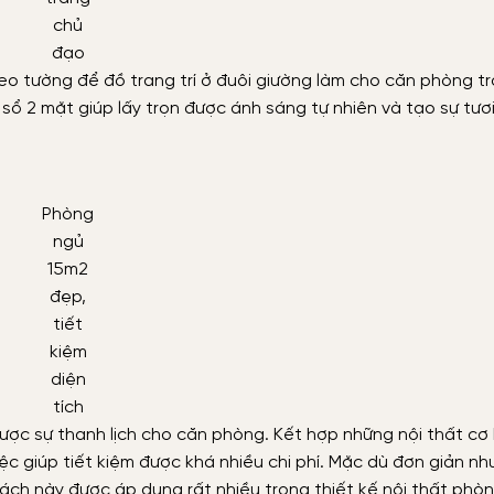
chủ
đạo
eo tường để đồ trang trí ở đuôi giường làm cho căn phòng t
sổ 2 mặt giúp lấy trọn được ánh sáng tự nhiên và tạo sự tươ
Phòng
ngủ
15m2
đẹp,
tiết
kiệm
diện
tích
ược sự thanh lịch cho căn phòng. Kết hợp những nội thất cơ
ệc giúp tiết kiệm được khá nhiều chi phí. Mặc dù đơn giản n
 cách này được áp dụng rất nhiều trong thiết kế nội thất phò