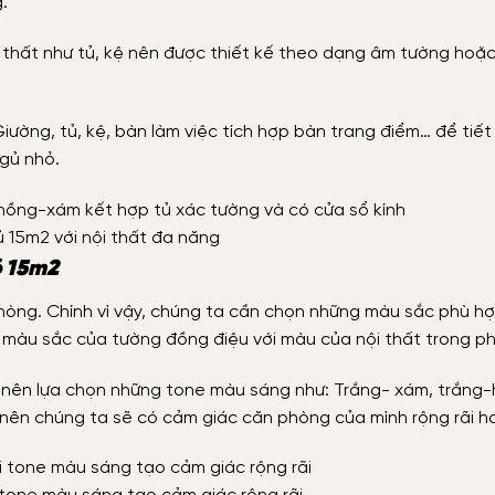
.
 thất như tủ, kệ nên được thiết kế theo dạng âm tường hoặ
ường, tủ, kệ, bàn làm việc tích hợp bàn trang điểm… để tiết
gủ nhỏ.
 15m2 với nội thất đa năng
ỏ 15m2
òng. Chính vì vậy, chúng ta cần chọn những màu sắc phù hợ
 màu sắc của tường đồng điệu với màu của nội thất trong p
 nên lựa chọn những tone màu sáng như: Trắng- xám, trắng-
 nên chúng ta sẽ có cảm giác căn phòng của mình rộng rãi h