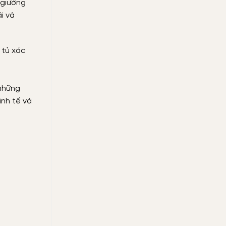
 giường
i và
 những
inh tế và