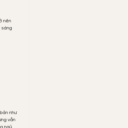
rở nên
i sáng
 bản như
hưng vẫn
ng ngủ