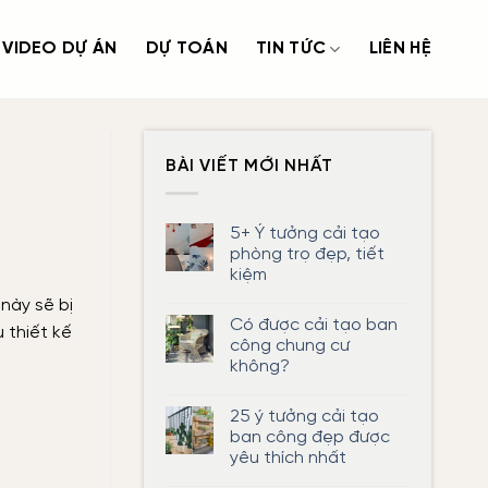
VIDEO DỰ ÁN
DỰ TOÁN
TIN TỨC
LIÊN HỆ
BÀI VIẾT MỚI NHẤT
5+ Ý tưởng cải tạo
phòng trọ đẹp, tiết
kiệm
Không
này sẽ bị
có
Có được cải tạo ban
bình
 thiết kế
luận
công chung cư
ở
không?
5+
Ý
Không
tưởng
có
cải
25 ý tưởng cải tạo
bình
tạo
luận
ban công đẹp được
phòng
ở
trọ
yêu thích nhất
Có
đẹp,
được
tiết
Không
cải