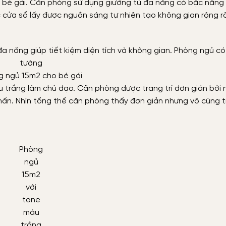
 bé gái. Căn phòng sử dụng giường tủ đa năng có bậc nâng
c cửa sổ lấy được nguồn sáng tự nhiên tạo không gian rộng rã
g ngủ 15m2 cho bé gái
àu trắng làm chủ đạo. Căn phòng được trang trí đơn giản bởi
ấn. Nhìn tổng thể căn phòng thấy đơn giản nhưng vô cùng t
Phòng
ngủ
15m2
với
tone
màu
trắng