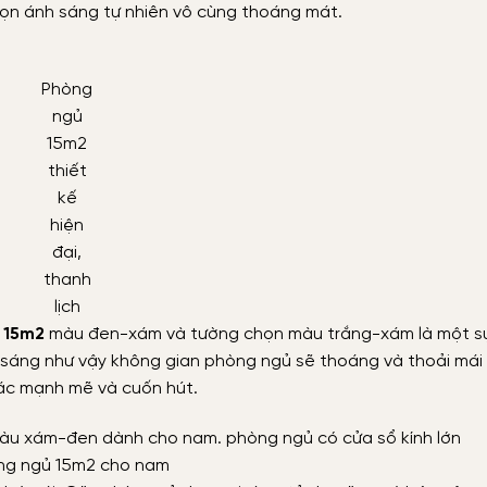
 trọn ánh sáng tự nhiên vô cùng thoáng mát.
Phòng
ngủ
15m2
thiết
kế
hiện
đại,
thanh
lịch
 15m2
màu đen-xám và tường chọn màu trắng-xám là một s
 sáng như vậy không gian phòng ngủ sẽ thoáng và thoải mái 
ác mạnh mẽ và cuốn hút.
ng ngủ 15m2 cho nam