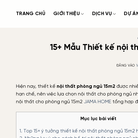
Bỏ
qua
TRANG CHỦ
GIỚI THIỆU
DỊCH VỤ
DỰ Á
nội
dung
15+ Mẫu Thiết kế nội 
ĐĂNG VÀO
1
Hiện nay, thiết kế
nội thất phòng ngủ 15m2
được nhiề
hạn chế, nên việc lựa chọn nội thất cho phòng ngủ n
nội thất cho phòng ngủ 15m2
JAMA HOME
tổng hợp đ
Mục lục bài viết
1.
Top 15+ ý tưởng thiết kế nội thất phòng ngủ 15m2 h