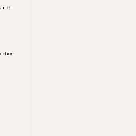
ậm thì
a chọn