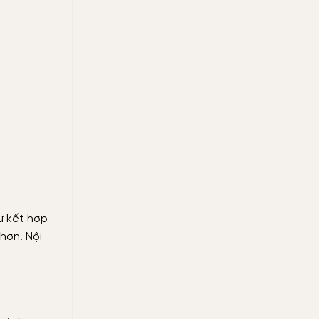
quả
ngay
tại
nhà
ự kết hợp
hơn. Nội