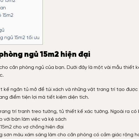
hỏ 15m2
ian
ỏ 15m2
gủ
ng ngủ 15m2 tối ưu
t phòng ngủ 15m2 hiện đại
 cho căn phòng ngủ của bạn. Dưới đây là một vài mẫu thiết 
c.
ết kế ngăn tủ mở để túi xách và những vật trang trí tạo được
ng điểm tiện lợi mà tiết kiệm diện tích.
15m2 cho vợ chồng hiện đại
ờng sơn màu xám sáng làm cho căn phòng có cảm giác rộng h