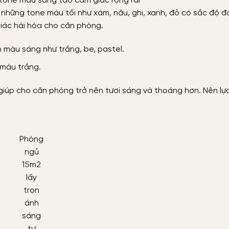
tone màu sáng tạo cảm giác rộng rãi
 những tone màu tối như xám, nâu, ghi, xanh, đỏ có sắc độ đ
iác hài hòa cho căn phòng.
n màu sáng như trắng, be, pastel.
 màu trắng.
giúp cho căn phòng trở nên tươi sáng và thoáng hơn. Nên lự
Phòng
ngủ
15m2
lấy
trọn
ánh
sáng
tự