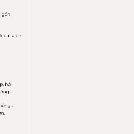
c gắn
 kiệm diện
p, hài
hòng.
hồng ,
ơn.