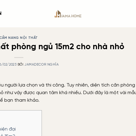
N
CẨM NANG NỘI THẤT
thất phòng ngủ 15m2 cho nhà nhỏ
6/02/2023
BỞI
JAMADECOR NGHĨA
u người lựa chọn và thi công. Tuy nhiên, diện tích căn phòng 
hỏ như vậy được quan tâm khá nhiều. Dưới đây là một vài mẫu
ể bạn tham khảo.
iện đại