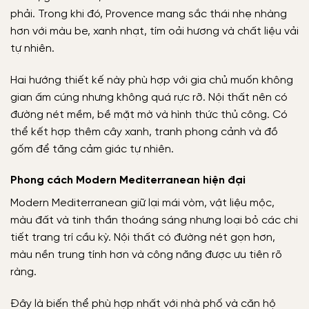
phải. Trong khi đó, Provence mang sắc thái nhẹ nhàng
hơn với màu be, xanh nhạt, tím oải hương và chất liệu vải
tự nhiên.
Hai hướng thiết kế này phù hợp với gia chủ muốn không
gian ấm cúng nhưng không quá rực rỡ. Nội thất nên có
đường nét mềm, bề mặt mờ và hình thức thủ công. Có
thể kết hợp thêm cây xanh, tranh phong cảnh và đồ
gốm để tăng cảm giác tự nhiên.
Phong cách Modern Mediterranean hiện đại
Modern Mediterranean giữ lại mái vòm, vật liệu mộc,
màu đất và tinh thần thoáng sáng nhưng loại bỏ các chi
tiết trang trí cầu kỳ. Nội thất có đường nét gọn hơn,
màu nền trung tính hơn và công năng được ưu tiên rõ
ràng.
Đây là biến thể phù hợp nhất với nhà phố và căn hộ