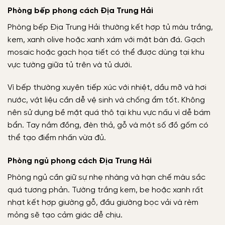
Phòng bếp phong cách Địa Trung Hải
Phòng bếp Địa Trung Hải thường kết hợp tủ màu trắng,
kem, xanh olive hoặc xanh xám với mặt bàn đá. Gạch
mosaic hoặc gạch họa tiết có thể được dùng tại khu
vực tường giữa tủ trên và tủ dưới.
Vì bếp thường xuyên tiếp xúc với nhiệt, dầu mỡ và hơi
nước, vật liệu cần dễ vệ sinh và chống ẩm tốt. Không
nên sử dụng bề mặt quá thô tại khu vực nấu vì dễ bám
bẩn. Tay nắm đồng, đèn thả, gỗ và một số đồ gốm có
thể tạo điểm nhấn vừa đủ.
Phòng ngủ phong cách Địa Trung Hải
Phòng ngủ cần giữ sự nhẹ nhàng và hạn chế màu sắc
quá tương phản. Tường trắng kem, be hoặc xanh rất
nhạt kết hợp giường gỗ, đầu giường bọc vải và rèm
mỏng sẽ tạo cảm giác dễ chịu.