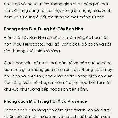
phù hợp với người thích không gian nhẹ nhàng và mát
mắt. Khi ứng dụng tại căn hộ, nên giảm lượng màu xanh
đậm và sử dụng ở gối, tranh hoặc một mảng tủ nhỏ.
Phong cách Địa Trung Hải Tây Ban Nha
Biến thể Tây Ban Nha có sắc thái ấm và giàu họa tiết
hơn. Màu terracotta, nâu gỗ, vàng đất, đỏ gạch và sắt
rèn thường xuất hiện rõ ràng.
Gạch hoa văn, đèn kim loại, bàn gỗ và các đường cong
kiến trúc giúp không gian có chiều sâu. Phong cách này
phù hợp với biệt thự, nhà vườn hoặc không gian có diện
tích rộng. Với nhà nhỏ, chỉ nên sử dụng họa tiết tại một
khu vực như tường bếp hoặc sàn tiền sảnh.
Phong cách Địa Trung Hải Ý và Provence
Phong cách Ý thường tạo cảm giác thanh lịch với đá tự
nhiên, gỗ tối màu, màu kem và các chi tiết cổ điển vừa