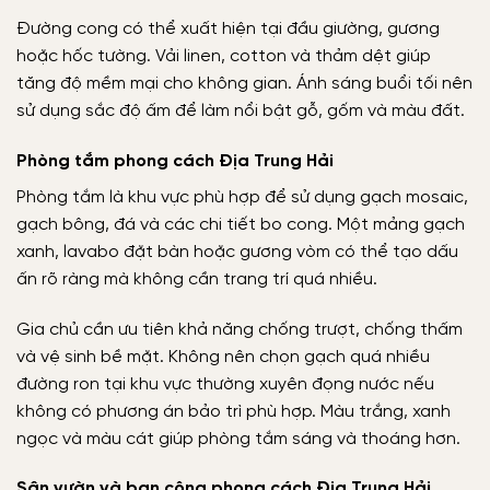
Đường cong có thể xuất hiện tại đầu giường, gương
hoặc hốc tường. Vải linen, cotton và thảm dệt giúp
tăng độ mềm mại cho không gian. Ánh sáng buổi tối nên
sử dụng sắc độ ấm để làm nổi bật gỗ, gốm và màu đất.
Phòng tắm phong cách Địa Trung Hải
Phòng tắm là khu vực phù hợp để sử dụng gạch mosaic,
gạch bông, đá và các chi tiết bo cong. Một mảng gạch
xanh, lavabo đặt bàn hoặc gương vòm có thể tạo dấu
ấn rõ ràng mà không cần trang trí quá nhiều.
Gia chủ cần ưu tiên khả năng chống trượt, chống thấm
và vệ sinh bề mặt. Không nên chọn gạch quá nhiều
đường ron tại khu vực thường xuyên đọng nước nếu
không có phương án bảo trì phù hợp. Màu trắng, xanh
ngọc và màu cát giúp phòng tắm sáng và thoáng hơn.
Sân vườn và ban công phong cách Địa Trung Hải