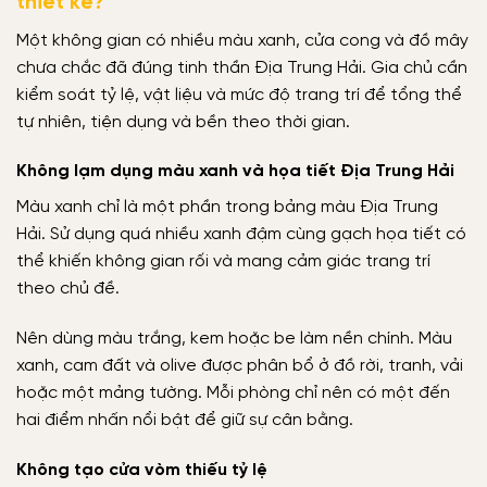
thiết kế?
Một không gian có nhiều màu xanh, cửa cong và đồ mây
chưa chắc đã đúng tinh thần Địa Trung Hải. Gia chủ cần
kiểm soát tỷ lệ, vật liệu và mức độ trang trí để tổng thể
tự nhiên, tiện dụng và bền theo thời gian.
Không lạm dụng màu xanh và họa tiết Địa Trung Hải
Màu xanh chỉ là một phần trong bảng màu Địa Trung
Hải. Sử dụng quá nhiều xanh đậm cùng gạch họa tiết có
thể khiến không gian rối và mang cảm giác trang trí
theo chủ đề.
Nên dùng màu trắng, kem hoặc be làm nền chính. Màu
xanh, cam đất và olive được phân bổ ở đồ rời, tranh, vải
hoặc một mảng tường. Mỗi phòng chỉ nên có một đến
hai điểm nhấn nổi bật để giữ sự cân bằng.
Không tạo cửa vòm thiếu tỷ lệ