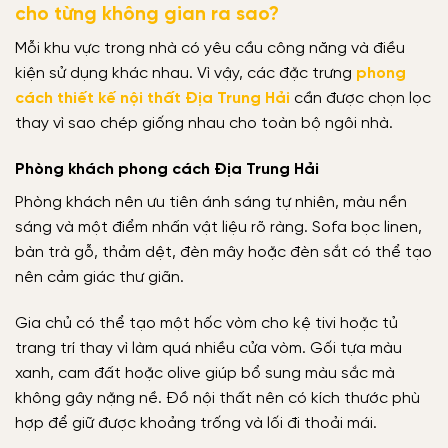
cho từng không gian ra sao?
Mỗi khu vực trong nhà có yêu cầu công năng và điều
kiện sử dụng khác nhau. Vì vậy, các đặc trưng
phong
cách thiết kế nội thất Địa Trung Hải
cần được chọn lọc
thay vì sao chép giống nhau cho toàn bộ ngôi nhà.
Phòng khách phong cách Địa Trung Hải
Phòng khách nên ưu tiên ánh sáng tự nhiên, màu nền
sáng và một điểm nhấn vật liệu rõ ràng. Sofa bọc linen,
bàn trà gỗ, thảm dệt, đèn mây hoặc đèn sắt có thể tạo
nên cảm giác thư giãn.
Gia chủ có thể tạo một hốc vòm cho kệ tivi hoặc tủ
trang trí thay vì làm quá nhiều cửa vòm. Gối tựa màu
xanh, cam đất hoặc olive giúp bổ sung màu sắc mà
không gây nặng nề. Đồ nội thất nên có kích thước phù
hợp để giữ được khoảng trống và lối đi thoải mái.