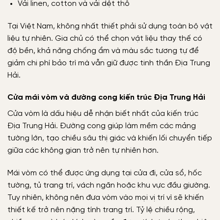
Vải linen, cotton và vải dệt thô
Tại Việt Nam, không nhất thiết phải sử dụng toàn bộ vật
liệu tự nhiên. Gia chủ có thể chọn vật liệu thay thế có
độ bền, khả năng chống ẩm và màu sắc tương tự để
giảm chi phí bảo trì mà vẫn giữ được tinh thần Địa Trung
Hải.
Cửa mái vòm và đường cong kiến trúc Địa Trung Hải
Cửa vòm là dấu hiệu dễ nhận biết nhất của kiến trúc
Địa Trung Hải. Đường cong giúp làm mềm các mảng
tường lớn, tạo chiều sâu thị giác và khiến lối chuyển tiếp
giữa các không gian trở nên tự nhiên hơn.
Mái vòm có thể được ứng dụng tại cửa đi, cửa sổ, hốc
tường, tủ trang trí, vách ngăn hoặc khu vực đầu giường.
Tuy nhiên, không nên đưa vòm vào mọi vị trí vì sẽ khiến
thiết kế trở nên nặng tính trang trí. Tỷ lệ chiều rộng,