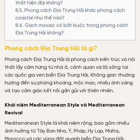
thất hiện đại không?
8.5.
Phong cách Địa Trung Hải khác phong cách
coastal như thế nào?
8.6.
Gạch mosaic có bắt buộc trong phong cách
Địa Trung Hải không?
Phong cách Địa Trung Hải là gì?
Phong cách Địa Trung Hải là phong cách kiến trúc và nội
thất lấy cảm hứng từ nhà ở, cảnh quan và lối sống tại
các quốc gia ven biển Địa Trung Hải. Không gian thường
hướng đến sự phóng khoáng, mộc mạc, nhiều ánh sáng
và tạo cảm giác kết nối gần gũi với thiên nhiên.
Khái niệm Mediterranean Style và Mediterranean
Revival
Mediterranean Style là khái niệm rộng, bao gồm nhiều
ảnh hưởng từ Tây Ban Nha, Ý, Pháp, Hy Lạp, Malta,
Morocco và các vùng đất quanh biển Địa Trung Hải.