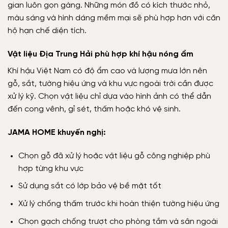
gian luôn gọn gàng. Những món đồ có kích thước nhỏ,
màu sáng và hình dáng mềm mại sẽ phù hợp hơn với căn
hộ hạn chế diện tích.
Vật liệu Địa Trung Hải phù hợp khí hậu nóng ẩm
Khí hậu Việt Nam có độ ẩm cao và lượng mưa lớn nên
gỗ, sắt, tường hiệu ứng và khu vực ngoài trời cần được
xử lý kỹ. Chọn vật liệu chỉ dựa vào hình ảnh có thể dẫn
đến cong vênh, gỉ sét, thấm hoặc khó vệ sinh.
JAMA HOME khuyến nghị:
Chọn gỗ đã xử lý hoặc vật liệu gỗ công nghiệp phù
hợp từng khu vực
Sử dụng sắt có lớp bảo vệ bề mặt tốt
Xử lý chống thấm trước khi hoàn thiện tường hiệu ứng
Chọn gạch chống trượt cho phòng tắm và sân ngoài