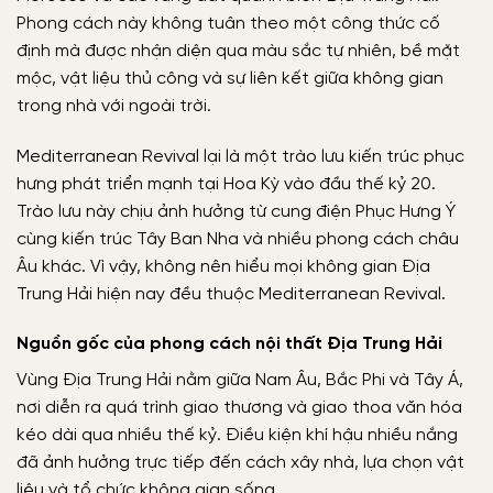
Phong cách này không tuân theo một công thức cố
định mà được nhận diện qua màu sắc tự nhiên, bề mặt
mộc, vật liệu thủ công và sự liên kết giữa không gian
trong nhà với ngoài trời.
Mediterranean Revival lại là một trào lưu kiến trúc phục
hưng phát triển mạnh tại Hoa Kỳ vào đầu thế kỷ 20.
Trào lưu này chịu ảnh hưởng từ cung điện Phục Hưng Ý
cùng kiến trúc Tây Ban Nha và nhiều phong cách châu
Âu khác. Vì vậy, không nên hiểu mọi không gian Địa
Trung Hải hiện nay đều thuộc Mediterranean Revival.
Nguồn gốc của phong cách nội thất Địa Trung Hải
Vùng Địa Trung Hải nằm giữa Nam Âu, Bắc Phi và Tây Á,
nơi diễn ra quá trình giao thương và giao thoa văn hóa
kéo dài qua nhiều thế kỷ. Điều kiện khí hậu nhiều nắng
đã ảnh hưởng trực tiếp đến cách xây nhà, lựa chọn vật
liệu và tổ chức không gian sống.