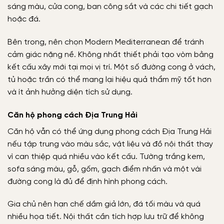
sáng màu, cửa cong, ban công sắt và các chi tiết gạch
hoặc đá.
Bên trong, nên chọn Modern Mediterranean để tránh
cảm giác nặng nề. Không nhất thiết phải tạo vòm bằng
kết cấu xây mới tại mọi vị trí. Một số đường cong ở vách,
tủ hoặc trần có thể mang lại hiệu quả thẩm mỹ tốt hơn
và ít ảnh hưởng diện tích sử dụng.
Căn hộ phong cách Địa Trung Hải
Căn hộ vẫn có thể ứng dụng phong cách Địa Trung Hải
nếu tập trung vào màu sắc, vật liệu và đồ nội thất thay
vì can thiệp quá nhiều vào kết cấu. Tường trắng kem,
sofa sáng màu, gỗ, gốm, gạch điểm nhấn và một vài
đường cong là đủ để định hình phong cách.
Gia chủ nên hạn chế dầm giả lớn, đá tối màu và quá
nhiều họa tiết. Nội thất cần tích hợp lưu trữ để không