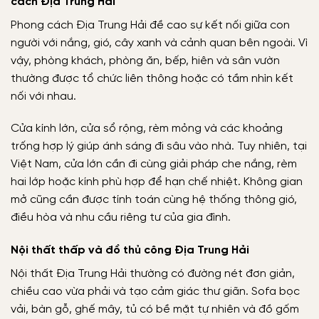
cách Địa Trung Hải
Phong cách Địa Trung Hải đề cao sự kết nối giữa con
người với nắng, gió, cây xanh và cảnh quan bên ngoài. Vì
vậy, phòng khách, phòng ăn, bếp, hiên và sân vườn
thường được tổ chức liên thông hoặc có tầm nhìn kết
nối với nhau.
Cửa kính lớn, cửa sổ rộng, rèm mỏng và các khoảng
trống hợp lý giúp ánh sáng đi sâu vào nhà. Tuy nhiên, tại
Việt Nam, cửa lớn cần đi cùng giải pháp che nắng, rèm
hai lớp hoặc kính phù hợp để hạn chế nhiệt. Không gian
mở cũng cần được tính toán cùng hệ thống thông gió,
điều hòa và nhu cầu riêng tư của gia đình.
Nội thất thấp và đồ thủ công Địa Trung Hải
Nội thất Địa Trung Hải thường có đường nét đơn giản,
chiều cao vừa phải và tạo cảm giác thư giãn. Sofa bọc
vải, bàn gỗ, ghế mây, tủ có bề mặt tự nhiên và đồ gốm