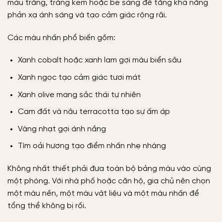
màu trắng, trắng kem hoặc be sáng để tăng khả năng
phản xạ ánh sáng và tạo cảm giác rộng rãi.
Các màu nhấn phổ biến gồm:
Xanh cobalt hoặc xanh lam gợi màu biển sâu
Xanh ngọc tạo cảm giác tươi mát
Xanh olive mang sắc thái tự nhiên
Cam đất và nâu terracotta tạo sự ấm áp
Vàng nhạt gợi ánh nắng
Tím oải hương tạo điểm nhấn nhẹ nhàng
Không nhất thiết phải đưa toàn bộ bảng màu vào cùng
một phòng. Với nhà phố hoặc căn hộ, gia chủ nên chọn
một màu nền, một màu vật liệu và một màu nhấn để
tổng thể không bị rối.