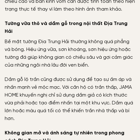
chiều cao và bán kính vòm cần được tính toán theo hiện
trạng thực tế thay vì làm theo hình ảnh tham khảo.
Tường vữa thô và dầm gỗ trong nội thất Địa Trung
Hải
Bề mặt tường Địa Trung Hải thường không quá phẳng
và bóng. Hiệu ứng vữa, sơn khoáng, sơn hiệu ứng hoặc
tường đá giúp không gian có chiều sâu và gợi cảm giác
của những ngôi nhà lâu đời ven biển.
Dầm gỗ lộ trần cũng được sử dụng để tạo sự ấm áp và
nhấn mạnh vẻ mộc mạc. Với căn hộ có trần thấp, JAMA
HOME khuyến nghị chỉ sử dụng dầm giả có kích thước
vừa phải hoặc tạo điểm nhấn tại một khu vực. Dầm quá
lớn hoặc màu quá tối có thể khiến trần nhà thấp và bí
hơn.
Không gian mở và ánh sáng tự nhiên trong phong