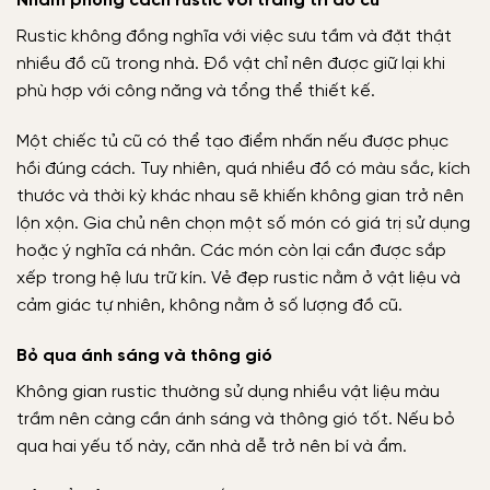
Nhầm phong cách rustic với trang trí đồ cũ
Rustic không đồng nghĩa với việc sưu tầm và đặt thật
nhiều đồ cũ trong nhà. Đồ vật chỉ nên được giữ lại khi
phù hợp với công năng và tổng thể thiết kế.
Một chiếc tủ cũ có thể tạo điểm nhấn nếu được phục
hồi đúng cách. Tuy nhiên, quá nhiều đồ có màu sắc, kích
thước và thời kỳ khác nhau sẽ khiến không gian trở nên
lộn xộn. Gia chủ nên chọn một số món có giá trị sử dụng
hoặc ý nghĩa cá nhân. Các món còn lại cần được sắp
xếp trong hệ lưu trữ kín. Vẻ đẹp rustic nằm ở vật liệu và
cảm giác tự nhiên, không nằm ở số lượng đồ cũ.
Bỏ qua ánh sáng và thông gió
Không gian rustic thường sử dụng nhiều vật liệu màu
trầm nên càng cần ánh sáng và thông gió tốt. Nếu bỏ
qua hai yếu tố này, căn nhà dễ trở nên bí và ẩm.