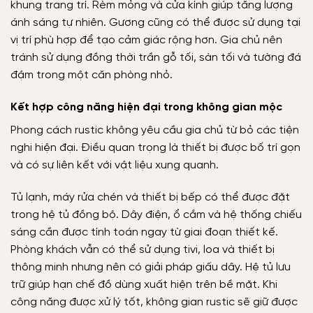
khung trang trí. Rèm mỏng và cửa kính giúp tăng lượng
ánh sáng tự nhiên. Gương cũng có thể được sử dụng tại
vị trí phù hợp để tạo cảm giác rộng hơn. Gia chủ nên
tránh sử dụng đồng thời trần gỗ tối, sàn tối và tường đá
đậm trong một căn phòng nhỏ.
Kết hợp công năng hiện đại trong không gian mộc
Phong cách rustic không yêu cầu gia chủ từ bỏ các tiện
nghi hiện đại. Điều quan trọng là thiết bị được bố trí gọn
và có sự liên kết với vật liệu xung quanh.
Tủ lạnh, máy rửa chén và thiết bị bếp có thể được đặt
trong hệ tủ đồng bộ. Dây điện, ổ cắm và hệ thống chiếu
sáng cần được tính toán ngay từ giai đoạn thiết kế.
Phòng khách vẫn có thể sử dụng tivi, loa và thiết bị
thông minh nhưng nên có giải pháp giấu dây. Hệ tủ lưu
trữ giúp hạn chế đồ dùng xuất hiện trên bề mặt. Khi
công năng được xử lý tốt, không gian rustic sẽ giữ được