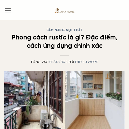
Bỏ
qua
nội
dung
CẨM NANG NỘI THẤT
Phong cách rustic là gì? Đặc điểm,
cách ứng dụng chính xác
ĐĂNG VÀO
05/07/2025
BỞI
DTDIEU.WORK