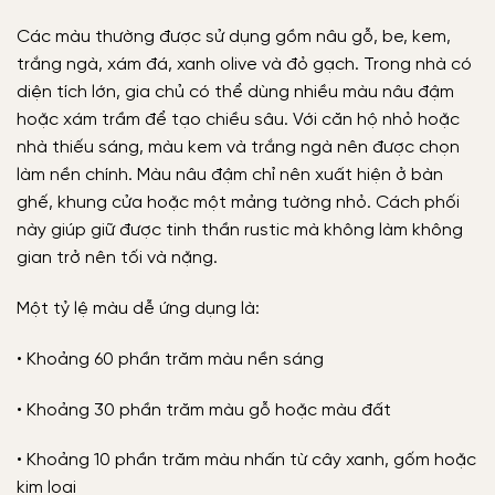
Các màu thường được sử dụng gồm nâu gỗ, be, kem,
trắng ngà, xám đá, xanh olive và đỏ gạch. Trong nhà có
diện tích lớn, gia chủ có thể dùng nhiều màu nâu đậm
hoặc xám trầm để tạo chiều sâu. Với căn hộ nhỏ hoặc
nhà thiếu sáng, màu kem và trắng ngà nên được chọn
làm nền chính. Màu nâu đậm chỉ nên xuất hiện ở bàn
ghế, khung cửa hoặc một mảng tường nhỏ. Cách phối
này giúp giữ được tinh thần rustic mà không làm không
gian trở nên tối và nặng.
Một tỷ lệ màu dễ ứng dụng là:
• Khoảng 60 phần trăm màu nền sáng
• Khoảng 30 phần trăm màu gỗ hoặc màu đất
• Khoảng 10 phần trăm màu nhấn từ cây xanh, gốm hoặc
kim loại