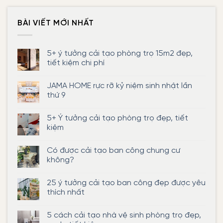
BÀI VIẾT MỚI NHẤT
5+ ý tưởng cải tạo phòng trọ 15m2 đẹp,
tiết kiệm chi phí
Không
có
JAMA HOME rực rỡ kỷ niệm sinh nhật lần
bình
luận
thứ 9
ở
5+
Không
ý
có
5+ Ý tưởng cải tạo phòng trọ đẹp, tiết
tưởng
bình
cải
luận
kiệm
tạo
ở
phòng
JAMA
Không
trọ
HOME
có
Có được cải tạo ban công chung cư
15m2
rực
bình
đẹp,
rỡ
luận
không?
tiết
kỷ
ở
kiệm
niệm
5+
Không
chi
sinh
Ý
có
25 ý tưởng cải tạo ban công đẹp được yêu
phí
nhật
tưởng
bình
lần
cải
luận
thích nhất
thứ
tạo
ở
9
phòng
Có
Không
trọ
được
có
5 cách cải tạo nhà vệ sinh phòng trọ đẹp,
đẹp,
cải
bình
tiết
tạo
luận