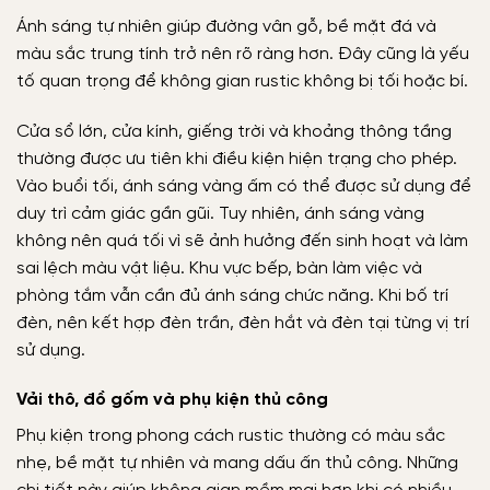
Ánh sáng tự nhiên giúp đường vân gỗ, bề mặt đá và
màu sắc trung tính trở nên rõ ràng hơn. Đây cũng là yếu
tố quan trọng để không gian rustic không bị tối hoặc bí.
Cửa sổ lớn, cửa kính, giếng trời và khoảng thông tầng
thường được ưu tiên khi điều kiện hiện trạng cho phép.
Vào buổi tối, ánh sáng vàng ấm có thể được sử dụng để
duy trì cảm giác gần gũi. Tuy nhiên, ánh sáng vàng
không nên quá tối vì sẽ ảnh hưởng đến sinh hoạt và làm
sai lệch màu vật liệu. Khu vực bếp, bàn làm việc và
phòng tắm vẫn cần đủ ánh sáng chức năng. Khi bố trí
đèn, nên kết hợp đèn trần, đèn hắt và đèn tại từng vị trí
sử dụng.
Vải thô, đồ gốm và phụ kiện thủ công
Phụ kiện trong phong cách rustic thường có màu sắc
nhẹ, bề mặt tự nhiên và mang dấu ấn thủ công. Những