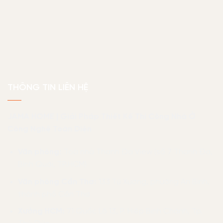
THÔNG TIN LIÊN HỆ
JAMA HOME | Giải Pháp Thiết Kế Thi Công Nhà Ở
Công Nghệ Toàn Diện
Văn phòng:
Toà nhà Thanh Đa View (số 7 Thanh Đa,
Bình Quới, TP.HCM)
Văn phòng Cần Thơ:
133 Tú Xương, phường An Bình,
thành phố Cần Thơ
Xưởng HCM:
71 Quốc Lộ 13, P. Hiệp Bình Chánh, Tp.