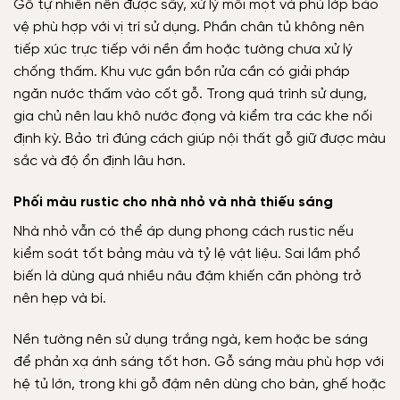
Gỗ tự nhiên nên được sấy, xử lý mối mọt và phủ lớp bảo
vệ phù hợp với vị trí sử dụng. Phần chân tủ không nên
tiếp xúc trực tiếp với nền ẩm hoặc tường chưa xử lý
chống thấm. Khu vực gần bồn rửa cần có giải pháp
ngăn nước thấm vào cốt gỗ. Trong quá trình sử dụng,
gia chủ nên lau khô nước đọng và kiểm tra các khe nối
định kỳ. Bảo trì đúng cách giúp nội thất gỗ giữ được màu
sắc và độ ổn định lâu hơn.
Phối màu rustic cho nhà nhỏ và nhà thiếu sáng
Nhà nhỏ vẫn có thể áp dụng phong cách rustic nếu
kiểm soát tốt bảng màu và tỷ lệ vật liệu. Sai lầm phổ
biến là dùng quá nhiều nâu đậm khiến căn phòng trở
nên hẹp và bí.
Nền tường nên sử dụng trắng ngà, kem hoặc be sáng
để phản xạ ánh sáng tốt hơn. Gỗ sáng màu phù hợp với
hệ tủ lớn, trong khi gỗ đậm nên dùng cho bàn, ghế hoặc