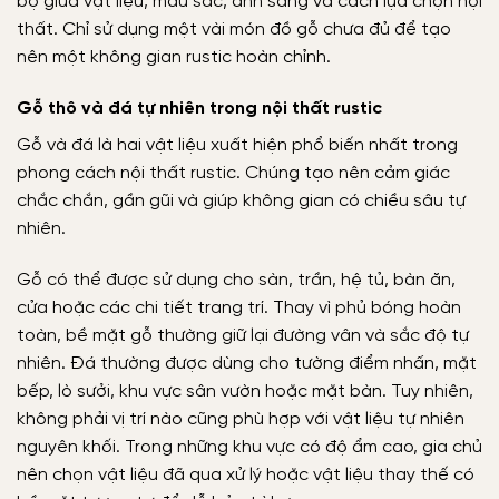
bộ giữa vật liệu, màu sắc, ánh sáng và cách lựa chọn nội
thất. Chỉ sử dụng một vài món đồ gỗ chưa đủ để tạo
nên một không gian rustic hoàn chỉnh.
Gỗ thô và đá tự nhiên trong nội thất rustic
Gỗ và đá là hai vật liệu xuất hiện phổ biến nhất trong
phong cách nội thất rustic. Chúng tạo nên cảm giác
chắc chắn, gần gũi và giúp không gian có chiều sâu tự
nhiên.
Gỗ có thể được sử dụng cho sàn, trần, hệ tủ, bàn ăn,
cửa hoặc các chi tiết trang trí. Thay vì phủ bóng hoàn
toàn, bề mặt gỗ thường giữ lại đường vân và sắc độ tự
nhiên. Đá thường được dùng cho tường điểm nhấn, mặt
bếp, lò sưởi, khu vực sân vườn hoặc mặt bàn. Tuy nhiên,
không phải vị trí nào cũng phù hợp với vật liệu tự nhiên
nguyên khối. Trong những khu vực có độ ẩm cao, gia chủ
nên chọn vật liệu đã qua xử lý hoặc vật liệu thay thế có