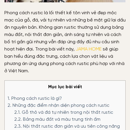
Phong cách rustic là lối thiết kế tôn vinh vẻ đẹp mộc
mạc của gỗ, đá, vải tự nhiên và những bề mặt giữ lại dấu
ấn nguyên bản. Không gian rustic thường sử dụng bảng
màu đất, nội thất đơn giản, ánh sáng tự nhiên và cách
bố trí gần gũi nhưng vẫn đáp ứng đầy đủ nhu cầu sinh
hoạt hiện đại. Trong bài viết này,
JAMA HOME
sẽ giúp
bạn hiểu đúng đặc trưng, cách lựa chọn vật liệu và
phương án ứng dụng phong cách rustic phù hợp với nhà
ở Việt Nam.
Mục lục bài viết
1.
Phong cách rustic là gì?
2.
Những đặc điểm nhận diện phong cách rustic
2.1.
Gỗ thô và đá tự nhiên trong nội thất rustic
2.2.
Bảng màu đất và màu trung tính ấm
2.3.
Nội thất rustic đơn giản và ưu tiên công năng