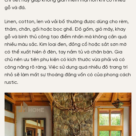
chi tiết này giúp không gian mềm mại hơn khi có nhiều
gỗ và đá.
Linen, cotton, len và vải bố thường được dùng cho rèm,
thảm, chăn, gối hoặc bọc ghế. Đồ gốm, giỏ mây, khay
gỗ và bình thủ công tạo điểm nhấn mà không cần quá
nhiều màu sắc. Kim loại đen, đồng cổ hoặc sắt sơn mờ
có thể xuất hiện ở đèn, tay nắm tủ và chân bàn. Gia
chủ nên ưu tiên phụ kiện có kích thước vừa phải và có
công năng rõ ràng. Việc sử dụng quá nhiều đồ trang trí
nhỏ sẽ làm mất sự thoáng đãng vốn có của phong cách
rustic.