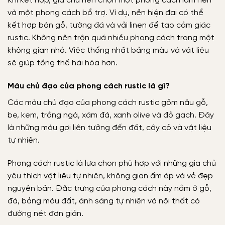
Khi kết hợp, gia chủ nên chọn một phong cách làm nền
và một phong cách bổ trợ. Ví dụ, nền hiện đại có thể
kết hợp bàn gỗ, tường đá và vải linen để tạo cảm giác
rustic. Không nên trộn quá nhiều phong cách trong một
không gian nhỏ. Việc thống nhất bảng màu và vật liệu
sẽ giúp tổng thể hài hòa hơn.
Màu chủ đạo của phong cách rustic là gì?
Các màu chủ đạo của phong cách rustic gồm nâu gỗ,
be, kem, trắng ngà, xám đá, xanh olive và đỏ gạch. Đây
là những màu gợi liên tưởng đến đất, cây cỏ và vật liệu
tự nhiên.
Phong cách rustic là lựa chọn phù hợp với những gia chủ
yêu thích vật liệu tự nhiên, không gian ấm áp và vẻ đẹp
nguyên bản. Đặc trưng của phong cách này nằm ở gỗ,
đá, bảng màu đất, ánh sáng tự nhiên và nội thất có
đường nét đơn giản.