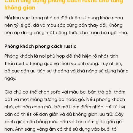
Cách ứng dụng phong cách rustic cho từng
không gian
Mỗi khu vực trong nhà có điều kiện sử dụng khác nhau
nên tỷ lệ gỗ, đá và màu sắc cũng cần thay đổi. Không
nên áp dụng cùng một công thức cho toàn bộ ngôi nhà.
Phòng khách phong cách rustic
Phòng khách là nơi phù hợp để thể hiện rõ nhất tinh
thần rustic thông qua vật liệu và ánh sáng. Tuy nhiên,
bố cục cần ưu tiên sự thoáng và khả năng sử dụng hằng
ngày.
Gia chủ có thể chọn sofa vải màu be, bàn trà gỗ, thảm
dệt và một mảng tường đá hoặc gỗ. Nếu phòng khách
nhỏ, chỉ nên chọn một bề mặt làm điểm nhấn. Hệ tủ tivi
cần có thiết kế đơn giản và đủ không gian lưu trữ. Cây
xanh giúp cân bằng màu nâu và tạo cảm giác gần gũi
hơn. Ánh sáng vàng ấm có thể sử dụng vào buổi tối