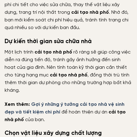
phí chi tiết cho việc sửa chữa, thay thế vật liệu xây
dựng, trang trí nội thất trong
cải tạo nhà phố
. Nhờ đó,
bạn mới kiểm soát chi phí hiệu quả, tránh tình trạng chi
quá nhiều so với dự kiến ban đầu.
Dự kiến thời gian sửa chữa nhà
Một lịch trình
cải tạo nhà phố
rõ ràng sẽ giúp công việc
diễn ra đúng tiến độ, tránh gây ảnh hưởng đến sinh
hoạt của gia đình. Nên tính toán kỹ thời gian cần thiết
cho từng hạng mục
cải tạo nhà phố
, đồng thời trù tính
thêm thời gian dự phòng cho những trường hợp bất khả
kháng.
Xem thêm:
Gợi ý những ý tưởng cải tạo nhà vệ sinh
đẹp và tiết kiệm chi phí
để hoàn thiện dự án
cải tạo
nhà phố
của bạn.
Chọn vật liệu xây dựng chất lượng