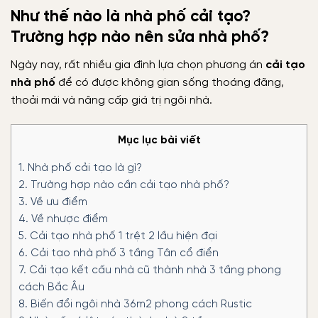
Như thế nào là nhà phố cải tạo?
Trường hợp nào nên sửa nhà phố?
Ngày nay, rất nhiều gia đình lựa chọn phương án
cải tạo
nhà phố
để có được không gian sống thoáng đãng,
thoải mái và nâng cấp giá trị ngôi nhà.
Mục lục bài viết
1.
Nhà phố cải tạo là gì?
2.
Trường hợp nào cần cải tạo nhà phố?
3.
Về ưu điểm
4.
Về nhược điểm
5.
Cải tạo nhà phố 1 trệt 2 lầu hiện đại
6.
Cải tạo nhà phố 3 tầng Tân cổ điển
7.
Cải tạo kết cấu nhà cũ thành nhà 3 tầng phong
cách Bắc Âu
8.
Biến đổi ngôi nhà 36m2 phong cách Rustic