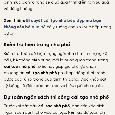
định mục đích rõ ràng sẽ giúp quá trình diễn ra hiệu quả
và đúng hướng.
Xem thêm:
Bí quyết cải tạo nhà bếp đẹp mà bạn
không nên bỏ qua
để có ý tưởng cho khu vực bếp trong
dự án.
Kiểm tra hiện trạng nhà phố
Kiểm tra toàn bộ hiện trạng ngôi nhà như tình trạng kết
cấu, hệ thống điện nước, mái là bước quan trọng trong
cải tạo nhà phố
. Điều này giúp gia chủ lựa chọn
phương án
cải tạo nhà phố
phù hợp, đồng thời tránh
được các rủi ro trong quá trình thi công. Việc khảo sát
kỹ lưỡng sẽ đảm bảo an toàn và hiệu quả cho dự án.
Dự toán ngân sách thi công cải tạo nhà phố
Trước khi bắt đầu
cải tạo nhà phố
, bạn cần xác định
ngân sách dành cho việc cải tạo. Nên lập dự toán chi