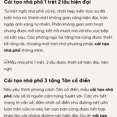
Cải tạo nhà phố 1 trệt 2 lầu hiện đại
Từ một ngôi nhà phố cũ kỹ, chật hẹp, kiến trúc sư đã
biến hóa nó thành một không gian sống hiện đại, tràn
ngập ánh sáng tự nhiên. Phần không gian sinh hoạt
chung được mở rộng, kết nối mượt mà với khu vực bếp
và sân sau. Các phòng ngủ tại tầng hai cũng được thiết
kế rộng rãi, thoáng mát hơn nhờ phương pháp
cải tạo
nhà phố
thông minh.
Cải tạo nhà phố 3 tầng Tân cổ điển
Nếu yêu thích phong cách Tân cổ điển, mẫu
cải tạo nhà
phố
này sẽ là nguồn cảm hứng tuyệt vời. Các chi tiết
trang trí cẩn xẻ, đậm chất cổ điển như đường nét uốn
lượn trên cửa ra vào, lan can ban công được kết hợp
khéo léo với những đường nét hiện đại. Dự án
cải tạo