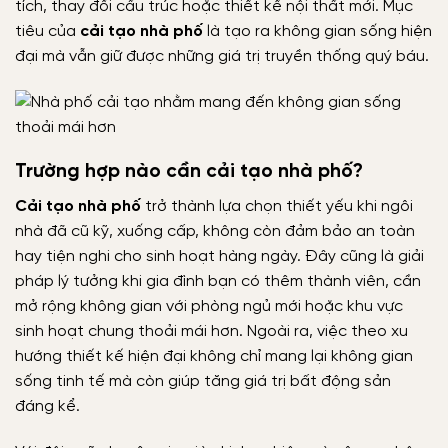
tích, thay đổi cấu trúc hoặc thiết kế nội thất mới. Mục
tiêu của
cải tạo nhà phố
là tạo ra không gian sống hiện
đại mà vẫn giữ được những giá trị truyền thống quý báu.
Trường hợp nào cần cải tạo nhà phố?
Cải tạo nhà phố
trở thành lựa chọn thiết yếu khi ngôi
nhà đã cũ kỹ, xuống cấp, không còn đảm bảo an toàn
hay tiện nghi cho sinh hoạt hàng ngày. Đây cũng là giải
pháp lý tưởng khi gia đình bạn có thêm thành viên, cần
mở rộng không gian với phòng ngủ mới hoặc khu vực
sinh hoạt chung thoải mái hơn. Ngoài ra, việc theo xu
hướng thiết kế hiện đại không chỉ mang lại không gian
sống tinh tế mà còn giúp tăng giá trị bất động sản
đáng kể.