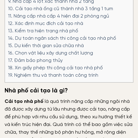
9.
Nhà cấp 4 lột xác thành nhà 2 tầng
10.
Cải tạo nhà ống cũ thành nhà 3 tầng 1 tum
11.
Nâng cấp nhà cấp 4 hiện đại 2 phòng ngủ
12.
Xác định mục đích cải tạo nhà
13.
Kiểm tra hiện trạng nhà phố
14.
Dự toán ngân sách thi công cải tạo nhà phố
15.
Dự kiến thời gian sửa chữa nhà
16.
Chọn vật liệu xây dựng chất lượng
17.
Đảm bảo phong thủy
18.
Xin giấy phép thi công cải tạo nhà phố
19.
Nghiệm thu và thanh toán công trình
Nhà phố cải tạo là gì?
Cải tạo nhà phố
là quá trình nâng cấp những ngôi nhà
đã được xây dựng từ lâu nhưng được cải tạo, nâng cấp
để phù hợp với nhu cầu sử dụng, theo xu hướng thiết kế
và kiến trúc hiện đại. Quá trình có thể bao gồm việc sửa
chữa, thay thế những bộ phận hư hỏng, mở rộng diện