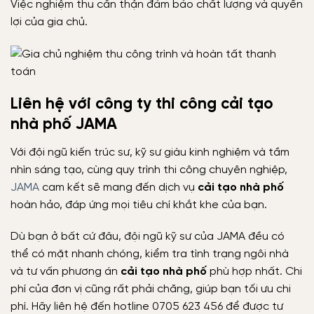
Việc nghiệm thu cẩn thận đảm bảo chất lượng và quyền
lợi của gia chủ.
Liên hệ với công ty thi công cải tạo
nhà phố JAMA
Với đội ngũ kiến trúc sư, kỹ sư giàu kinh nghiệm và tầm
nhìn sáng tạo, cùng quy trình thi công chuyên nghiệp,
JAMA
cam kết sẽ mang đến dịch vụ
cải tạo nhà phố
hoàn hảo, đáp ứng mọi tiêu chí khắt khe của bạn.
Dù bạn ở bất cứ đâu, đội ngũ kỹ sư của JAMA đều có
thể có mặt nhanh chóng, kiểm tra tình trạng ngôi nhà
và tư vấn phương án
cải tạo nhà phố
phù hợp nhất. Chi
phí của đơn vị cũng rất phải chăng, giúp bạn tối ưu chi
phí. Hãy liên hệ đến hotline 0705 623 456 để được tư