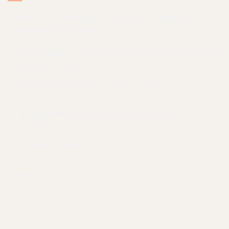
JAMA HOME | Giải Pháp Thiết Kế Thi Công Nhà Ở
Công Nghệ Toàn Diện
Văn phòng:
Toà nhà Thanh Đa View (số 7 Thanh Đa,
Bình Quới, TP.HCM)
Văn phòng Cần Thơ:
133 Tú Xương, phường An Bình,
thành phố Cần Thơ
Xưởng HCM:
71 Quốc Lộ 13, P. Hiệp Bình Chánh, Tp.
Thủ Đức
Xưởng Quy Nhơn
Tổ 1, Khu vực 8, phường Nhơn Phú,
Quy Nhơn
Hotline:
07 056 23456
Email:
noithatjama@gmail.com