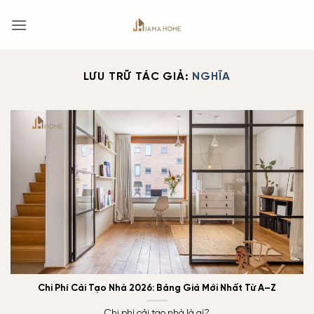
Bỏ
qua
nội
dung
LƯU TRỮ TÁC GIẢ:
NGHĨA
Chi Phí Cải Tạo Nhà 2026: Bảng Giá Mới Nhất Từ A–Z
Chi phí cải tạo nhà là gì?