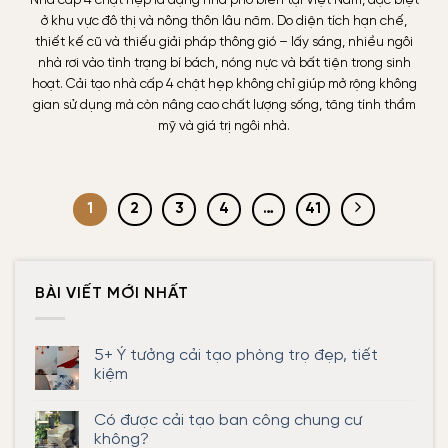
Nhà cấp 4 chật hẹp là dạng nhà phổ biến tại Việt Nam, đặc biệt
ở khu vực đô thị và nông thôn lâu năm. Do diện tích hạn chế,
thiết kế cũ và thiếu giải pháp thông gió – lấy sáng, nhiều ngôi
nhà rơi vào tình trạng bí bách, nóng nực và bất tiện trong sinh
hoạt. Cải tạo nhà cấp 4 chật hẹp không chỉ giúp mở rộng không
gian sử dụng mà còn nâng cao chất lượng sống, tăng tính thẩm
mỹ và giá trị ngôi nhà.
1
2
3
4
…
41
BÀI VIẾT MỚI NHẤT
5+ Ý tưởng cải tạo phòng trọ đẹp, tiết
kiệm
Không
có
Có được cải tạo ban công chung cư
bình
luận
không?
ở