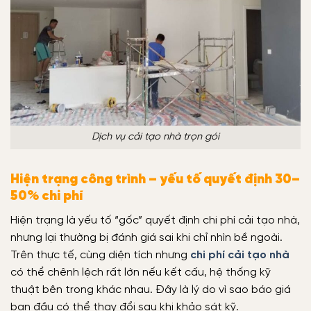
Dịch vụ cải tạo nhà trọn gói
Hiện trạng công trình – yếu tố quyết định 30–
50% chi phí
Hiện trạng là yếu tố “gốc” quyết định chi phí cải tạo nhà,
nhưng lại thường bị đánh giá sai khi chỉ nhìn bề ngoài.
Trên thực tế, cùng diện tích nhưng
chi phí cải tạo nhà
có thể chênh lệch rất lớn nếu kết cấu, hệ thống kỹ
thuật bên trong khác nhau. Đây là lý do vì sao báo giá
ban đầu có thể thay đổi sau khi khảo sát kỹ.