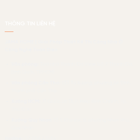
THÔNG TIN LIÊN HỆ
JAMA HOME | Giải Pháp Thiết Kế Thi Công Nhà Ở
Công Nghệ Toàn Diện
Văn phòng:
Toà nhà Thanh Đa View (số 7 Thanh Đa,
Bình Quới, TP.HCM)
Văn phòng Cần Thơ:
133 Tú Xương, phường An Bình,
thành phố Cần Thơ
Xưởng HCM:
71 Quốc Lộ 13, P. Hiệp Bình Chánh, Tp.
Thủ Đức
Xưởng Quy Nhơn
Tổ 1, Khu vực 8, phường Nhơn Phú,
Quy Nhơn
Hotline:
07 056 23456