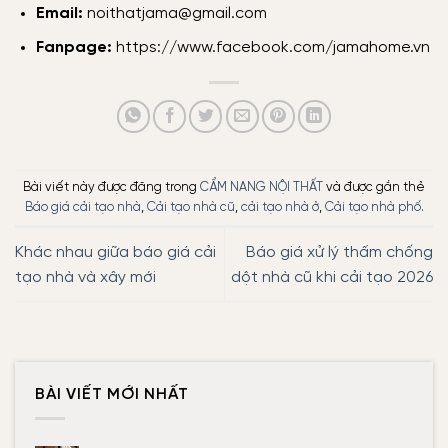
Email:
noithatjama@gmail.com
Fanpage:
https://www.facebook.com/jamahome.vn
Bài viết này được đăng trong
CẨM NANG NỘI THẤT
và được gắn thẻ
Báo giá cải tạo nhà
,
Cải tạo nhà cũ
,
cải tạo nhà ở
,
Cải tạo nhà phố
.
Khác nhau giữa báo giá cải
Báo giá xử lý thấm chống
tạo nhà và xây mới
dột nhà cũ khi cải tạo 2026
BÀI VIẾT MỚI NHẤT