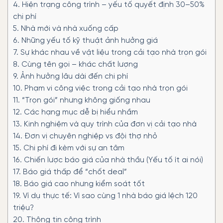
4.
Hiện trạng công trình – yếu tố quyết định 30–50%
chi phí
5.
Nhà mới và nhà xuống cấp
6.
Những yếu tố kỹ thuật ảnh hưởng giá
7.
Sự khác nhau về vật liệu trong cải tạo nhà trọn gói
8.
Cùng tên gọi – khác chất lượng
9.
Ảnh hưởng lâu dài đến chi phí
10.
Phạm vi công việc trong cải tạo nhà trọn gói
11.
“Trọn gói” nhưng không giống nhau
12.
Các hạng mục dễ bị hiểu nhầm
13.
Kinh nghiệm và quy trình của đơn vị cải tạo nhà
14.
Đơn vị chuyên nghiệp vs đội thợ nhỏ
15.
Chi phí đi kèm với sự an tâm
16.
Chiến lược báo giá của nhà thầu (Yếu tố ít ai nói)
17.
Báo giá thấp để “chốt deal”
18.
Báo giá cao nhưng kiểm soát tốt
19.
Ví dụ thực tế: Vì sao cùng 1 nhà báo giá lệch 120
triệu?
20.
Thông tin công trình