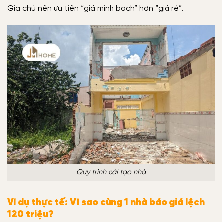
Gia chủ nên ưu tiên “giá minh bạch” hơn “giá rẻ”.
Quy trình cải tạo nhà
Ví dụ thực tế: Vì sao cùng 1 nhà báo giá lệch
120 triệu?