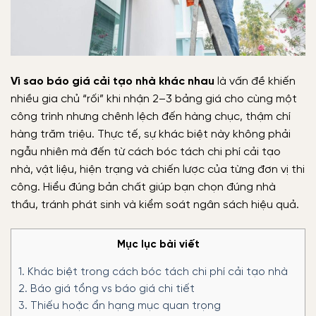
Vì sao báo giá cải tạo nhà khác nhau
là vấn đề khiến
nhiều gia chủ “rối” khi nhận 2–3 bảng giá cho cùng một
công trình nhưng chênh lệch đến hàng chục, thậm chí
hàng trăm triệu. Thực tế, sự khác biệt này không phải
ngẫu nhiên mà đến từ cách bóc tách chi phí cải tạo
nhà, vật liệu, hiện trạng và chiến lược của từng đơn vị thi
công. Hiểu đúng bản chất giúp bạn chọn đúng nhà
thầu, tránh phát sinh và kiểm soát ngân sách hiệu quả.
Mục lục bài viết
1.
Khác biệt trong cách bóc tách chi phí cải tạo nhà
2.
Báo giá tổng vs báo giá chi tiết
3.
Thiếu hoặc ẩn hạng mục quan trọng