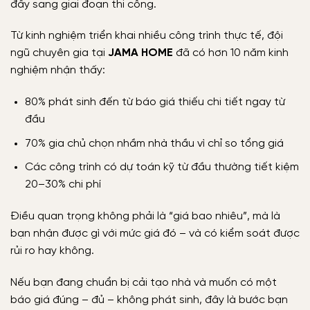
đẩy sang giai đoạn thi công.
Từ kinh nghiệm triển khai nhiều công trình thực tế, đội
ngũ chuyên gia tại
JAMA HOME
đã có hơn 10 năm kinh
nghiệm
nhận thấy:
80% phát sinh đến từ báo giá thiếu chi tiết ngay từ
đầu
70% gia chủ chọn nhầm nhà thầu vì chỉ so tổng giá
Các công trình có dự toán kỹ từ đầu thường tiết kiệm
20–30% chi phí
Điều quan trọng không phải là “giá bao nhiêu”, mà là
bạn nhận được gì với mức giá đó – và có kiểm soát được
rủi ro hay không.
Nếu bạn đang chuẩn bị cải tạo nhà và muốn có một
báo giá đúng – đủ – không phát sinh, đây là bước bạn