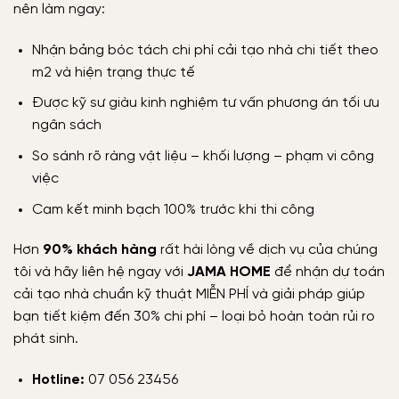
nên làm ngay:
Nhận bảng bóc tách chi phí cải tạo nhà chi tiết theo
m2 và hiện trạng thực tế
Được kỹ sư giàu kinh nghiệm tư vấn phương án tối ưu
ngân sách
So sánh rõ ràng vật liệu – khối lượng – phạm vi công
việc
Cam kết minh bạch 100% trước khi thi công
Hơn
90% khách hàng
rất hài lòng về dịch vụ của chúng
tôi và hãy liên hệ ngay với
JAMA HOME
để nhận dự toán
cải tạo nhà chuẩn kỹ thuật MIỄN PHÍ và giải pháp giúp
bạn tiết kiệm đến 30% chi phí – loại bỏ hoàn toàn rủi ro
phát sinh.
Hotline:
07 056 23456