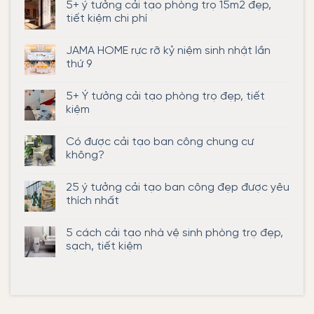
5+ ý tưởng cải tạo phòng trọ 15m2 đẹp,
tiết kiệm chi phí
Không
có
JAMA HOME rực rỡ kỷ niệm sinh nhật lần
bình
luận
thứ 9
ở
5+
Không
ý
có
5+ Ý tưởng cải tạo phòng trọ đẹp, tiết
tưởng
bình
cải
luận
kiệm
tạo
ở
phòng
JAMA
Không
trọ
HOME
có
Có được cải tạo ban công chung cư
15m2
rực
bình
đẹp,
rỡ
luận
không?
tiết
kỷ
ở
kiệm
niệm
5+
Không
chi
sinh
Ý
có
25 ý tưởng cải tạo ban công đẹp được yêu
phí
nhật
tưởng
bình
lần
cải
luận
thích nhất
thứ
tạo
ở
9
phòng
Có
Không
trọ
được
có
5 cách cải tạo nhà vệ sinh phòng trọ đẹp,
đẹp,
cải
bình
tiết
tạo
luận
sạch, tiết kiệm
kiệm
ban
ở
công
25
Không
chung
ý
có
cư
tưởng
bình
không?
cải
luận
tạo
ở
ban
5