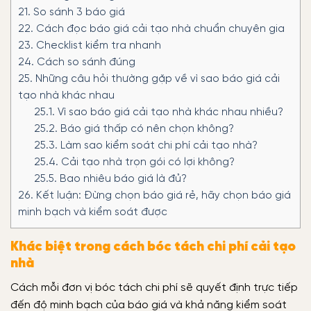
21.
So sánh 3 báo giá
22.
Cách đọc báo giá cải tạo nhà chuẩn chuyên gia
23.
Checklist kiểm tra nhanh
24.
Cách so sánh đúng
25.
Những câu hỏi thường gặp về vì sao báo giá cải
tạo nhà khác nhau
25.1.
Vì sao báo giá cải tạo nhà khác nhau nhiều?
25.2.
Báo giá thấp có nên chọn không?
25.3.
Làm sao kiểm soát chi phí cải tạo nhà?
25.4.
Cải tạo nhà trọn gói có lợi không?
25.5.
Bao nhiêu báo giá là đủ?
26.
Kết luận: Đừng chọn báo giá rẻ, hãy chọn báo giá
minh bạch và kiểm soát được
Khác biệt trong cách bóc tách chi phí cải tạo
nhà
Cách mỗi đơn vị bóc tách chi phí sẽ quyết định trực tiếp
đến độ minh bạch của báo giá và khả năng kiểm soát