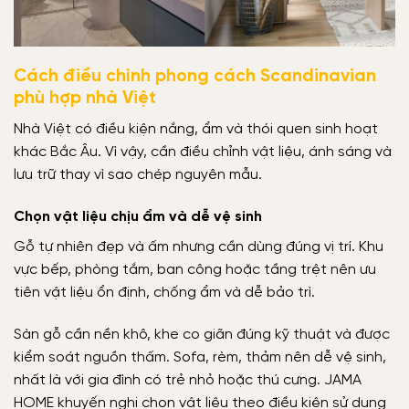
Cách điều chỉnh phong cách Scandinavian
phù hợp nhà Việt
Nhà Việt có điều kiện nắng, ẩm và thói quen sinh hoạt
khác Bắc Âu. Vì vậy, cần điều chỉnh vật liệu, ánh sáng và
lưu trữ thay vì sao chép nguyên mẫu.
Chọn vật liệu chịu ẩm và dễ vệ sinh
Gỗ tự nhiên đẹp và ấm nhưng cần dùng đúng vị trí. Khu
vực bếp, phòng tắm, ban công hoặc tầng trệt nên ưu
tiên vật liệu ổn định, chống ẩm và dễ bảo trì.
Sàn gỗ cần nền khô, khe co giãn đúng kỹ thuật và được
kiểm soát nguồn thấm. Sofa, rèm, thảm nên dễ vệ sinh,
nhất là với gia đình có trẻ nhỏ hoặc thú cưng. JAMA
HOME khuyến nghị chọn vật liệu theo điều kiện sử dụng