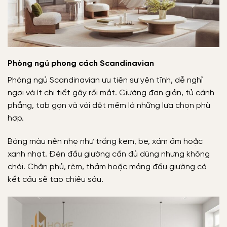
Phòng ngủ phong cách Scandinavian
Phòng ngủ Scandinavian ưu tiên sự yên tĩnh, dễ nghỉ
ngơi và ít chi tiết gây rối mắt. Giường đơn giản, tủ cánh
phẳng, tab gọn và vải dệt mềm là những lựa chọn phù
hợp.
Bảng màu nên nhẹ như trắng kem, be, xám ấm hoặc
xanh nhạt. Đèn đầu giường cần đủ dùng nhưng không
chói. Chăn phủ, rèm, thảm hoặc mảng đầu giường có
kết cấu sẽ tạo chiều sâu.