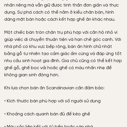
nhấn riêng mà vẫn giữ được tinh thần đơn giản và thực
dụng. Sự phá cách có thể nằm ở kiểu chân bàn, hình
dáng mặt bàn hoặc cách kết hợp ghế ăn khác nhau.
Một chiếc bàn tròn chân trụ phù hợp với căn hộ nhỏ vì
giúp việc di chuyển thuận tiện và hạn chế góc cạnh. Với
nhà phố có khu vực bếp rộng, bàn ăn hình chữ nhật
bằng gỗ tự nhiên tạo cảm giác ấm cúng và đáp ứng tốt
nhu cầu sinh hoạt gia đình. Gia chủ cũng có thể kết hợp
ghế gỗ, ghế bọc vải hoặc ghế có màu nhấn nhẹ để
không gian sinh động hơn.
Khi lựa chọn bàn ăn Scandinavian cần đảm bảo:
• Kích thước bàn phù hợp với số người sử dụng
• Khoảng cách quanh bàn đủ để kéo ghế
• Màu sắc liên kết với tủ bếp hoặc sàn nhà