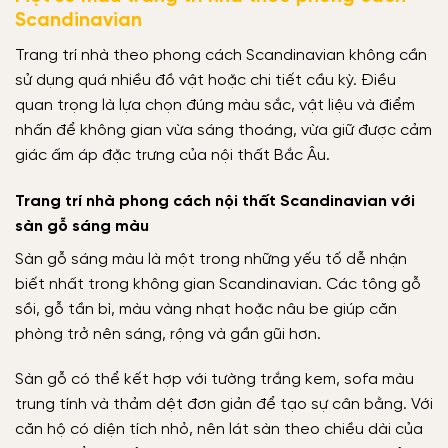
Scandinavian
Trang trí nhà theo phong cách Scandinavian không cần
sử dụng quá nhiều đồ vật hoặc chi tiết cầu kỳ. Điều
quan trọng là lựa chọn đúng màu sắc, vật liệu và điểm
nhấn để không gian vừa sáng thoáng, vừa giữ được cảm
giác ấm áp đặc trưng của nội thất Bắc Âu.
Trang trí nhà phong cách nội thất Scandinavian với
sàn gỗ sáng màu
Sàn gỗ sáng màu là một trong những yếu tố dễ nhận
biết nhất trong không gian Scandinavian. Các tông gỗ
sồi, gỗ tần bì, màu vàng nhạt hoặc nâu be giúp căn
phòng trở nên sáng, rộng và gần gũi hơn.
Sàn gỗ có thể kết hợp với tường trắng kem, sofa màu
trung tính và thảm dệt đơn giản để tạo sự cân bằng. Với
căn hộ có diện tích nhỏ, nên lát sàn theo chiều dài của