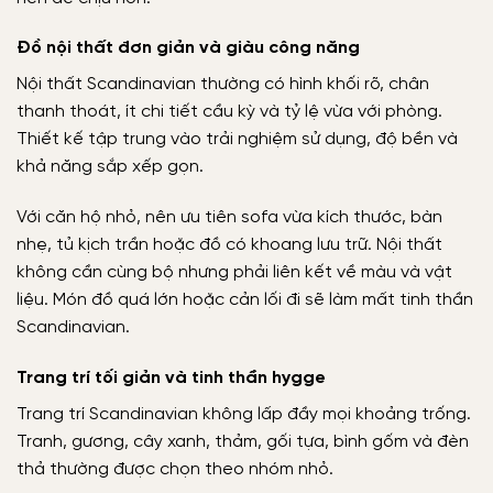
Đồ nội thất đơn giản và giàu công năng
Nội thất Scandinavian thường có hình khối rõ, chân
thanh thoát, ít chi tiết cầu kỳ và tỷ lệ vừa với phòng.
Thiết kế tập trung vào trải nghiệm sử dụng, độ bền và
khả năng sắp xếp gọn.
Với căn hộ nhỏ, nên ưu tiên sofa vừa kích thước, bàn
nhẹ, tủ kịch trần hoặc đồ có khoang lưu trữ. Nội thất
không cần cùng bộ nhưng phải liên kết về màu và vật
liệu. Món đồ quá lớn hoặc cản lối đi sẽ làm mất tinh thần
Scandinavian.
Trang trí tối giản và tinh thần hygge
Trang trí Scandinavian không lấp đầy mọi khoảng trống.
Tranh, gương, cây xanh, thảm, gối tựa, bình gốm và đèn
thả thường được chọn theo nhóm nhỏ.