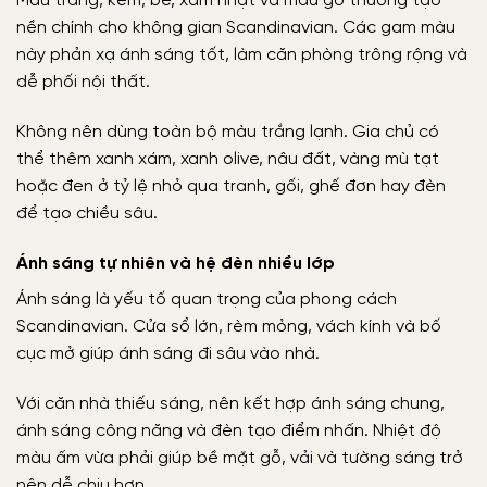
Màu trắng, kem, be, xám nhạt và màu gỗ thường tạo
nền chính cho không gian Scandinavian. Các gam màu
này phản xạ ánh sáng tốt, làm căn phòng trông rộng và
dễ phối nội thất.
Không nên dùng toàn bộ màu trắng lạnh. Gia chủ có
thể thêm xanh xám, xanh olive, nâu đất, vàng mù tạt
hoặc đen ở tỷ lệ nhỏ qua tranh, gối, ghế đơn hay đèn
để tạo chiều sâu.
Ánh sáng tự nhiên và hệ đèn nhiều lớp
Ánh sáng là yếu tố quan trọng của phong cách
Scandinavian. Cửa sổ lớn, rèm mỏng, vách kính và bố
cục mở giúp ánh sáng đi sâu vào nhà.
Với căn nhà thiếu sáng, nên kết hợp ánh sáng chung,
ánh sáng công năng và đèn tạo điểm nhấn. Nhiệt độ
màu ấm vừa phải giúp bề mặt gỗ, vải và tường sáng trở
nên dễ chịu hơn.