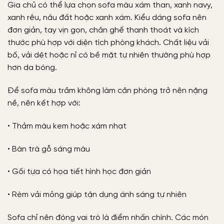
Gia chủ có thể lựa chọn sofa màu xám than, xanh navy,
xanh rêu, nâu đất hoặc xanh xám. Kiểu dáng sofa nên
đơn giản, tay vịn gọn, chân ghế thanh thoát và kích
thước phù hợp với diện tích phòng khách. Chất liệu vải
bố, vải dệt hoặc nỉ có bề mặt tự nhiên thường phù hợp
hơn da bóng.
Để sofa màu trầm không làm căn phòng trở nên nặng
nề, nên kết hợp với:
• Thảm màu kem hoặc xám nhạt
• Bàn trà gỗ sáng màu
• Gối tựa có họa tiết hình học đơn giản
• Rèm vải mỏng giúp tận dụng ánh sáng tự nhiên
Sofa chỉ nên đóng vai trò là điểm nhấn chính. Các món