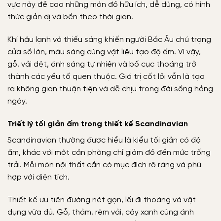
vực này đề cao những món đồ hữu ích, dễ dùng, có hình
thức giản dị và bền theo thời gian.
Khí hậu lạnh và thiếu sáng khiến người Bắc Âu chú trọng
cửa sổ lớn, màu sáng cùng vật liệu tạo độ ấm. Vì vậy,
gỗ, vải dệt, ánh sáng tự nhiên và bố cục thoáng trở
thành các yếu tố quen thuộc. Giá trị cốt lõi vẫn là tạo
ra không gian thuận tiện và dễ chịu trong đời sống hằng
ngày.
Triết lý tối giản ấm trong thiết kế Scandinavian
Scandinavian thường được hiểu là kiểu tối giản có độ
ấm, khác với một căn phòng chỉ giảm đồ đến mức trống
trải. Mỗi món nội thất cần có mục đích rõ ràng và phù
hợp với diện tích.
Thiết kế ưu tiên đường nét gọn, lối đi thoáng và vật
dụng vừa đủ. Gỗ, thảm, rèm vải, cây xanh cùng ánh