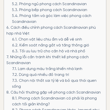
5.2.
Phòng ngủ phong cách Scandinavian
5.3.
Phòng bếp phong cách Scandinavian
5.4.
Phòng tắm và góc làm việc phong cách
Scandinavian
6.
Cách điều chỉnh phong cách Scandinavian phù
hợp nhà Việt
6.1.
Chọn vật liệu chịu ẩm và dễ vệ sinh
6.2.
Kiểm soát nắng gắt và tăng thông gió
6.3.
Tối ưu lưu trữ cho căn hộ và nhà phố
7.
Những lỗi cần tránh khi thiết kế phong cách
Scandinavian
7.1.
Lạm dụng màu trắng khiến nhà lạnh
7.2.
Dùng quá nhiều đồ trang trí
7.3.
Chọn nội thất sai tỷ lệ và bỏ qua thói quen
sống
8.
Câu hỏi thường gặp về phong cách Scandinavian
8.1.
Phong cách Scandinavian có phải là phong
cách tối giản không?