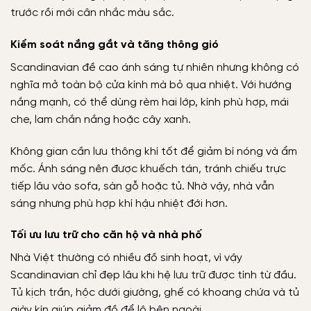
trước rồi mới cân nhắc màu sắc.
Kiểm soát nắng gắt và tăng thông gió
Scandinavian đề cao ánh sáng tự nhiên nhưng không có
nghĩa mở toàn bộ cửa kính mà bỏ qua nhiệt. Với hướng
nắng mạnh, có thể dùng rèm hai lớp, kính phù hợp, mái
che, lam chắn nắng hoặc cây xanh.
Không gian cần lưu thông khí tốt để giảm bí nóng và ẩm
mốc. Ánh sáng nên được khuếch tán, tránh chiếu trực
tiếp lâu vào sofa, sàn gỗ hoặc tủ. Nhờ vậy, nhà vẫn
sáng nhưng phù hợp khí hậu nhiệt đới hơn.
Tối ưu lưu trữ cho căn hộ và nhà phố
Nhà Việt thường có nhiều đồ sinh hoạt, vì vậy
Scandinavian chỉ đẹp lâu khi hệ lưu trữ được tính từ đầu.
Tủ kịch trần, hộc dưới giường, ghế có khoang chứa và tủ
giày kín giúp giảm đồ để lộ bên ngoài.