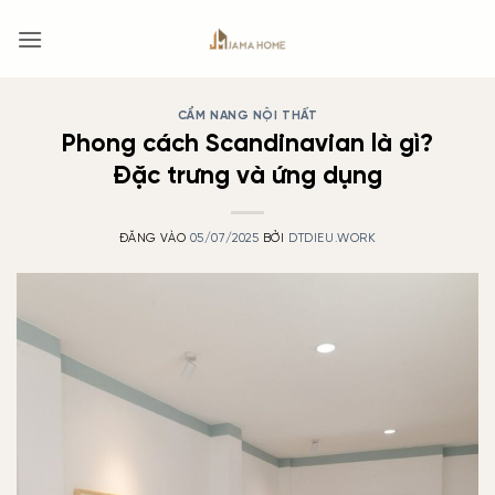
Bỏ
qua
nội
dung
CẨM NANG NỘI THẤT
Phong cách Scandinavian là gì?
Đặc trưng và ứng dụng
ĐĂNG VÀO
05/07/2025
BỞI
DTDIEU.WORK