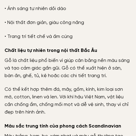
• Ánh sáng tự nhiên dồi dào
• Nội thất đơn giản, giàu công năng
• Trang trí tiết chế và ấm cúng
Chất liệu tự nhiên trong nội thất Bắc Âu
Gỗ là chất liệu phổ biến vì giúp cân bằng nền màu sáng
và tạo cảm giác gần gũi. Gỗ có thể xuất hiện ở sàn,
bàn ăn, ghế, tủ, kệ hoặc các chi tiết trang trí.
Có thể kết hợp thêm đá, mây, gốm, kính, kim loại sơn
mờ, cotton, linen và len. Với khí hậu Việt Nam, vật liệu
cần chống ẩm, chống mối mọt và dễ vệ sinh, thay vì chỉ
đẹp trên hình ảnh.
Màu sắc trung tính của phong cách Scandinavian