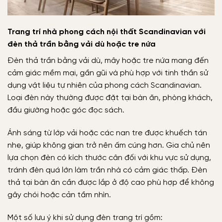
Trang trí nhà phong cách nội thất Scandinavian với
đèn thả trần bằng vải dù hoặc tre nứa
Đèn thả trần bằng vải dù, mây hoặc tre nứa mang đến
cảm giác mềm mại, gần gũi và phù hợp với tinh thần sử
dụng vật liệu tự nhiên của phong cách Scandinavian.
Loại đèn này thường được đặt tại bàn ăn, phòng khách,
đầu giường hoặc góc đọc sách.
Ánh sáng từ lớp vải hoặc các nan tre được khuếch tán
nhẹ, giúp không gian trở nên ấm cúng hơn. Gia chủ nên
lựa chọn đèn có kích thước cân đối với khu vực sử dụng,
tránh đèn quá lớn làm trần nhà có cảm giác thấp. Đèn
thả tại bàn ăn cần được lắp ở độ cao phù hợp để không
gây chói hoặc cản tầm nhìn.
Một số lưu ý khi sử dụng đèn trang trí gồm: