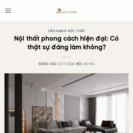
Bỏ
qua
nội
dung
CẨM NANG NỘI THẤT
Nội thất phong cách hiện đại: Có
thật sự đáng làm không?
ĐĂNG VÀO
23/11/2025
BỞI
NGHĨA