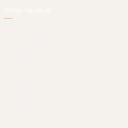
THÔNG TIN LIÊN HỆ
JAMA HOME | Giải Pháp Thiết Kế Thi Công Nhà Ở
Công Nghệ Toàn Diện
Văn phòng:
Toà nhà Thanh Đa View (số 7 Thanh Đa,
Bình Quới, TP.HCM)
Văn phòng Cần Thơ:
133 Tú Xương, phường An Bình,
thành phố Cần Thơ
Xưởng HCM:
71 Quốc Lộ 13, P. Hiệp Bình Chánh, Tp.
Thủ Đức
Xưởng Quy Nhơn
Tổ 1, Khu vực 8, phường Nhơn Phú,
Quy Nhơn
Hotline:
07 056 23456