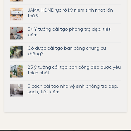
Không
có
JAMA HOME rực rỡ kỷ niệm sinh nhật lần
bình
luận
thứ 9
ở
5+
Không
ý
có
5+ Ý tưởng cải tạo phòng trọ đẹp, tiết
tưởng
bình
cải
luận
kiệm
tạo
ở
phòng
JAMA
Không
trọ
HOME
có
Có được cải tạo ban công chung cư
15m2
rực
bình
đẹp,
rỡ
luận
không?
tiết
kỷ
ở
kiệm
niệm
5+
Không
chi
sinh
Ý
có
25 ý tưởng cải tạo ban công đẹp được yêu
phí
nhật
tưởng
bình
lần
cải
luận
thích nhất
thứ
tạo
ở
9
phòng
Có
Không
trọ
được
có
5 cách cải tạo nhà vệ sinh phòng trọ đẹp,
đẹp,
cải
bình
tiết
tạo
luận
sạch, tiết kiệm
kiệm
ban
ở
công
25
Không
chung
ý
có
cư
tưởng
bình
không?
cải
luận
tạo
ở
ban
5
công
cách
đẹp
cải
được
tạo