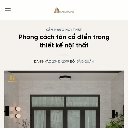
Bỏ
qua
nội
dung
CẨM NANG NỘI THẤT
Phong cách tân cổ điển trong
thiết kế nội thất
ĐĂNG VÀO
23/12/2019
BỞI
BẢO QUÂN