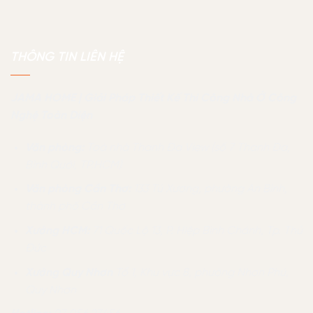
THÔNG TIN LIÊN HỆ
JAMA HOME | Giải Pháp Thiết Kế Thi Công Nhà Ở Công
Nghệ Toàn Diện
Văn phòng:
Toà nhà Thanh Đa View (số 7 Thanh Đa,
Bình Quới, TP.HCM)
Văn phòng Cần Thơ:
133 Tú Xương, phường An Bình,
thành phố Cần Thơ
Xưởng HCM:
71 Quốc Lộ 13, P. Hiệp Bình Chánh, Tp. Thủ
Đức
Xưởng Quy Nhơn
Tổ 1, Khu vực 8, phường Nhơn Phú,
Quy Nhơn