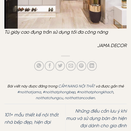
Tủ giày cao đụng trần sử dụng tối đa công năng
JAMA DECOR
Bài viết này được đăng trong
CẨM NANG NỘI THẤT
và được gắn thẻ
#noithatjama
,
#noithatphongbep
,
#noithatphongkhach
,
noithatchungcu
,
noithattancodien
.
Những điều cần lưu ý khi
101+ mẫu thiết kế nội thất
mua và sử dụng bàn ăn hiện
nhà bếp đẹp, hiện đại
đại dành cho gia đình