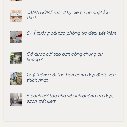
Không
có
bình
JAMA HOME rực rỡ kỷ niệm sinh nhật lần
luận
thứ 9
ở
5+
Không
ý
có
tưởng
bình
cải
5+ Ý tưởng cải tạo phòng trọ đẹp, tiết kiệm
luận
tạo
ở
Không
phòng
JAMA
có
trọ
HOME
bình
15m2
rực
luận
đẹp,
rỡ
Có được cải tạo ban công chung cư
ở
tiết
kỷ
5+
kiệm
không?
niệm
Ý
chi
sinh
tưởng
phí
Không
nhật
cải
có
lần
tạo
bình
25 ý tưởng cải tạo ban công đẹp được yêu
thứ
phòng
luận
9
trọ
thích nhất
ở
đẹp,
Có
Không
tiết
được
có
kiệm
cải
bình
tạo
5 cách cải tạo nhà vệ sinh phòng trọ đẹp,
luận
ban
sạch, tiết kiệm
ở
công
25
chung
Không
ý
cư
có
tưởng
không?
bình
cải
luận
tạo
ở
ban
5
công