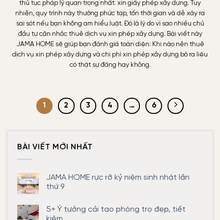
thủ tục pháp lý quan trọng nhất: xin giấy phép xây dựng. Tuy
nhiên, quy trình này thường phức tạp, tốn thời gian và dễ xảy ra
sai sót nếu bạn không am hiểu luật. Đó là lý do vì sao nhiều chủ
đầu tư cân nhắc thuê dịch vụ xin phép xây dựng. Bài viết này
JAMA HOME sẽ giúp bạn đánh giá toàn diện: Khi nào nên thuê
dịch vụ xin phép xây dựng và chi phí xin phép xây dựng bỏ ra liệu
có thật sự đáng hay không.
1
2
3
4
…
6
BÀI VIẾT MỚI NHẤT
JAMA HOME rực rỡ kỷ niệm sinh nhật lần
thứ 9
Không
có
5+ Ý tưởng cải tạo phòng trọ đẹp, tiết
bình
luận
kiệm