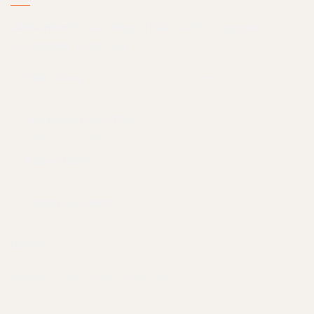
JAMA HOME | Giải Pháp Thiết Kế Thi Công Nhà Ở
Công Nghệ Toàn Diện
Văn phòng:
Toà nhà Thanh Đa View (số 7 Thanh Đa,
Bình Quới, TP.HCM)
Văn phòng Cần Thơ:
133 Tú Xương, phường An Bình,
thành phố Cần Thơ
Xưởng HCM:
71 Quốc Lộ 13, P. Hiệp Bình Chánh, Tp.
Thủ Đức
Xưởng Quy Nhơn
Tổ 1, Khu vực 8, phường Nhơn Phú,
Quy Nhơn
Hotline:
07 056 23456
Email:
noithatjama@gmail.com