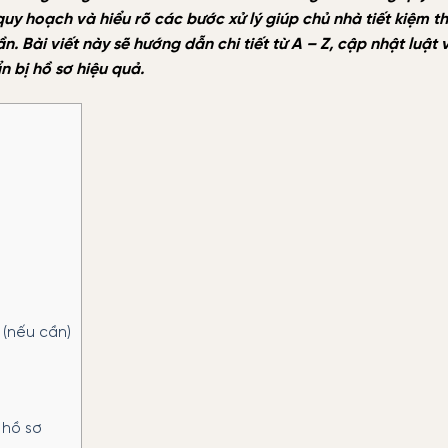
uy hoạch và hiểu rõ các bước xử lý giúp chủ nhà tiết kiệm th
ần. Bài viết này sẽ hướng dẫn chi tiết từ A – Z, cập nhật luật
 bị hồ sơ hiệu quả.
 (nếu cần)
 hồ sơ