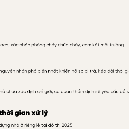
hoạch, xác nhận phòng cháy chữa cháy, cam kết môi trường.
 nguyên nhân phổ biến nhất khiến hồ sơ bị trả, kéo dài thời g
 chưa xác định chỉ giới, cơ quan thẩm định sẽ yêu cầu bổ s
hời gian xử lý