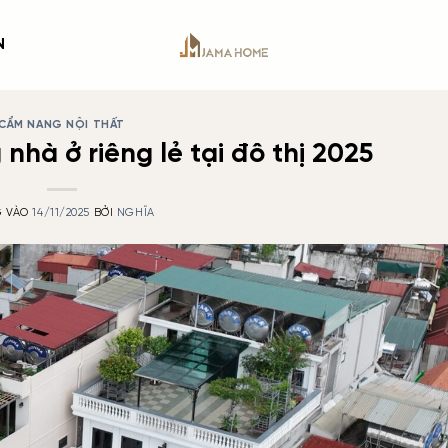
N
CẨM NANG NỘI THẤT
hà ở riêng lẻ tại đô thị 2025
G VÀO
14/11/2025
BỞI
NGHĨA