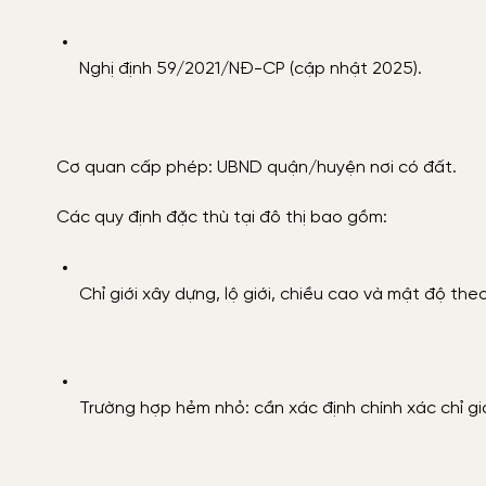
Nghị định 59/2021/NĐ-CP (cập nhật 2025).
Cơ quan cấp phép: UBND quận/huyện nơi có đất.
Các quy định đặc thù tại đô thị bao gồm:
Chỉ giới xây dựng, lộ giới, chiều cao và mật độ the
Trường hợp hẻm nhỏ: cần xác định chính xác chỉ giới