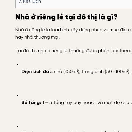
7.
Kết luận
Nhà ở riêng lẻ tại đô thị là gì?
Nhà ở riêng lẻ là loại hình xây dựng phục vụ mục đích
hay nhà thương mại.
Tại đô thị, nhà ở riêng lẻ thường được phân loại theo:
Diện tích đất:
nhỏ (<50m²), trung bình (50 -100m²), 
Số tầng:
1 – 5 tầng tùy quy hoạch và mật độ cho 