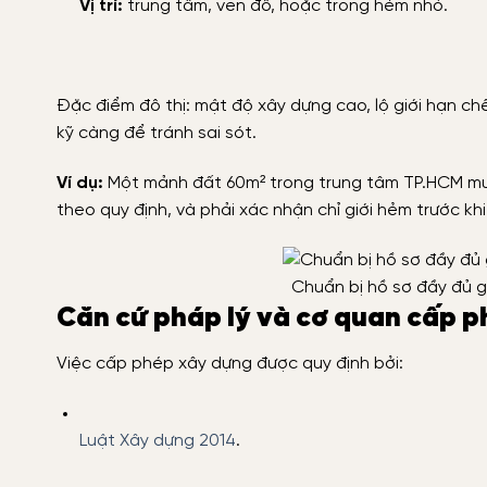
Vị trí:
trung tâm, ven đô, hoặc trong hẻm nhỏ.
Đặc điểm đô thị: mật độ xây dựng cao, lộ giới hạn ch
kỹ càng để tránh sai sót.
Ví dụ:
Một mảnh đất 60m² trong trung tâm TP.HCM muố
theo quy định, và phải xác nhận chỉ giới hẻm trước khi
Chuẩn bị hồ sơ đầy đủ g
Căn cứ pháp lý và cơ quan cấp 
Việc cấp phép xây dựng được quy định bởi:
Luật Xây dựng 2014
.