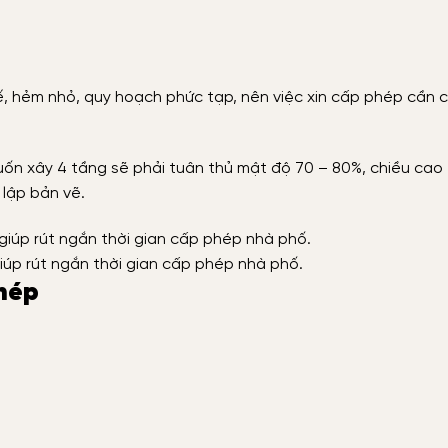
ế, hẻm nhỏ, quy hoạch phức tạp, nên việc xin cấp phép cần 
n xây 4 tầng sẽ phải tuân thủ mật độ 70 – 80%, chiều cao 
 lập bản vẽ.
iúp rút ngắn thời gian cấp phép nhà phố.
phép