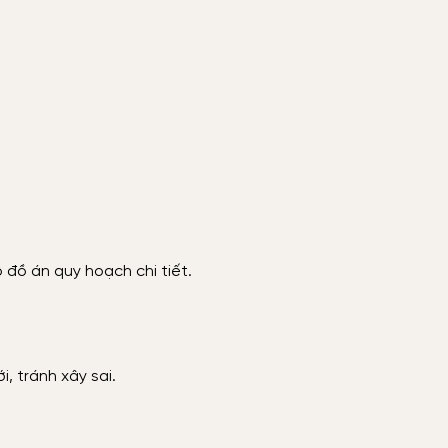
o đồ án quy hoạch chi tiết.
, tránh xây sai.