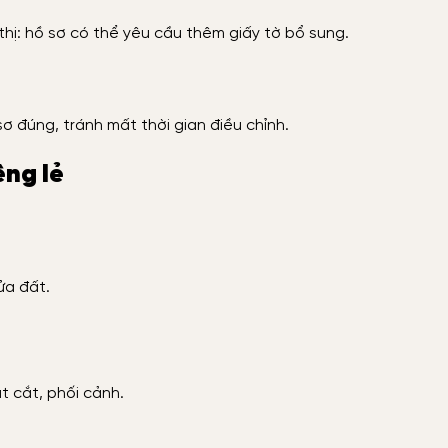
thị: hồ sơ có thể yêu cầu thêm giấy tờ bổ sung.
sơ đúng, tránh mất thời gian điều chỉnh.
êng lẻ
ửa đất.
t cắt, phối cảnh.