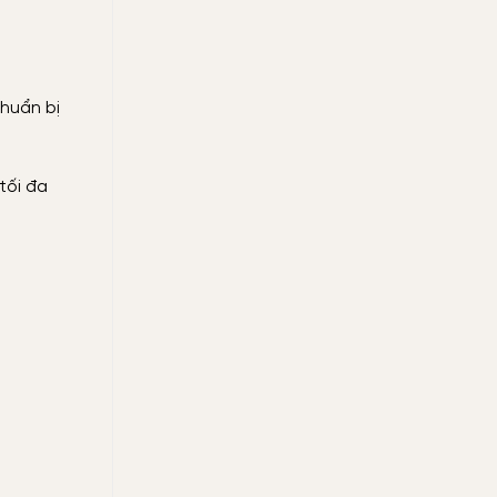
chuẩn bị
tối đa