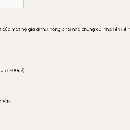
 ở của một hộ gia đình, không phải nhà chung cư, nhà liền kề 
lớn (>100m²).
phép.