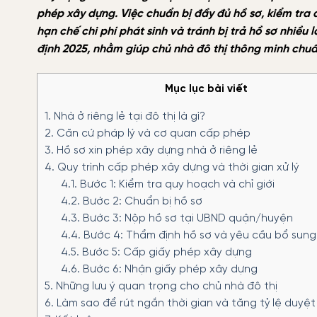
phép xây dựng. Việc chuẩn bị đầy đủ hồ sơ, kiểm tra q
hạn chế chi phí phát sinh và tránh bị trả hồ sơ nhiều l
định 2025, nhằm giúp chủ nhà đô thị thông minh chuẩn
Mục lục bài viết
1.
Nhà ở riêng lẻ tại đô thị là gì?
2.
Căn cứ pháp lý và cơ quan cấp phép
3.
Hồ sơ xin phép xây dựng nhà ở riêng lẻ
4.
Quy trình cấp phép xây dựng và thời gian xử lý
4.1.
Bước 1: Kiểm tra quy hoạch và chỉ giới
4.2.
Bước 2: Chuẩn bị hồ sơ
4.3.
Bước 3: Nộp hồ sơ tại UBND quận/huyện
4.4.
Bước 4: Thẩm định hồ sơ và yêu cầu bổ sung
4.5.
Bước 5: Cấp giấy phép xây dựng
4.6.
Bước 6: Nhận giấy phép xây dựng
5.
Những lưu ý quan trọng cho chủ nhà đô thị
6.
Làm sao để rút ngắn thời gian và tăng tỷ lệ duyệt