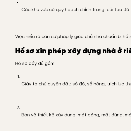
Các khu vực có quy hoạch chỉnh trang, cải tạo đô 
Việc hiểu rõ căn cứ pháp lý giúp chủ nhà chuẩn bị hồ 
Hồ sơ xin phép xây dựng nhà ở ri
Hồ sơ đầy đủ gồm:
Giấy tờ chủ quyền đất: sổ đỏ, sổ hồng, trích lục th
Bản vẽ thiết kế xây dựng: mặt bằng, mặt đứng, mặ