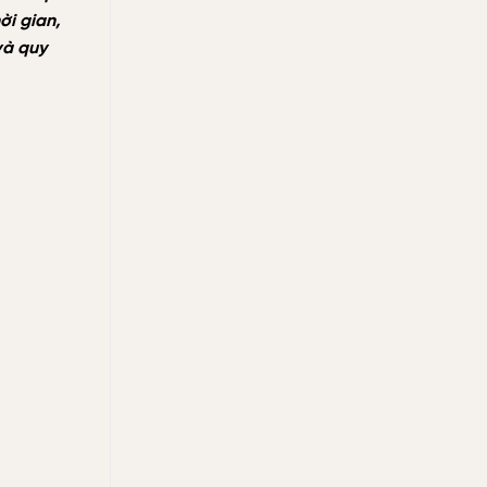
tiết
kiệm
ời gian,
 và quy