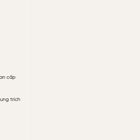
ian cấp
ung trích