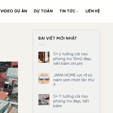
VIDEO DỰ ÁN
DỰ TOÁN
TIN TỨC
LIÊN HỆ
BÀI VIẾT MỚI NHẤT
5+ ý tưởng cải tạo
phòng trọ 15m2 đẹp,
tiết kiệm chi phí
Không
có
JAMA HOME rực rỡ kỷ
bình
luận
niệm sinh nhật lần thứ
ở
9
5+
ý
Không
tưởng
có
cải
5+ Ý tưởng cải tạo
bình
tạo
luận
phòng trọ đẹp, tiết
phòng
ở
trọ
kiệm
JAMA
15m2
HOME
đẹp,
Không
rực