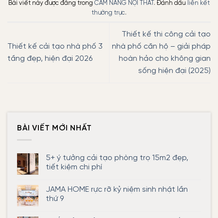
Bài viết này được đăng trong
CẨM NANG NỘI THẤT
. Đánh dấu
liên kết
thường trực
.
Thiết kế thi công cải tạo
Thiết kế cải tạo nhà phố 3
nhà phố căn hộ – giải pháp
tầng đẹp, hiện đại 2026
hoàn hảo cho không gian
sống hiện đại (2025)
BÀI VIẾT MỚI NHẤT
5+ ý tưởng cải tạo phòng trọ 15m2 đẹp,
tiết kiệm chi phí
Không
có
JAMA HOME rực rỡ kỷ niệm sinh nhật lần
bình
luận
thứ 9
ở
5+
Không
ý
có