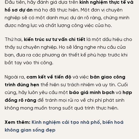
Đầu tiên, hãy đánh giá dựa trên
kinh nghiệm thực tế và
hồ sơ dự án
mà họ đã thực hiện. Một đơn vị chuyên
nghiệp sẽ có một danh mục dự án rõ ràng, chứng minh
được năng lực và chất lượng công việc của họ.
Thứ hai,
kiến trúc sư tư vấn chi tiết
là một dấu hiệu cho
thấy sự chuyên nghiệp. Họ sẽ lắng nghe nhu cầu của
bạn, đưa ra các phương án thiết kế phù hợp trước khi
bắt tay vào thi công.
Ngoài ra,
cam kết về tiến độ
và việc
bàn giao công
trình đúng hẹn
thể hiện sự trách nhiệm và uy tín. Cuối
cùng, hãy luôn yêu cầu một
báo giá minh bạch
và
hợp
đồng rõ ràng
để tránh mọi rủi ro về chi phí phát sinh
không mong muốn trong suốt quá trình thực hiện.
Xem thêm:
Kinh nghiệm cải tạo nhà phố, biến hoá
không gian sống đẹp