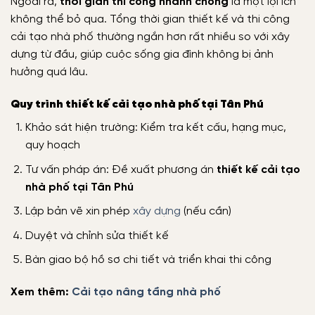
Ngoài ra,
thời gian thi công nhanh chóng
là một lợi ích
không thể bỏ qua. Tổng thời gian thiết kế và thi công
cải tạo nhà phố thường ngắn hơn rất nhiều so với xây
dựng từ đầu, giúp cuộc sống gia đình không bị ảnh
hưởng quá lâu.
Quy trình thiết kế cải tạo nhà phố tại Tân Phú
Khảo sát hiện trường:
Kiểm tra kết cấu, hạng mục,
quy hoạch
Tư vấn pháp án:
Đề xuất phương án
thiết kế cải tạo
nhà phố tại Tân Phú
Lập bản vẽ xin phép
xây dựng
(nếu cần)
Duyệt và chỉnh sửa thiết kế
Bàn giao bộ hồ sơ chi tiết và triển khai thi công
Xem thêm:
Cải tạo nâng tầng nhà phố