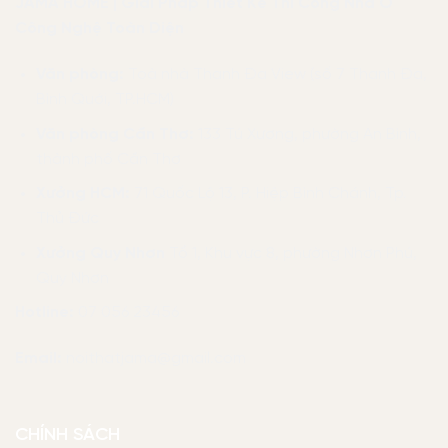
JAMA HOME | Giải Pháp Thiết Kế Thi Công Nhà Ở
Công Nghệ Toàn Diện
Văn phòng:
Toà nhà Thanh Đa View (số 7 Thanh Đa,
Bình Quới, TP.HCM)
Văn phòng Cần Thơ:
133 Tú Xương, phường An Bình,
thành phố Cần Thơ
Xưởng HCM:
71 Quốc Lộ 13, P. Hiệp Bình Chánh, Tp.
Thủ Đức
Xưởng Quy Nhơn
Tổ 1, Khu vực 8, phường Nhơn Phú,
Quy Nhơn
Hotline:
07 056 23456
Email:
noithatjama@gmail.com
CHÍNH SÁCH