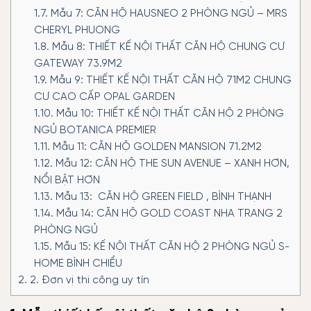
1.7.
Mẫu 7: CĂN HỘ HAUSNEO 2 PHÒNG NGỦ – MRS
CHERYL PHUONG
1.8.
Mẫu 8: THIẾT KẾ NỘI THẤT CĂN HỘ CHUNG CƯ
GATEWAY 73.9M2
1.9.
Mẫu 9: THIẾT KẾ NỘI THẤT CĂN HỘ 71M2 CHUNG
CƯ CAO CẤP OPAL GARDEN
1.10.
Mẫu 10: THIẾT KẾ NỘI THẤT CĂN HỘ 2 PHÒNG
NGỦ BOTANICA PREMIER
1.11.
Mẫu 11: CĂN HỘ GOLDEN MANSION 71.2M2
1.12.
Mẫu 12: CĂN HỘ THE SUN AVENUE – XANH HƠN,
NỔI BẬT HƠN
1.13.
Mẫu 13: CĂN HỘ GREEN FIELD , BÌNH THẠNH
1.14.
Mẫu 14: CĂN HỘ GOLD COAST NHA TRANG 2
PHÒNG NGỦ
1.15.
Mẫu 15: KẾ NỘI THẤT CĂN HỘ 2 PHÒNG NGỦ S-
HOME BÌNH CHIỂU
2.
2. Đơn vị thi công uy tín