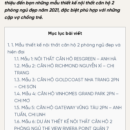
thiệu đến bạn những mẫu thiết kế nội thất căn hộ 2
phòng ngủ đẹp năm 2021, đặc biệt phù hợp với những
cặp vợ chồng trẻ.
Mục lục bài viết
1.
1. Mẫu thiết kế nội thất căn hộ 2 phòng ngủ đẹp và
hiện đại
1.1.
Mẫu 1: NỘI THẤT CĂN HỘ RESGREEN – ANH HÀ
1.2.
Mẫu 2: CĂN HỘ RICHMOND NGUYỄN XÍ – CHỊ
TRANG
1.3.
Mẫu 3: CĂN HỘ GOLDCOAST NHA TRANG 2PN
– CHỊ SƠN
1.4.
Mẫu 4: CĂN HỘ VINHOMES GRAND PARK 2PN –
CHỊ MƠ
1.5.
Mẫu 5: CĂN HỘ GATEWAY VŨNG TÀU 2PN – ANH
TUẤN, CHỊ LINH
1.6.
Mẫu 6: DỰ ÁN THIẾT KẾ NỘI THẤT CĂN HỘ 2
PHÒNG NGỦ THE VIEW RIVIERA POINT QUẬN 7