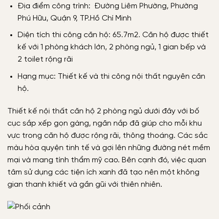
Địa điểm công trình: Đường Liêm Phường, Phường
Phú Hữu, Quận 9, TP.Hồ Chí Minh
Diện tích thi công căn hộ: 65.7m2. Căn hộ được thiết
kế với 1 phòng khách lớn, 2 phòng ngủ, 1 gian bếp và
2 toilet rộng rãi
Hạng mục: Thiết kế và thi công nội thất nguyên căn
hộ.
Thiết kế nội thất căn hộ 2 phòng ngủ dưới đây với bố
cục sắp xếp gọn gàng, ngăn nắp đã giúp cho mỗi khu
vực trong căn hộ được rộng rãi, thông thoáng. Các sắc
màu hòa quyện tinh tế và gợi lên những đường nét mềm
mại và mang tính thẩm mỹ cao. Bên cạnh đó, việc quan
tâm sử dụng các tiện ích xanh đã tạo nên một không
gian thanh khiết và gần gũi với thiên nhiên.