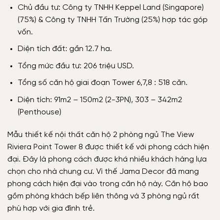
Chủ đầu tư: Công ty TNHH Keppel Land (Singapore)
(75%) & Công ty TNHH Tấn Trường (25%) hợp tác góp
vốn.
Diện tích đất: gần 12.7 ha.
Tổng mức đầu tư: 206 triệu USD.
Tổng số căn hộ giai đoạn Tower 6,7,8 : 518 căn.
Diện tích: 91m2 – 150m2 (2-3PN), 303 – 342m2
(Penthouse)
Mẫu thiết kế nội thất căn hộ 2 phòng ngủ The View
Riviera Point Tower 8 được thiết kế với phong cách hiện
đại. Đây là phong cách được khá nhiều khách hàng lựa
chọn cho nhà chung cư. Vì thế Jama Decor đã mang
phong cách hiện đại vào trong căn hộ này. Căn hộ bao
gồm phòng khách bếp liên thông và 3 phòng ngủ rất
phù hợp với gia đình trẻ.