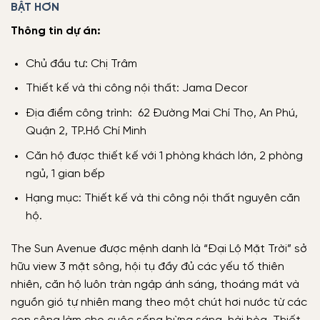
BẬT HƠN
Thông tin dự án:
Chủ đầu tư: Chị Trâm
Thiết kế và thi công nội thất: Jama Decor
Địa điểm công trình: 62 Đường Mai Chí Thọ, An Phú,
Quận 2, TP.Hồ Chí Minh
Căn hộ được thiết kế với 1 phòng khách lớn, 2 phòng
ngủ, 1 gian bếp
Hạng mục: Thiết kế và thi công nội thất nguyên căn
hộ.
The Sun Avenue được mệnh danh là “Đại Lộ Mặt Trời” sở
hữu view 3 mặt sông, hội tụ đầy đủ các yếu tố thiên
nhiên, căn hộ luôn tràn ngập ánh sáng, thoáng mát và
nguồn gió tự nhiên mang theo một chút hơi nước từ các