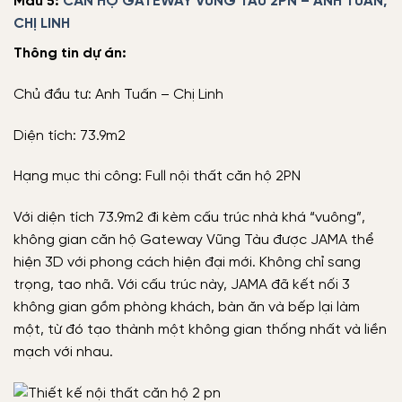
Mẫu 5:
CĂN HỘ GATEWAY VŨNG TÀU 2PN – ANH TUẤN,
CHỊ LINH
Thông tin dự án:
Chủ đầu tư: Anh Tuấn – Chị Linh
Diện tích: 73.9m2
Hạng mục thi công: Full nội thất căn hộ 2PN
Với diện tích 73.9m2 đi kèm cấu trúc nhà khá “vuông”,
không gian căn hộ Gateway Vũng Tàu được JAMA thể
hiện 3D với phong cách hiện đại mới. Không chỉ sang
trọng, tao nhã. Với cấu trúc này, JAMA đã kết nối 3
không gian gồm phòng khách, bàn ăn và bếp lại làm
một, từ đó tạo thành một không gian thống nhất và liền
mạch với nhau.