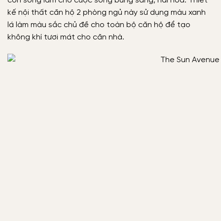
con sông làm cho cuộc sống bừng sáng, hài hòa. Thiết
kế nội thất căn hộ 2 phòng ngủ này sử dụng màu xanh
lá làm màu sắc chủ đề cho toàn bộ căn hộ để tạo
không khí tươi mát cho căn nhà.