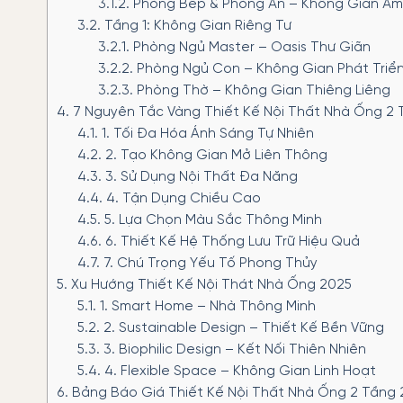
3.1.2.
Phòng Bếp & Phòng Ăn – Không Gian Ẩm
3.2.
Tầng 1: Không Gian Riêng Tư
3.2.1.
Phòng Ngủ Master – Oasis Thư Giãn
3.2.2.
Phòng Ngủ Con – Không Gian Phát Triể
3.2.3.
Phòng Thờ – Không Gian Thiêng Liêng
4.
7 Nguyên Tắc Vàng Thiết Kế Nội Thất Nhà Ống 2 
4.1.
1. Tối Đa Hóa Ánh Sáng Tự Nhiên
4.2.
2. Tạo Không Gian Mở Liên Thông
4.3.
3. Sử Dụng Nội Thất Đa Năng
4.4.
4. Tận Dụng Chiều Cao
4.5.
5. Lựa Chọn Màu Sắc Thông Minh
4.6.
6. Thiết Kế Hệ Thống Lưu Trữ Hiệu Quả
4.7.
7. Chú Trọng Yếu Tố Phong Thủy
5.
Xu Hướng Thiết Kế Nội Thát Nhà Ống 2025
5.1.
1. Smart Home – Nhà Thông Minh
5.2.
2. Sustainable Design – Thiết Kế Bền Vững
5.3.
3. Biophilic Design – Kết Nối Thiên Nhiên
5.4.
4. Flexible Space – Không Gian Linh Hoạt
6.
Bảng Báo Giá Thiết Kế Nội Thất Nhà Ống 2 Tầng 