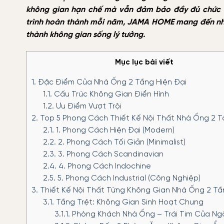
không gian hạn chế mà vẫn đảm bảo đầy đủ chức n
trình hoàn thành mỗi năm, JAMA HOME mang đến những
thành không gian sống lý tưởng.
Mục lục bài viết
1.
Đặc Điểm Của Nhà Ống 2 Tầng Hiện Đại
1.1.
Cấu Trúc Không Gian Điển Hình
1.2.
Ưu Điểm Vượt Trội
2.
Top 5 Phong Cách Thiết Kế Nội Thất Nhà Ống 2 
2.1.
1. Phong Cách Hiện Đại (Modern)
2.2.
2. Phong Cách Tối Giản (Minimalist)
2.3.
3. Phong Cách Scandinavian
2.4.
4. Phong Cách Indochine
2.5.
5. Phong Cách Industrial (Công Nghiệp)
3.
Thiết Kế Nội Thất Từng Không Gian Nhà Ống 2 Tầ
3.1.
Tầng Trệt: Không Gian Sinh Hoạt Chung
3.1.1.
Phòng Khách Nhà Ống – Trái Tim Của Ng