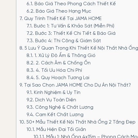
6.1.
Báo Giá Theo Phong Cách Thiết Kế
6.2.
Báo Giá Theo Hạng Mục
7.
Quy Trình Thiết Kế Tại JAMA HOME
7.1.
Bước 1: Tư Vấn & Khảo Sát (Miễn Phí)
7.2.
Bước 3: Thiết Kế Chi Tiết & Báo Giá
7.3.
Bước 4: Thi Công & Giám Sát
8.
5 Lưu Ý Quan Trọng Khi Thiết Kế Nội Thất Nhà Ốn
8.1.
1. Xử Lý Độ Ẩm & Thông Gió
8.2.
2. Cách Âm & Chống Ồn
8.3.
4. Tối Ưu Hóa Chi Phí
8.4.
5. Quy Hoạch Tương Lai
9.
Tại Sao Chọn JAMA HOME Cho Dự Án Nội Thất?
9.1.
Kinh Nghiệm & Uy Tín
9.2.
Dịch Vụ Toàn Diện
9.3.
Công Nghệ & Chất Lượng
9.4.
Cam Kết Chất Lượng
10.
50+ Mẫu Thiết Kế Nội Thất Nhà Ống 2 Tầng Đẹp
10.1.
Mẫu Hiện Đại Tối Giản
10.1.1.
Mẫu 1: Nhà Ống 4x15m – Phong Cách Mo