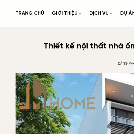
Bỏ
qua
TRANG CHỦ
GIỚI THIỆU
DỊCH VỤ
DỰ Á
nội
dung
Thiết kế nội thất nhà 
ĐĂNG V