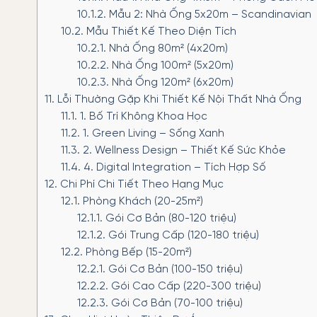
10.1.2.
Mẫu 2: Nhà Ống 5x20m – Scandinavian
10.2.
Mẫu Thiết Kế Theo Diện Tích
10.2.1.
Nhà Ống 80m² (4x20m)
10.2.2.
Nhà Ống 100m² (5x20m)
10.2.3.
Nhà Ống 120m² (6x20m)
11.
Lỗi Thường Gặp Khi Thiết Kế Nội Thất Nhà Ống
11.1.
1. Bố Trí Không Khoa Học
11.2.
1. Green Living – Sống Xanh
11.3.
2. Wellness Design – Thiết Kế Sức Khỏe
11.4.
4. Digital Integration – Tích Hợp Số
12.
Chi Phí Chi Tiết Theo Hạng Mục
12.1.
Phòng Khách (20-25m²)
12.1.1.
Gói Cơ Bản (80-120 triệu)
12.1.2.
Gói Trung Cấp (120-180 triệu)
12.2.
Phòng Bếp (15-20m²)
12.2.1.
Gói Cơ Bản (100-150 triệu)
12.2.2.
Gói Cao Cấp (220-300 triệu)
12.2.3.
Gói Cơ Bản (70-100 triệu)