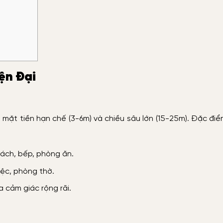
ện Đại
 mặt tiền hạn chế (3-6m) và chiều sâu lớn (15-25m). Đặc đi
hách, bếp, phòng ăn.
iệc, phòng thờ.
a cảm giác rộng rãi.