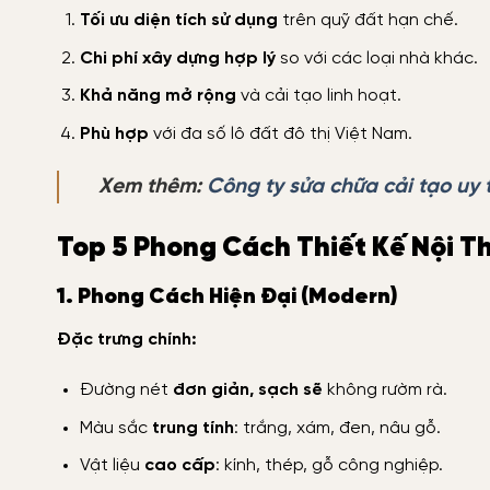
Tối ưu diện tích sử dụng
trên quỹ đất hạn chế.
Chi phí xây dựng hợp lý
so với các loại nhà khác.
Khả năng mở rộng
và cải tạo linh hoạt.
Phù hợp
với đa số lô đất đô thị Việt Nam.
Xem thêm:
Công ty sửa chữa cải tạo uy 
Top 5 Phong Cách Thiết Kế Nội T
1. Phong Cách Hiện Đại (Modern)
Đặc trưng chính:
Đường nét
đơn giản, sạch sẽ
không rườm rà.
Màu sắc
trung tính
: trắng, xám, đen, nâu gỗ.
Vật liệu
cao cấp
: kính, thép, gỗ công nghiệp.