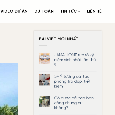
VIDEO DỰ ÁN
DỰ TOÁN
TIN TỨC
LIÊN HỆ
BÀI VIẾT MỚI NHẤT
JAMA HOME rực rỡ kỷ
niệm sinh nhật lần thứ
9
Không
có
5+ Ý tưởng cải tạo
bình
luận
phòng trọ đẹp, tiết
ở
kiệm
JAMA
HOME
Không
rực
có
rỡ
Có được cải tạo ban
bình
kỷ
luận
công chung cư
niệm
ở
sinh
không?
5+
nhật
Ý
lần
Không
tưởng