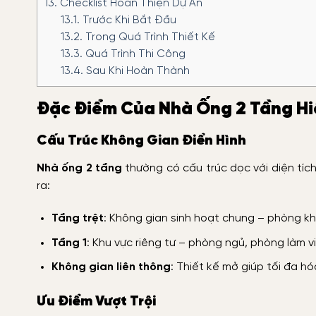
13.
Checklist Hoàn Thiện Dự Án
13.1.
Trước Khi Bắt Đầu
13.2.
Trong Quá Trình Thiết Kế
13.3.
Quá Trình Thi Công
13.4.
Sau Khi Hoàn Thành
Đặc Điểm Của Nhà Ống 2 Tầng Hi
Cấu Trúc Không Gian Điển Hình
Nhà ống 2 tầng
thường có cấu trúc dọc với diện tích
ra:
Tầng trệt
: Không gian sinh hoạt chung – phòng k
Tầng 1
: Khu vực riêng tư – phòng ngủ, phòng làm v
Không gian liên thông
: Thiết kế mở giúp tối đa hó
Ưu Điểm Vượt Trội