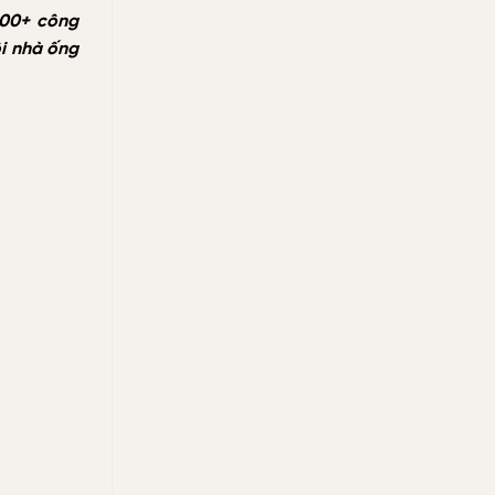
quả
200+ công
ôi nhà ống