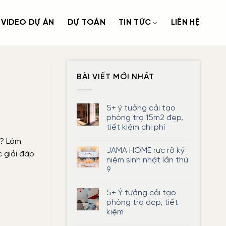
VIDEO DỰ ÁN
DỰ TOÁN
TIN TỨC
LIÊN HỆ
BÀI VIẾT MỚI NHẤT
5+ ý tưởng cải tạo
phòng trọ 15m2 đẹp,
tiết kiệm chi phí
Không
ì? Làm
có
JAMA HOME rực rỡ kỷ
bình
 giải đáp
luận
niệm sinh nhật lần thứ
ở
9
5+
ý
Không
tưởng
có
cải
5+ Ý tưởng cải tạo
bình
tạo
luận
phòng trọ đẹp, tiết
phòng
ở
trọ
kiệm
JAMA
15m2
HOME
đẹp,
Không
rực