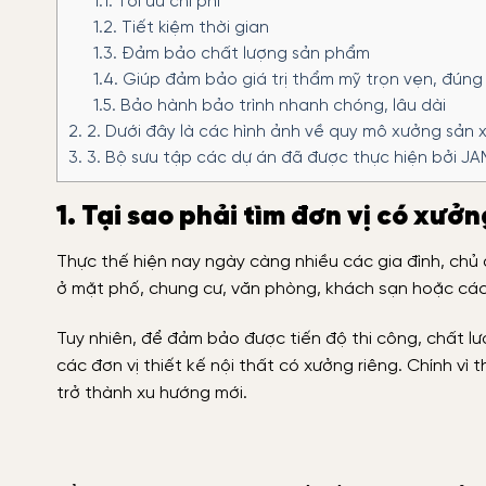
1.1.
Tối ưu chi phí
1.2.
Tiết kiệm thời gian
1.3.
Đảm bảo chất lượng sản phẩm
1.4.
Giúp đảm bảo giá trị thẩm mỹ trọn vẹn, đúng 
1.5.
Bảo hành bảo trình nhanh chóng, lâu dài
2.
2. Dưới đây là các hình ảnh về quy mô xưởng sản 
3.
3. Bộ sưu tập các dự án đã được thực hiện bởi J
1. Tại sao phải tìm đơn vị có xưởn
Thực thế hiện nay ngày càng nhiều các gia đình, chủ
ở mặt phố, chung cư, văn phòng, khách sạn hoặc các
Tuy nhiên, để đảm bảo được tiến độ thi công, chất l
các đơn vị thiết kế nội thất có xưởng riêng. Chính vì 
trở thành xu hướng mới.