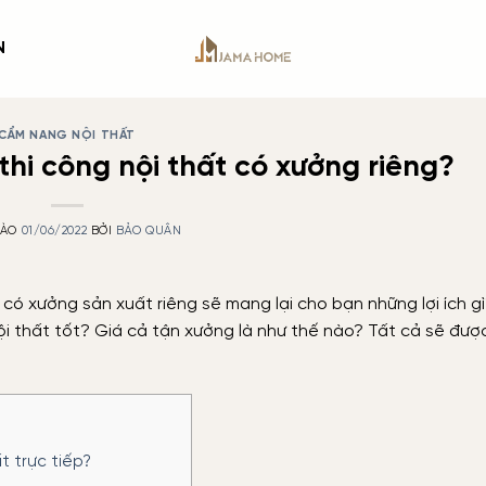
N
CẨM NANG NỘI THẤT
thi công nội thất có xưởng riêng?
VÀO
01/06/2022
BỞI
BẢO QUÂN
 có xưởng sản xuất riêng sẽ mang lại cho bạn những lợi ích g
i thất tốt? Giá cả tận xưởng là như thế nào? Tất cả sẽ được
t trực tiếp?