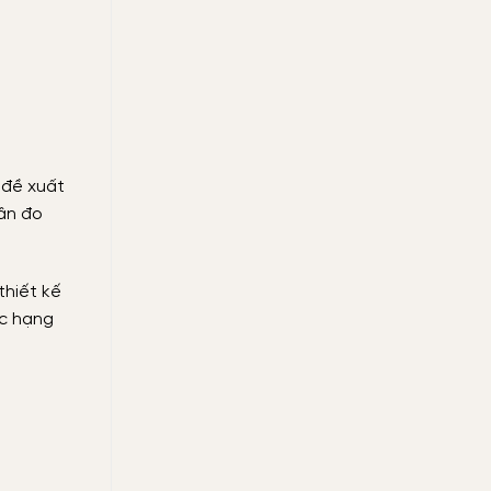
 đề xuất
cân đo
thiết kế
ác hạng