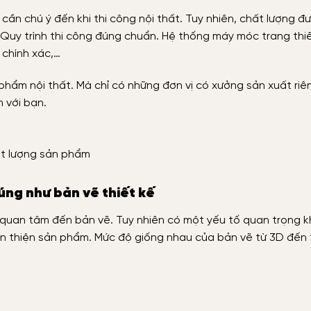
ần chú ý đến khi thi công nội thất. Tuy nhiên, chất lượng đ
. Quy trình thi công đúng chuẩn. Hệ thống máy móc trang thiế
 chính xác,…
hẩm nội thất. Mà chỉ có những đơn vị có xưởng sản xuất riê
 với bạn.
t lượng sản phẩm
úng như bản vẽ thiết kế
ỉ quan tâm đến bản vẽ. Tuy nhiên có một yếu tố quan trọng 
àn thiện sản phẩm. Mức độ giống nhau của bản vẽ từ 3D đến 