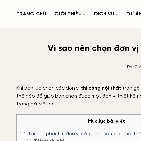
Bỏ
qua
TRANG CHỦ
GIỚI THIỆU
DỊCH VỤ
DỰ Á
nội
dung
Vì sao nên chọn đơn vị 
ĐĂNG 
Khi bạn lựa chọn các đơn vị
thi công nội thất
trọn gói
thế nào để giúp bạn chọn được một đơn vị thiết kế nộ
trong bài viết sau.
Mục lục bài viết
1.
1. Tại sao phải tìm đơn vị có xưởng sản xuất nội thấ