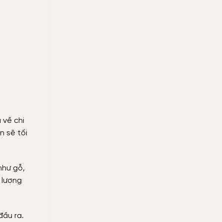
tiết
kiệm
 về chi
n sẽ tối
như gỗ,
 lượng
đầu ra.