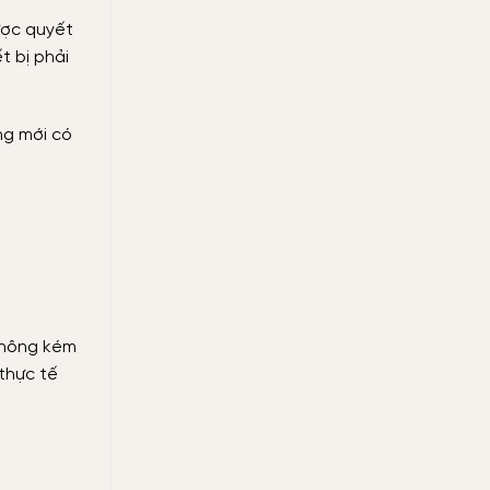
ược quyết
t bị phải
ng mới có
không kém
thực tế