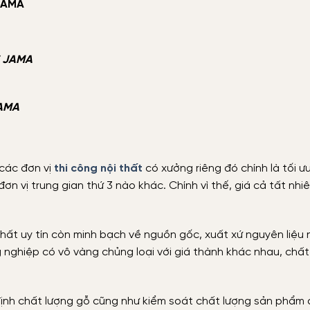
 JAMA
ại JAMA
JAMA
các đơn vị
thi công nội thất
có xưởng riêng đó chính là tối ưu
ơn vị trung gian thứ 3 nào khác. Chính vì thế, giá cả tất nhiê
thất uy tín còn minh bạch về nguồn gốc, xuất xứ nguyên liệu 
g nghiệp có vô vàng chủng loại với giá thành khác nhau, chất
ịnh chất lượng gỗ cũng như kiểm soát chất lượng sản phẩm 