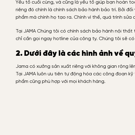
Yếu tố cuối cùng, và cũng là yếu tố giúp bạn hoàn to
riêng đó chính là chính sách bảo hành bảo trì. Bởi đối
phẩm mà chính họ tạo ra. Chính vì thế, quá trình sửa 
Tại JAMA Chúng tôi có chính sách bảo hành nội thất tr
chỉ cần gọi ngay hotline của công ty. Chúng tôi sẽ c
2. Dưới đây là các hình ảnh về q
Jama có xưởng sản xuất riêng với không gian rộng lên
Tại JAMA luôn ưu tiên tự động hóa các công đoạn kỹ t
phẩm cũng phù hợp với mọi khách hàng.