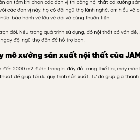
àn an tâm khi chọn các đơn vị thi công nội thất có xưởng sả
 với các đơn vị này, họ có đội ngũ thợ lành nghề, am hiểu về 
chữa, bảo hành về lâu về dài vô cùng thuận tiện.
ọn đời. Nếu trong quá trình sử dụng, đồ nội thất có vấn đề, 
ó ngay đội ngũ thợ đến để hỗ trợ bạn.
uy mô xưởng sản xuất nội thất của JA
 đến 2000 m2 được trang bị đầy đủ trang thiết bị, máy móc h
huật để giúp tối ưu quy trình sản xuất. Từ đó giúp giá thành