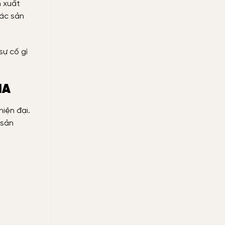
n xuất
các sản
sự cố gì
MA
iện đại.
 sản