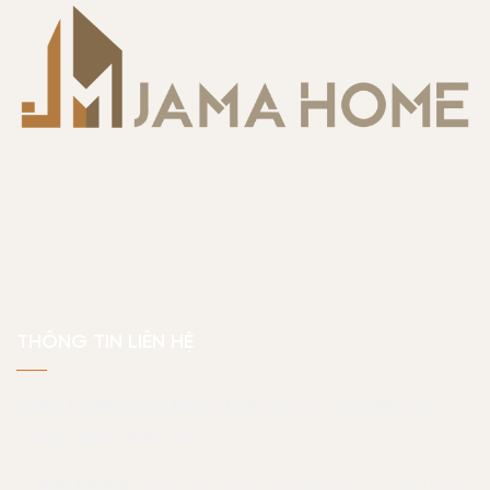
THÔNG TIN LIÊN HỆ
JAMA HOME | Giải Pháp Thiết Kế Thi Công Nhà Ở
Công Nghệ Toàn Diện
Văn phòng:
Toà nhà Thanh Đa View (số 7 Thanh Đa,