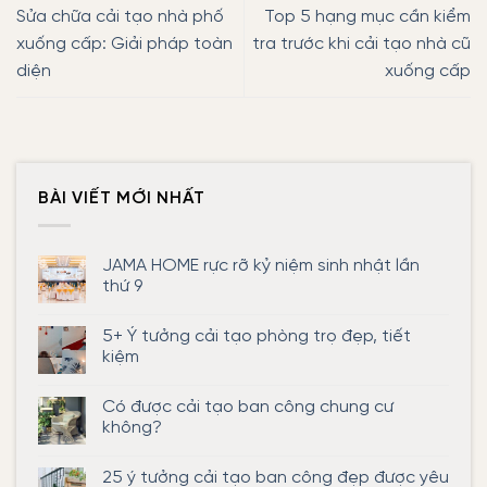
Sửa chữa cải tạo nhà phố
Top 5 hạng mục cần kiểm
xuống cấp: Giải pháp toàn
tra trước khi cải tạo nhà cũ
diện
xuống cấp
BÀI VIẾT MỚI NHẤT
JAMA HOME rực rỡ kỷ niệm sinh nhật lần
thứ 9
Không
có
5+ Ý tưởng cải tạo phòng trọ đẹp, tiết
bình
luận
kiệm
ở
JAMA
Không
HOME
có
Có được cải tạo ban công chung cư
rực
bình
rỡ
luận
không?
kỷ
ở
niệm
5+
Không
sinh
Ý
có
25 ý tưởng cải tạo ban công đẹp được yêu
nhật
tưởng
bình