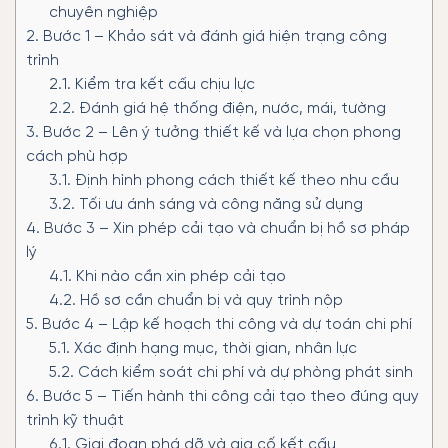
chuyên nghiệp
2.
Bước 1 – Khảo sát và đánh giá hiện trạng công
trình
2.1.
Kiểm tra kết cấu chịu lực
2.2.
Đánh giá hệ thống điện, nước, mái, tường
3.
Bước 2 – Lên ý tưởng thiết kế và lựa chọn phong
cách phù hợp
3.1.
Định hình phong cách thiết kế theo nhu cầu
3.2.
Tối ưu ánh sáng và công năng sử dụng
4.
Bước 3 – Xin phép cải tạo và chuẩn bị hồ sơ pháp
lý
4.1.
Khi nào cần xin phép cải tạo
4.2.
Hồ sơ cần chuẩn bị và quy trình nộp
5.
Bước 4 – Lập kế hoạch thi công và dự toán chi phí
5.1.
Xác định hạng mục, thời gian, nhân lực
5.2.
Cách kiểm soát chi phí và dự phòng phát sinh
6.
Bước 5 – Tiến hành thi công cải tạo theo đúng quy
trình kỹ thuật
6.1.
Giai đoạn phá dỡ và gia cố kết cấu