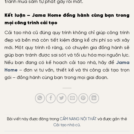
tránh mua sắm tự phát gây rối mắt.
Kết luận – Jama Home đồng hành cùng bạn trong
mọi công trình cải tạo
Cải tạo nhà cũ đúng quy trình không chỉ giúp công trình
đẹp và bền mà còn tiết kiệm đáng kể chi phí so với xây
mới. Một quy trình rõ ràng, có chuyên gia đồng hành sẽ
giúp bạn tránh được sai sót và tối ưu hóa mọi nguồn lực.
Nếu bạn đang có kế hoạch cải tạo nhà, hãy để
Jama
Home
– đơn vị tư vấn, thiết kế và thi công cải tạo trọn
gói – đồng hành cùng bạn trong mọi giai đoạn.
Bài viết này được đăng trong
CẨM NANG NỘI THẤT
và được gắn thẻ
Cải tạo nhà cũ
.