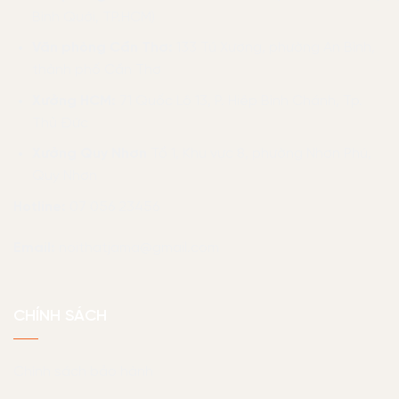
Bình Quới, TP.HCM)
Văn phòng Cần Thơ:
133 Tú Xương, phường An Bình,
thành phố Cần Thơ
Xưởng HCM:
71 Quốc Lộ 13, P. Hiệp Bình Chánh, Tp.
Thủ Đức
Xưởng Quy Nhơn
Tổ 1, Khu vực 8, phường Nhơn Phú,
Quy Nhơn
Hotline:
07 056 23456
Email:
noithatjama@gmail.com
CHÍNH SÁCH
Chính sách bảo hành