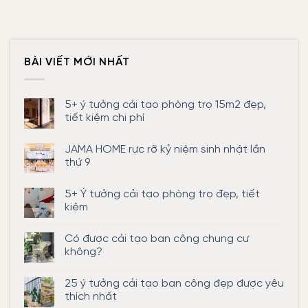
BÀI VIẾT MỚI NHẤT
5+ ý tưởng cải tạo phòng trọ 15m2 đẹp,
tiết kiệm chi phí
Không
có
JAMA HOME rực rỡ kỷ niệm sinh nhật lần
bình
luận
thứ 9
ở
5+
Không
ý
có
5+ Ý tưởng cải tạo phòng trọ đẹp, tiết
tưởng
bình
cải
luận
kiệm
tạo
ở
phòng
JAMA
Không
trọ
HOME
có
Có được cải tạo ban công chung cư
15m2
rực
bình
đẹp,
rỡ
luận
không?
tiết
kỷ
ở
kiệm
niệm
5+
Không
chi
sinh
Ý
có
25 ý tưởng cải tạo ban công đẹp được yêu
phí
nhật
tưởng
bình
lần
cải
luận
thích nhất
thứ
tạo
ở