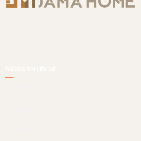
THÔNG TIN LIÊN HỆ
JAMA HOME | Giải Pháp Thiết Kế Thi Công Nhà Ở
Công Nghệ Toàn Diện
Văn phòng:
Toà nhà Thanh Đa View (số 7 Thanh Đa,
Bình Quới, TP.HCM)
Văn phòng Cần Thơ:
133 Tú Xương, phường An Bình,
thành phố Cần Thơ