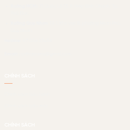
Xưởng HCM:
71 Quốc Lộ 13, P. Hiệp Bình Chánh, Tp.
Thủ Đức
Xưởng Quy Nhơn
Tổ 1, Khu vực 8, phường Nhơn Phú,
Quy Nhơn
Hotline:
07 056 23456
Email:
noithatjama@gmail.com
CHÍNH SÁCH
Chính sách bảo hành
Chính sách bảo mật
CHÍNH SÁCH