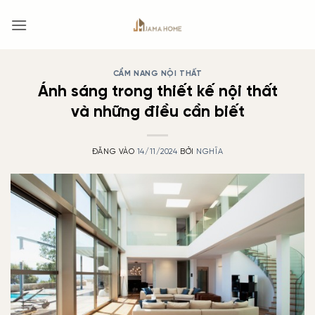
Bỏ
qua
nội
dung
CẨM NANG NỘI THẤT
Ánh sáng trong thiết kế nội thất
và những điều cần biết
ĐĂNG VÀO
14/11/2024
BỞI
NGHĨA