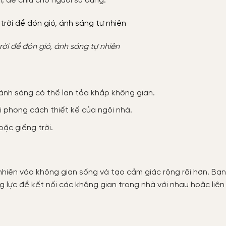
, dễ chịu cho người sử dụng.
trời để đón gió, ánh sáng tự nhiên
 ánh sáng có thể lan tỏa khắp không gian.
i phong cách thiết kế của ngôi nhà.
ặc giếng trời.
nhiên vào không gian sống và tạo cảm giác rộng rãi hơn. Bạn
g lực để kết nối các không gian trong nhà với nhau hoặc liên