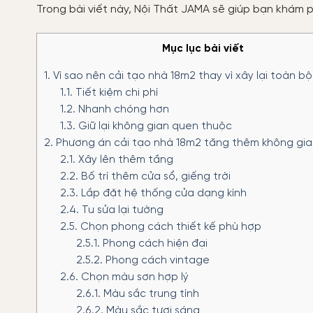
Trong bài viết này, Nội Thất JAMA sẽ giúp bạn khám 
Mục lục bài viết
1.
Vì sao nên cải tạo nhà 18m2 thay vì xây lại toàn bộ
1.1.
Tiết kiệm chi phí
1.2.
Nhanh chóng hơn
1.3.
Giữ lại không gian quen thuộc
2.
Phương án cải tạo nhà 18m2 tăng thêm không gia
2.1.
Xây lên thêm tầng
2.2.
Bố trí thêm cửa sổ, giếng trời
2.3.
Lắp đặt hệ thống cửa dạng kính
2.4.
Tu sửa lại tường
2.5.
Chọn phong cách thiết kế phù hợp
2.5.1.
Phong cách hiện đại
2.5.2.
Phong cách vintage
2.6.
Chọn màu sơn hợp lý
2.6.1.
Màu sắc trung tính
2.6.2.
Màu sắc tươi sáng