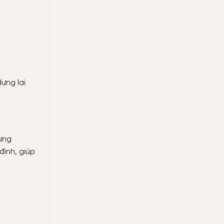
ựng lại
dựng
định, giúp