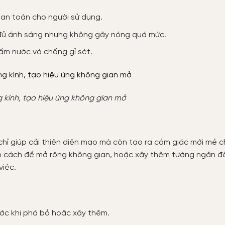
 an toàn cho người sử dụng.
o đủ ánh sáng nhưng không gây nóng quá mức.
ấm nước và chống gỉ sét.
g kính, tạo hiệu ứng không gian mở
 chỉ giúp cải thiện diện mạo mà còn tạo ra cảm giác mới mẻ 
n cách để mở rộng không gian, hoặc xây thêm tường ngăn để
việc.
ước khi phá bỏ hoặc xây thêm.