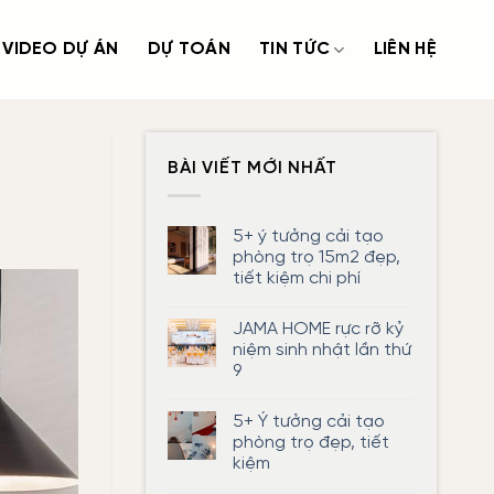
VIDEO DỰ ÁN
DỰ TOÁN
TIN TỨC
LIÊN HỆ
BÀI VIẾT MỚI NHẤT
5+ ý tưởng cải tạo
phòng trọ 15m2 đẹp,
tiết kiệm chi phí
Không
có
JAMA HOME rực rỡ kỷ
bình
luận
niệm sinh nhật lần thứ
ở
9
5+
ý
Không
tưởng
có
cải
5+ Ý tưởng cải tạo
bình
tạo
luận
phòng trọ đẹp, tiết
phòng
ở
trọ
kiệm
JAMA
15m2
HOME
đẹp,
Không
rực