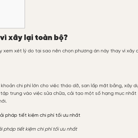
vì xây lại toàn bộ?
y xem xét lý do tại sao nên chọn phương án này thay vì xây d
 khoản chi phí lớn cho việc tháo dỡ, san lấp mặt bằng, xây 
ỉ tập trung vào việc sửa chữa, cải tạo một số hạng mục nhất 
ới.
i pháp tiết kiệm chi phí tối ưu nhất