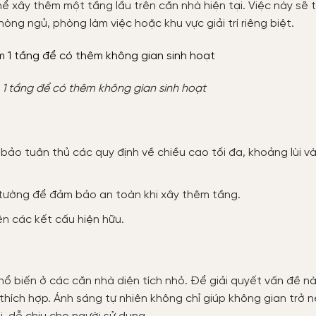
hể xây thêm một tầng lầu trên căn nhà hiện tại. Việc này sẽ
òng ngủ, phòng làm việc hoặc khu vực giải trí riêng biệt.
 1 tầng để có thêm không gian sinh hoạt
bảo tuân thủ các quy định về chiều cao tối đa, khoảng lùi v
 tường để đảm bảo an toàn khi xây thêm tầng.
ên các kết cấu hiện hữu.
ổ biến ở các căn nhà diện tích nhỏ. Để giải quyết vấn đề nà
í thích hợp. Ánh sáng tự nhiên không chỉ giúp không gian trở 