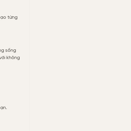
tạo từng
ờng sống
 với không
bạn.