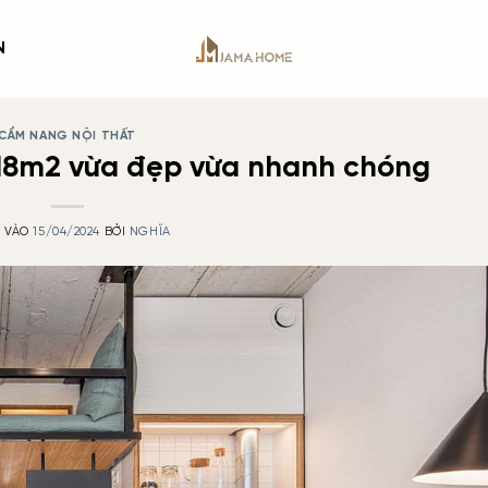
N
CẨM NANG NỘI THẤT
à 18m2 vừa đẹp vừa nhanh chóng
 VÀO
15/04/2024
BỞI
NGHĨA