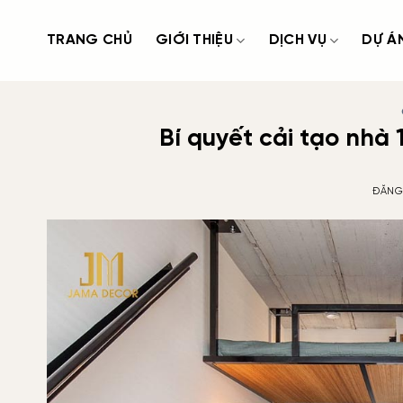
Bỏ
qua
TRANG CHỦ
GIỚI THIỆU
DỊCH VỤ
DỰ Á
nội
dung
Bí quyết cải tạo nh
ĐĂNG