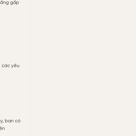
 tăng gấp
à các yêu
y, bạn có
nên