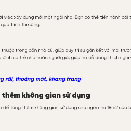
ới việc xây dựng mới một ngôi nhà. Bạn có thể tiến hành cải 
quá trình thi công.
n thuộc trong căn nhà cũ, giúp duy trì sự gắn kết với môi trư
a đình có trẻ nhỏ hoặc người già, giúp họ dễ dàng thích nghi
g rãi, thoáng mát, khang trang
g thêm không gian sử dụng
tạo để tăng thêm không gian sử dụng cho ngôi nhà 18m2 của 