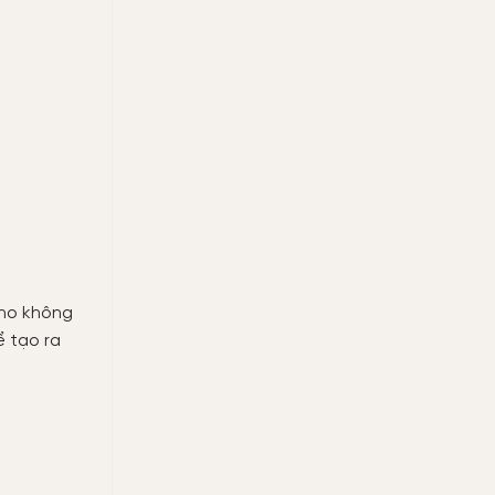
cho không
 tạo ra