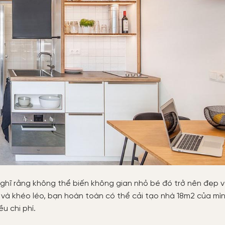
 nghĩ rằng không thể biến không gian nhỏ bé đó trở nên đẹp v
o và khéo léo, bạn hoàn toàn có thể cải tạo nhà 18m2 của mì
u chi phí.