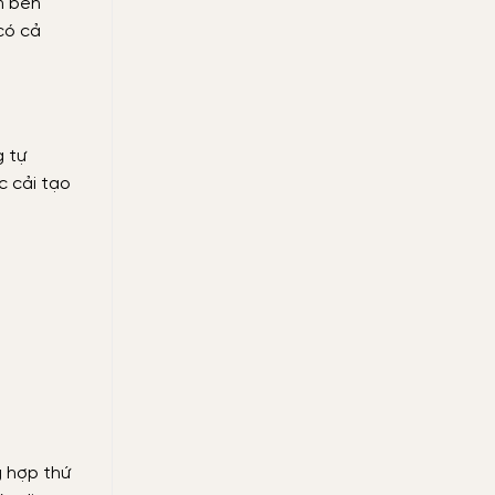
m bên
có cả
g tự
c cải tạo
g hợp thứ