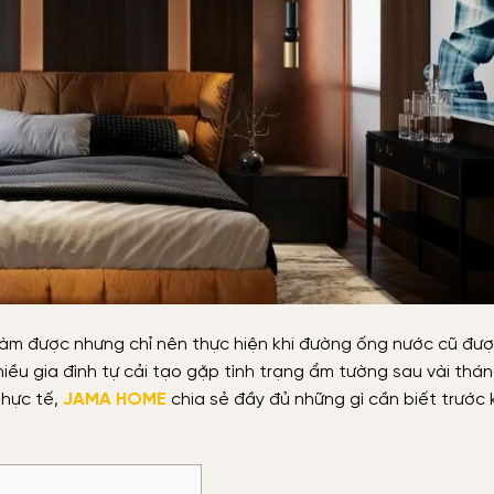
àm được nhưng chỉ nên thực hiện khi đường ống nước cũ được
ều gia đình tự cải tạo gặp tình trạng ẩm tường sau vài thán
thực tế,
JAMA HOME
chia sẻ đầy đủ những gì cần biết trước 