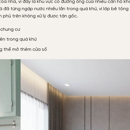
òa nhà, vì đây là khu vực có đường ống của nhiều căn hộ kh
hà đã từng ngập nước nhiều lần trong quá khứ, vì lớp bê tông
phủ trên không xử lý được tận gốc.
 chung cư
lên trong quá khứ
ông thể mở thêm cửa sổ