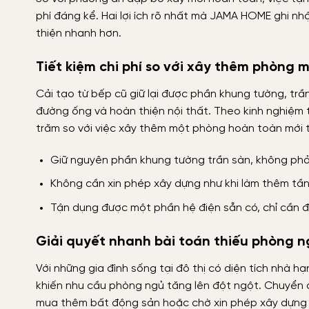
phí đáng kể. Hai lợi ích rõ nhất mà JAMA HOME ghi nhậ
thiện nhanh hơn.
Tiết kiệm chi phí so với xây thêm phòng m
Cải tạo từ bếp cũ giữ lại được phần khung tường, trần
đường ống và hoàn thiện nội thất. Theo kinh nghiệm 
trăm so với việc xây thêm một phòng hoàn toàn mới 
Giữ nguyên phần khung tường trần sàn, không phả
Không cần xin phép xây dựng như khi làm thêm tầng
Tận dụng được một phần hệ điện sẵn có, chỉ cần đ
Giải quyết nhanh bài toán thiếu phòng n
Với những gia đình sống tại đô thị có diện tích nhà
khiến nhu cầu phòng ngủ tăng lên đột ngột. Chuyển đ
mua thêm bất động sản hoặc chờ xin phép xây dựng 