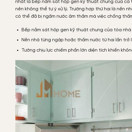
nhất là bếp nằm sát hộp gen kỹ thuật chung của cả t
nên không thể tự ý xử lý. Trường hợp thứ hai là nền n
có thể đã bị ngấm nước âm thầm mà việc chống thấm 
Bếp nằm sát hộp gen kỹ thuật chung của tòa nhà
Nền nhà từng ngập hoặc thấm nước từ hai lần trở 
Tường chịu lực chiếm phần lớn diện tích khiến kh