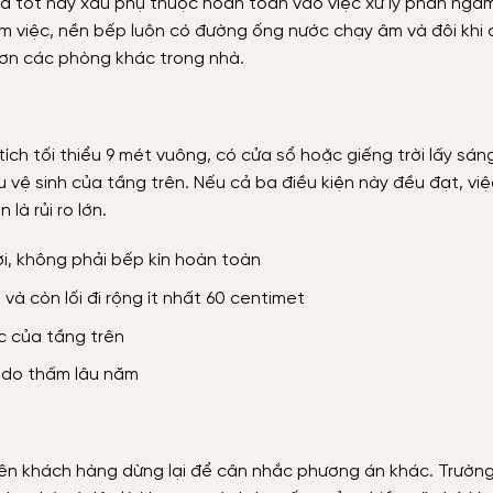
uả tốt hay xấu phụ thuộc hoàn toàn vào việc xử lý phần ngầ
m việc, nền bếp luôn có đường ống nước chạy âm và đôi khi 
 hơn các phòng khác trong nhà.
ích tối thiểu 9 mét vuông, có cửa sổ hoặc giếng trời lấy sán
 vệ sinh của tầng trên. Nếu cả ba điều kiện này đều đạt, việ
là rủi ro lớn.
i, không phải bếp kín hoàn toàn
 và còn lối đi rộng ít nhất 60 centimet
c của tầng trên
 do thấm lâu năm
ên khách hàng dừng lại để cân nhắc phương án khác. Trườn