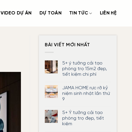
VIDEO DỰ ÁN
DỰ TOÁN
TIN TỨC
LIÊN HỆ
BÀI VIẾT MỚI NHẤT
5+ ý tưởng cải tạo
phòng trọ 15m2 đẹp,
tiết kiệm chi phí
Không
có
JAMA HOME rực rỡ kỷ
bình
luận
niệm sinh nhật lần thứ
ở
9
5+
ý
Không
tưởng
có
cải
5+ Ý tưởng cải tạo
bình
tạo
luận
phòng trọ đẹp, tiết
phòng
ở
trọ
kiệm
JAMA
15m2
HOME
đẹp,
Không
rực