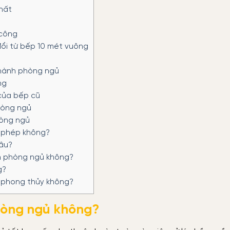
hất
 công
ổi từ bếp 10 mét vuông
thành phòng ngủ
ng
của bếp cũ
hòng ngủ
hòng ngủ
 phép không?
âu?
h phòng ngủ không?
g?
 phong thủy không?
hòng ngủ không?