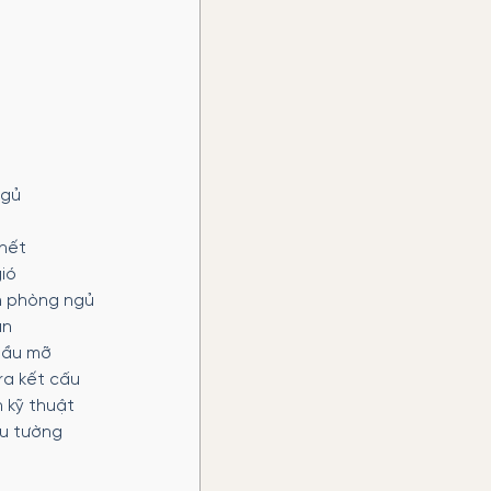
ngủ
hết
ió
nh phòng ngủ
àn
dầu mỡ
ra kết cấu
 kỹ thuật
ấu tường