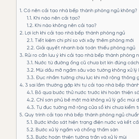
1.
Có nên cải tạo nhà bếp thành phòng ngủ không?
1.1.
Khi nào nên cải tạo?
1.2.
Khi nào không nên cải tạo?
2.
Lợi ích khi cải tạo nhà bếp thành phòng ngủ
2.1.
Tiết kiệm chi phí so với xây thêm phòng mới
2.2.
Giải quyết nhanh bài toán thiếu phòng ngủ
3.
Rủi ro cần lưu ý khi cải tạo nhà bếp thành phòng 
3.1.
Nước từ đường ống cũ chưa bịt kín đúng cách
3.2.
Mùi dầu mỡ ngấm sâu vào tường không xử lý 
3.3.
Đục nhầm tường chịu lực khi mở rộng thông g
4.
3 sai lầm thường gặp khi tự cải tạo nhà bếp thà
4.1.
Bỏ qua bước thử nước trước khi hoàn thiện s
4.2.
Chỉ sơn phủ bề mặt mà không xử lý gốc mùi 
4.3.
Tự đục tường mở rộng cửa sổ khi chưa kiểm t
5.
Quy trình cải tạo nhà bếp thành phòng ngủ chuẩn
5.1.
Bước khảo sát hiện trạng điện nước và kết c
5.2.
Bước xử lý ngầm và chống thấm sàn
5.3.
Bước hoàn thiện tường trần và xử lý mùi