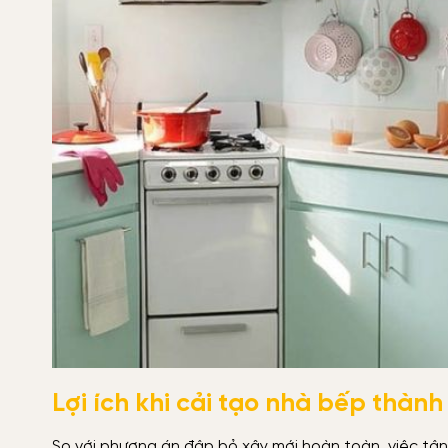
Lợi ích khi cải tạo nhà bếp thàn
So với phương án đập bỏ xây mới hoàn toàn, việc tận d