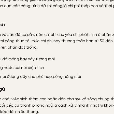
n qua các công trình đã thi công là chi phí thấp hơn và thời
ới
 và sàn đã có sẵn, nên chi phí chủ yếu chỉ phát sinh ở phần x
thi công thực tế, mức chi phí này thường thấp hơn từ 30 đến
trên phần đất trống.
i đổ móng hay xây tường mới
 hoặc cơi nới diện tích
i lại đường dây cho phù hợp công năng mới
gủ
 hạn chế, việc sinh thêm con hoặc đón cha mẹ về sống chung 
ổi bếp cũ thành phòng ngủ là cách xử lý nhanh nhất vì khôn
kéo dài nhiều tháng.