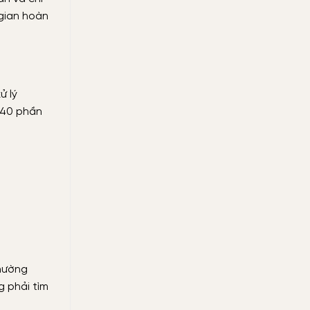
 gian hoàn
ử lý
 40 phần
thường
g phải tìm