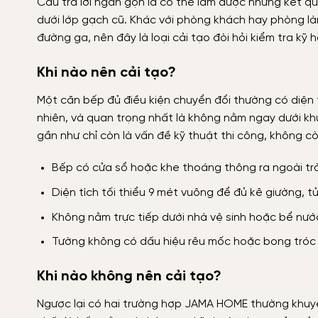
Câu trả lời ngắn gọn là có thể làm được nhưng kết q
dưới lớp gạch cũ. Khác với phòng khách hay phòng là
đường ga, nên đây là loại cải tạo đòi hỏi kiểm tra kỹ
Khi nào nên cải tạo?
Một căn bếp đủ điều kiện chuyển đổi thường có diện t
nhiên, và quan trọng nhất là không nằm ngay dưới khu
gần như chỉ còn là vấn đề kỹ thuật thi công, không còn 
Bếp có cửa sổ hoặc khe thoáng thông ra ngoài trờ
Diện tích tối thiểu 9 mét vuông để đủ kê giường, tủ
Không nằm trực tiếp dưới nhà vệ sinh hoặc bể nướ
Tường không có dấu hiệu rêu mốc hoặc bong tróc
Khi nào không nên cải tạo?
Ngược lại có hai trường hợp JAMA HOME thường khuy