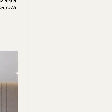
ác đi qua
 bên dưới