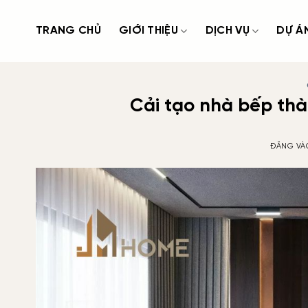
Bỏ
qua
TRANG CHỦ
GIỚI THIỆU
DỊCH VỤ
DỰ Á
nội
dung
Cải tạo nhà bếp th
ĐĂNG V