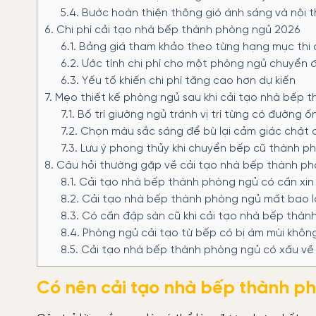
5.4.
Bước hoàn thiện thông gió ánh sáng và nội t
6.
Chi phí cải tạo nhà bếp thành phòng ngủ 2026
6.1.
Bảng giá tham khảo theo từng hạng mục thi
6.2.
Ước tính chi phí cho một phòng ngủ chuyển đ
6.3.
Yếu tố khiến chi phí tăng cao hơn dự kiến
7.
Mẹo thiết kế phòng ngủ sau khi cải tạo nhà bếp 
7.1.
Bố trí giường ngủ tránh vị trí từng có đường ố
7.2.
Chọn màu sắc sáng để bù lại cảm giác chật 
7.3.
Lưu ý phong thủy khi chuyển bếp cũ thành p
8.
Câu hỏi thường gặp về cải tạo nhà bếp thành p
8.1.
Cải tạo nhà bếp thành phòng ngủ có cần xin
8.2.
Cải tạo nhà bếp thành phòng ngủ mất bao l
8.3.
Có cần đập sàn cũ khi cải tạo nhà bếp thàn
8.4.
Phòng ngủ cải tạo từ bếp có bị ám mùi khôn
8.5.
Cải tạo nhà bếp thành phòng ngủ có xấu về
Có nên cải tạo nhà bếp thành p