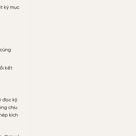
ất kỳ mục
 cùng
ổi kết
ý đọc kỹ
ông chịu
hép kích