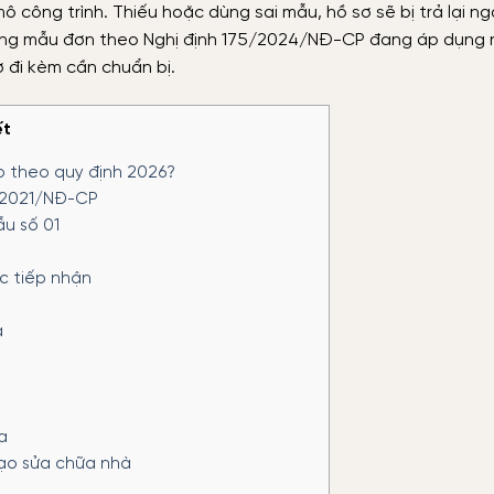
 công trình. Thiếu hoặc dùng sai mẫu, hồ sơ sẽ bị trả lại ng
ng mẫu đơn theo Nghị định 175/2024/NĐ-CP đang áp dụng
 đi kèm cần chuẩn bị.
ết
o theo quy định 2026?
5/2021/NĐ-CP
u số 01
c tiếp nhận
a
a
tạo sửa chữa nhà