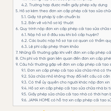
4.2.
Trường hợp được miễn giấy phép xây dựng
5.
Hồ sơ kèm theo đơn xin cấp phép cải tạo sửa ch
5.1.
Giấy tờ pháp lý cần chuẩn bị
5.2.
Bản vẽ và hồ sơ kỹ thuật
6.
Quy trình nộp đơn xin cấp phép cải tạo sửa chữa
6.1.
Nộp hồ sơ ở đâu sau khi bỏ cấp huyện?
6.2.
Các bước nộp hồ sơ tại cơ quan có thẩm qu
6.3.
Lệ phí cấp phép tham khảo
7.
Những lỗi thường gặp khi viết đơn xin cấp phép cả
8.
Chi phí và thời gian liên quan đến đơn xin cấp ph
9.
Câu hỏi thường gặp về đơn xin cấp phép cải tạo 
9.1.
Đơn xin cấp phép cải tạo sửa chữa nhà có th
9.2.
Sửa chữa nhỏ không thay đổi kết cấu có cần
9.3.
Có thể ủy quyền cho người khác nộp đơn xin
9.4.
Hồ sơ xin cấp phép cải tạo sửa chữa nhà bị từ
9.5.
Giấy phép sửa chữa cải tạo nhà có thời hạn 
9.6.
JAMA HOME có hỗ trợ xin cấp phép cải tạo s