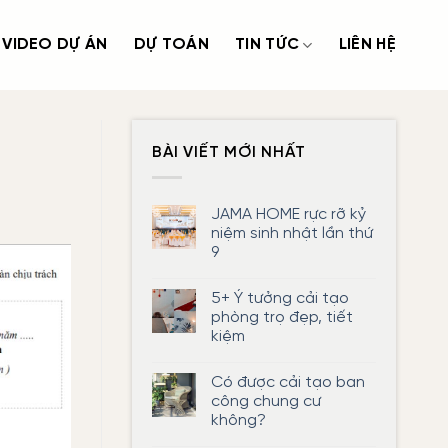
VIDEO DỰ ÁN
DỰ TOÁN
TIN TỨC
LIÊN HỆ
BÀI VIẾT MỚI NHẤT
JAMA HOME rực rỡ kỷ
niệm sinh nhật lần thứ
9
Không
có
5+ Ý tưởng cải tạo
bình
luận
phòng trọ đẹp, tiết
ở
kiệm
JAMA
HOME
Không
rực
có
rỡ
Có được cải tạo ban
bình
kỷ
luận
công chung cư
niệm
ở
sinh
không?
5+
nhật
Ý
lần
Không
tưởng