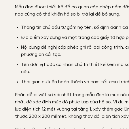
Mẫu đơn được thiết kế để cơ quan cấp phép nắm đầy đ
nào cũng có thể khiến hồ sơ bị trả lại để bổ sung.
Thông tin chủ đầu tư gồm họ tên, số định danh cá nh
Địa điểm xây dựng và một trong các giấy tờ hợp 
Nội dung đề nghị cấp phép ghi rõ loại công trình, c
phương án cải tạo.
Tên đơn vị hoặc cá nhân chủ trì thiết kế kèm mã s
cấu.
Thời gian dự kiến hoàn thành và cam kết chịu trá
Phần dễ bị viết sơ sài nhất trong mẫu đơn là mục nội 
nhất để xác định mức độ phức tạp của hồ sơ. Ví dụ m
lực diện tích 12 mét vuông tại tầng 1, xây thêm gác l
thước 200 x 200 milimét, không thay đổi diện tích xâ