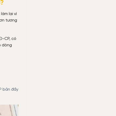
6?
àm lại vì
đơn tương
NĐ-CP, có
có dòng
P bản đầy