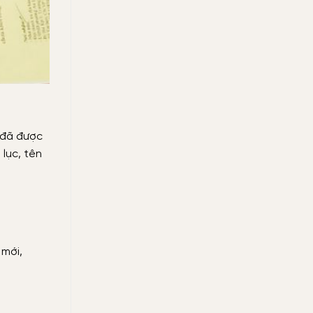
 đã được
lục, tên
 mới,