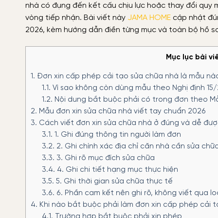
nhà có đụng đến kết cấu chịu lực hoặc thay đổi quy mô
vòng tiếp nhận. Bài viết này
JAMA HOME
cập nhật đú
2026, kèm hướng dẫn điền từng mục và toàn bộ hồ sơ
Mục lục bài vi
1.
Đơn xin cấp phép cải tạo sửa chữa nhà là mẫu nà
1.1.
Vì sao không còn dùng mẫu theo Nghị định 1
1.2.
Nội dung bắt buộc phải có trong đơn theo Mẫ
2.
Mẫu đơn xin sửa chữa nhà viết tay chuẩn 2026
3.
Cách viết đơn xin sửa chữa nhà ở đúng và dễ đượ
3.1.
1. Ghi đúng thông tin người làm đơn
3.2.
2. Ghi chính xác địa chỉ căn nhà cần sửa chữ
3.3.
3. Ghi rõ mục đích sửa chữa
3.4.
4. Ghi chi tiết hạng mục thực hiện
3.5.
5. Ghi thời gian sửa chữa thực tế
3.6.
6. Phần cam kết nên ghi rõ, không viết qua lo
4.
Khi nào bắt buộc phải làm đơn xin cấp phép cải 
4.1.
Trường hợp bắt buộc phải xin phép