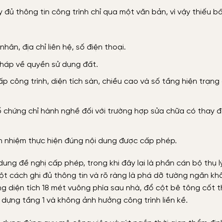
ủ thông tin công trình chỉ qua một văn bản, vì vậy thiếu b
ân, địa chỉ liên hệ, số điện thoại.
pháp về quyền sử dụng đất.
ấp công trình, diện tích sàn, chiều cao và số tầng hiện trạng
ố chứng chỉ hành nghề đối với trường hợp sửa chữa có thay đ
ch nhiệm thực hiện đúng nội dung được cấp phép.
dung đề nghị cấp phép, trong khi đây lại là phần cán bộ thụ l
ột cách ghi đủ thông tin và rõ ràng là phá dỡ tường ngăn kh
ửng diện tích 18 mét vuông phía sau nhà, đổ cột bê tông cốt t
y dựng tầng 1 và không ảnh hưởng công trình liền kề.