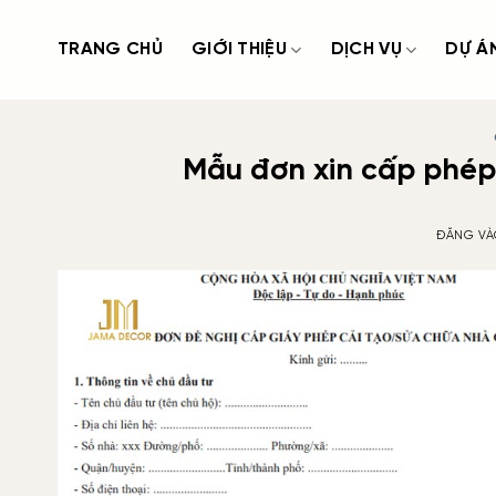
Bỏ
qua
TRANG CHỦ
GIỚI THIỆU
DỊCH VỤ
DỰ Á
nội
dung
Mẫu đơn xin cấp phép
ĐĂNG V