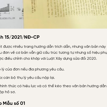
nh 15/2021/NĐ-CP
ất được nhiều trang hướng dẫn trích dẫn, nhưng văn bản này
 đơn về cơ bản vẫn giữ cấu trúc tương tự nhưng số hiệu phụ 
ợc điều chỉnh cho khớp với Luật Xây dựng sửa đổi 2020.
p lý của đơn nếu địa phương yêu cầu.
 cán bộ thụ lý yêu cầu nộp lại.
hính thức có hiệu lực và có thể kéo theo văn bản hướng dẫn
nộp hồ sơ.
o Mẫu số 01