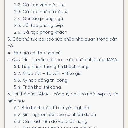
2.2.
Cải tạo villa biệt thự
2.3.
Cải tạo nhà cũ cấp 4
2.4.
Cải tạo phòng ngủ
2.5.
Cải tạo phòng bếp
2.6.
Cải tạo phòng khách
3.
Các thủ tục cải tạo sửa chữa nhà quan trọng cần
có
4.
Báo giá cải tạo nhà cũ
5.
Quy trình tư vấn cải tạo – sửa chữa nhà của JAMA
5.1.
Tiếp nhận thông tin khách hàng
5.2.
Khảo sát – Tư vấn – Báo giá
5.3.
Ký hợp đồng thi công
5.4.
Triển khai thi công
6.
Lợi thế của JAMA – công ty cải tạo nhà đẹp, uy tín
hiện nay
6.1.
Bảo hành bảo trì chuyên nghiệp
6.2.
Kinh nghiệm cải tạo cũ nhiều dự án
6.3.
Cam kết tiến độ và chất lượng