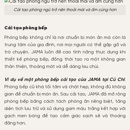
Cải tạo phòng ngủ trở nên thoải mái và ấm cúng hơn
Cải tạo phòng bếp
Phòng bếp không chỉ là nơi chuẩn bị món ăn mà còn là
trung tâm của gia đình, nơi mọi người có thể gặp gỡ và
trò chuyện. JAMA luôn đề cao tính năng thực dụng khi
thiết kế phòng bếp, đồng thời tạo ra một không gian
thân thiện, thoáng mát và dễ dàng lau chùi.
Ví dụ về một phòng bếp cải tạo của JAMA tại Củ Chi
:
Phòng bếp cũ khá tối tăm và chật hẹp, không đủ không
gian để chuẩn bị món ăn. Sau cải tạo, JAMA đã mở rộng
phòng bếp bằng cách tách phòng ăn riêng biệt, tăng
diện tích lưu trữ và sử dụng gam màu trắng kết hợp với
gạch men bóng để tạo cảm giác sạch sẽ và thoáng
đãng hơn.