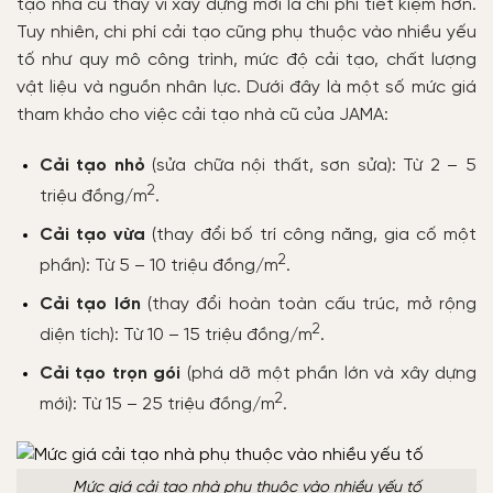
tạo nhà cũ thay vì xây dựng mới là chi phí tiết kiệm hơn.
Tuy nhiên, chi phí cải tạo cũng phụ thuộc vào nhiều yếu
tố như quy mô công trình, mức độ cải tạo, chất lượng
vật liệu và nguồn nhân lực. Dưới đây là một số mức giá
tham khảo cho việc cải tạo nhà cũ của JAMA:
Cải tạo nhỏ
(sửa chữa nội thất, sơn sửa): Từ 2 – 5
2
triệu đồng/m
.
Cải tạo vừa
(thay đổi bố trí công năng, gia cố một
2
phần): Từ 5 – 10 triệu đồng/m
.
Cải tạo lớn
(thay đổi hoàn toàn cấu trúc, mở rộng
2
diện tích): Từ 10 – 15 triệu đồng/m
.
Cải tạo trọn gói
(phá dỡ một phần lớn và xây dựng
2
mới): Từ 15 – 25 triệu đồng/m
.
Mức giá cải tạo nhà phụ thuộc vào nhiều yếu tố