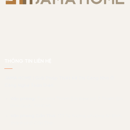
THÔNG TIN LIÊN HỆ
JAMA HOME | Giải Pháp Thiết Kế Thi Công Nhà Ở
Công Nghệ Toàn Diện
Văn phòng:
Toà nhà Thanh Đa View (số 7 Thanh Đa,
Bình Quới, TP.HCM)
Văn phòng Cần Thơ:
133 Tú Xương, phường An Bình,
thành phố Cần Thơ