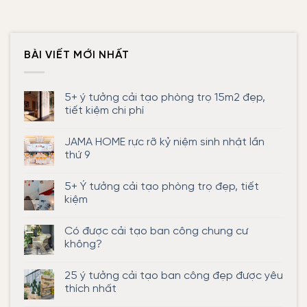
BÀI VIẾT MỚI NHẤT
5+ ý tưởng cải tạo phòng trọ 15m2 đẹp,
tiết kiệm chi phí
Không
có
JAMA HOME rực rỡ kỷ niệm sinh nhật lần
bình
luận
thứ 9
ở
5+
Không
ý
có
5+ Ý tưởng cải tạo phòng trọ đẹp, tiết
tưởng
bình
cải
luận
kiệm
tạo
ở
phòng
JAMA
Không
trọ
HOME
có
Có được cải tạo ban công chung cư
15m2
rực
bình
đẹp,
rỡ
luận
không?
tiết
kỷ
ở
kiệm
niệm
5+
Không
chi
sinh
Ý
có
25 ý tưởng cải tạo ban công đẹp được yêu
phí
nhật
tưởng
bình
lần
cải
luận
thích nhất
thứ
tạo
ở
9
phòng
Có
Không