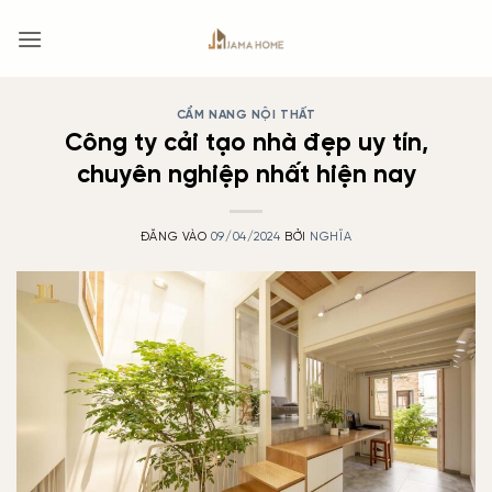
Bỏ
qua
nội
dung
CẨM NANG NỘI THẤT
Công ty cải tạo nhà đẹp uy tín,
chuyên nghiệp nhất hiện nay
ĐĂNG VÀO
09/04/2024
BỞI
NGHĨA