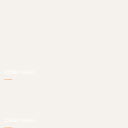
Xưởng HCM:
71 Quốc Lộ 13, P. Hiệp Bình Chánh, Tp.
Thủ Đức
Xưởng Quy Nhơn
Tổ 1, Khu vực 8, phường Nhơn Phú,
Quy Nhơn
Hotline:
07 056 23456
Email:
noithatjama@gmail.com
CHÍNH SÁCH
Chính sách bảo hành
Chính sách bảo mật
CHÍNH SÁCH