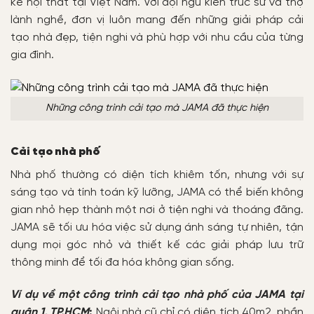
kế nội thất tại Việt Nam. Với đội ngũ kiến trúc sư và thợ
lành nghề, đơn vị luôn mang đến những giải pháp cải
tạo nhà đẹp, tiện nghi và phù hợp với nhu cầu của từng
gia đình.
Những công trình cải tạo mà JAMA đã thực hiện
Cải tạo nhà phố
Nhà phố thường có diện tích khiêm tốn, nhưng với sự
sáng tạo và tính toán kỹ lưỡng, JAMA có thể biến không
gian nhỏ hẹp thành một nơi ở tiện nghi và thoáng đãng.
JAMA sẽ tối ưu hóa việc sử dụng ánh sáng tự nhiên, tận
dụng mọi góc nhỏ và thiết kế các giải pháp lưu trữ
thông minh để tối đa hóa không gian sống.
Ví dụ về một công trình cải tạo nhà phố của JAMA tại
quận 1, TP.HCM
:
Ngôi nhà cũ chỉ có diện tích 40m2, phần