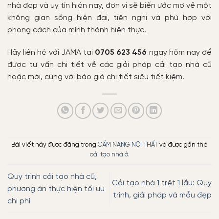
nhà đẹp và uy tín hiện nay, đơn vị sẽ biến ước mơ về một
không gian sống hiện đại, tiện nghi và phù hợp với
phong cách của mình thành hiện thực.
Hãy liên hệ với JAMA tại
0705 623 456
ngay hôm nay để
được tư vấn chi tiết về các giải pháp cải tạo nhà cũ
hoặc mới, cùng với báo giá chi tiết siêu tiết kiệm.
Bài viết này được đăng trong
CẨM NANG NỘI THẤT
và được gắn thẻ
cải tạo nhà ở
.
Quy trình cải tạo nhà cũ,
Cải tạo nhà 1 trệt 1 lầu: Quy
phương án thực hiện tối ưu
trình, giải pháp và mẫu đẹp
chi phí