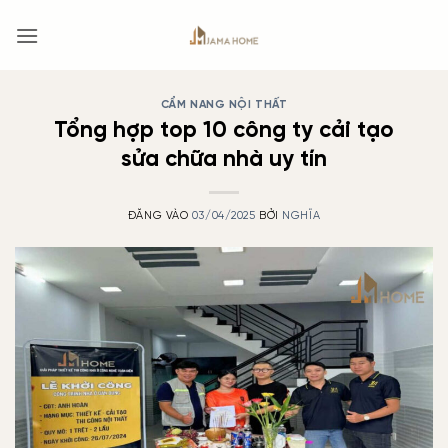
Bỏ
qua
nội
dung
CẨM NANG NỘI THẤT
Tổng hợp top 10 công ty cải tạo
sửa chữa nhà uy tín
ĐĂNG VÀO
03/04/2025
BỞI
NGHĨA