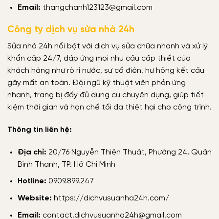
Email:
thangchanh123123@gmail.com
Công ty dịch vụ sửa nhà 24h
Sửa nhà 24h nổi bật với dịch vụ sửa chữa nhanh và xử lý
khẩn cấp 24/7, đáp ứng mọi nhu cầu cấp thiết của
khách hàng như rò rỉ nước, sự cố điện, hư hỏng kết cấu
gây mất an toàn. Đội ngũ kỹ thuật viên phản ứng
nhanh, trang bị đầy đủ dụng cụ chuyên dụng, giúp tiết
kiệm thời gian và hạn chế tối đa thiệt hại cho công trình.
Thông tin liên hệ:
Địa chỉ:
20/76 Nguyễn Thiện Thuật, Phường 24, Quận
Bình Thạnh, TP. Hồ Chí Minh
Hotline:
0909.899.247
Website:
https://dichvusuanha24h.com/
Email:
contact.dichvusuanha24h@gmail.com