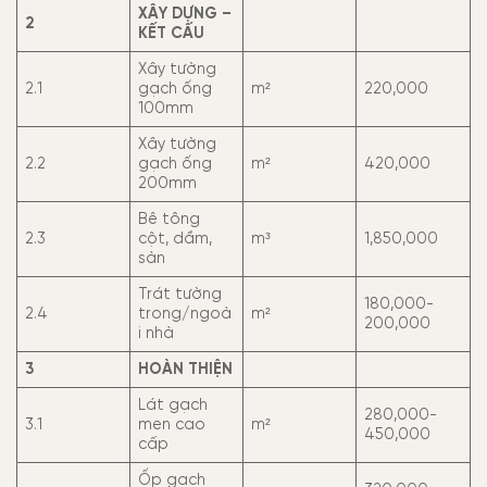
XÂY DỰNG –
2
KẾT CẤU
Xây tường
2.1
gạch ống
m²
220,000
100mm
Xây tường
2.2
gạch ống
m²
420,000
200mm
Bê tông
2.3
cột, dầm,
m³
1,850,000
sàn
Trát tường
180,000-
2.4
trong/ngoà
m²
200,000
i nhà
3
HOÀN THIỆN
Lát gạch
280,000-
3.1
men cao
m²
450,000
cấp
Ốp gạch