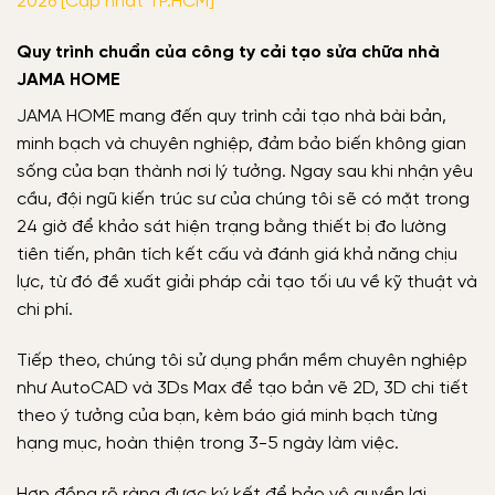
2026 [Cập nhật TP.HCM]
Quy trình chuẩn của công ty cải tạo sửa chữa nhà
JAMA HOME
JAMA HOME mang đến quy trình cải tạo nhà bài bản,
minh bạch và chuyên nghiệp, đảm bảo biến không gian
sống của bạn thành nơi lý tưởng. Ngay sau khi nhận yêu
cầu, đội ngũ kiến trúc sư của chúng tôi sẽ có mặt trong
24 giờ để khảo sát hiện trạng bằng thiết bị đo lường
tiên tiến, phân tích kết cấu và đánh giá khả năng chịu
lực, từ đó đề xuất giải pháp cải tạo tối ưu về kỹ thuật và
chi phí.
Tiếp theo, chúng tôi sử dụng phần mềm chuyên nghiệp
như AutoCAD và 3Ds Max để tạo bản vẽ 2D, 3D chi tiết
theo ý tưởng của bạn, kèm báo giá minh bạch từng
hạng mục, hoàn thiện trong 3-5 ngày làm việc.
Hợp đồng rõ ràng được ký kết để bảo vệ quyền lợi