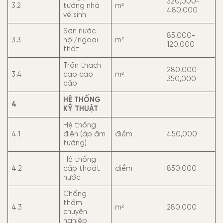
320,000-
3.2
tường nhà
m²
480,000
vệ sinh
Sơn nước
85,000-
3.3
nội/ngoại
m²
120,000
thất
Trần thạch
280,000-
3.4
cao cao
m²
350,000
cấp
HỆ THỐNG
4
KỸ THUẬT
Hệ thống
4.1
điện (áp âm
điểm
450,000
tường)
Hệ thống
4.2
cấp thoát
điểm
850,000
nước
Chống
thấm
4.3
m²
280,000
chuyên
nghiệp