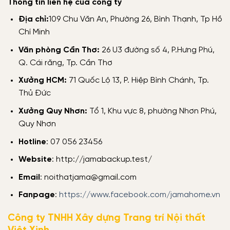
Thông tin liên hệ của công ty
Địa chỉ:
109 Chu Văn An, Phường 26, Bình Thạnh, Tp Hồ
Chí Minh
Văn phòng Cần Thơ:
26 U3 đường số 4, P.Hưng Phú,
Q. Cái răng, Tp. Cần Thơ
Xưởng HCM:
71 Quốc Lộ 13, P. Hiệp Bình Chánh, Tp.
Thủ Đức
Xưởng Quy Nhơn:
Tổ 1, Khu vực 8, phường Nhơn Phú,
Quy Nhơn
Hotline
: 07 056 23456
Website
: http://jamabackup.test/
Email
: noithatjama@gmail.com
Fanpage
:
https://www.facebook.com/jamahome.vn
Công ty TNHH Xây dựng Trang trí Nội thất