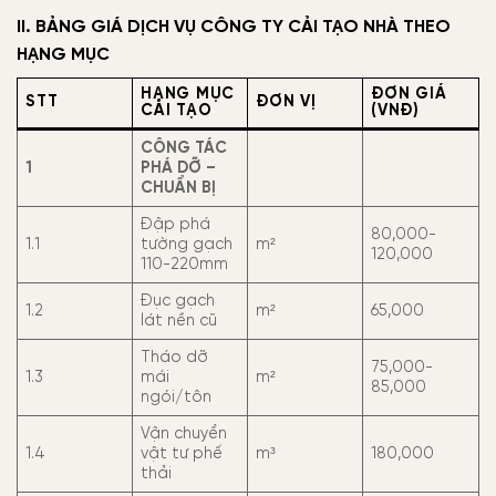
II. BẢNG GIÁ DỊCH VỤ CÔNG TY CẢI TẠO NHÀ THEO
HẠNG MỤC
HẠNG MỤC
ĐƠN GIÁ
STT
ĐƠN VỊ
CẢI TẠO
(VNĐ)
CÔNG TÁC
1
PHÁ DỠ –
CHUẨN BỊ
Đập phá
80,000-
1.1
tường gạch
m²
120,000
110-220mm
Đục gạch
1.2
m²
65,000
lát nền cũ
Tháo dỡ
75,000-
1.3
mái
m²
85,000
ngói/tôn
Vận chuyển
1.4
vật tư phế
m³
180,000
thải