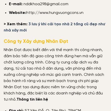
E-mail:
nddkhoa298@gmail.com
Website:
http://www.hungvuongcons.vn
> Xem thêm:
3 lưu ý khi cải tạo nhà 2 tầng cũ đẹp như
nhà xây mới
Công ty Xây dựng Nhân Đạt
Nhân Đạt được biết đến với thế mạnh thi công nhanh,
đảm bảo tiến độ giao công trình đúng hẹn mà vẫn giữ
chất lượng công trình. Công ty cung cấp dịch vụ đa
dạng, từ cải tạo nhà ở dân dụng, văn phòng đến nhà
xưởng công nghiệp với mức giá cạnh tranh. Chính sách
bảo hành rõ ràng và sự minh bạch trong chi phí giúp
Nhân Đạt tạo dựng được niềm tin vững chắc trong
khách hàng, đặc biệt là các doanh nghiệp và chủ đầu
tư nhỏ.
Thông tin liên hệ
Địa chỉ:
57 Yên Đỗ, Q. Tân Phú, TPHCM