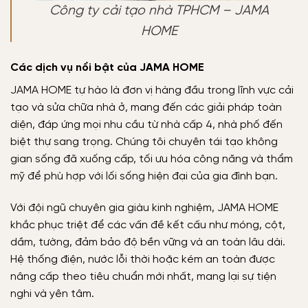
Công ty cải tạo nhà TPHCM – JAMA
HOME
Các dịch vụ nổi bật của JAMA HOME
JAMA HOME tự hào là đơn vị hàng đầu trong lĩnh vực cải
tạo và sửa chữa nhà ở, mang đến các giải pháp toàn
diện, đáp ứng mọi nhu cầu từ nhà cấp 4, nhà phố đến
biệt thự sang trọng. Chúng tôi chuyên tái tạo không
gian sống đã xuống cấp, tối ưu hóa công năng và thẩm
mỹ để phù hợp với lối sống hiện đại của gia đình bạn.
Với đội ngũ chuyên gia giàu kinh nghiệm, JAMA HOME
khắc phục triệt để các vấn đề kết cấu như móng, cột,
dầm, tường, đảm bảo độ bền vững và an toàn lâu dài.
Hệ thống điện, nước lỗi thời hoặc kém an toàn được
nâng cấp theo tiêu chuẩn mới nhất, mang lại sự tiện
nghi và yên tâm.