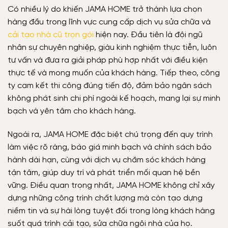
Có nhiều lý do khiến JAMA HOME trở thành lựa chọn
hàng đầu trong lĩnh vực cung cấp dịch vụ sửa chữa và
cải tạo nhà cũ trọn gói
hiện nay. Đầu tiên là đội ngũ
nhân sự chuyên nghiệp, giàu kinh nghiệm thực tiễn, luôn
tư vấn và đưa ra giải pháp phù hợp nhất với điều kiện
thực tế và mong muốn của khách hàng. Tiếp theo, công
ty cam kết thi công đúng tiến độ, đảm bảo ngân sách
không phát sinh chi phí ngoài kế hoạch, mang lại sự minh
bạch và yên tâm cho khách hàng.
Ngoài ra, JAMA HOME đặc biệt chú trọng đến quy trình
làm việc rõ ràng, báo giá minh bạch và chính sách bảo
hành dài hạn, cùng với dịch vụ chăm sóc khách hàng
tận tâm, giúp duy trì và phát triển mối quan hệ bền
vững. Điều quan trọng nhất, JAMA HOME không chỉ xây
dựng những công trình chất lượng mà còn tạo dựng
niềm tin và sự hài lòng tuyệt đối trong lòng khách hàng
suốt quá trình cải tạo, sửa chữa ngôi nhà của họ.