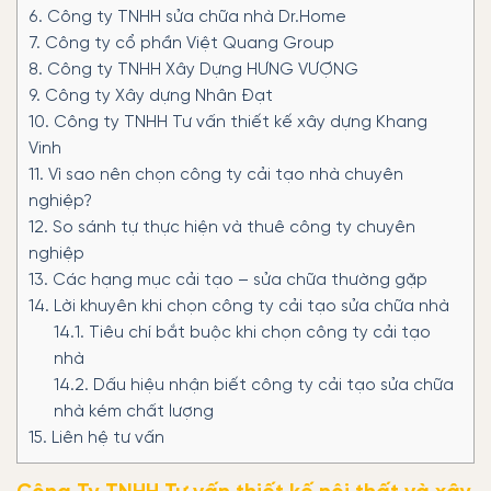
6.
Công ty TNHH sửa chữa nhà Dr.Home
7.
Công ty cổ phần Việt Quang Group
8.
Công ty TNHH Xây Dựng HƯNG VƯỢNG
9.
Công ty Xây dựng Nhân Đạt
10.
Công ty TNHH Tư vấn thiết kế xây dựng Khang
Vinh
11.
Vì sao nên chọn công ty cải tạo nhà chuyên
nghiệp?
12.
So sánh tự thực hiện và thuê công ty chuyên
nghiệp
13.
Các hạng mục cải tạo – sửa chữa thường gặp
14.
Lời khuyên khi chọn công ty cải tạo sửa chữa nhà
14.1.
Tiêu chí bắt buộc khi chọn công ty cải tạo
nhà
14.2.
Dấu hiệu nhận biết công ty cải tạo sửa chữa
nhà kém chất lượng
15.
Liên hệ tư vấn