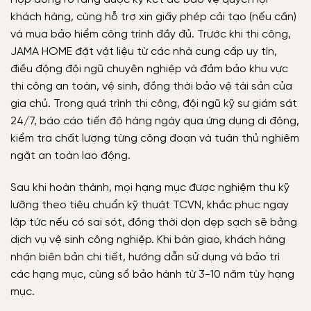
khách hàng, cùng hỗ trợ xin giấy phép cải tạo (nếu cần)
và mua bảo hiểm công trình đầy đủ. Trước khi thi công,
JAMA HOME đặt vật liệu từ các nhà cung cấp uy tín,
điều động đội ngũ chuyên nghiệp và đảm bảo khu vực
thi công an toàn, vệ sinh, đồng thời bảo vệ tài sản của
gia chủ. Trong quá trình thi công, đội ngũ kỹ sư giám sát
24/7, báo cáo tiến độ hàng ngày qua ứng dụng di động,
kiểm tra chất lượng từng công đoạn và tuân thủ nghiêm
ngặt an toàn lao động.
Sau khi hoàn thành, mọi hạng mục được nghiệm thu kỹ
lưỡng theo tiêu chuẩn kỹ thuật TCVN, khắc phục ngay
lập tức nếu có sai sót, đồng thời dọn dẹp sạch sẽ bằng
dịch vụ vệ sinh công nghiệp. Khi bàn giao, khách hàng
nhận biên bản chi tiết, hướng dẫn sử dụng và bảo trì
các hạng mục, cùng sổ bảo hành từ 3-10 năm tùy hạng
mục.