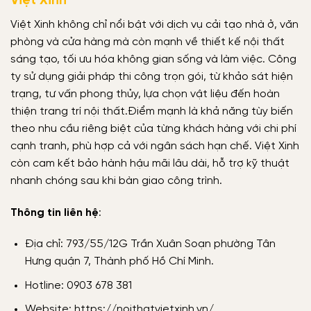
Việt Xinh
Việt Xinh không chỉ nổi bật với dịch vụ cải tạo nhà ở, văn
phòng và cửa hàng mà còn mạnh về thiết kế nội thất
sáng tạo, tối ưu hóa không gian sống và làm việc. Công
ty sử dụng giải pháp thi công trọn gói, từ khảo sát hiện
trạng, tư vấn phong thủy, lựa chọn vật liệu đến hoàn
thiện trang trí nội thất.Điểm mạnh là khả năng tùy biến
theo nhu cầu riêng biệt của từng khách hàng với chi phí
cạnh tranh, phù hợp cả với ngân sách hạn chế. Việt Xinh
còn cam kết bảo hành hậu mãi lâu dài, hỗ trợ kỹ thuật
nhanh chóng sau khi bàn giao công trình.
Thông tin liên hệ
:
Địa chỉ: 793/55/12G Trần Xuân Soạn phường Tân
Hưng quận 7, Thành phố Hồ Chí Minh.
Hotline: 0903 678 381
Website: https://noithatvietxinh.vn/