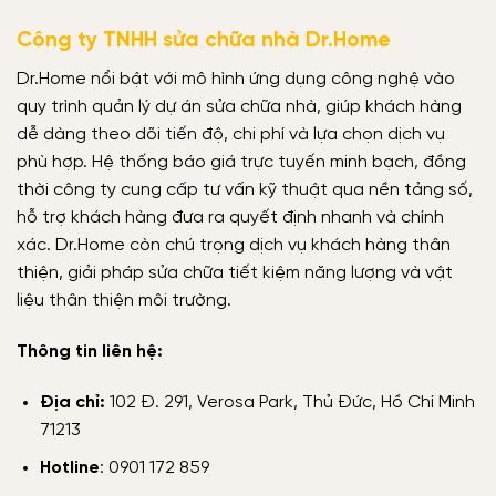
Công ty TNHH sửa chữa nhà Dr.Home
Dr.Home nổi bật với mô hình ứng dụng công nghệ vào
quy trình quản lý dự án sửa chữa nhà, giúp khách hàng
dễ dàng theo dõi tiến độ, chi phí và lựa chọn dịch vụ
phù hợp. Hệ thống báo giá trực tuyến minh bạch, đồng
thời công ty cung cấp tư vấn kỹ thuật qua nền tảng số,
hỗ trợ khách hàng đưa ra quyết định nhanh và chính
xác. Dr.Home còn chú trọng dịch vụ khách hàng thân
thiện, giải pháp sửa chữa tiết kiệm năng lượng và vật
liệu thân thiện môi trường.
Thông tin liên hệ:
Địa chỉ:
102 Đ. 291, Verosa Park, Thủ Đức, Hồ Chí Minh
71213
Hotline
: 0901 172 859