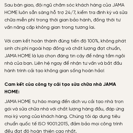
Sau bàn giao, đội ngũ chăm sóc khách hàng của JAMA
HOME luôn sẵn sàng hỗ trợ 24/7, kiểm tra định kỳ và sửa
chữa miễn phí trong thời gian bảo hành, đồng thời tư
vấn nâng cấp không gian trong tương lai.
Với cam kết hoàn thành đúng tiến độ 100%, không phát
sinh chi phí ngoài hợp đồng và chất lượng đạt chuẩn,
JAMA HOME là lựa chọn đáng tin cậy để nâng tầm ngôi
nhà của bạn. Liên hệ ngay để nhận tư vấn và bắt đầu
hành trình cải tạo không gian sống hoàn hảo!
Cam kết của công ty cải tạo sửa chữa nhà JAMA
HOME:
JAMA HOME tự hào mang đến dịch vụ
cải tạo nhà trọn
gói
và sửa chữa nhà với chất lượng hàng đầu, đáp ứng
mọi kỳ vọng của khách hàng. Chúng tôi áp dụng tiêu
chuẩn quốc tế ISO 9001:2015, đảm bảo mọi công trình
đều đạt độ hoàn thiện cao nhất.