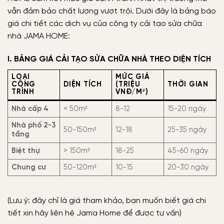
vẫn đảm bảo chất lượng vượt trội. Dưới đây là bảng báo
giá chi tiết các dịch vụ của công ty cải tạo sửa chữa
nhà JAMA HOME:
I. BẢNG GIÁ CẢI TẠO SỬA CHỮA NHÀ THEO DIỆN TÍCH
LOẠI
MỨC GIÁ
CÔNG
DIỆN TÍCH
(TRIỆU
THỜI GIAN
TRÌNH
VNĐ/M²)
Nhà cấp 4
< 50m²
8-12
15-20 ngày
Nhà phố 2-3
50-150m²
12-18
25-35 ngày
tầng
Biệt thự
> 150m²
18-25
45-60 ngày
Chung cư
50-120m²
10-15
20-30 ngày
(Lưu ý: đây chỉ là giá tham khảo, bạn muốn biết giá chi
tiết xin hãy liên hệ Jama Home để được tư vấn)