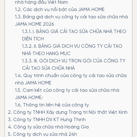
nhà hàng đầu Việt Nam
1.2.
Các dịch vụ nổi bật của JAMA HOME
1.3.
Bảng giá dịch vụ công ty cải tạo sửa chữa nhà
JAMA HOME 2026
1.3.1.
I. BẢNG GIÁ CẢI TẠO SỬA CHỮA NHÀ THEO
DIỆN TÍCH
1.3.2.
II. BẢNG GIÁ DỊCH VỤ CÔNG TY CẢI TẠO
NHÀ THEO HẠNG MỤC
1.3.3.
III. GÓI DỊCH VỤ TRỌN GÓI CỦA CÔNG TY
CẢI TẠO SỬA CHỮA NHÀ
1.4.
Quy trình chuẩn của công ty cải tạo sửa chữa
nhà JAMA HOME
1.5.
Cam kết của công ty cải tạo sửa chữa nhà
JAMA HOME:
1.6.
Thông tin liên hệ của công ty
2.
Công ty TNHH Xây dựng Trang trí Nội thất Việt Xinh
3.
Công ty TNHH DV KT Hưng Thịnh
4.
Công ty sửa chữa nhà Hoàng Gia
5.
Công ty dịch vụ sửa nhà 24h