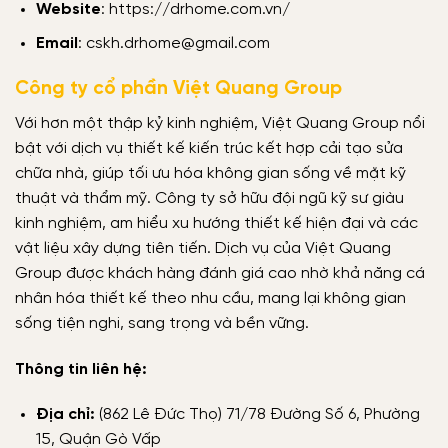
Website
: https://drhome.com.vn/
Email
: cskh.drhome@gmail.com
Công ty cổ phần Việt Quang Group
Với hơn một thập kỷ kinh nghiệm, Việt Quang Group nổi
bật với dịch vụ thiết kế kiến trúc kết hợp cải tạo sửa
chữa nhà, giúp tối ưu hóa không gian sống về mặt kỹ
thuật và thẩm mỹ. Công ty sở hữu đội ngũ kỹ sư giàu
kinh nghiệm, am hiểu xu hướng thiết kế hiện đại và các
vật liệu xây dựng tiên tiến. Dịch vụ của Việt Quang
Group được khách hàng đánh giá cao nhờ khả năng cá
nhân hóa thiết kế theo nhu cầu, mang lại không gian
sống tiện nghi, sang trọng và bền vững.
Thông tin liên hệ:
Địa chỉ:
(862 Lê Đức Thọ) 71/78 Đường Số 6, Phường
15, Quận Gò Vấp