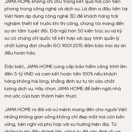
JAMA HOME không chỉ chú trọng kết quả mà còn tiên
phong trong công nghệ và dịch vụ. Là đơn vị đầu tiên tại
Việt Nam áp dụng công nghệ 3D để khách hàng trải
nghiệm thiết kế trước khi thi công, chúng tôi mang đến
sự an tâm tuyệt đối. Đội ngũ hơn 50 kiến trúc sư và kỹ
sư có chứng chỉ quốc tế kết hợp với quy trình quản lý
chất lượng đạt chuẩn ISO 9001:2015 đảm bảo mọi dự án
đều hoàn hảo.
Đặc biệt, JAMA HOME cung cấp bảo hiểm công trình lên
đến 5 tỷ VNĐ và cam kết hoàn tiền 100% nếu khách
hàng không hài lòng, khẳng định sự tự tin vào chất
lượng dịch vụ. Hãy chọn JAMA HOME để biến ngôi nhà
mơ ước của bạn thành hiện thực!
JAMA HOME ra đời với sứ mệnh mang đến cho người Việt
những không gian sống không chỉ đẹp mắt mà còn bền
vững, tiện nghi và phù hợp với xu hướng hiện đại. Từ
những bước đầu thành lập, công ty đã xác định rõ vai