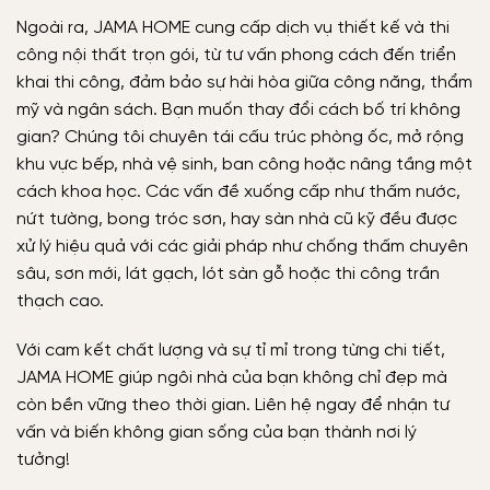
Ngoài ra, JAMA HOME cung cấp dịch vụ thiết kế và thi
công nội thất trọn gói, từ tư vấn phong cách đến triển
khai thi công, đảm bảo sự hài hòa giữa công năng, thẩm
mỹ và ngân sách. Bạn muốn thay đổi cách bố trí không
gian? Chúng tôi chuyên tái cấu trúc phòng ốc, mở rộng
khu vực bếp, nhà vệ sinh, ban công hoặc nâng tầng một
cách khoa học. Các vấn đề xuống cấp như thấm nước,
nứt tường, bong tróc sơn, hay sàn nhà cũ kỹ đều được
xử lý hiệu quả với các giải pháp như chống thấm chuyên
sâu, sơn mới, lát gạch, lót sàn gỗ hoặc thi công trần
thạch cao.
Với cam kết chất lượng và sự tỉ mỉ trong từng chi tiết,
JAMA HOME giúp ngôi nhà của bạn không chỉ đẹp mà
còn bền vững theo thời gian. Liên hệ ngay để nhận tư
vấn và biến không gian sống của bạn thành nơi lý
tưởng!