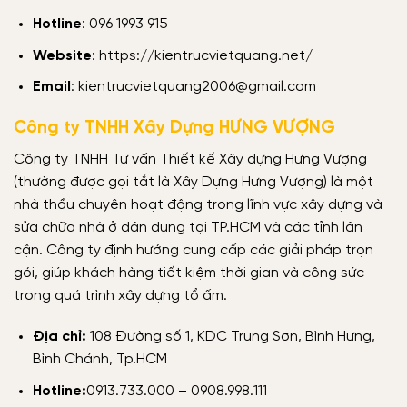
Hotline
: 096 1993 915
Website
: https://kientrucvietquang.net/
Email
: kientrucvietquang2006@gmail.com
Công ty TNHH Xây Dựng HƯNG VƯỢNG
Công ty TNHH Tư vấn Thiết kế Xây dựng Hưng Vượng
(thường được gọi tắt là Xây Dựng Hưng Vượng) là một
nhà thầu chuyên hoạt động trong lĩnh vực xây dựng và
sửa chữa nhà ở dân dụng tại TP.HCM và các tỉnh lân
cận. Công ty định hướng cung cấp các giải pháp trọn
gói, giúp khách hàng tiết kiệm thời gian và công sức
trong quá trình xây dựng tổ ấm.
Địa chỉ:
108 Đường số 1, KDC Trung Sơn, Bình Hưng,
Bình Chánh, Tp.HCM
Hotline:
0913.733.000 – 0908.998.111