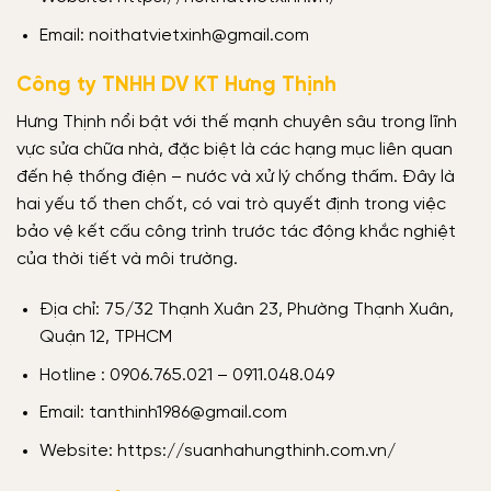
Email: noithatvietxinh@gmail.com
Công ty TNHH DV KT Hưng Thịnh
Hưng Thịnh nổi bật với thế mạnh chuyên sâu trong lĩnh
vực sửa chữa nhà, đặc biệt là các hạng mục liên quan
đến hệ thống điện – nước và xử lý chống thấm. Đây là
hai yếu tố then chốt, có vai trò quyết định trong việc
bảo vệ kết cấu công trình trước tác động khắc nghiệt
của thời tiết và môi trường.
Địa chỉ: 75/32 Thạnh Xuân 23, Phường Thạnh Xuân,
Quận 12, TPHCM
Hotline : 0906.765.021 – 0911.048.049
Email: tanthinh1986@gmail.com
Website: https://suanhahungthinh.com.vn/