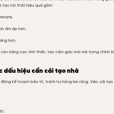
i tạo nội thất hiệu quả gồm:
minate.
ian ấm áp hơn.
oáng hơn.
 còn nâng cao tinh thần, tạo cảm giác mới mẻ trong chính 
c dấu hiệu cần cải tạo nhà
động kế hoạch bảo trì, tránh hư hỏng lan rộng. Việc cải tạo
.
ớc.