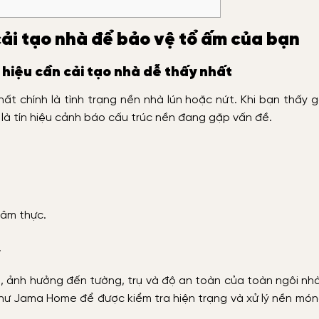
cải tạo nhà để bảo vệ tổ ấm của bạn
 hiệu cần cải tạo nhà dễ thấy nhất
ất chính là tình trạng nền nhà lún hoặc nứt. Khi bạn thấy
 là tín hiệu cảnh báo cấu trúc nền đang gặp vấn đề.
âm thực.
.
g, ảnh hưởng đến tường, trụ và độ an toàn của toàn ngôi nhà
ư Jama Home để được kiểm tra hiện trạng và xử lý nền món