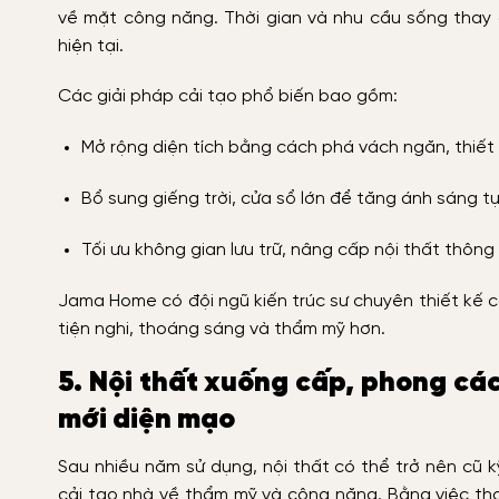
về mặt công năng. Thời gian và nhu cầu sống thay
hiện tại.
Các giải pháp cải tạo phổ biến bao gồm:
Mở rộng diện tích bằng cách phá vách ngăn, thiết 
Bổ sung giếng trời, cửa sổ lớn để tăng ánh sáng tự
Tối ưu không gian lưu trữ, nâng cấp nội thất thông
Jama Home có đội ngũ kiến trúc sư chuyên thiết kế c
tiện nghi, thoáng sáng và thẩm mỹ hơn.
5. Nội thất xuống cấp, phong các
mới diện mạo
Sau nhiều năm sử dụng, nội thất có thể trở nên cũ k
cải tạo nhà về thẩm mỹ và công năng. Bằng việc thay 