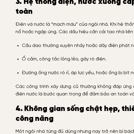
3. Hệ thống điện, nước xuống cấ
toàn
Điện và nước là “mạch máu” của ngôi nhà. Khi hệ thố
nổ hoặc ngập úng. Các dấu hiệu cần cải tạo nhà liê
Cầu dao thường xuyên nhảy hoặc dây điện phát nh
Ổ cắm, công tắc lỏng lẻo, gây rò điện.
Đường ống nước rò rỉ, áp lực yếu, hoặc ống bị bít 
Các công trình xây dựng cũ thường không đáp ứng đư
điện nước là bước quan trọng để đảm bảo an toàn và 
4. Không gian sống chật hẹp, thi
công năng
Một ngôi nhà từng đủ dùng nhưng nay trở nên bí bách