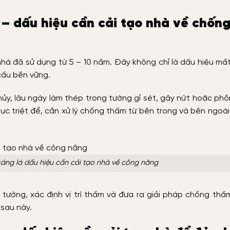
 – dấu hiệu cần cải tạo nhà về chốn
nhà đã sử dụng từ 5 – 10 năm. Đây không chỉ là dấu hiệu m
cấu bền vững.
hủy, lâu ngày làm thép trong tường gỉ sét, gây nứt hoặc ph
phục triệt để, cần xử lý chống thấm từ bên trong và bên ngoà
sáng là dấu hiệu cần cải tạo nhà về công năng
ờng, xác định vị trí thấm và đưa ra giải pháp chống thấm
 sau này.