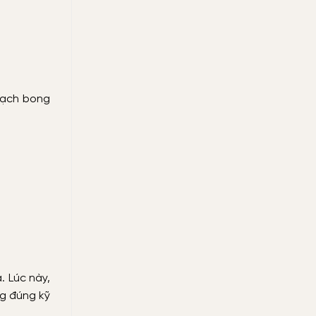
 gạch bong
. Lúc này,
g đúng kỹ