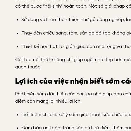
có thể được “hồi sinh” hoàn toàn. Một số giải pháp cả
Sử dụng vật liệu thân thiện như gỗ công nghiệp, la
Thay đèn chiếu sáng, rèm, sàn gỗ để tạo không g
Thiết kế nội thất tối giản giúp căn nhà rộng và th
Cải tạo nội thất không chỉ giúp ngôi nhà đẹp hơn mà
quen thuộc.
Lợi ích của việc nhận biết sớm cá
Phát hiện sớm dấu hiệu cần cải tạo nhà giúp bạn chủ 
điểm còn mang lại nhiều lợi ích:
Tiết kiệm chi phí: xử lý sớm giúp tránh sửa chữa lớn
Đảm bảo an toàn: tránh sập nứt, rò điện, thấm nư