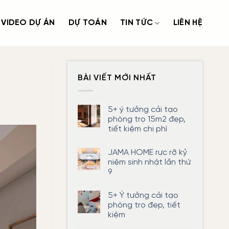
VIDEO DỰ ÁN
DỰ TOÁN
TIN TỨC
LIÊN HỆ
BÀI VIẾT MỚI NHẤT
5+ ý tưởng cải tạo
phòng trọ 15m2 đẹp,
tiết kiệm chi phí
Không
có
JAMA HOME rực rỡ kỷ
bình
luận
niệm sinh nhật lần thứ
ở
9
5+
ý
Không
tưởng
có
cải
5+ Ý tưởng cải tạo
bình
tạo
luận
phòng trọ đẹp, tiết
phòng
ở
trọ
kiệm
JAMA
15m2
HOME
đẹp,
Không
rực