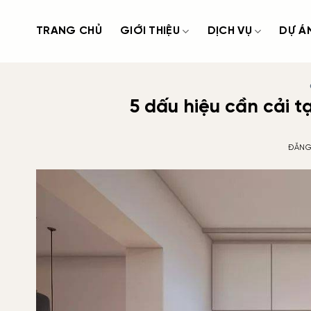
Bỏ
qua
TRANG CHỦ
GIỚI THIỆU
DỊCH VỤ
DỰ Á
nội
dung
5 dấu hiệu cần cải 
ĐĂNG