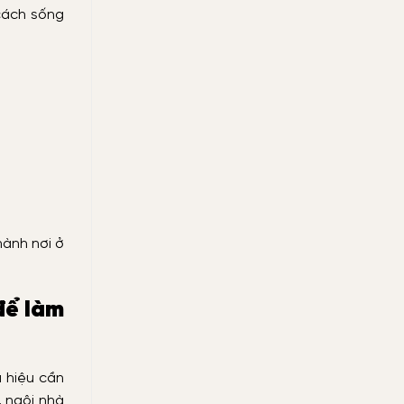
cách sống
hành nơi ở
để làm
u hiệu cần
, ngôi nhà