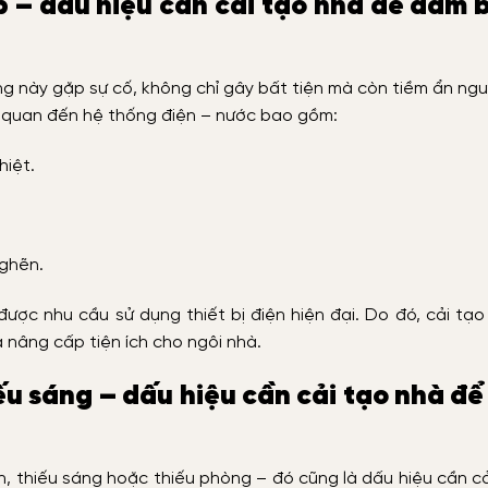
p – dấu hiệu cần cải tạo nhà để đảm 
ng này gặp sự cố, không chỉ gây bất tiện mà còn tiềm ẩn ng
n quan đến hệ thống điện – nước bao gồm:
iệt.
nghẽn.
ợc nhu cầu sử dụng thiết bị điện hiện đại. Do đó, cải tạ
nâng cấp tiện ích cho ngôi nhà.
ếu sáng – dấu hiệu cần cải tạo nhà để 
, thiếu sáng hoặc thiếu phòng – đó cũng là dấu hiệu cần c