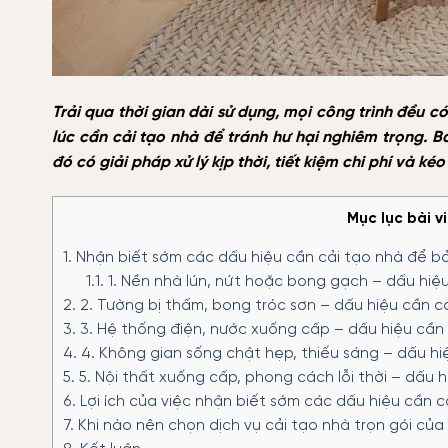
Trải qua thời gian dài sử dụng, mọi công trình đều c
lúc cần cải tạo nhà để tránh hư hại nghiêm trọng. B
đó có giải pháp xử lý kịp thời, tiết kiệm chi phí và ké
Mục lục bài v
1.
Nhận biết sớm các dấu hiệu cần cải tạo nhà để b
1.1.
1. Nền nhà lún, nứt hoặc bong gạch – dấu hiệ
2.
2. Tường bị thấm, bong tróc sơn – dấu hiệu cần c
3.
3. Hệ thống điện, nước xuống cấp – dấu hiệu cần
4.
4. Không gian sống chật hẹp, thiếu sáng – dấu hi
5.
5. Nội thất xuống cấp, phong cách lỗi thời – dấu 
6.
Lợi ích của việc nhận biết sớm các dấu hiệu cần c
7.
Khi nào nên chọn dịch vụ cải tạo nhà trọn gói c