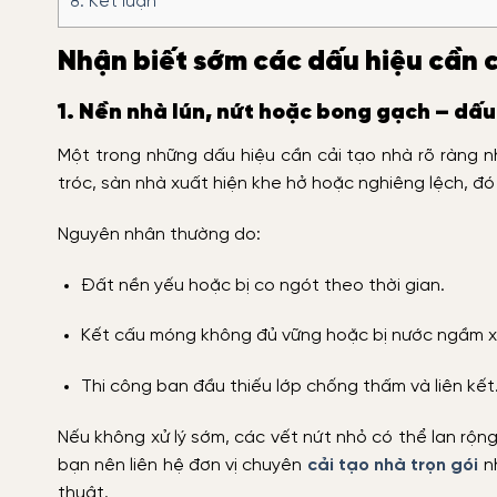
8.
Kết luận
Nhận biết sớm các dấu hiệu cần 
1. Nền nhà lún, nứt hoặc bong gạch – dấu
Một trong những dấu hiệu cần cải tạo nhà rõ ràng nh
tróc, sàn nhà xuất hiện khe hở hoặc nghiêng lệch, đó
Nguyên nhân thường do:
Đất nền yếu hoặc bị co ngót theo thời gian.
Kết cấu móng không đủ vững hoặc bị nước ngầm x
Thi công ban đầu thiếu lớp chống thấm và liên kết
Nếu không xử lý sớm, các vết nứt nhỏ có thể lan rộn
bạn nên liên hệ đơn vị chuyên
cải tạo nhà trọn gói
nh
thuật.