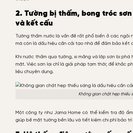
2. Tường bị thấm, bong tróc sơn
và kết cấu
Tường thấm nước là vấn đề rất phổ biến ở các ngôi 
mà còn là dấu hiệu cần cải tạo nhà để đảm bảo kết 
Khi nước thấm qua tường, xi măng và lớp sơn bị phá 
mặt. Việc sơn lại chỉ là giải pháp tạm thời; để khắc 
liệu chuyên dụng.
Không gian chật hẹp thiếu 
Một công ty như Jama Home có thể kiểm tra độ ẩm tư
giúp bề mặt tường bền lâu và tiết kiệm chi phí bảo trì