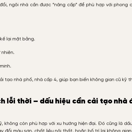
 đổi, ngôi nhà cần được “nâng cấp” để phù hợp với phong 
kế lại mặt bằng.
 nhiên.
 minh.
ải tạo nhà phố, nhà cấp 4, giúp bạn biến không gian cũ kỹ t
h lỗi thời – dấu hiệu cần cải tạo nhà 
ỹ, không còn phù hợp với xu hướng hiện đại. Đó cũng là dấ
đổi màu sơn, chất liệu nội thất, hoặc bố trí lại không gian