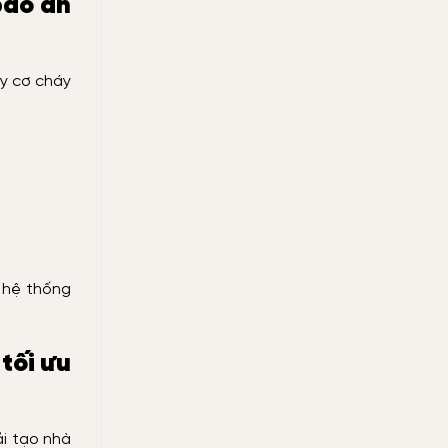
bảo an
uy cơ cháy
o hệ thống
tối ưu
ải tạo nhà