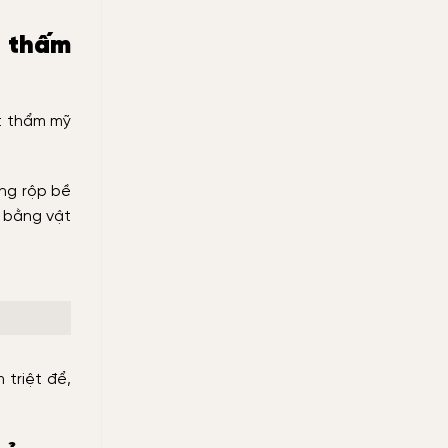
g thấm
ất thẩm mỹ
ồng rộp bề
i bằng vật
 triệt để,