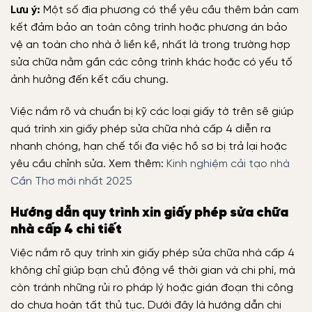
Lưu ý:
Một số địa phương có thể yêu cầu thêm bản cam
kết đảm bảo an toàn công trình hoặc phương án bảo
vệ an toàn cho nhà ở liền kề, nhất là trong trường hợp
sửa chữa nằm gần các công trình khác hoặc có yếu tố
ảnh hưởng đến kết cấu chung.
Việc nắm rõ và chuẩn bị kỹ các loại giấy tờ trên sẽ giúp
quá trình xin giấy phép sửa chữa nhà cấp 4 diễn ra
nhanh chóng, hạn chế tối đa việc hồ sơ bị trả lại hoặc
yêu cầu chỉnh sửa.
Xem thêm:
Kinh nghiệm cải tạo nhà
Cần Thơ mới nhất 2025
Hướng dẫn quy trình xin giấy phép sửa chữa
nhà cấp 4 chi tiết
Việc nắm rõ quy trình xin giấy phép sửa chữa nhà cấp 4
không chỉ giúp bạn chủ động về thời gian và chi phí, mà
còn tránh những rủi ro pháp lý hoặc gián đoạn thi công
do chưa hoàn tất thủ tục. Dưới đây là hướng dẫn chi