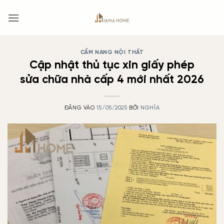
Bỏ
qua
nội
dung
CẨM NANG NỘI THẤT
Cập nhật thủ tục xin giấy phép
sửa chữa nhà cấp 4 mới nhất 2026
ĐĂNG VÀO
15/05/2025
BỞI
NGHĨA