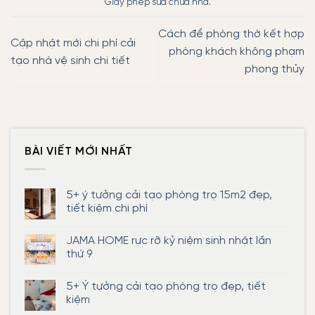
Giấy phép sửa chữa nhà
.
Cách để phòng thờ kết hợp
Cập nhật mới chi phí cải
phòng khách không phạm
tạo nhà vệ sinh chi tiết
phong thủy
BÀI VIẾT MỚI NHẤT
5+ ý tưởng cải tạo phòng trọ 15m2 đẹp,
tiết kiệm chi phí
Không
có
JAMA HOME rực rỡ kỷ niệm sinh nhật lần
bình
luận
thứ 9
ở
5+
Không
ý
có
5+ Ý tưởng cải tạo phòng trọ đẹp, tiết
tưởng
bình
cải
luận
kiệm
tạo
ở
phòng
JAMA
Không