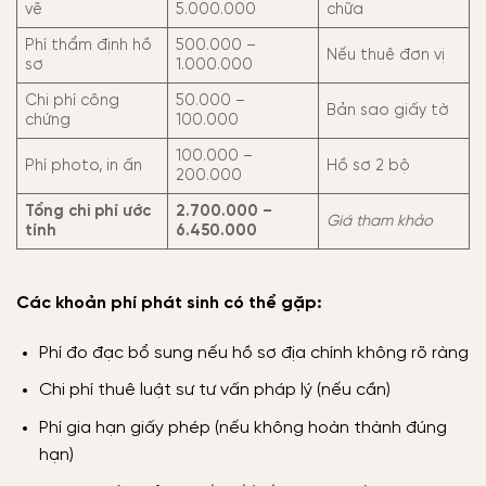
vẽ
5.000.000
chữa
Phí thẩm định hồ
500.000 –
Nếu thuê đơn vị
sơ
1.000.000
Chi phí công
50.000 –
Bản sao giấy tờ
chứng
100.000
100.000 –
Phí photo, in ấn
Hồ sơ 2 bộ
200.000
Tổng chi phí ước
2.700.000 –
Giá tham khảo
tính
6.450.000
Các khoản phí phát sinh có thể gặp:
Phí đo đạc bổ sung nếu hồ sơ địa chính không rõ ràng
Chi phí thuê luật sư tư vấn pháp lý (nếu cần)
Phí gia hạn giấy phép (nếu không hoàn thành đúng
hạn)