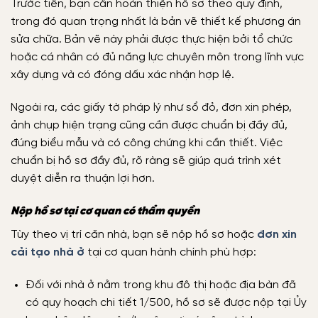
Trước tiên, bạn cần hoàn thiện hồ sơ theo quy định,
trong đó quan trọng nhất là bản vẽ thiết kế phương án
sửa chữa. Bản vẽ này phải được thực hiện bởi tổ chức
hoặc cá nhân có đủ năng lực chuyên môn trong lĩnh vực
xây dựng và có đóng dấu xác nhận hợp lệ.
Ngoài ra, các giấy tờ pháp lý như sổ đỏ, đơn xin phép,
ảnh chụp hiện trạng cũng cần được chuẩn bị đầy đủ,
đúng biểu mẫu và có công chứng khi cần thiết. Việc
chuẩn bị hồ sơ đầy đủ, rõ ràng sẽ giúp quá trình xét
duyệt diễn ra thuận lợi hơn.
Nộp hồ sơ tại cơ quan có thẩm quyền
Tùy theo vị trí căn nhà, bạn sẽ nộp hồ sơ hoặc
đơn xin
cải tạo nhà ở
tại cơ quan hành chính phù hợp:
Đối với nhà ở nằm trong khu đô thị hoặc địa bàn đã
có quy hoạch chi tiết 1/500, hồ sơ sẽ được nộp tại Ủy