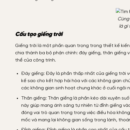
Cùng 
là gì
Cấu tạo giếng trời
Giếng trời là một phần quan trọng trong thiết kế kiế
chia thành ba bộ phận chính: đáy giếng, thân giếng v
thể của công trình.
Đáy giếng: Đây là phần thấp nhất của giếng trời và
kế sao cho kết hợp hài hòa với các không gian ch
các không gian sinh hoạt chung khác ở cuối ngôi n
Thân giếng: Thân giếng là phần kéo dài xuyên suốt
này giúp mang ánh sáng tự nhiên từ đỉnh giếng và
đóng vai trò quan trọng trong việc điều hòa không 
mốc và mang lại không gian sống trong lành, thoá
Đỉnh giếng: Đỉnh giếng là phần cao nhất của cấu tr