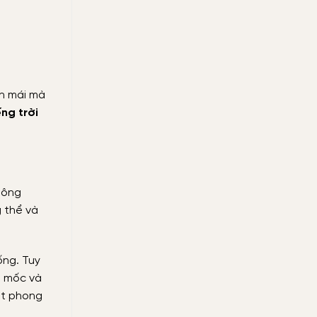
ên mái mà
ếng trời
hông
g thể và
ống. Tuy
m mốc và
ột phong