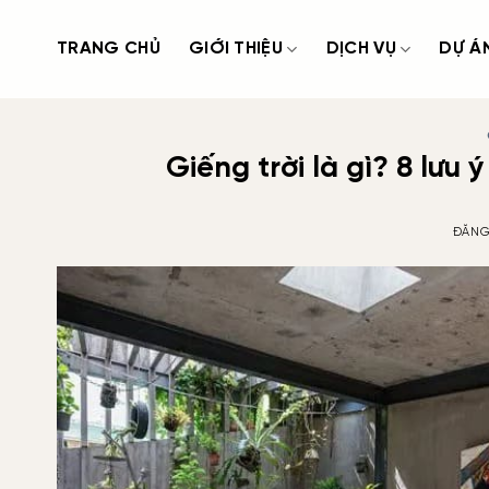
Bỏ
qua
TRANG CHỦ
GIỚI THIỆU
DỊCH VỤ
DỰ Á
nội
dung
Giếng trời là gì? 8 lưu 
ĐĂNG