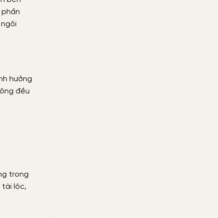
à phần
 ngôi
ảnh hưởng
thông đều
ng trong
tài lộc,