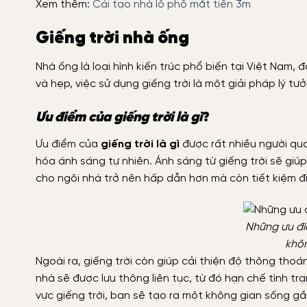
Xem thêm:
Cải tạo nhà lô phố mặt tiền 3m
Giếng trời nhà ống
Nhà ống là loại hình kiến trúc phổ biến tại Việt Nam, đ
và hẹp, việc sử dụng giếng trời là một giải pháp lý 
Ưu điểm của giếng trời là gì
?
Ưu điểm của
giếng trời là gì
được rất nhiều người quan
hóa ánh sáng tự nhiên. Ánh sáng từ giếng trời sẽ giú
cho ngôi nhà trở nên hấp dẫn hơn mà còn tiết kiệm 
Những ưu điể
khô
Ngoài ra, giếng trời còn giúp cải thiện độ thông thoán
nhà sẽ được lưu thông liên tục, từ đó hạn chế tình t
vực giếng trời, bạn sẽ tạo ra một không gian sống gần