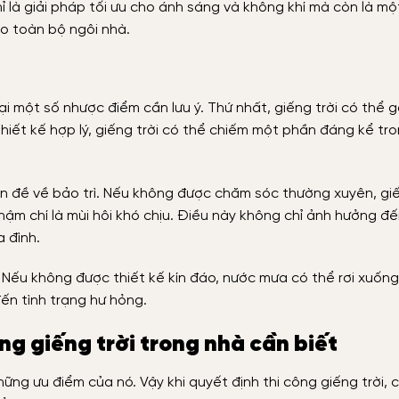
ỉ là giải pháp tối ưu cho ánh sáng và không khí mà còn là mộ
ho toàn bộ ngôi nhà.
i một số nhược điểm cần lưu ý. Thứ nhất, giếng trời có thể g
hiết kế hợp lý, giếng trời có thể chiếm một phần đáng kể tr
ấn đề về bảo trì. Nếu không được chăm sóc thường xuyên, giế
thậm chí là mùi hôi khó chịu. Điều này không chỉ ảnh hưởng đ
 đình.
 Nếu không được thiết kế kín đáo, nước mưa có thể rơi xuốn
ến tình trạng hư hỏng.
ng giếng trời trong nhà cần biết
ững ưu điểm của nó. Vậy khi quyết định thi công giếng trời, c