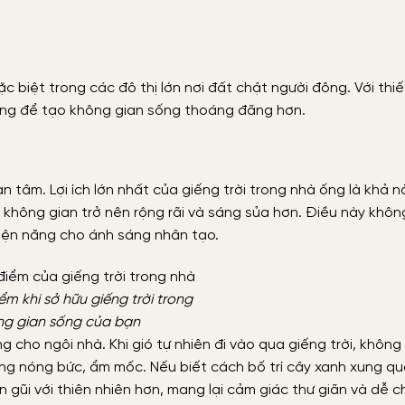
ặc biệt trong các đô thị lớn nơi đất chật người đông. Với thiế
tưởng để tạo không gian sống thoáng đãng hơn.
 tâm. Lợi ích lớn nhất của giếng trời trong nhà ống là khả n
p không gian trở nên rộng rãi và sáng sủa hơn. Điều này khôn
điện năng cho ánh sáng nhân tạo.
m khi sở hữu giếng trời trong
ng gian sống của bạn
g cho ngôi nhà. Khi gió tự nhiên đi vào qua giếng trời, không 
rạng nóng bức, ẩm mốc. Nếu biết cách bố trí cây xanh xung q
 gũi với thiên nhiên hơn, mang lại cảm giác thư giãn và dễ ch