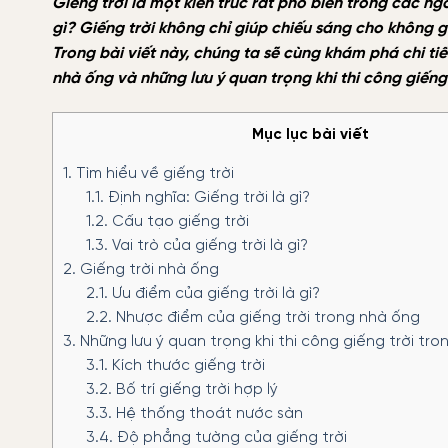
Giếng trời là một kiến trúc rất phổ biến trong các ngô
gì? Giếng trời không chỉ giúp chiếu sáng cho không 
Trong bài viết này, chúng ta sẽ cùng khám phá chi tiết
nhà ống và những lưu ý quan trọng khi thi công giếng 
Mục lục bài viết
1.
Tìm hiểu về giếng trời
1.1.
Định nghĩa: Giếng trời là gì?
1.2.
Cấu tạo giếng trời
1.3.
Vai trò của giếng trời là gì?
2.
Giếng trời nhà ống
2.1.
Ưu điểm của giếng trời là gì?
2.2.
Nhược điểm của giếng trời trong nhà ống
3.
Những lưu ý quan trọng khi thi công giếng trời tro
3.1.
Kích thước giếng trời
3.2.
Bố trí giếng trời hợp lý
3.3.
Hệ thống thoát nước sàn
3.4.
Độ phẳng tường của giếng trời