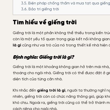
3.5.
Biện pháp chống thấm và mưa tạt qua giếng 
3.6.
Bảo trì giếng trời
Tìm hiểu về giếng trời
Giếng trời là một phần không thể thiếu trong kiến trú
còn là một yếu tố quan trọng giúp kết nối không gian 
là gì
cũng như vai trò của nó trong thiết kế nhà hiện 
Định nghĩa: Giếng trời là gì?
Giếng trời là một khoảng không gian hở trên mái nhà
thoáng cho ngôi nhà. Giếng trời có thể được đặt ở g
diện tích của từng căn nhà.
Khi nhắc đến
giếng trời là gì
, người ta thường nghĩ 
nhiên, giếng trời còn có chức năng thông gió, giúp k
khó chịu. Ngoài ra, giếng trời cũng có thể trở thành
cách riêng cho ngôi nhà.