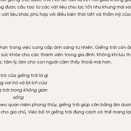
ng được cấu tạo từ các vật liệu chịu lực tốt như khung mái v
c vật liệu khác phù hợp với điều kiện thời tiết và thẩm mỹ của
i hạn trong việc cung cấp ánh sáng tự nhiên. Giếng trời còn 
sức khỏe cho các thành viên trong gia đình. Không khí lưu 
ực tâm lý, làm cho con người cảm thấy thoải mái hơn.
 vai trò và lợi ích của
 trời trong không gian
sống
Theo quan niệm phong thủy, giếng trời giúp cân bằng âm dươ
ho gia chủ. Việc bố trí giếng trời đúng cách có thể mang lại 