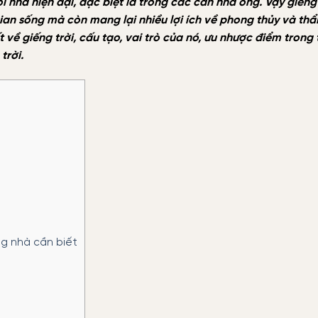
i nhà hiện đại, đặc biệt là trong các căn nhà ống. Vậy giếng 
gian sống mà còn mang lại nhiều lợi ích về phong thủy và th
 về giếng trời, cấu tạo, vai trò của nó, ưu nhược điểm trong 
trời.
ng nhà cần biết