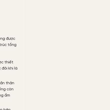
ng được
trúc tổng
ợc thiết
đôi khi là
hần thân
iếng còn
ợng ẩm
an bên