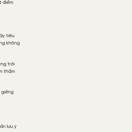
t điểm
ây tiêu
ong không
ng trời
ến thẩm
g giếng
ần lưu ý