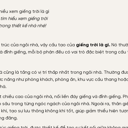
tìm hiểu xem giếng trời
 trong thiết kế nhà nhé!
n trúc của ngôi nhà, vậy cấu tạo của
giếng trời là gì.
Nó thườ
à đỉnh giếng, mỗi bộ phận đều có vai trò đặc biệt trong cấu 
 cũng là tầng có vị trí thấp nhất trong ngôi nhà. Thường đư
ức năng như phòng khách, phòng ăn, khu vực cầu thang hoặc 
hà.
 chiều cao của ngôi nhà, nối liền đáy giếng và đỉnh giếng. P
o sâu trong từng ngóc ngách của ngôi nhà. Ngoài ra, thân g
khí, tạo sự lưu thông không khí tốt, giúp giảm thiểu hiện tư
ng đãng.
úc giếng trời, được thiết kế để tạo sự kết nối giữa không gi