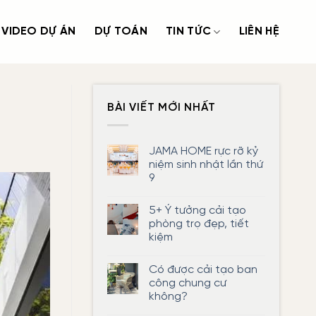
VIDEO DỰ ÁN
DỰ TOÁN
TIN TỨC
LIÊN HỆ
BÀI VIẾT MỚI NHẤT
JAMA HOME rực rỡ kỷ
niệm sinh nhật lần thứ
9
Không
có
5+ Ý tưởng cải tạo
bình
luận
phòng trọ đẹp, tiết
ở
kiệm
JAMA
HOME
Không
rực
có
rỡ
Có được cải tạo ban
bình
kỷ
luận
công chung cư
niệm
ở
sinh
không?
5+
nhật
Ý
lần
Không
tưởng