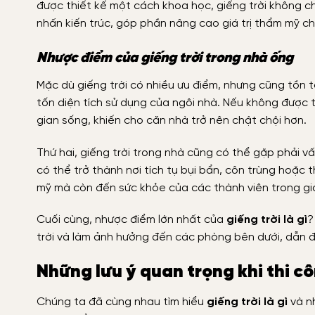
được thiết kế một cách khoa học, giếng trời không ch
nhấn kiến trúc, góp phần nâng cao giá trị thẩm mỹ c
Nhược điểm của giếng trời trong nhà ống
Mặc dù giếng trời có nhiều ưu điểm, nhưng cũng tồn tạ
tốn diện tích sử dụng của ngôi nhà. Nếu không được t
gian sống, khiến cho căn nhà trở nên chật chội hơn.
Thứ hai, giếng trời trong nhà cũng có thể gặp phải v
có thể trở thành nơi tích tụ bụi bẩn, côn trùng hoặc 
mỹ mà còn đến sức khỏe của các thành viên trong gia
Cuối cùng, nhược điểm lớn nhất của
giếng trời là gì
?
trời và làm ảnh hưởng đến các phòng bên dưới, dẫn đ
Những lưu ý quan trọng khi thi cô
Chúng ta đã cùng nhau tìm hiểu
giếng trời là gì
và nh