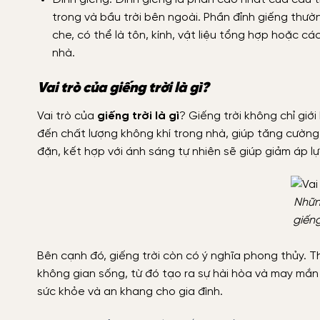
trong và bầu trời bên ngoài. Phần đỉnh giếng thườ
che, có thể là tôn, kính, vật liệu tổng hợp hoặc cá
nhà.
Vai trò của giếng trời là gì?
Vai trò của
giếng trời là gì
? Giếng trời không chỉ giớ
đến chất lượng không khí trong nhà, giúp tăng cường 
đặn, kết hợp với ánh sáng tự nhiên sẽ giúp giảm áp l
Những
giếng
Bên cạnh đó, giếng trời còn có ý nghĩa phong thủy. 
không gian sống, từ đó tạo ra sự hài hòa và may mắn c
sức khỏe và an khang cho gia đình.