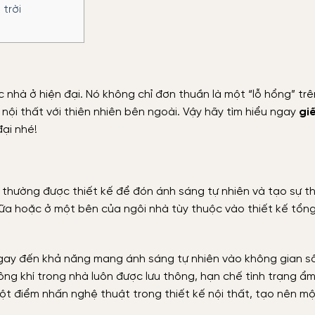
trời
c nhà ở hiện đại. Nó không chỉ đơn thuần là một “lỗ hổng” tr
nội thất với thiên nhiên bên ngoài. Vậy hãy tìm hiểu ngay
gi
đại nhé!
, thường được thiết kế để đón ánh sáng tự nhiên và tạo sự t
iữa hoặc ở một bên của ngôi nhà tùy thuộc vào thiết kế tổn
ngay đến khả năng mang ánh sáng tự nhiên vào không gian s
hông khí trong nhà luôn được lưu thông, hạn chế tình trạng ẩ
 một điểm nhấn nghệ thuật trong thiết kế nội thất, tạo nên m