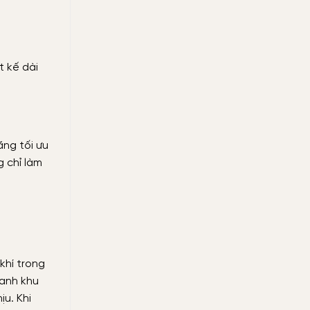
t kế dài
ăng tối ưu
g chỉ làm
khí trong
uanh khu
ịu. Khi