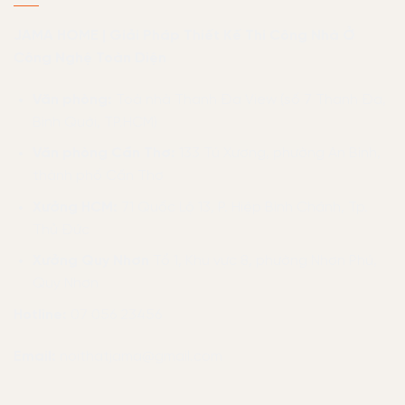
JAMA HOME | Giải Pháp Thiết Kế Thi Công Nhà Ở
Công Nghệ Toàn Diện
Văn phòng:
Toà nhà Thanh Đa View (số 7 Thanh Đa,
Bình Quới, TP.HCM)
Văn phòng Cần Thơ:
133 Tú Xương, phường An Bình,
thành phố Cần Thơ
Xưởng HCM:
71 Quốc Lộ 13, P. Hiệp Bình Chánh, Tp.
Thủ Đức
Xưởng Quy Nhơn
Tổ 1, Khu vực 8, phường Nhơn Phú,
Quy Nhơn
Hotline:
07 056 23456
Email:
noithatjama@gmail.com