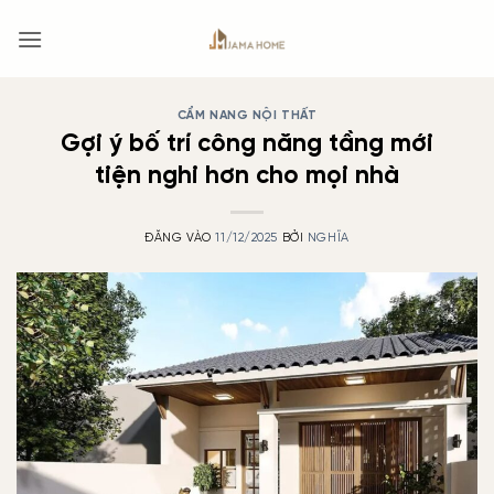
Bỏ
qua
nội
dung
CẨM NANG NỘI THẤT
Gợi ý bố trí công năng tầng mới
tiện nghi hơn cho mọi nhà
ĐĂNG VÀO
11/12/2025
BỞI
NGHĨA