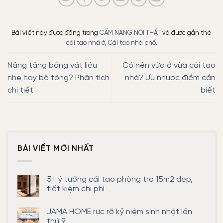
Bài viết này được đăng trong
CẨM NANG NỘI THẤT
và được gắn thẻ
cải tạo nhà ở
,
Cải tạo nhà phố
.
Nâng tầng bằng vật liệu
Có nên vừa ở vừa cải tạo
nhẹ hay bê tông? Phân tích
nhà? Ưu nhược điểm cần
chi tiết
biết
BÀI VIẾT MỚI NHẤT
5+ ý tưởng cải tạo phòng trọ 15m2 đẹp,
tiết kiệm chi phí
Không
có
JAMA HOME rực rỡ kỷ niệm sinh nhật lần
bình
luận
thứ 9