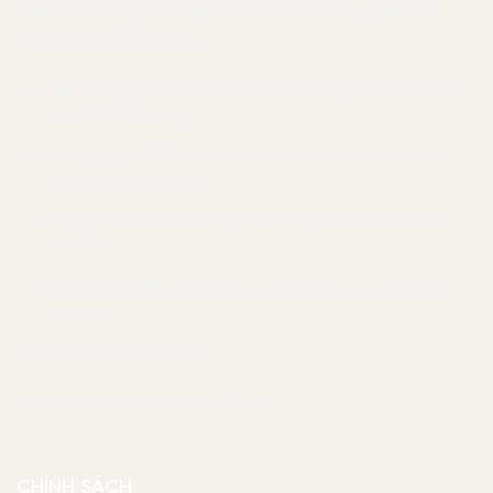
JAMA HOME | Giải Pháp Thiết Kế Thi Công Nhà Ở
Công Nghệ Toàn Diện
Văn phòng:
Toà nhà Thanh Đa View (số 7 Thanh Đa,
Bình Quới, TP.HCM)
Văn phòng Cần Thơ:
133 Tú Xương, phường An Bình,
thành phố Cần Thơ
Xưởng HCM:
71 Quốc Lộ 13, P. Hiệp Bình Chánh, Tp.
Thủ Đức
Xưởng Quy Nhơn
Tổ 1, Khu vực 8, phường Nhơn Phú,
Quy Nhơn
Hotline:
07 056 23456
Email:
noithatjama@gmail.com
CHÍNH SÁCH