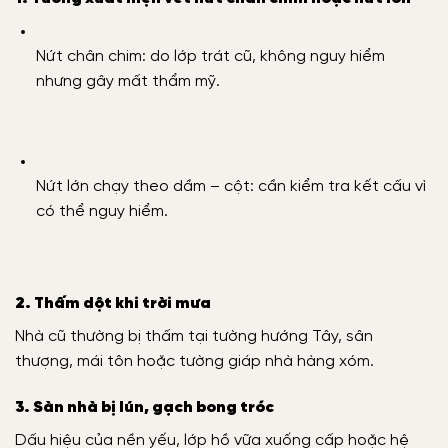
Nứt chân chim: do lớp trát cũ, không nguy hiểm
nhưng gây mất thẩm mỹ.
Nứt lớn chạy theo dầm – cột: cần kiểm tra kết cấu vì
có thể nguy hiểm.
2. Thấm dột khi trời mưa
Nhà cũ thường bị thấm tại tường hướng Tây, sân
thượng, mái tôn hoặc tường giáp nhà hàng xóm.
3. Sàn nhà bị lún, gạch bong tróc
Dấu hiệu của nền yếu, lớp hồ vữa xuống cấp hoặc hệ