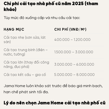
Chi phí cải tạo nhà phố cũ năm 2025 (tham
khảo)
Tùy mức độ xuống cấp và nhu cầu cải tạo:
HẠNG MỤC
CHI PHÍ (VNĐ/M²)
Cải tạo nhẹ (sơn sửa, lát
400.000 – 1.200.000
sàn)
Cải tạo trung bình (điện –
1.500.000 – 3.000.000
nước, tường)
Cải tạo lớn (thay đổi công
3.000.000 – 6.000.000
năng, đục phá)
Cải tạo kết cấu – gia cố
5.000.000 – 8.000.000
Jama Home luôn khảo sát trước để báo giá minh bạch,
hạn chế phát sinh tối đa.
Lý do nên chọn Jama Home cải tạo nhà phố cũ