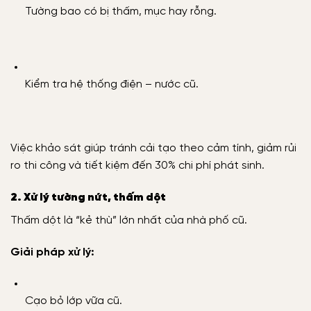
Tường bao có bị thấm, mục hay rỗng.
Kiểm tra hệ thống điện – nước cũ.
Việc khảo sát giúp tránh cải tạo theo cảm tính, giảm rủi
ro thi công và tiết kiệm đến 30% chi phí phát sinh.
2. Xử lý tường nứt, thấm dột
Thấm dột là “kẻ thù” lớn nhất của nhà phố cũ.
Giải pháp xử lý:
Cạo bỏ lớp vữa cũ.