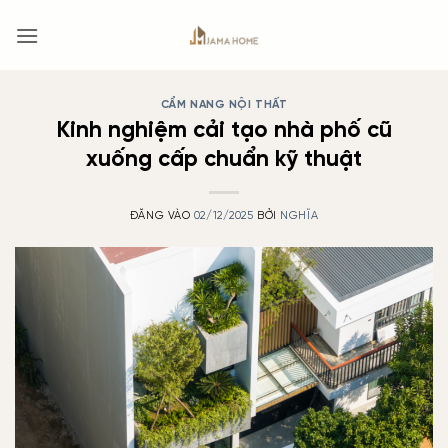
Bỏ
qua
nội
dung
CẨM NANG NỘI THẤT
Kinh nghiệm cải tạo nhà phố cũ
xuống cấp chuẩn kỹ thuật
ĐĂNG VÀO
02/12/2025
BỞI
NGHĨA