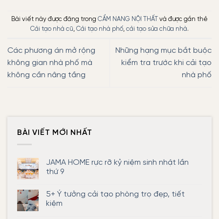
Bài viết này được đăng trong
CẨM NANG NỘI THẤT
và được gắn thẻ
Cải tạo nhà cũ
,
Cải tạo nhà phố
,
cải tạo sửa chữa nhà
.
Các phương án mở rộng
Những hạng mục bắt buộc
không gian nhà phố mà
kiểm tra trước khi cải tạo
không cần nâng tầng
nhà phố
BÀI VIẾT MỚI NHẤT
JAMA HOME rực rỡ kỷ niệm sinh nhật lần
thứ 9
Không
có
5+ Ý tưởng cải tạo phòng trọ đẹp, tiết
bình
luận
kiệm
ở
JAMA
Không