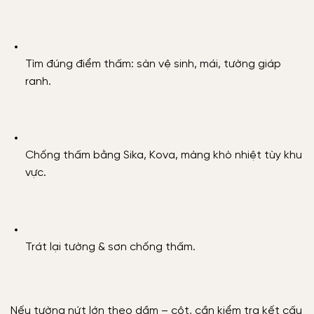
Tìm đúng điểm thấm: sàn vệ sinh, mái, tường giáp
ranh.
Chống thấm bằng Sika, Kova, màng khò nhiệt tùy khu
vực.
Trát lại tường & sơn chống thấm.
Nếu tường nứt lớn theo dầm – cột, cần kiểm tra kết cấu