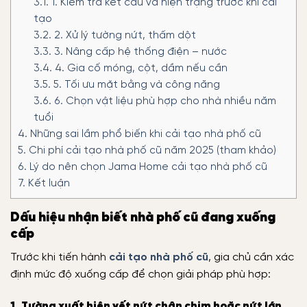
3.1.
1. Kiểm tra kết cấu và hiện trạng trước khi cải
tạo
3.2.
2. Xử lý tường nứt, thấm dột
3.3.
3. Nâng cấp hệ thống điện – nước
3.4.
4. Gia cố móng, cột, dầm nếu cần
3.5.
5. Tối ưu mặt bằng và công năng
3.6.
6. Chọn vật liệu phù hợp cho nhà nhiều năm
tuổi
4.
Những sai lầm phổ biến khi cải tạo nhà phố cũ
5.
Chi phí cải tạo nhà phố cũ năm 2025 (tham khảo)
6.
Lý do nên chọn Jama Home cải tạo nhà phố cũ
7.
Kết luận
Dấu hiệu nhận biết nhà phố cũ đang xuống
cấp
Trước khi tiến hành
cải tạo nhà phố cũ
, gia chủ cần xác
định mức độ xuống cấp để chọn giải pháp phù hợp:
1. Tường xuất hiện vết nứt chân chim hoặc nứt lớn