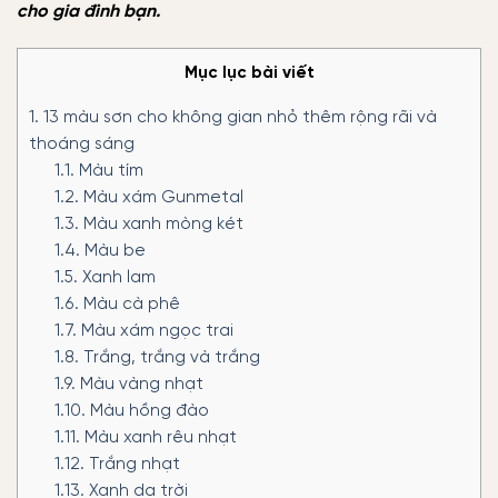
cho gia đình bạn.
Mục lục bài viết
1.
13 màu sơn cho không gian nhỏ thêm rộng rãi và
thoáng sáng
1.1.
Màu tím
1.2.
Màu xám Gunmetal
1.3.
Màu xanh mòng két
1.4.
Màu be
1.5.
Xanh lam
1.6.
Màu cà phê
1.7.
Màu xám ngọc trai
1.8.
Trắng, trắng và trắng
1.9.
Màu vàng nhạt
1.10.
Màu hồng đào
1.11.
Màu xanh rêu nhạt
1.12.
Trắng nhạt
1.13.
Xanh da trời