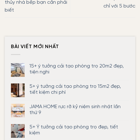
thủy nhà bếp bạn cần phải
chỉ với 5 bước
biết
BÀI VIẾT MỚI NHẤT
15+ ý tưởng cải tạo phòng trọ 20m2 đẹp,
tiện nghi
Không
có
5+ ý tưởng cải tạo phòng trọ 15m2 đẹp,
bình
luận
tiết kiệm chi phí
ở
15+
Không
ý
có
JAMA HOME rực rỡ kỷ niệm sinh nhật lần
tưởng
bình
cải
luận
thứ 9
tạo
ở
phòng
5+
Không
trọ
ý
có
5+ Ý tưởng cải tạo phòng trọ đẹp, tiết
20m2
tưởng
bình
đẹp,
cải
luận
kiệm
tiện
tạo
ở
nghi
phòng
JAMA
Không