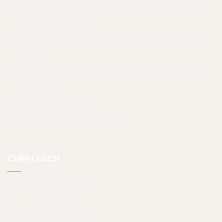
Văn phòng Cần Thơ:
133 Tú Xương, phường An Bình,
thành phố Cần Thơ
Xưởng HCM:
71 Quốc Lộ 13, P. Hiệp Bình Chánh, Tp.
Thủ Đức
Xưởng Quy Nhơn
Tổ 1, Khu vực 8, phường Nhơn Phú,
Quy Nhơn
Hotline:
07 056 23456
Email:
noithatjama@gmail.com
CHÍNH SÁCH
Chính sách bảo hành
Chính sách bảo mật