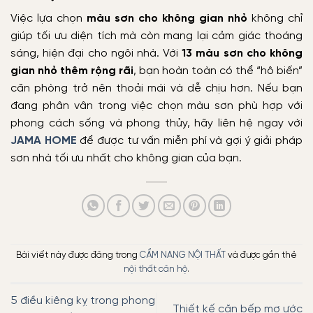
Việc lựa chọn
màu sơn cho không gian nhỏ
không chỉ
giúp tối ưu diện tích mà còn mang lại cảm giác thoáng
sáng, hiện đại cho ngôi nhà. Với
13 màu sơn cho không
gian nhỏ thêm rộng rãi
, bạn hoàn toàn có thể “hô biến”
căn phòng trở nên thoải mái và dễ chịu hơn. Nếu bạn
đang phân vân trong việc chọn màu sơn phù hợp với
phong cách sống và phong thủy, hãy liên hệ ngay với
JAMA HOME
để được tư vấn miễn phí và gợi ý giải pháp
sơn nhà tối ưu nhất cho không gian của bạn.
Bài viết này được đăng trong
CẨM NANG NỘI THẤT
và được gắn thẻ
nội thất căn hộ
.
5 điều kiêng kỵ trong phong
Thiết kế căn bếp mơ ước