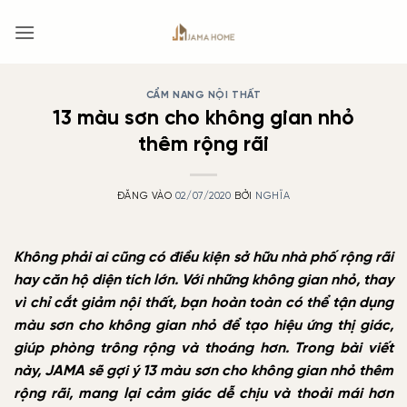
Bỏ
qua
nội
dung
CẨM NANG NỘI THẤT
13 màu sơn cho không gian nhỏ
thêm rộng rãi
ĐĂNG VÀO
02/07/2020
BỞI
NGHĨA
Không phải ai cũng có điều kiện sở hữu nhà phố rộng rãi
hay căn hộ diện tích lớn. Với những không gian nhỏ, thay
vì chỉ cắt giảm nội thất, bạn hoàn toàn có thể tận dụng
màu sơn cho không gian nhỏ để tạo hiệu ứng thị giác,
giúp phòng trông rộng và thoáng hơn. Trong bài viết
này, JAMA sẽ gợi ý 13 màu sơn cho không gian nhỏ thêm
rộng rãi, mang lại cảm giác dễ chịu và thoải mái hơn