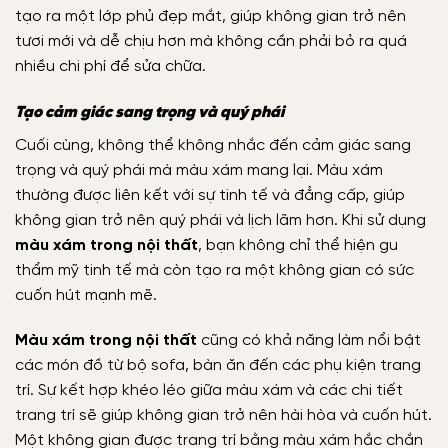
tạo ra một lớp phủ đẹp mắt, giúp không gian trở nên
tươi mới và dễ chịu hơn mà không cần phải bỏ ra quá
nhiều chi phí để sửa chữa.
Tạo cảm giác sang trọng và quý phái
Cuối cùng, không thể không nhắc đến cảm giác sang
trọng và quý phái mà màu xám mang lại. Màu xám
thường được liên kết với sự tinh tế và đẳng cấp, giúp
không gian trở nên quý phái và lịch lãm hơn. Khi sử dụng
màu xám trong nội thất
, bạn không chỉ thể hiện gu
thẩm mỹ tinh tế mà còn tạo ra một không gian có sức
cuốn hút mạnh mẽ.
Màu xám trong nội thất
cũng có khả năng làm nổi bật
các món đồ từ bộ sofa, bàn ăn đến các phụ kiện trang
trí. Sự kết hợp khéo léo giữa màu xám và các chi tiết
trang trí sẽ giúp không gian trở nên hài hòa và cuốn hút.
Một không gian được trang trí bằng màu xám hắc chắn