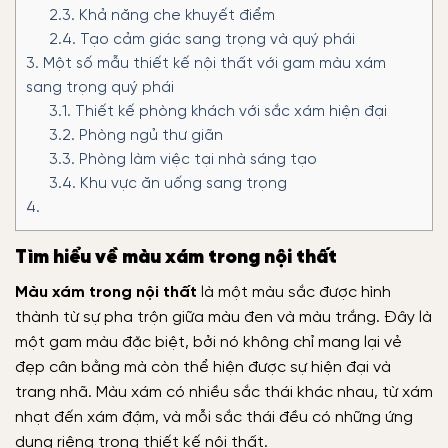
2.3.
Khả năng che khuyết điểm
2.4.
Tạo cảm giác sang trọng và quý phái
3.
Một số mẫu thiết kế nội thất với gam màu xám
sang trọng quý phái
3.1.
Thiết kế phòng khách với sắc xám hiện đại
3.2.
Phòng ngủ thư giãn
3.3.
Phòng làm việc tại nhà sáng tạo
3.4.
Khu vực ăn uống sang trọng
4.
Tìm hiểu về màu xám trong nội thất
Màu xám trong nội thất
là một màu sắc được hình
thành từ sự pha trộn giữa màu đen và màu trắng. Đây là
một gam màu đặc biệt, bởi nó không chỉ mang lại vẻ
đẹp cân bằng mà còn thể hiện được sự hiện đại và
trang nhã. Màu xám có nhiều sắc thái khác nhau, từ xám
nhạt đến xám đậm, và mỗi sắc thái đều có những ứng
dụng riêng trong thiết kế nội thất.