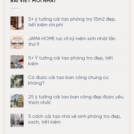
BÀI VIẾT MỚI NHẤT
5+ ý tưởng cải tạo phòng trọ 15m2 đẹp,
tiết kiệm chi phí
Không
có
JAMA HOME rực rỡ kỷ niệm sinh nhật lần
bình
luận
thứ 9
ở
5+
Không
ý
có
5+ Ý tưởng cải tạo phòng trọ đẹp, tiết
tưởng
bình
cải
luận
kiệm
tạo
ở
phòng
JAMA
Không
trọ
HOME
có
Có được cải tạo ban công chung cư
15m2
rực
bình
đẹp,
rỡ
luận
không?
tiết
kỷ
ở
kiệm
niệm
5+
Không
chi
sinh
Ý
có
25 ý tưởng cải tạo ban công đẹp được yêu
phí
nhật
tưởng
bình
lần
cải
luận
thích nhất
thứ
tạo
ở
9
phòng
Có
Không
trọ
được
có
5 cách cải tạo nhà vệ sinh phòng trọ đẹp,
đẹp,
cải
bình
tiết
tạo
luận
sạch, tiết kiệm
kiệm
ban
ở
công
25
Không
chung
ý
có