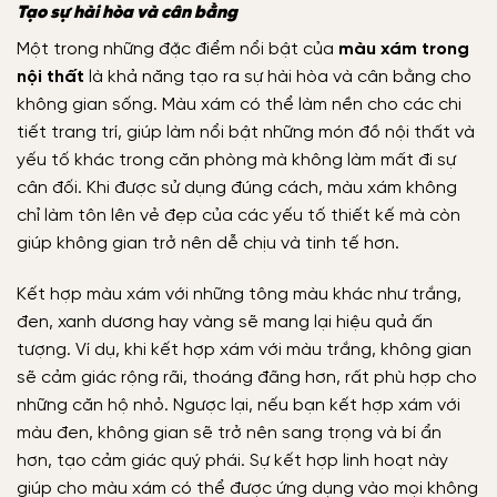
Tạo sự hài hòa và cân bằng
Một trong những đặc điểm nổi bật của
màu xám trong
nội thất
là khả năng tạo ra sự hài hòa và cân bằng cho
không gian sống. Màu xám có thể làm nền cho các chi
tiết trang trí, giúp làm nổi bật những món đồ nội thất và
yếu tố khác trong căn phòng mà không làm mất đi sự
cân đối. Khi được sử dụng đúng cách, màu xám không
chỉ làm tôn lên vẻ đẹp của các yếu tố thiết kế mà còn
giúp không gian trở nên dễ chịu và tinh tế hơn.
Kết hợp màu xám với những tông màu khác như trắng,
đen, xanh dương hay vàng sẽ mang lại hiệu quả ấn
tượng. Ví dụ, khi kết hợp xám với màu trắng, không gian
sẽ cảm giác rộng rãi, thoáng đãng hơn, rất phù hợp cho
những căn hộ nhỏ. Ngược lại, nếu bạn kết hợp xám với
màu đen, không gian sẽ trở nên sang trọng và bí ẩn
hơn, tạo cảm giác quý phái. Sự kết hợp linh hoạt này
giúp cho màu xám có thể được ứng dụng vào mọi không