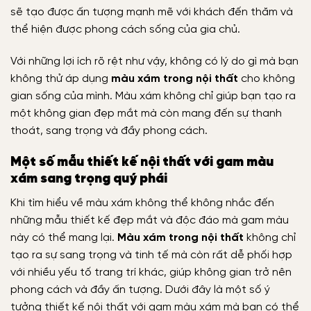
sẽ tạo được ấn tượng mạnh mẽ với khách đến thăm và
thể hiện được phong cách sống của gia chủ.
Với những lợi ích rõ rệt như vậy, không có lý do gì mà bạn
không thử áp dụng
màu xám trong nội thất
cho không
gian sống của mình. Màu xám không chỉ giúp bạn tạo ra
một không gian đẹp mắt mà còn mang đến sự thanh
thoát, sang trọng và đầy phong cách.
Một số mẫu thiết kế nội thất với gam màu
xám sang trọng quý phái
Khi tìm hiểu về màu xám không thể không nhắc đến
những mẫu thiết kế đẹp mắt và độc đáo mà gam màu
này có thể mang lại.
Màu xám trong nội thất
không chỉ
tạo ra sự sang trọng và tinh tế mà còn rất dễ phối hợp
với nhiều yếu tố trang trí khác, giúp không gian trở nên
phong cách và đầy ấn tượng. Dưới đây là một số ý
tưởng thiết kế nội thất với gam màu xám mà bạn có thể