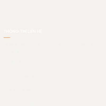
THÔNG TIN LIÊN HỆ
JAMA HOME | Giải Pháp Thiết Kế Thi Công Nhà Ở
Công Nghệ Toàn Diện
Văn phòng:
Toà nhà Thanh Đa View (số 7 Thanh Đa,
Bình Quới, TP.HCM)
Văn phòng Cần Thơ:
133 Tú Xương, phường An Bình,
thành phố Cần Thơ
Xưởng HCM:
71 Quốc Lộ 13, P. Hiệp Bình Chánh, Tp.
Thủ Đức
Xưởng Quy Nhơn
Tổ 1, Khu vực 8, phường Nhơn Phú,