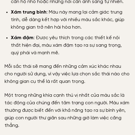
căn hộ nhỏ hoặc những nơi cần ánh sáng tự nhiên.
Xám trung bình
: Màu này mang lại cảm giác trung
tính, dễ dàng kết hợp với nhiều màu sắc khác, giúp
không gian trở nên hài hòa hơn.
Xám đậm
: Được yêu thích trong các thiết kế nội
thất hiện đại, màu xám đậm tạo ra sự sang trọng,
quý phái và mạnh mẽ.
Mỗi sắc thái sẽ mang đến những cảm xúc khác nhau
cho người sử dụng, vì vậy việc lựa chọn sắc thái nào cho
không gian cụ thể là rất quan trọng.
Một trong những khía cạnh thú vị nhất của màu sắc là
tác động của chúng đến tâm trạng con người. Màu xám
thường được biết đến với khả năng tạo ra sự bình yên,
giúp con người thư giãn sau những giờ làm việc căng
thẳng.