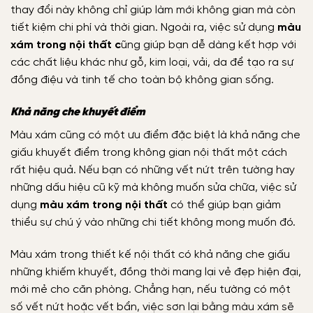
thay đổi này không chỉ giúp làm mới không gian mà còn
tiết kiệm chi phí và thời gian. Ngoài ra, việc sử dụng
màu
xám trong nội thất c
ũng giúp bạn dễ dàng kết hợp với
các chất liệu khác như gỗ, kim loại, vải, da để tạo ra sự
đồng điệu và tinh tế cho toàn bộ không gian sống.
Khả năng che khuyết điểm
Màu xám cũng có một ưu điểm đặc biệt là khả năng che
giấu khuyết điểm trong không gian nội thất một cách
rất hiệu quả. Nếu bạn có những vết nứt trên tường hay
những dấu hiệu cũ kỹ mà không muốn sửa chữa, việc sử
dụng
màu xám trong nội thất
có thể giúp bạn giảm
thiểu sự chú ý vào những chi tiết không mong muốn đó.
Màu xám trong thiết kế nội thất có khả năng che giấu
những khiếm khuyết, đồng thời mang lại vẻ đẹp hiện đại,
mới mẻ cho căn phòng. Chẳng hạn, nếu tường có một
số vết nứt hoặc vết bẩn, việc sơn lại bằng màu xám sẽ