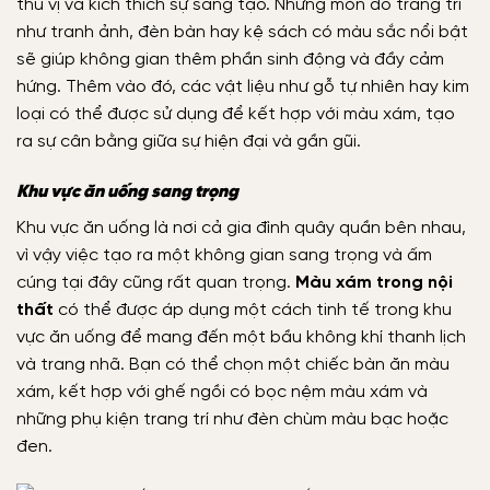
thú vị và kích thích sự sáng tạo. Những món đồ trang trí
như tranh ảnh, đèn bàn hay kệ sách có màu sắc nổi bật
sẽ giúp không gian thêm phần sinh động và đầy cảm
hứng. Thêm vào đó, các vật liệu như gỗ tự nhiên hay kim
loại có thể được sử dụng để kết hợp với màu xám, tạo
ra sự cân bằng giữa sự hiện đại và gần gũi.
Khu vực ăn uống sang trọng
Khu vực ăn uống là nơi cả gia đình quây quần bên nhau,
vì vậy việc tạo ra một không gian sang trọng và ấm
cúng tại đây cũng rất quan trọng.
Màu xám trong nội
thất
có thể được áp dụng một cách tinh tế trong khu
vực ăn uống để mang đến một bầu không khí thanh lịch
và trang nhã. Bạn có thể chọn một chiếc bàn ăn màu
xám, kết hợp với ghế ngồi có bọc nệm màu xám và
những phụ kiện trang trí như đèn chùm màu bạc hoặc
đen.