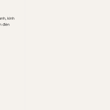
nh, kính
ùm đèn