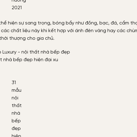
hướng
2021
thể hiện sự sang trọng, bóng bẩy như đồng, bạc, đá, cẩm thạ
 các chất liệu này khi kết hợp với ánh đèn vàng hay các ch
thời thượng cho gia chủ.
ất nhà bếp đẹp hiện đại xu
31
mẫu
nội
thất
nhà
bếp
đẹp
hiện