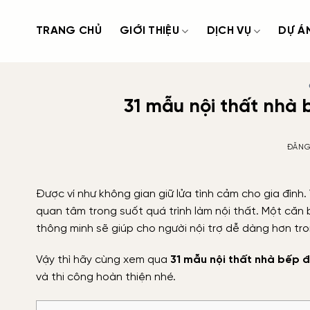
Bỏ
qua
TRANG CHỦ
GIỚI THIỆU
DỊCH VỤ
DỰ Á
nội
dung
31 mẫu nội thất nhà 
ĐĂNG
Được ví như không gian giữ lửa tình cảm cho gia đình.
quan tâm trong suốt quá trình làm nội thất. Một căn
thông minh sẽ giúp cho người nội trợ dễ dàng hơn tr
Vậy thì hãy cùng xem qua
31 mẫu nội thất nhà bếp 
và thi công hoàn thiện nhé.