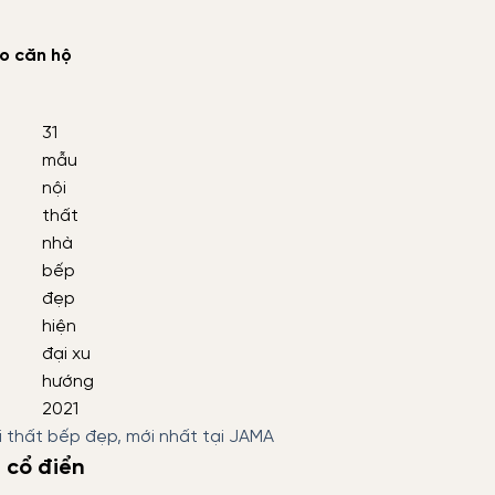
o căn hộ
31
mẫu
nội
thất
nhà
bếp
đẹp
hiện
đại xu
hướng
2021
 thất bếp đẹp, mới nhất tại JAMA
 cổ điển