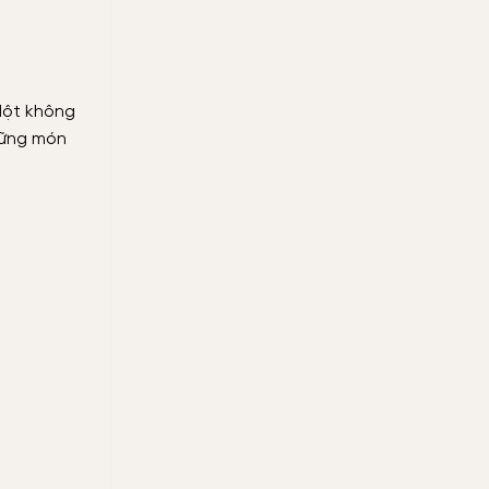
 Một không
hững món