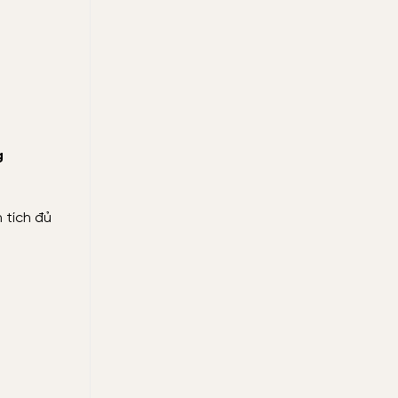
g
 tích đủ