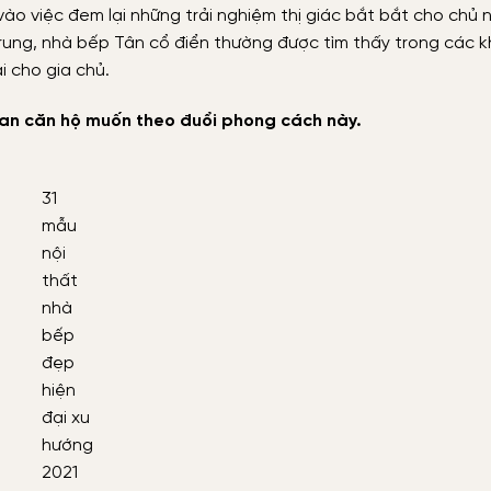
vào việc đem lại những trải nghiệm thị giác bắt bắt cho chủ
 trung, nhà bếp Tân cổ điển thường được tìm thấy trong các 
 cho gia chủ.
ian căn hộ muốn theo đuổi phong cách này.
31
mẫu
nội
thất
nhà
bếp
đẹp
hiện
đại xu
hướng
2021