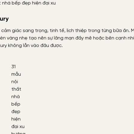
t nhà bếp đẹp hiện đại xu
ury
ảm giác sang trọng, tinh tế, lịch thiệp trong từng bữa ăn.
 đèn vàng nhẹ tạo nên sự lãng mạn đầy mê hoặc bên cạnh n
xury không lẫn vào đâu được.
31
mẫu
nội
thất
nhà
bếp
đẹp
hiện
đại xu