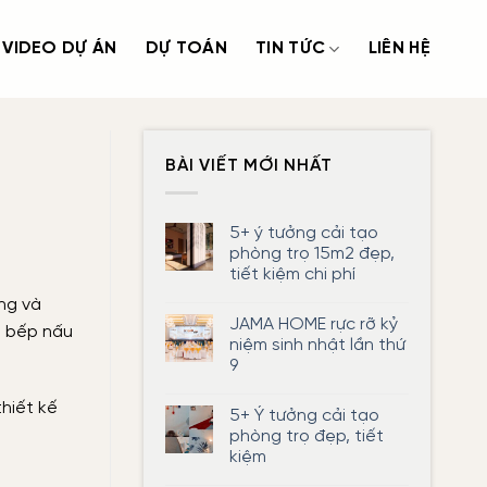
VIDEO DỰ ÁN
DỰ TOÁN
TIN TỨC
LIÊN HỆ
BÀI VIẾT MỚI NHẤT
5+ ý tưởng cải tạo
phòng trọ 15m2 đẹp,
tiết kiệm chi phí
Không
ng và
có
JAMA HOME rực rỡ kỷ
bình
n bếp nấu
luận
niệm sinh nhật lần thứ
ở
9
5+
ý
Không
tưởng
có
hiết kế
cải
5+ Ý tưởng cải tạo
bình
tạo
luận
phòng trọ đẹp, tiết
phòng
ở
trọ
kiệm
JAMA
15m2
HOME
đẹp,
Không
rực