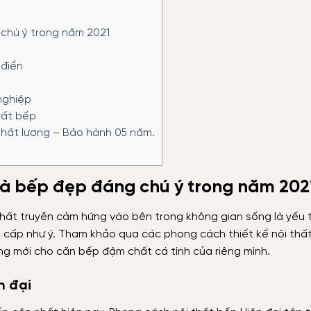
 chú ý trong năm 2021
i
 điển
nghiệp
hất bếp
chất lượng – Bảo hành 05 năm.
nhà bếp đẹp đáng chú ý trong năm 202
thất truyền cảm hứng vào bên trong không gian sống là yếu 
 cấp như ý. Tham khảo qua các phong cách thiết kế nội thấ
ng mới cho căn bếp đậm chất cá tính của riêng mình.
n đại