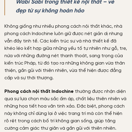
Wabi Sabi trong thiết kế nội thất – vẻ
đẹp từ sự không hoàn hảo
Không giống như nhiều phong cách nội thất khác, nhà
phong cách Indochine luôn giữ được nét giản dị nhưng
vẫn đầy tinh tế. Các kiến trúc sư và nhà thiết kế đã
khéo léo kết hợp giữa những yếu tố tự nhiên như gỗ, tre,
nứa với những đường nét thanh thoát, sang trọng của
kiến trúc Pháp, từ đó tạo ra những không gian vừa thân
thiện, gần gũi với thiên nhiên, vừa thể hiện được đẳng
cấp và sự thời thượng.
Phong cách nội thất Indochine
thường được nhận diện
qua sự lựa chọn màu sắc ấm áp, chất liệu thiên nhiên và
những họa tiết hoa văn tinh xảo. Đặc biệt, phong cách
này không chỉ dừng lại ở việc trang trí mà còn thể hiện
rõ rệt trong cách bố trí không gian sống, giúp tăng
cường cảm giác thư giãn và gần gũi với thiên nhiên.