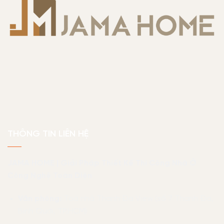
THÔNG TIN LIÊN HỆ
JAMA HOME | Giải Pháp Thiết Kế Thi Công Nhà Ở
Công Nghệ Toàn Diện
Văn phòng:
Toà nhà Thanh Đa View (số 7 Thanh Đa,
Bình Quới, TP.HCM)