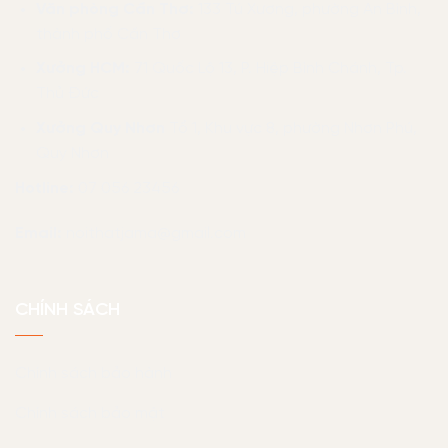
Văn phòng Cần Thơ:
133 Tú Xương, phường An Bình,
thành phố Cần Thơ
Xưởng HCM:
71 Quốc Lộ 13, P. Hiệp Bình Chánh, Tp.
Thủ Đức
Xưởng Quy Nhơn
Tổ 1, Khu vực 8, phường Nhơn Phú,
Quy Nhơn
Hotline:
07 056 23456
Email:
noithatjama@gmail.com
CHÍNH SÁCH
Chính sách bảo hành
Chính sách bảo mật