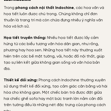
Trong
phong cách nội thất Indochine
, các hoa văn và
họa tiết luôn được chú trọng. Chúng không chỉ đơn
thuần là trang trí mà còn chứa đựng nhiều ý nghĩa văn
hóa và lịch sử.
Họa tiết truyền thống:
Nhiều họa tiết được lấy cảm
hứng từ các biểu tượng văn hóa dân gian, như rồng,
phượng hay hoa sen. Những họa tiết này thường xuất
hiện trên các bề mặt tường, vải, hoặc đồ nội thất, giúp
tạo sự liên kết giữa không gian sống và văn hóa bản
địa.
Thiết kế đối xứng:
Phong cách Indochine thường xuyên
sử dụng thiết kế đối xứng, tạo cảm giác cân bằng và hài
hòa cho không gian. Một chiếc bàn trà được đặt giữa
hai chiếc ghế sofa hay một bức tranh lớn nằm cân đối
trên tường đều là những nét đặc trưng của phong cách