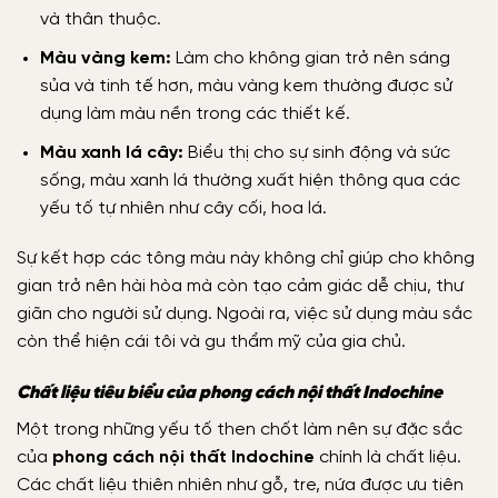
và thân thuộc.
Màu vàng kem:
Làm cho không gian trở nên sáng
sủa và tinh tế hơn, màu vàng kem thường được sử
dụng làm màu nền trong các thiết kế.
Màu xanh lá cây:
Biểu thị cho sự sinh động và sức
sống, màu xanh lá thường xuất hiện thông qua các
yếu tố tự nhiên như cây cối, hoa lá.
Sự kết hợp các tông màu này không chỉ giúp cho không
gian trở nên hài hòa mà còn tạo cảm giác dễ chịu, thư
giãn cho người sử dụng. Ngoài ra, việc sử dụng màu sắc
còn thể hiện cái tôi và gu thẩm mỹ của gia chủ.
Chất liệu tiêu biểu của phong cách nội thất Indochine
Một trong những yếu tố then chốt làm nên sự đặc sắc
của
phong cách nội thất Indochine
chính là chất liệu.
Các chất liệu thiên nhiên như gỗ, tre, nứa được ưu tiên