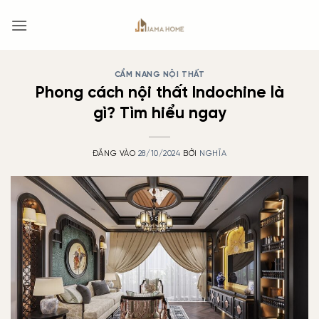
Bỏ
qua
nội
dung
CẨM NANG NỘI THẤT
Phong cách nội thất Indochine là
gì? Tìm hiểu ngay
ĐĂNG VÀO
28/10/2024
BỞI
NGHĨA