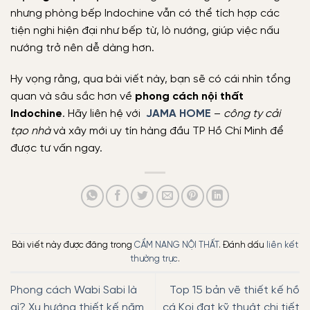
nhưng phòng bếp Indochine vẫn có thể tích hợp các
tiện nghi hiện đại như bếp từ, lò nướng, giúp việc nấu
nướng trở nên dễ dàng hơn.
Hy vọng rằng, qua bài viết này, bạn sẽ có cái nhìn tổng
quan và sâu sắc hơn về
phong cách nội thất
Indochine
. Hãy liên hệ với
JAMA HOME
–
công ty cải
tạo nhà
và xây mới uy tín hàng đầu TP Hồ Chí Minh để
được tư vấn ngay.
Bài viết này được đăng trong
CẨM NANG NỘI THẤT
. Đánh dấu
liên kết
thường trực
.
Phong cách Wabi Sabi là
Top 15 bản vẽ thiết kế hồ
gì? Xu hướng thiết kế năm
cá Koi đạt kỹ thuật chi tiết