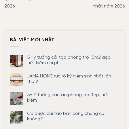
2026
nhất năm 2026
BÀI VIẾT MỚI NHẤT
5+ ý tưởng cải tạo phòng trọ 15m2 đẹp,
tiết kiệm chi phí
Không
có
JAMA HOME rực rỡ kỷ niệm sinh nhật lần
bình
luận
thứ 9
ở
5+
Không
ý
có
5+ Ý tưởng cải tạo phòng trọ đẹp, tiết
tưởng
bình
cải
luận
kiệm
tạo
ở
phòng
JAMA
Không
trọ
HOME
có
Có được cải tạo ban công chung cư
15m2
rực
bình
đẹp,
rỡ
luận
không?
tiết
kỷ
ở
kiệm
niệm
5+
Không
chi
sinh
Ý
có