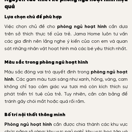
quả
Lựa chọn chủ đề phù hợp
Việc chọn chủ đề cho
phòng ngủ hoạt hình
cần dựa
trên sở thích thực tế của trẻ. Jama Home luôn tư vấn
các gia đình nên lắng nghe ý kiến của con em và quan
sát những nhân vật hoạt hình mà các bé yêu thích nhất.
Màu sắc trong phòng ngủ hoạt hình
Màu sắc đóng vai trò quyết định trong
phòng ngủ hoạt
hình
. Các gam màu tươi sáng như xanh, hồng, vàng, cam
không chỉ tạo cảm giác vui tươi mà còn kích thích sự
phát triển trí tuệ của trẻ. Tuy nhiên, cần cân bằng để
tránh gây chói mắt hoặc quá rối rắm.
Bố trí nội thất thông minh
Phòng ngủ hoạt hình
cần được chia thành các khu vực
chức năng rõ ràng: khu vực ngủ nghỉ, khu vực học tập và