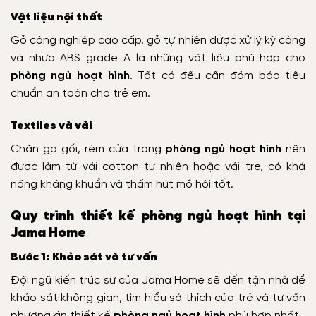
Vật liệu nội thất
Gỗ công nghiệp cao cấp, gỗ tự nhiên được xử lý kỹ càng
và nhựa ABS grade A là những vật liệu phù hợp cho
phòng ngủ hoạt hình
. Tất cả đều cần đảm bảo tiêu
chuẩn an toàn cho trẻ em.
Textiles và vải
Chăn ga gối, rèm cửa trong
phòng ngủ hoạt hình
nên
được làm từ vải cotton tự nhiên hoặc vải tre, có khả
năng kháng khuẩn và thấm hút mồ hôi tốt.
Quy trình thiết kế phòng ngủ hoạt hình tại
Jama Home
Bước 1: Khảo sát và tư vấn
Đội ngũ kiến trúc sư của Jama Home sẽ đến tận nhà để
khảo sát không gian, tìm hiểu sở thích của trẻ và tư vấn
phương án thiết kế
phòng ngủ hoạt hình
phù hợp nhất.