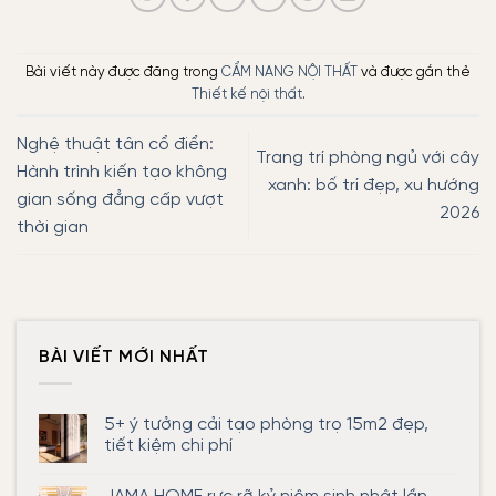
Bài viết này được đăng trong
CẨM NANG NỘI THẤT
và được gắn thẻ
Thiết kế nội thất
.
Nghệ thuật tân cổ điển:
Trang trí phòng ngủ với cây
Hành trình kiến tạo không
xanh: bố trí đẹp, xu hướng
gian sống đẳng cấp vượt
2026
thời gian
BÀI VIẾT MỚI NHẤT
5+ ý tưởng cải tạo phòng trọ 15m2 đẹp,
tiết kiệm chi phí
Không
có