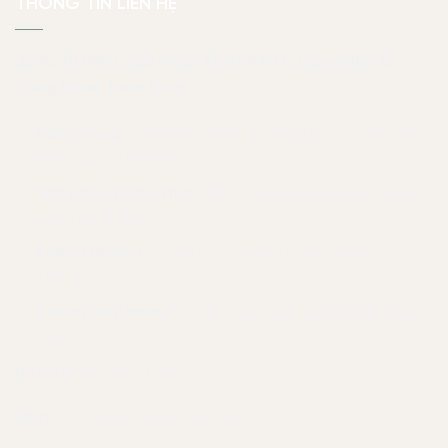
THÔNG TIN LIÊN HỆ
JAMA HOME | Giải Pháp Thiết Kế Thi Công Nhà Ở
Công Nghệ Toàn Diện
Văn phòng:
Toà nhà Thanh Đa View (số 7 Thanh Đa,
Bình Quới, TP.HCM)
Văn phòng Cần Thơ:
133 Tú Xương, phường An Bình,
thành phố Cần Thơ
Xưởng HCM:
71 Quốc Lộ 13, P. Hiệp Bình Chánh, Tp.
Thủ Đức
Xưởng Quy Nhơn
Tổ 1, Khu vực 8, phường Nhơn Phú,
Quy Nhơn
Hotline:
07 056 23456
Email:
noithatjama@gmail.com