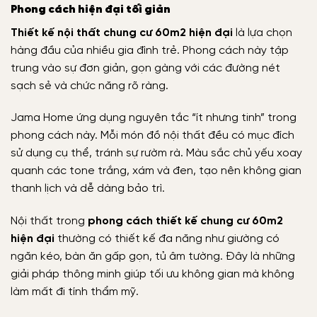
Phong cách hiện đại tối giản
Thiết kế nội thất chung cư 60m2 hiện đại
là lựa chọn
hàng đầu của nhiều gia đình trẻ. Phong cách này tập
trung vào sự đơn giản, gọn gàng với các đường nét
sạch sẻ và chức năng rõ ràng.
Jama Home ứng dụng nguyên tắc “ít nhưng tinh” trong
phong cách này. Mỗi món đồ nội thất đều có mục đích
sử dụng cụ thể, tránh sự rườm rà. Màu sắc chủ yếu xoay
quanh các tone trắng, xám và đen, tạo nên không gian
thanh lịch và dễ dàng bảo trì.
Nội thất trong
phong cách thiết kế chung cư 60m2
hiện đại
thường có thiết kế đa năng như giường có
ngăn kéo, bàn ăn gấp gọn, tủ âm tường. Đây là những
giải pháp thông minh giúp tối ưu không gian mà không
làm mất đi tính thẩm mỹ.