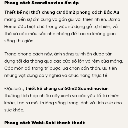
Phong cách Scandinavian ấm áp
Thiết kế nội thất chung cư 60m2 phong cách Bắc Âu
mang đến sự ấm cúng và gần gũi với thiên nhiên. Jama
Home đặc biệt chú trọng việc sử dụng gỗ tự nhiên, vải
thô và các màu sắc nhẹ nhàng để tạo ra không gian
sống thư giãn.
Trong phong cách này, ánh sáng tự nhiên được tận
dụng tối đa thông qua các cửa sổ lớn và rèm cửa mỏng.
Các món đồ trang trí được lựa chọn cẩn thận, ưu tiên
những vật dụng có ý nghĩa và chức năng thực tế.
Đặc biệt,
thiết kế chung cư 60m2 Scandinavian
thường tích hợp nhiều cây xanh và các yếu tố tự nhiên
khác, tạo ra môi trường sống trong lành và tích cực cho
sức khỏe.
Phong cách Wabi-Sabi thanh thoát