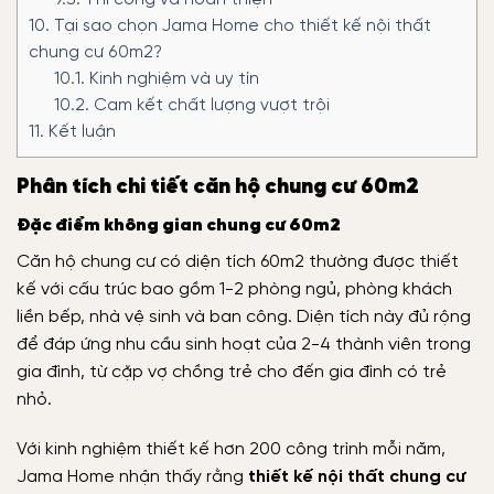
9.3.
Thi công và hoàn thiện
10.
Tại sao chọn Jama Home cho thiết kế nội thất
chung cư 60m2?
10.1.
Kinh nghiệm và uy tín
10.2.
Cam kết chất lượng vượt trội
11.
Kết luận
Phân tích chi tiết căn hộ chung cư 60m2
Đặc điểm không gian chung cư 60m2
Căn hộ chung cư có diện tích 60m2 thường được thiết
kế với cấu trúc bao gồm 1-2 phòng ngủ, phòng khách
liền bếp, nhà vệ sinh và ban công. Diện tích này đủ rộng
để đáp ứng nhu cầu sinh hoạt của 2-4 thành viên trong
gia đình, từ cặp vợ chồng trẻ cho đến gia đình có trẻ
nhỏ.
Với kinh nghiệm thiết kế hơn 200 công trình mỗi năm,
Jama Home nhận thấy rằng
thiết kế nội thất chung cư