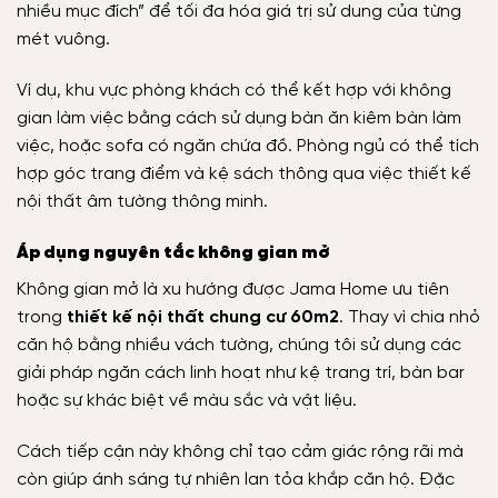
nhiều mục đích” để tối đa hóa giá trị sử dung của từng
mét vuông.
Ví dụ, khu vực phòng khách có thể kết hợp với không
gian làm việc bằng cách sử dụng bàn ăn kiêm bàn làm
việc, hoặc sofa có ngăn chứa đồ. Phòng ngủ có thể tích
hợp góc trang điểm và kệ sách thông qua việc thiết kế
nội thất âm tường thông minh.
Áp dụng nguyên tắc không gian mở
Không gian mở là xu hướng được Jama Home ưu tiên
trong
thiết kế nội thất chung cư 60m2
. Thay vì chia nhỏ
căn hộ bằng nhiều vách tường, chúng tôi sử dụng các
giải pháp ngăn cách linh hoạt như kệ trang trí, bàn bar
hoặc sự khác biệt về màu sắc và vật liệu.
Cách tiếp cận này không chỉ tạo cảm giác rộng rãi mà
còn giúp ánh sáng tự nhiên lan tỏa khắp căn hộ. Đặc