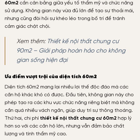
60m2
cần cân bằng giữa yếu tố thẩm mỹ và chức năng
sử dụng. Không gian này vừa đủ lớn để tạo sự thoải mái,
nhưng cũng đòi hỏi sự khéo léo trong bố trí để tránh
cảm giác chật chội.
Xem thêm:
Thiết kế nội thất chung cư
90m2 – Giải pháp hoàn hảo cho không
gian sống hiện đại
Ưu điểm vượt trội của diện tích 60m2
Diện tích 60m2 mang lại nhiều lợi thế độc đáo mà các
căn hộ khác khó có được. Đầu tiên, không gian này cho
phép tạo ra các khu vực chức năng riêng biệt mà không
cần quá nhiều vách ngăn, giúp duy trì sự thông thoáng.
Thứ hai, chi phí
thiết kế nội thất chung cư 60m2
hợp lý
hơn so với các căn hộ lớn, nhưng vẫn đảm bảo chất
lượng và tính thẩm mỹ cao.