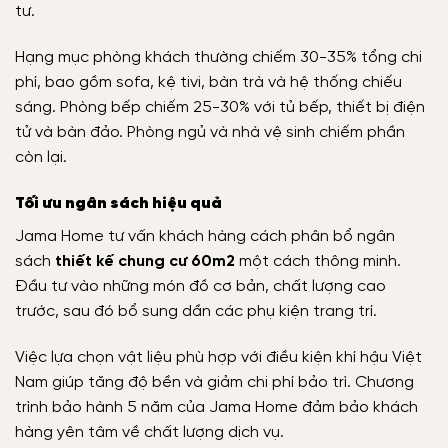
tư.
Hạng mục phòng khách thường chiếm 30-35% tổng chi
phí, bao gồm sofa, kệ tivi, bàn trà và hệ thống chiếu
sáng. Phòng bếp chiếm 25-30% với tủ bếp, thiết bị điện
tử và bàn đảo. Phòng ngủ và nhà vệ sinh chiếm phần
còn lại.
Tối ưu ngân sách hiệu quả
Jama Home tư vấn khách hàng cách phân bổ ngân
sách
thiết kế chung cư 60m2
một cách thông minh.
Đầu tư vào những món đồ cơ bản, chất lượng cao
trước, sau đó bổ sung dần các phụ kiện trang trí.
Việc lựa chọn vật liệu phù hợp với điều kiện khí hậu Việt
Nam giúp tăng độ bền và giảm chi phí bảo trì. Chương
trình bảo hành 5 năm của Jama Home đảm bảo khách
hàng yên tâm về chất lượng dịch vụ.