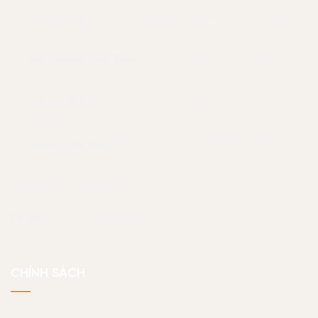
Văn phòng:
Toà nhà Thanh Đa View (số 7 Thanh Đa,
Bình Quới, TP.HCM)
Văn phòng Cần Thơ:
133 Tú Xương, phường An Bình,
thành phố Cần Thơ
Xưởng HCM:
71 Quốc Lộ 13, P. Hiệp Bình Chánh, Tp.
Thủ Đức
Xưởng Quy Nhơn
Tổ 1, Khu vực 8, phường Nhơn Phú,
Quy Nhơn
Hotline:
07 056 23456
Email:
noithatjama@gmail.com
CHÍNH SÁCH
Chính sách bảo hành