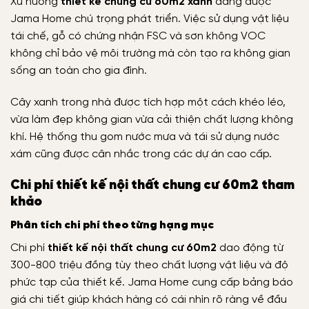
Xu hướng
thiết kế chung cư 60m2 xanh
đang được
Jama Home chú trọng phát triển. Việc sử dụng vật liệu
tái chế, gỗ có chứng nhận FSC và sơn không VOC
không chỉ bảo vệ môi trường mà còn tạo ra không gian
sống an toàn cho gia đình.
Cây xanh trong nhà được tích hợp một cách khéo léo,
vừa làm đẹp không gian vừa cải thiện chất lượng không
khí. Hệ thống thu gom nước mưa và tái sử dụng nước
xám cũng được cân nhắc trong các dự án cao cấp.
Chi phí thiết kế nội thất chung cư 60m2 tham
khảo
Phân tích chi phí theo từng hạng mục
Chi phí
thiết kế nội thất chung cư 60m2
dao động từ
300-800 triệu đồng tùy theo chất lượng vật liệu và độ
phức tạp của thiết kế. Jama Home cung cấp bảng báo
giá chi tiết giúp khách hàng có cái nhìn rõ ràng về đầu