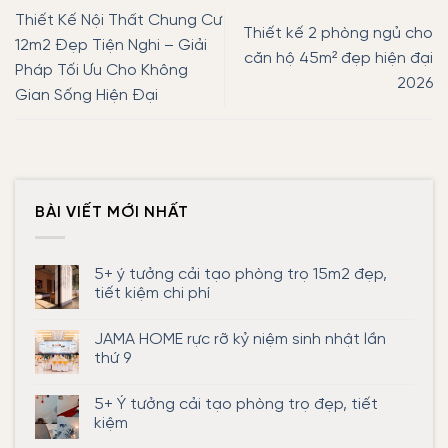
Thiết Kế Nội Thất Chung Cư
Thiết kế 2 phòng ngủ cho
12m2 Đẹp Tiện Nghi – Giải
căn hộ 45m² đẹp hiện đại
Pháp Tối Ưu Cho Không
2026
Gian Sống Hiện Đại
BÀI VIẾT MỚI NHẤT
5+ ý tưởng cải tạo phòng trọ 15m2 đẹp,
tiết kiệm chi phí
Không
có
JAMA HOME rực rỡ kỷ niệm sinh nhật lần
bình
luận
thứ 9
ở
5+
Không
ý
có
5+ Ý tưởng cải tạo phòng trọ đẹp, tiết
tưởng
bình
cải
luận
kiệm
tạo
ở
phòng
JAMA
Không