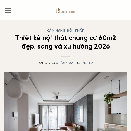
Bỏ
qua
nội
dung
CẨM NANG NỘI THẤT
Thiết kế nội thất chung cư 60m2
đẹp, sang và xu hướng 2026
ĐĂNG VÀO
09/08/2025
BỞI
NGHĨA