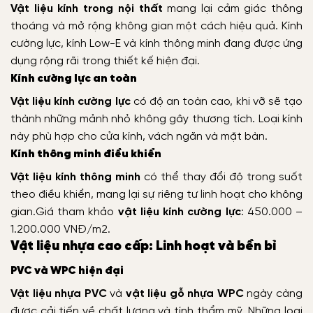
Vật liệu kính trong nội thất
mang lại cảm giác thông
thoáng và mở rộng không gian một cách hiệu quả. Kính
cường lực, kính Low-E và kính thông minh đang được ứng
dụng rộng rãi trong thiết kế hiện đại.
Kính cường lực an toàn
Vật liệu kính cường lực
có độ an toàn cao, khi vỡ sẽ tạo
thành những mảnh nhỏ không gây thương tích. Loại kính
này phù hợp cho cửa kính, vách ngăn và mặt bàn.
Kính thông minh điều khiển
Vật liệu kính thông minh
có thể thay đổi độ trong suốt
theo điều khiển, mang lại sự riêng tư linh hoạt cho không
gian.
Giá tham khảo
vật liệu kính cường lực
: 450.000 –
1.200.000 VNĐ/m2.
Vật liệu nhựa cao cấp: Linh hoạt và bền bỉ
PVC và WPC hiện đại
Vật liệu nhựa PVC
và
vật liệu gỗ nhựa WPC
ngày càng
được cải tiến về chất lượng và tính thẩm mỹ. Những loại