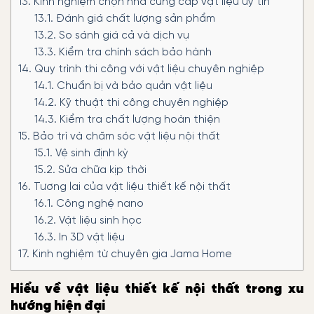
13.
Kinh nghiệm chọn nhà cung cấp vật liệu uy tín
13.1.
Đánh giá chất lượng sản phẩm
13.2.
So sánh giá cả và dịch vụ
13.3.
Kiểm tra chính sách bảo hành
14.
Quy trình thi công với vật liệu chuyên nghiệp
14.1.
Chuẩn bị và bảo quản vật liệu
14.2.
Kỹ thuật thi công chuyên nghiệp
14.3.
Kiểm tra chất lượng hoàn thiện
15.
Bảo trì và chăm sóc vật liệu nội thất
15.1.
Vệ sinh định kỳ
15.2.
Sửa chữa kịp thời
16.
Tương lai của vật liệu thiết kế nội thất
16.1.
Công nghệ nano
16.2.
Vật liệu sinh học
16.3.
In 3D vật liệu
17.
Kinh nghiệm từ chuyên gia Jama Home
Hiểu về vật liệu thiết kế nội thất trong xu
hướng hiện đại