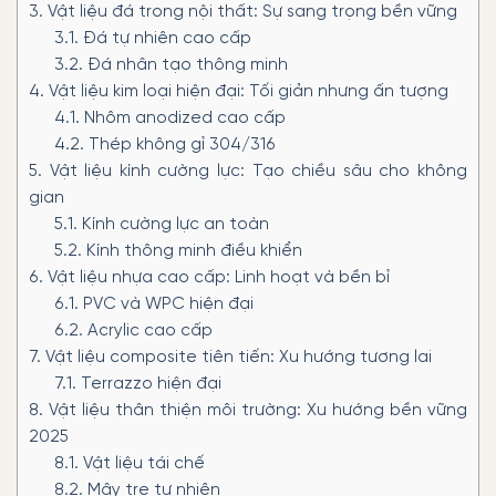
3.
Vật liệu đá trong nội thất: Sự sang trọng bền vững
3.1.
Đá tự nhiên cao cấp
3.2.
Đá nhân tạo thông minh
4.
Vật liệu kim loại hiện đại: Tối giản nhưng ấn tượng
4.1.
Nhôm anodized cao cấp
4.2.
Thép không gỉ 304/316
5.
Vật liệu kính cường lực: Tạo chiều sâu cho không
gian
5.1.
Kính cường lực an toàn
5.2.
Kính thông minh điều khiển
6.
Vật liệu nhựa cao cấp: Linh hoạt và bền bỉ
6.1.
PVC và WPC hiện đại
6.2.
Acrylic cao cấp
7.
Vật liệu composite tiên tiến: Xu hướng tương lai
7.1.
Terrazzo hiện đại
8.
Vật liệu thân thiện môi trường: Xu hướng bền vững
2025
8.1.
Vật liệu tái chế
8.2.
Mây tre tự nhiên