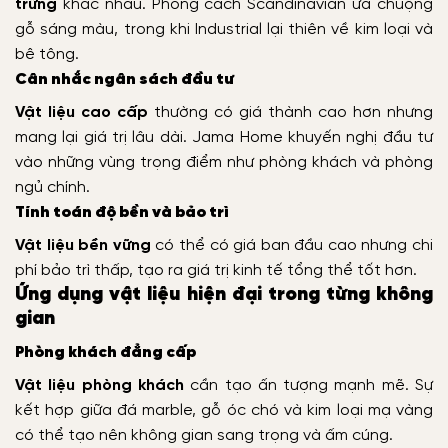
trững
khác nhau. Phong cách Scandinavian ưa chuộng
gỗ sáng màu, trong khi Industrial lại thiên về kim loại và
bê tông.
Cân nhắc ngân sách đầu tư
Vật liệu cao cấp
thường có giá thành cao hơn nhưng
mang lại giá trị lâu dài. Jama Home khuyến nghị đầu tư
vào những vùng trọng điểm như phòng khách và phòng
ngủ chính.
Tính toán độ bền và bảo trì
Vật liệu bền vững
có thể có giá ban đầu cao nhưng chi
phí bảo trì thấp, tạo ra giá trị kinh tế tổng thể tốt hơn.
Ứng dụng vật liệu hiện đại trong từng không
gian
Phòng khách đẳng cấp
Vật liệu phòng khách
cần tạo ấn tượng mạnh mẽ. Sự
kết hợp giữa đá marble, gỗ óc chó và kim loại mạ vàng
có thể tạo nên không gian sang trọng và ấm cúng.