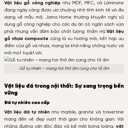
Vật liệu gỗ công nghiệp
như MDF, MFC, và Laminate
đang ngày càng được ưa chuộng nhờ tính kinh tế và đa
dạng về mẫu mã. Jama Home thường khuyến nghị sử
dụng gỗ công nghiệp cho các dự án có ngân sách vừa
phải nhưng vẫn đảm bảo chất lượng thẩm mỹ.
Vật liệu
gỗ nhựa composite
cũng là xu hướng mới, kết hợp ưu
điểm của gỗ và nhựa, mang lại khả năng chống nước và
mối mọt tuyệt vời.
Gỗ tự nhiên – mang hơi thở ấm cúng cho tổ ấm
Vật liệu đá trong nội thất: Sự sang trọng bền
vững
Đá tự nhiên cao cấp
Vật liệu đá tự nhiên
như marble, granite và travertine
mang đến vẻ đẹp vượt thời gian cho không gian. Với
những đường vân độc đáo và bề mặt bóng loáng,
vật