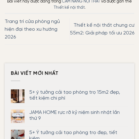
Bài viết này được đăng trong
CẨM NANG NỘI THẤT
và được gắn thẻ
Thiết kế nội thất
.
Trang trí cửa phòng ngủ
Thiết kế nội thất chung cư
hiện đại theo xu hướng
55m2: Giải pháp tối ưu 2026
2026
BÀI VIẾT MỚI NHẤT
5+ ý tưởng cải tạo phòng trọ 15m2 đẹp,
tiết kiệm chi phí
Không
có
JAMA HOME rực rỡ kỷ niệm sinh nhật lần
bình
luận
thứ 9
ở
5+
Không
ý
có
5+ Ý tưởng cải tạo phòng trọ đẹp, tiết
tưởng
bình
cải
luận
kiệm