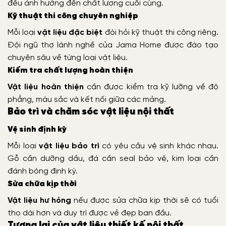
đều ảnh hưởng đến chất lượng cuối cùng.
Kỹ thuật thi công chuyên nghiệp
Mỗi loại
vật liệu đặc biệt
đòi hỏi kỹ thuật thi công riêng.
Đội ngũ thợ lành nghề của Jama Home được đào tạo
chuyên sâu về từng loại vật liệu.
Kiểm tra chất lượng hoàn thiện
Vật liệu hoàn thiện
cần được kiểm tra kỹ lưỡng về độ
phẳng, màu sắc và kết nối giữa các mảng.
Bảo trì và chăm sóc vật liệu nội thất
Vệ sinh định kỳ
Mỗi loại
vật liệu bảo trì
có yêu cầu vệ sinh khác nhau.
Gỗ cần dưỡng dầu, đá cần seal bảo vệ, kim loại cần
đánh bóng định kỳ.
Sửa chữa kịp thời
Vật liệu hư hỏng
nếu được sửa chữa kịp thời sẽ có tuổi
thọ dài hơn và duy trì được vẻ đẹp ban đầu.
Tương lai của vật liệu thiết kế nội thất