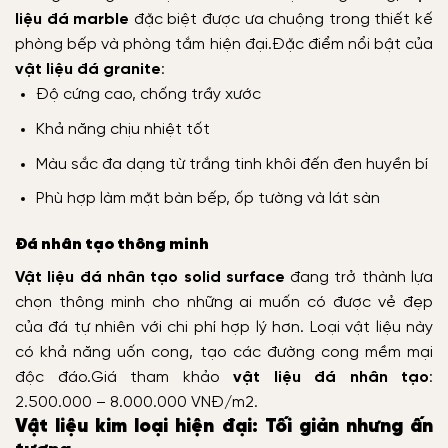
liệu đá marble
đặc biệt được ưa chuộng trong thiết kế
phòng bếp và phòng tắm hiện đại.
Đặc điểm nổi bật của
vật liệu đá granite
:
Độ cứng cao, chống trầy xước
Khả năng chịu nhiệt tốt
Màu sắc đa dạng từ trắng tinh khôi đến đen huyền bí
Phù hợp làm mặt bàn bếp, ốp tường và lát sàn
Đá nhân tạo thông minh
Vật liệu đá nhân tạo solid surface
đang trở thành lựa
chọn thông minh cho những ai muốn có được vẻ đẹp
của đá tự nhiên với chi phí hợp lý hơn. Loại vật liệu này
có khả năng uốn cong, tạo các đường cong mềm mại
độc đáo.
Giá tham khảo
vật liệu đá nhân tạo
:
2.500.000 – 8.000.000 VNĐ/m2.
Vật liệu kim loại hiện đại: Tối giản nhưng ấn