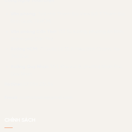
Công Nghệ Toàn Diện
Văn phòng:
Toà nhà Thanh Đa View (số 7 Thanh Đa,
Bình Quới, TP.HCM)
Văn phòng Cần Thơ:
133 Tú Xương, phường An Bình,
thành phố Cần Thơ
Xưởng HCM:
71 Quốc Lộ 13, P. Hiệp Bình Chánh, Tp.
Thủ Đức
Xưởng Quy Nhơn
Tổ 1, Khu vực 8, phường Nhơn Phú,
Quy Nhơn
Hotline:
07 056 23456
Email:
noithatjama@gmail.com
CHÍNH SÁCH