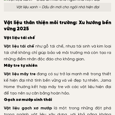
Vật liệu xanh – Dấu ấn mới cho ngôi nhà hiện đại
Vật liệu thân thiện môi trường: Xu hướng bền
vững 2025
Vật liệu tái chế
Vật liệu tái chế
như gỗ tái chế, nhựa tái sinh và kim loại
tái chế không chỉ giúp bảo vệ môi trường mà còn tạo ra
những điểm nhấn độc đáo cho không gian.
Mây tre tự nhiên
Vật liệu mây tre
đang có sự trở lại mạnh mẽ trong thiết
kế hiện đại nhờ tính bền vững và vẻ đẹp tự nhiên. Jama
Home thường kết hợp mây tre với các vật liệu hiện đại
để tạo nên sự cân bằng hoàn hảo.
Gạch xơ mướp sinh thái
Vật liệu gạch xơ mướp
là một trong những đột phá
trong ngành vật liệu xây dựng, với khả năng kháng