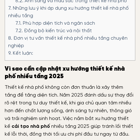
6.2.
Ánh sáng và màu sắc trong thiết kế nhà phố
7.
Những lưu ý khi áp dụng xu hướng thiết kế nhà phố
nhiều tầng
7.1.
Phù hợp diện tích và ngân sách
7.2.
Đồng bộ kiến trúc và nội thất
8.
Đơn vị tư vấn thiết kế nhà phố nhiều tầng chuyên
nghiệp
9.
Kết luận:
Vì sao cần cập nhật xu hướng thiết kế nhà
phố nhiều tầng 2025
Thiết kế nhà phố không còn đơn thuần là xây thêm
tầng để tăng diện tích. Năm 2025 đánh dấu sự thay đổi
rõ rệt trong tư duy thiết kế, khi gia chủ quan tâm nhiều
hơn đến chất lượng sống, ánh sáng tự nhiên, thông gió
và trải nghiệm sinh hoạt. Việc nắm bắt xu hướng thiết
kế
cải tạo nhà phố
nhiều tầng 2025 giúp tránh lối thiết
kế lỗi thời, đồng thời tối ưu chi phí đầu tư ngay từ đầu.