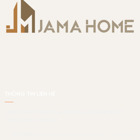
THÔNG TIN LIÊN HỆ
JAMA HOME | Giải Pháp Thiết Kế Thi Công Nhà Ở
Công Nghệ Toàn Diện
Văn phòng:
Toà nhà Thanh Đa View (số 7 Thanh Đa,