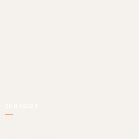
Bình Quới, TP.HCM)
Văn phòng Cần Thơ:
133 Tú Xương, phường An Bình,
thành phố Cần Thơ
Xưởng HCM:
71 Quốc Lộ 13, P. Hiệp Bình Chánh, Tp.
Thủ Đức
Xưởng Quy Nhơn
Tổ 1, Khu vực 8, phường Nhơn Phú,
Quy Nhơn
Hotline:
07 056 23456
Email:
noithatjama@gmail.com
CHÍNH SÁCH
Chính sách bảo hành
Chính sách bảo mật