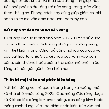
đường nét dứt khoát và màu sắc trung tính giúp mặt
tiền nhà phố nhiều tầng trở nên sang trọng, bền vững
theo thời gian. Phong cách này cũng giúp giảm chi phí
hoàn thiện mà vẫn đảm bảo tính thẩm mỹ cao.
Kết hợp vật liệu xanh và bền vững
Xu hướng kiến trúc nhà phố năm 2025 ưu tiên sử dụng
vật liệu thân thiện môi trường như gạch không nung,
kính tiết kiệm năng lượng, gỗ công nghiệp cao cấp và
các vật liệu tái chế. Việc kết hợp cây xanh vào ban
công, sân thượng hoặc giếng trời giúp nhà phố nhiều
tầng trở nên gần gũi thiên nhiên hơn.
Thiết kế mặt tiền nhà phố nhiều tầng
Mặt tiền đóng vai trò quan trọng trong xu hướng thiết
kế nhà phố nhiều tầng 2025. Các mảng đặc rỗng được
xử lý khéo léo bằng lam chắn nắng, ban công kính hoặc
mảng xanh đứng, vừa tạo điểm nhấn kiến trúc vừa cải