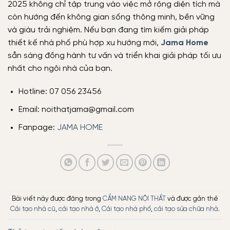
2025 không chỉ tập trung vào việc mở rộng diện tích mà
còn hướng đến không gian sống thông minh, bền vững
và giàu trải nghiệm. Nếu bạn đang tìm kiếm giải pháp
thiết kế nhà phố phù hợp xu hướng mới,
Jama Home
sẵn sàng đồng hành tư vấn và triển khai giải pháp tối ưu
nhất cho ngôi nhà của bạn.
Hotline: 07 056 23456
Email: noithatjama@gmail.com
Fanpage:
JAMA HOME
Bài viết này được đăng trong
CẨM NANG NỘI THẤT
và được gắn thẻ
Cải tạo nhà cũ
,
cải tạo nhà ở
,
Cải tạo nhà phố
,
cải tạo sửa chữa nhà
.