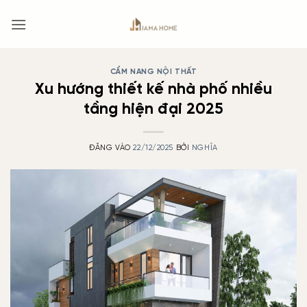
Bỏ
qua
nội
dung
CẨM NANG NỘI THẤT
Xu hướng thiết kế nhà phố nhiều
tầng hiện đại 2025
ĐĂNG VÀO
22/12/2025
BỞI
NGHĨA