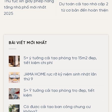
Thủ tục xin giấy phép nâng
Dự toán cải tạo nhà cấp 2
tầng nhà phố mới nhất
từ cơ bản đến hoàn thiện
2025
BÀI VIẾT MỚI NHẤT
5+ ý tưởng cải tạo phòng trọ 15m2 đẹp,
tiết kiệm chi phí
Không
có
JAMA HOME rực rỡ kỷ niệm sinh nhật lần
bình
luận
thứ 9
ở
5+
Không
ý
có
5+ Ý tưởng cải tạo phòng trọ đẹp, tiết
tưởng
bình
cải
luận
kiệm
tạo
ở
phòng
JAMA
Không
trọ
HOME
có
Có được cải tạo ban công chung cư
15m2
rực
bình
đẹp,
rỡ
luận
không?