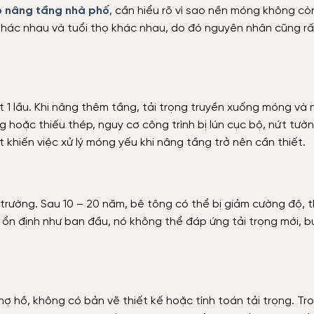
o nâng tầng nhà phố
, cần hiểu rõ vì sao nền móng không cò
ệu khác nhau và tuổi thọ khác nhau, do đó nguyên nhân cũng r
ệt 1 lầu. Khi nâng thêm tầng, tải trọng truyền xuống móng và
hoặc thiếu thép, nguy cơ công trình bị lún cục bộ, nứt tườ
t khiến việc xử lý móng yếu khi nâng tầng trở nên cần thiết.
 trường. Sau 10 – 20 năm, bê tông có thể bị giảm cường độ, t
 ổn định như ban đầu, nó không thể đáp ứng tải trọng mới, b
ợ hồ, không có bản vẽ thiết kế hoặc tính toán tải trọng. Tr