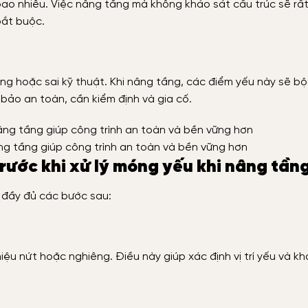
 bao nhiêu. Việc nâng tầng mà không khảo sát cấu trúc sẽ rấ
bắt buộc.
g hoặc sai kỹ thuật. Khi nâng tầng, các điểm yếu này sẽ bộc
ảo an toàn, cần kiểm định và gia cố.
âng tầng giúp công trình an toàn và bền vững hơn
trước khi xử lý móng yếu khi nâng tần
n đầy đủ các bước sau:
iệu nứt hoặc nghiêng. Điều này giúp xác định vị trí yếu và k