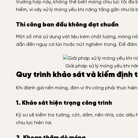
trường hợp này, không thể biết móng chịu lực tối đa
hiểm, vì vậy xử lý móng yếu khi nâng tầng gần như là 
Thi công ban đầu không đạt chuẩn
Một số nhà sử dụng vật liệu kém chất lượng, móng nôn
dẫn đến nguy cơ lún hoặc nứt nghiêm trọng. Để đảm b
Giải pháp xử lý móng yếu khi n
Quy trình khảo sát và kiểm định 
Khi đánh giá nền móng, đơn vị thi công phải thực hiệ
1. Khảo sát hiện trạng công trình
Kỹ sư sẽ kiểm tra tường, cột, dầm, nền nhà, các dấu h
chịu lực hiện tại.
2. Khoan thăm dò móng