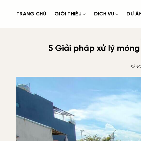
Bỏ
qua
TRANG CHỦ
GIỚI THIỆU
DỊCH VỤ
DỰ Á
nội
dung
5 Giải pháp xử lý móng
ĐĂNG