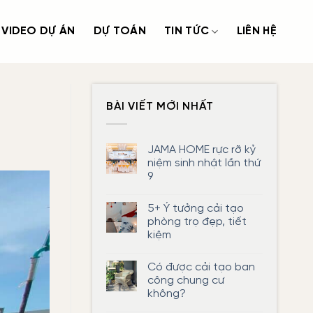
VIDEO DỰ ÁN
DỰ TOÁN
TIN TỨC
LIÊN HỆ
BÀI VIẾT MỚI NHẤT
JAMA HOME rực rỡ kỷ
niệm sinh nhật lần thứ
9
Không
có
5+ Ý tưởng cải tạo
bình
luận
phòng trọ đẹp, tiết
ở
kiệm
JAMA
HOME
Không
rực
có
rỡ
Có được cải tạo ban
bình
kỷ
luận
công chung cư
niệm
ở
sinh
không?
5+
nhật
Ý
lần
Không
tưởng