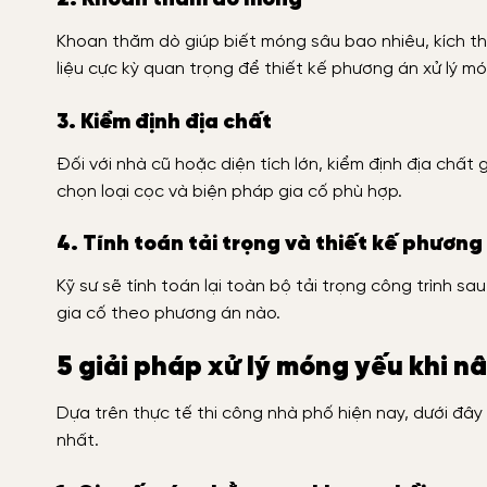
Khoan thăm dò giúp biết móng sâu bao nhiêu, kích th
liệu cực kỳ quan trọng để thiết kế phương án xử lý m
3. Kiểm định địa chất
Đối với nhà cũ hoặc diện tích lớn, kiểm định địa chất
chọn loại cọc và biện pháp gia cố phù hợp.
4. Tính toán tải trọng và thiết kế phương
Kỹ sư sẽ tính toán lại toàn bộ tải trọng công trình s
gia cố theo phương án nào.
5 giải pháp xử lý móng yếu khi n
Dựa trên thực tế thi công nhà phố hiện nay, dưới đây
nhất.