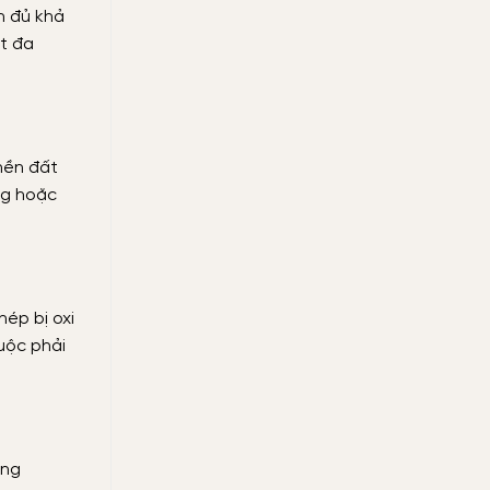
n đủ khả
ất đa
 nền đất
ng hoặc
hép bị oxi
uộc phải
ong