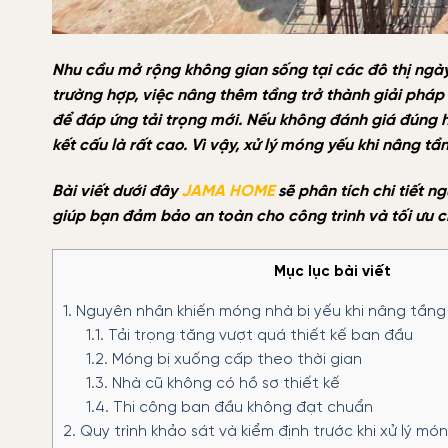
Nhu cầu mở rộng không gian sống tại các đô thị ngày 
trường hợp, việc nâng thêm tầng trở thành giải pháp
để đáp ứng tải trọng mới. Nếu không đánh giá đúng hi
kết cấu là rất cao. Vì vậy, xử lý móng yếu khi nâng t
Bài viết dưới đây
JAMA HOME
sẽ phân tích chi tiết n
giúp bạn đảm bảo an toàn cho công trình và tối ưu ch
Mục lục bài viết
1.
Nguyên nhân khiến móng nhà bị yếu khi nâng tầng
1.1.
Tải trọng tăng vượt quá thiết kế ban đầu
1.2.
Móng bị xuống cấp theo thời gian
1.3.
Nhà cũ không có hồ sơ thiết kế
1.4.
Thi công ban đầu không đạt chuẩn
2.
Quy trình khảo sát và kiểm định trước khi xử lý mó