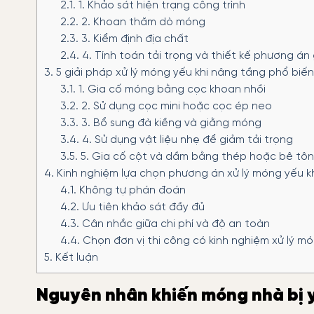
2.1.
1. Khảo sát hiện trạng công trình
2.2.
2. Khoan thăm dò móng
2.3.
3. Kiểm định địa chất
2.4.
4. Tính toán tải trọng và thiết kế phương án 
3.
5 giải pháp xử lý móng yếu khi nâng tầng phổ biế
3.1.
1. Gia cố móng bằng cọc khoan nhồi
3.2.
2. Sử dụng cọc mini hoặc cọc ép neo
3.3.
3. Bổ sung đà kiềng và giằng móng
3.4.
4. Sử dụng vật liệu nhẹ để giảm tải trọng
3.5.
5. Gia cố cột và dầm bằng thép hoặc bê tô
4.
Kinh nghiệm lựa chọn phương án xử lý móng yếu k
4.1.
Không tự phán đoán
4.2.
Ưu tiên khảo sát đầy đủ
4.3.
Cân nhắc giữa chi phí và độ an toàn
4.4.
Chọn đơn vị thi công có kinh nghiệm xử lý m
5.
Kết luận
Nguyên nhân khiến móng nhà bị 