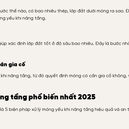
ước thế nào, có bao nhiêu thép, lớp đất dưới móng ra sao. Đ
óng yếu khi nâng tầng.
 giúp xác định lớp đất tốt ở độ sâu bao nhiêu. Đây là bước nh
 án gia cố
au khi nâng tầng, từ đó quyết định móng có cần gia cố không,
âng tầng phổ biến nhất 2025
 là 5 biện pháp xử lý móng yếu khi nâng tầng hiệu quả và an 