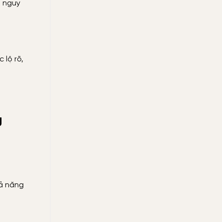
t nguy
 lộ rõ,
g
hả năng