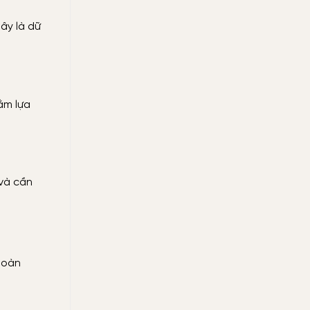
ây là dữ
ằm lựa
 và cần
toàn