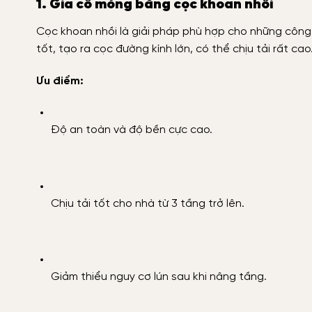
1. Gia cố móng bằng cọc khoan nhồi
Cọc khoan nhồi là giải pháp phù hợp cho những công
tốt, tạo ra cọc đường kính lớn, có thể chịu tải rất cao
Ưu điểm:
Độ an toàn và độ bền cực cao.
Chịu tải tốt cho nhà từ 3 tầng trở lên.
Giảm thiểu nguy cơ lún sau khi nâng tầng.