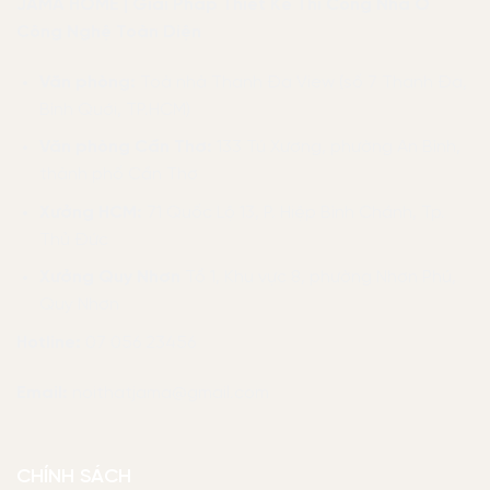
JAMA HOME | Giải Pháp Thiết Kế Thi Công Nhà Ở
Công Nghệ Toàn Diện
Văn phòng:
Toà nhà Thanh Đa View (số 7 Thanh Đa,
Bình Quới, TP.HCM)
Văn phòng Cần Thơ:
133 Tú Xương, phường An Bình,
thành phố Cần Thơ
Xưởng HCM:
71 Quốc Lộ 13, P. Hiệp Bình Chánh, Tp.
Thủ Đức
Xưởng Quy Nhơn
Tổ 1, Khu vực 8, phường Nhơn Phú,
Quy Nhơn
Hotline:
07 056 23456
Email:
noithatjama@gmail.com
CHÍNH SÁCH