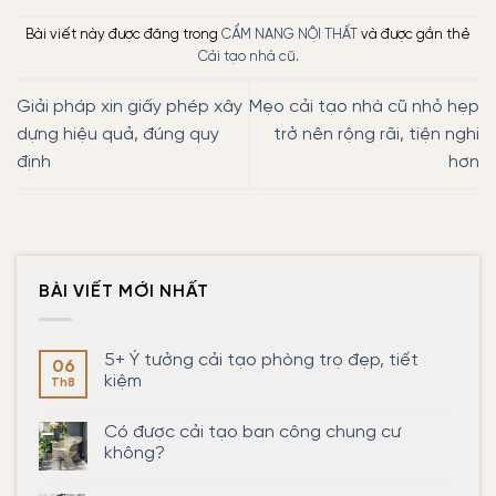
Bài viết này được đăng trong
CẨM NANG NỘI THẤT
và được gắn thẻ
Cải tạo nhà cũ
.
Giải pháp xin giấy phép xây
Mẹo cải tạo nhà cũ nhỏ hẹp
dựng hiệu quả, đúng quy
trở nên rộng rãi, tiện nghi
định
hơn
BÀI VIẾT MỚI NHẤT
5+ Ý tưởng cải tạo phòng trọ đẹp, tiết
06
kiệm
Th8
Không
có
Có được cải tạo ban công chung cư
bình
luận
không?
ở
5+
Không
Ý
có