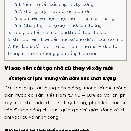
4.1.
Kiểm tra kết cấu chịu lực kỹ lưỡng
4.2.
Không tự ý thay đổi kết cấu lớn
4.3.
Ưu tiên vật liệu nhẹ, thân thiện môi trường
4.4.
Chú ý hệ thống điện nước âm tường
5.
Mẹo giúp tiết kiệm chi phí khi cải tạo nhà cũ
6.
Khi nào nên thuê kiến trúc sư cho dự án cải tạo nhà
7.
Kết luận: Cải tạo nhà cũ thành nhà mới – đầu tư
thông minh cho không gian sống hiện đại
Vì sao nên cải tạo nhà cũ thay vì xây mới
Tiết kiệm chi phí nhưng vẫn đảm bảo chất lượng
Cải tạo giúp tận dụng nền móng, tường và hệ thống
điện nước có sẵn, tiết kiệm từ 40 – 60% so với chi phí
xây mới. Khi được khảo sát kỹ lưỡng, phần kết cấu cũ
vẫn đủ khả năng chịu lực, giúp gia chủ giảm đáng kể chi
phí vật liệu và nhân công.
Giữ lại giá trị tinh thần của ngôi nhà