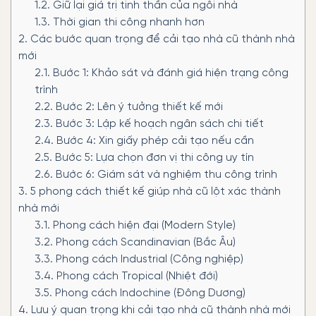
1.2.
Giữ lại giá trị tinh thần của ngôi nhà
1.3.
Thời gian thi công nhanh hơn
2.
Các bước quan trọng để cải tạo nhà cũ thành nhà
mới
2.1.
Bước 1: Khảo sát và đánh giá hiện trạng công
trình
2.2.
Bước 2: Lên ý tưởng thiết kế mới
2.3.
Bước 3: Lập kế hoạch ngân sách chi tiết
2.4.
Bước 4: Xin giấy phép cải tạo nếu cần
2.5.
Bước 5: Lựa chọn đơn vị thi công uy tín
2.6.
Bước 6: Giám sát và nghiệm thu công trình
3.
5 phong cách thiết kế giúp nhà cũ lột xác thành
nhà mới
3.1.
Phong cách hiện đại (Modern Style)
3.2.
Phong cách Scandinavian (Bắc Âu)
3.3.
Phong cách Industrial (Công nghiệp)
3.4.
Phong cách Tropical (Nhiệt đới)
3.5.
Phong cách Indochine (Đông Dương)
4.
Lưu ý quan trọng khi cải tạo nhà cũ thành nhà mới