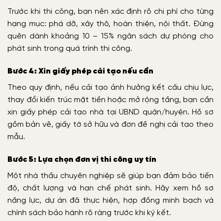
Trước khi thi công, bạn nên xác định rõ chi phí cho từng
hạng mục: phá dỡ, xây thô, hoàn thiện, nội thất. Đừng
quên dành khoảng 10 – 15% ngân sách dự phòng cho
phát sinh trong quá trình thi công.
Bước 4: Xin giấy phép cải tạo nếu cần
Theo quy định, nếu cải tạo ảnh hưởng kết cấu chịu lực,
thay đổi kiến trúc mặt tiền hoặc mở rộng tầng, bạn cần
xin giấy phép cải tạo nhà tại UBND quận/huyện. Hồ sơ
gồm bản vẽ, giấy tờ sở hữu và đơn đề nghị cải tạo theo
mẫu.
Bước 5: Lựa chọn đơn vị thi công uy tín
Một nhà thầu chuyên nghiệp sẽ giúp bạn đảm bảo tiến
độ, chất lượng và hạn chế phát sinh. Hãy xem hồ sơ
năng lực, dự án đã thực hiện, hợp đồng minh bạch và
chính sách bảo hành rõ ràng trước khi ký kết.