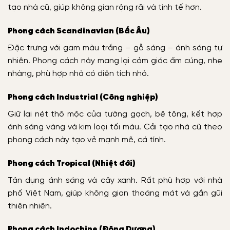
tạo nhà cũ, giúp không gian rộng rãi và tinh tế hơn.
Phong cách Scandinavian (Bắc Âu)
Đặc trưng với gam màu trắng – gỗ sáng – ánh sáng tự
nhiên. Phong cách này mang lại cảm giác ấm cúng, nhẹ
nhàng, phù hợp nhà có diện tích nhỏ.
Phong cách Industrial (Công nghiệp)
Giữ lại nét thô mộc của tường gạch, bê tông, kết hợp
ánh sáng vàng và kim loại tối màu. Cải tạo nhà cũ theo
phong cách này tạo vẻ mạnh mẽ, cá tính.
Phong cách Tropical (Nhiệt đới)
Tận dụng ánh sáng và cây xanh. Rất phù hợp với nhà
phố Việt Nam, giúp không gian thoáng mát và gần gũi
thiên nhiên.
Phong cách Indochine (Đông Dương)